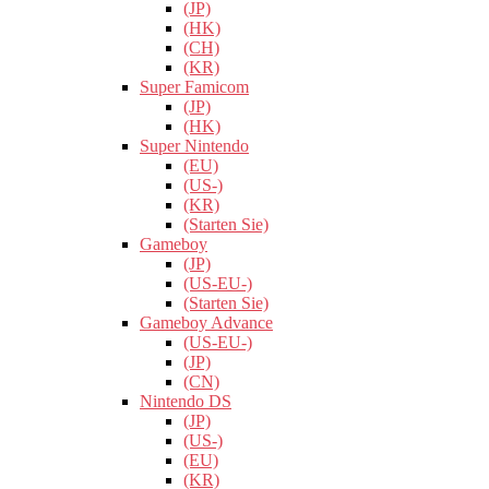
(JP)
(HK)
(CH)
(KR)
Super Famicom
(JP)
(HK)
Super Nintendo
(EU)
(US-)
(KR)
(Starten Sie)
Gameboy
(JP)
(US-EU-)
(Starten Sie)
Gameboy Advance
(US-EU-)
(JP)
(CN)
Nintendo DS
(JP)
(US-)
(EU)
(KR)