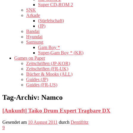
Super CD-ROM 2
SNK
Arkade
(Stiefelschaft)
(JP)
Bandai
Hyundai
Samsung
Gam Boy *
Super-Gam Boy * (KR)
Games on Paper
Zeitschriften (JP-KOR)
Zeitschriften (FR-UK)
Bücher & Mooks (ALL)
Guides (JP)
Guides (FR-US)
Tag-Archiv:
Namco
[Ankunft] Taiko Drum Expert Tragbare DX
Gesendet am
10 August 2011
durch
Dentifritz
9