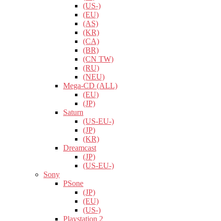
(US-)
(EU)
(AS)
(KR)
(CA)
(BR)
(CN TW)
(RU)
(NEU)
Mega-CD (ALL)
(EU)
(JP)
Saturn
(US-EU-)
(JP)
(KR)
Dreamcast
(JP)
(US-EU-)
Sony
PSone
(JP)
(EU)
(US-)
Playstation 2