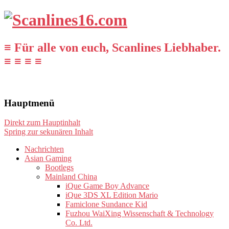
≡ Für alle von euch, Scanlines Liebhaber.
≡ ≡ ≡ ≡
Hauptmenü
Direkt zum Hauptinhalt
Spring zur sekunären Inhalt
Nachrichten
Asian Gaming
Bootlegs
Mainland China
iQue Game Boy Advance
iQue 3DS XL Edition Mario
Famiclone Sundance Kid
Fuzhou WaiXing Wissenschaft & Technology
Co. Ltd.