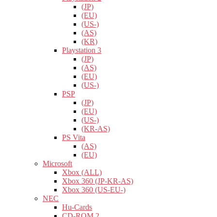
(JP)
(EU)
(US-)
(AS)
(KR)
Playstation 3
(JP)
(AS)
(EU)
(US-)
PSP
(JP)
(EU)
(US-)
(KR-AS)
PS Vita
(AS)
(EU)
Microsoft
Xbox (ALL)
Xbox 360 (JP-KR-AS)
Xbox 360 (US-EU-)
NEC
Hu-Cards
CD-ROM 2