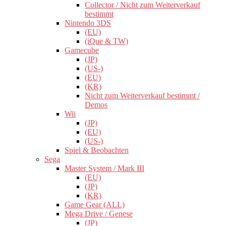
Collector / Nicht zum Weiterverkauf
bestimmt
Nintendo 3DS
(EU)
(iQue & TW)
Gamecube
(JP)
(US-)
(EU)
(KR)
Nicht zum Weiterverkauf bestimmt /
Demos
Wii
(JP)
(EU)
(US-)
Spiel & Beobachten
Sega
Master System / Mark III
(EU)
(JP)
(KR)
Game Gear (ALL)
Mega Drive / Genese
(JP)