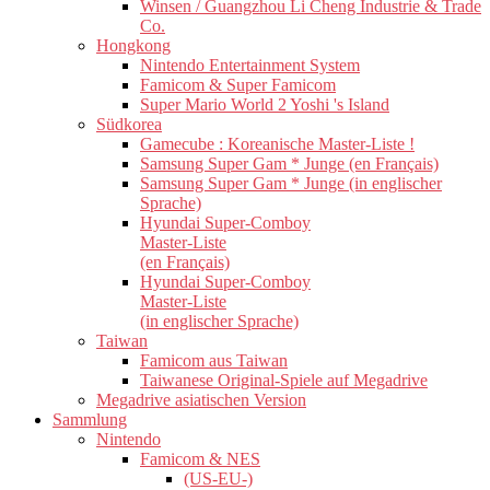
Winsen / Guangzhou Li Cheng Industrie & Trade
Co.
Hongkong
Nintendo Entertainment System
Famicom & Super Famicom
Super Mario World 2 Yoshi 's Island
Südkorea
Gamecube : Koreanische Master-Liste !
Samsung Super Gam * Junge (en Français)
Samsung Super Gam * Junge (in englischer
Sprache)
Hyundai Super-Comboy
Master-Liste
(en Français)
Hyundai Super-Comboy
Master-Liste
(in englischer Sprache)
Taiwan
Famicom aus Taiwan
Taiwanese Original-Spiele auf Megadrive
Megadrive asiatischen Version
Sammlung
Nintendo
Famicom & NES
(US-EU-)