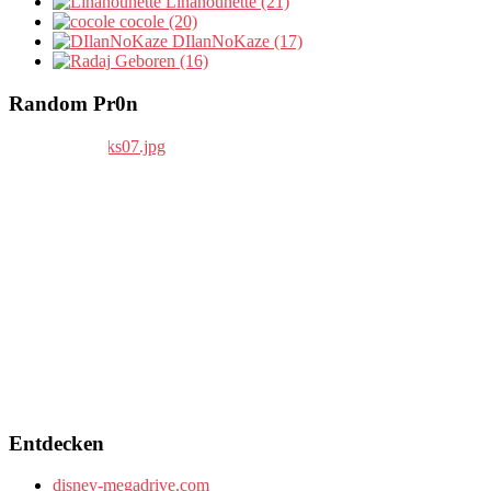
Linanounette (21)
cocole (20)
DIlanNoKaze (17)
Geboren (16)
Random Pr0n
Entdecken
disney-megadrive.com