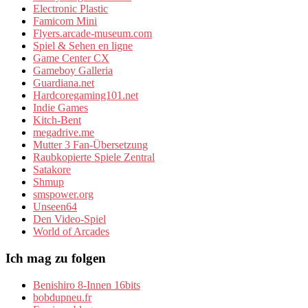
Electronic Plastic
Famicom Mini
Flyers.arcade-museum.com
Spiel & Sehen en ligne
Game Center CX
Gameboy Galleria
Guardiana.net
Hardcoregaming101.net
Indie Games
Kitch-Bent
megadrive.me
Mutter 3 Fan-Übersetzung
Raubkopierte Spiele Zentral
Satakore
Shmup
smspower.org
Unseen64
Den Video-Spiel
World of Arcades
Ich mag zu folgen
Benishiro 8-Innen 16bits
bobdupneu.fr