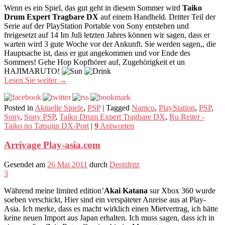
Wenn es ein Spiel, das gut geht in diesem Sommer wird
Taiko
Drum Expert Tragbare DX
auf einem Handheld. Dritter Teil der
Serie auf der PlayStation Portable von Sony entstehen und
freigesetzt auf 14 Im Juli letzten Jahres können wir sagen, dass er
warten wird 3 gute Woche vor der Ankunft. Sie werden sagen,, die
Hauptsache ist, dass er gut angekommen und vor Ende des
Sommers! Gehe Hop Kopfhörer auf, Zugehörigkeit et un
HAJIMARUTO!
Lesen Sie weiter
→
Posted in
Aktuelle Spiele
,
PSP
|
Tagged
Namco
,
PlayStation
,
PSP
,
Sony
,
Sony PSP
,
Taiko Drum Expert Tragbare DX
,
Ru Reiter -
Taiko no Tatsujin DX-Port
|
9
Antworten
Arrivage Play-asia.com
Gesendet am
26 Mai 2011
durch
Dentifritz
3
Während meine limited edition’
Akai Katana
sur Xbox 360 wurde
soeben verschickt, Hier sind ein verspäteter Anreise aus at Play-
Asia. Ich merke, dass es macht wirklich einen Mietvertrag, ich hätte
keine neuen Import aus Japan erhalten. Ich muss sagen, dass ich in