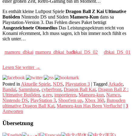
einer großen Zeit, Retro-Gaming bin im Moment…
Es enthält kleine Luftpost Spiele
Dragon Ball Z Kai Ultimative
Butôden
Nintendo DS und Süden
Mamoru-Kun
dans sa
Playstation-Version 3. Das Fehlen dieses Paket beträgt
Ausgezeichnete Otomedius
Das Leistungsspektrum reicht von
Konami récemment, Ich muss sagen, ich bin immer noch fühlt es
sich unter…
mamoru_dbkai
mamoru_dbkai_back
dbkai_DS_02
dbkai_DS_01
Lesen Sie weiter
→
Posted in
Aktuelle Spiele
,
NDS
,
Playstation 3
|
Tagged
Arkade
,
Bandai
,
Sammlung
,
cyberfront
,
Dragon Ball Kai
,
Dragon Ball Z :
Ultimative Butôden
,
g.rev
,
importieren
,
Mamoru-kun
,
Namco
,
Nintendo DS
,
PlayStation 3
,
Shoot'em up
,
Xbox 360
,
Butouden
ultimative Dragon Ball Kai
,
Mamoru-kun Has Been Verflucht!
|
3
Antworten
Übersetzung