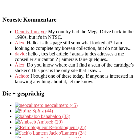
Neueste Kommentare
Dennis Tamayo
:
My country had the Mega Drive back in the
1990s
,
but it’s in NTSC
.
Alex
: Hallo.
Is this page still somewhat looked at
?
I am
looking to complete my korean collection
,
but do not have..
.
david
:
hello
,
tres bel article
!
aurais tu des adresses a me
conseiller sur canton
?
j aimerais faire quelques..
.
Álex
: Do you know where can I find a scan of the cartridge’s
sticker? This post is the only site that I saw...
Achoo
: I bought one of these today. If anyone is interested in
knowing anything about it, let me know.
Die + gesprächig
neocalimero (45)
Sp!nz (44)
bababaloo (33)
Ambseb (29)
Retroblogueur (25)
Jack'o'Lantern (24)