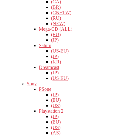
(CA)
(BR)
(CN+TW)
(RU)
(NEW)
Mega-CD (ALL)
(EU)
(JP)
Saturn
(US-EU)
(JP)
(KR)
Dreamcast
(JP)
(US-EU)
Sony
PSone
(JP)
(EU)
(US)
Playstation 2
(JP)
(EU)
(US)
(AS)