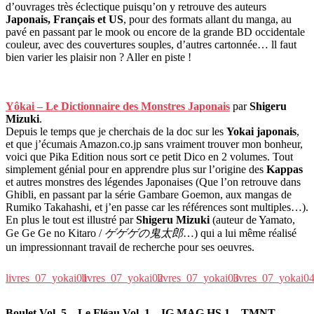
d’ouvrages très éclectique puisqu’on y retrouve des auteurs
Japonais, Français et US
, pour des formats allant du manga, au
pavé en passant par le mook ou encore de la grande BD occidentale
couleur, avec des couvertures souples, d’autres cartonnée… ll faut
bien varier les plaisir non ? Aller en piste !
Yôkai – Le Dictionnaire des Monstres Japonais
par
Shigeru
Mizuki
.
Depuis le temps que je cherchais de la doc sur les
Yokai japonais
,
et que j’écumais Amazon.co.jp sans vraiment trouver mon bonheur,
voici que Pika Edition nous sort ce petit Dico en 2 volumes. Tout
simplement génial pour en apprendre plus sur l’origine des
Kappas
et autres monstres des légendes Japonaises (Que l’on retrouve dans
Ghibli, en passant par la série Gambare Goemon, aux mangas de
Rumiko Takahashi, et j’en passe car les références sont multiples…).
En plus le tout est illustré par
Shigeru Mizuki
(auteur de Yamato,
Ge Ge Ge no Kitaro /
ゲゲゲの鬼太郎
…) qui a lui même réalisé
un impressionnant travail de recherche pour ses oeuvres.
livres_07_yokai01
livres_07_yokai02
livres_07_yokai03
livres_07_yokai0
Boulet Vol. 5 – Le Fléau Vol. 1 – IG MAG HS 1 – TMNT