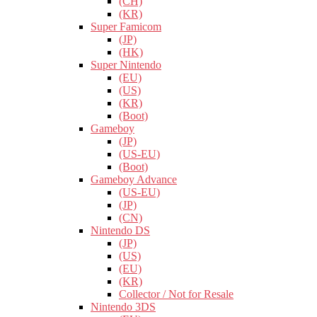
(CH)
(KR)
Super Famicom
(JP)
(HK)
Super Nintendo
(EU)
(US)
(KR)
(Boot)
Gameboy
(JP)
(US-EU)
(Boot)
Gameboy Advance
(US-EU)
(JP)
(CN)
Nintendo DS
(JP)
(US)
(EU)
(KR)
Collector / Not for Resale
Nintendo 3DS