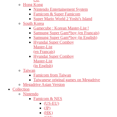
Hong Kong
Nintendo Entertainement System
Famicom & Super Famicom
Super Mario World 2 Yoshi’s Island
South Korea
Gamecube : Korean Master-List !
Samsung Super Gam*boy (en Français)
Samsung Super Gam*boy (in English)
Hyundai Super Comboy
Master-List
(en Français)
Hyundai Super Comboy
Master-List
(in English)
Taiwan
Famicom from Taiwan
Taiwanese original games on Megadrive
Megadrive Asian Version
Collection
Nintendo
Famicom & NES
(US-EU)
(JP)
(HK)