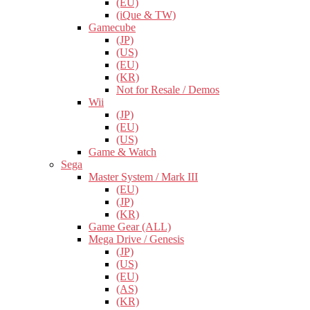
(EU)
(iQue & TW)
Gamecube
(JP)
(US)
(EU)
(KR)
Not for Resale / Demos
Wii
(JP)
(EU)
(US)
Game & Watch
Sega
Master System / Mark III
(EU)
(JP)
(KR)
Game Gear (ALL)
Mega Drive / Genesis
(JP)
(US)
(EU)
(AS)
(KR)