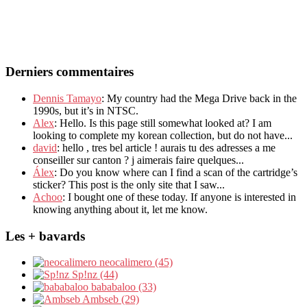
Derniers commentaires
Dennis Tamayo
: My country had the Mega Drive back in the
1990s, but it’s in NTSC.
Alex
: Hello. Is this page still somewhat looked at? I am
looking to complete my korean collection, but do not have...
david
: hello , tres bel article ! aurais tu des adresses a me
conseiller sur canton ? j aimerais faire quelques...
Álex
: Do you know where can I find a scan of the cartridge’s
sticker? This post is the only site that I saw...
Achoo
: I bought one of these today. If anyone is interested in
knowing anything about it, let me know.
Les + bavards
neocalimero (45)
Sp!nz (44)
bababaloo (33)
Ambseb (29)