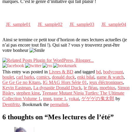
marques. C’est le genre d’initiative qui fait plaisir !
JE_sample01
JE_sample02
JE_sample03
JE_sample04
Ainsi se termine ce petit tour d’horizon de mes lectures actuelles (je
n’ai pas encore tout fini !). Qui sait ? vous y trouverez peut-être
votre bonheur
This entry was posted in
Livres & BD
and tagged
bd
,
bodycount
,
boulet
,
carl barks
,
comics
,
donald duck
,
enki bilal
,
game & watch
,
Ge Ge Ge no Kitaro
,
IG MAG Hors Série 01
,
jeux éléctroniques
,
Kevin Eastman
,
La dynastie Donald Duck
,
le fléau
,
moebius
,
Simon
Bisley
,
stephen king
,
Teenage Mutant Ninja Turtles: The Ultimate
Collection Volume 1
,
tmnt
,
tome 1
,
yokai
,
ゲゲゲの鬼太郎
by
Dentifritz
. Bookmark the
permalink
.
6 thoughts on “
Mes lectures de l’été
”