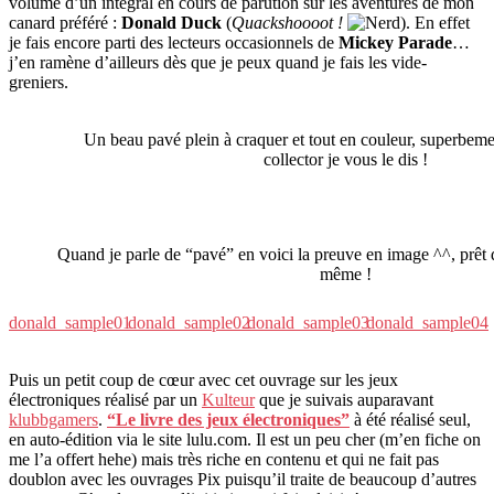
volume d’un intégral en cours de parution sur les aventures de mon
canard préféré :
Donald Duck
(
Quackshoooot !
). En effet
je fais encore parti des lecteurs occasionnels de
Mickey Parade
…
j’en ramène d’ailleurs dès que je peux quand je fais les vide-
greniers.
Un beau pavé plein à craquer et tout en couleur, superbemen
collector je vous le dis !
Quand je parle de “pavé” en voici la preuve en image ^^, prêt 
même !
donald_sample01
donald_sample02
donald_sample03
donald_sample04
Puis un petit coup de cœur avec cet ouvrage sur les jeux
électroniques réalisé par un
Kulteur
que je suivais auparavant
klubbgamers
.
“Le livre des jeux électroniques”
à été réalisé seul,
en auto-édition via le site lulu.com. Il est un peu cher (m’en fiche on
me l’a offert hehe) mais très riche en contenu et qui ne fait pas
doublon avec les ouvrages Pix puisqu’il traite de beaucoup d’autres