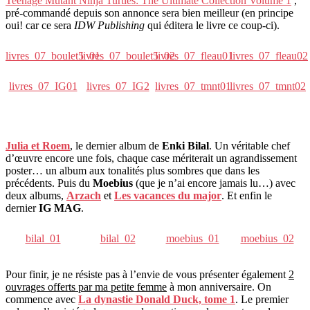
Teenage Mutant Ninja Turtles: The Ultimate Collection Volume 1
,
pré-commandé depuis son annonce sera bien meilleur (en principe
oui! car ce sera
IDW Publishing
qui éditera le livre ce coup-ci).
livres_07_boulet5_01
livres_07_boulet5_02
livres_07_fleau01
livres_07_fleau02
livres_07_IG01
livres_07_IG2
livres_07_tmnt01
livres_07_tmnt02
Julia et Roem
, le dernier album de
Enki Bilal
. Un véritable chef
d’œuvre encore une fois, chaque case mériterait un agrandissement
poster… un album aux tonalités plus sombres que dans les
précédents. Puis du
Moebius
(que je n’ai encore jamais lu…) avec
deux albums,
Arzach
et
Les vacances du major
. Et enfin le
dernier
IG MAG
.
bilal_01
bilal_02
moebius_01
moebius_02
Pour finir, je ne résiste pas à l’envie de vous présenter également
2
ouvrages offerts par ma petite femme
à mon anniversaire. On
commence avec
La dynastie Donald Duck, tome 1
. Le premier