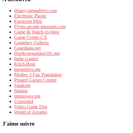
disney-megadrive.com
Electronic Plastic
Famicom Mini
Flyers.arcade-museum.com
Game & Watch en ligne
Game Center CX
Gameboy Galleria
Guardiana.net
Hardcoregaming101.net
Indie Games
Kitch-Bent
megadrive.me
Mother 3 Fan Translation
Pirated Games Central
Satakore
Shmup
smspower.org
Unseen64
Video Game Den
World of Arcades
J'aime suivre