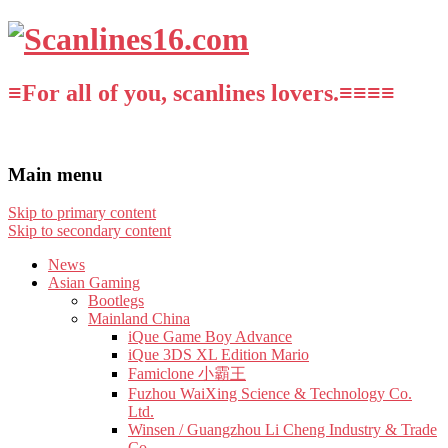
≡For all of you, scanlines lovers.≡≡≡≡
Main menu
Skip to primary content
Skip to secondary content
News
Asian Gaming
Bootlegs
Mainland China
iQue Game Boy Advance
iQue 3DS XL Edition Mario
Famiclone 小霸王
Fuzhou WaiXing Science & Technology Co.
Ltd.
Winsen / Guangzhou Li Cheng Industry & Trade
Co.