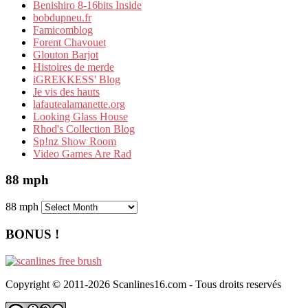
Benishiro 8-16bits Inside
bobdupneu.fr
Famicomblog
Forent Chavouet
Glouton Barjot
Histoires de merde
iGREKKESS' Blog
Je vis des hauts
lafautealamanette.org
Looking Glass House
Rhod's Collection Blog
Sp!nz Show Room
Video Games Are Rad
88 mph
88 mph
BONUS !
Copyright © 2011-2026 Scanlines16.com - Tous droits reservés