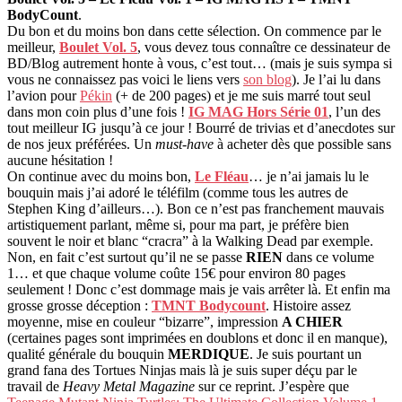
BodyCount
.
Du bon et du moins bon dans cette sélection. On commence par le
meilleur,
Boulet Vol. 5
, vous devez tous connaître ce dessinateur de
BD/Blog autrement honte à vous, c’est tout… (mais je suis sympa si
vous ne connaissez pas voici le liens vers
son blog
). Je l’ai lu dans
l’avion pour
Pékin
(+ de 200 pages) et je me suis marré tout seul
dans mon coin plus d’une fois !
IG MAG Hors Série 01
, l’un des
tout meilleur IG jusqu’à ce jour ! Bourré de trivias et d’anecdotes sur
de nos jeux préférées. Un
must-have
à acheter dès que possible sans
aucune hésitation !
On continue avec du moins bon,
Le Fléau
… je n’ai jamais lu le
bouquin mais j’ai adoré le téléfilm (comme tous les autres de
Stephen King d’ailleurs…). Bon ce n’est pas franchement mauvais
artistiquement parlant, même si, pour ma part, je préfère bien
souvent le noir et blanc “cracra” à la Walking Dead par exemple.
Non, en fait c’est surtout qu’il ne se passe
RIEN
dans ce volume
1… et que chaque volume coûte 15€ pour environ 80 pages
seulement ! Donc c’est dommage mais je vais arrêter là. Et enfin ma
grosse grosse déception :
TMNT Bodycount
. Histoire assez
moyenne, mise en couleur “bizarre”, impression
A CHIER
(certaines pages sont imprimées en doublons et donc il en manque),
qualité générale du bouquin
MERDIQUE
. Je suis pourtant un
grand fana des Tortues Ninjas mais là je suis super déçu par le
travail de
Heavy Metal Magazine
sur ce reprint. J’espère que