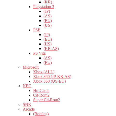
(KR)
Playstation 3
(JP)
(AS)
(EU)
(US)
PSP
(JP)
(EU)
(US)
(KR-AS)
PS Vita
(AS)
(EU)
Microsoft
Xbox (ALL)
Xbox 360 (JP-KR-AS)
Xbox 360 (US-EU)
NEC
Hu-Cards
Cd-Rom2
Super Cd-Rom2
SNK
Arcade
(Bootleg)