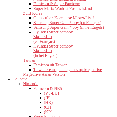
Famicom & Super Famicom
Super Mario World 2 Yoshi's Island
Zuid-Korea
Gamecube : Koreaanse Master-List !
Samsung Super Gam * boy (en Français)
Samsung Super Gam * boy (in het Engels)
Hyundai Super comboy
Master-List
(en Français)
Hyundai Super comboy
Master-List
(in het Engels)
Taiwan
Famicom uit Taiwan
Taiwanese originele games op Megadrive
Megadrive Asian Version
Collectie
Nintendo
Famicom & NES
(VS-EU)
(JP)
(HK)
(CH)
(KR)
Super Famicom