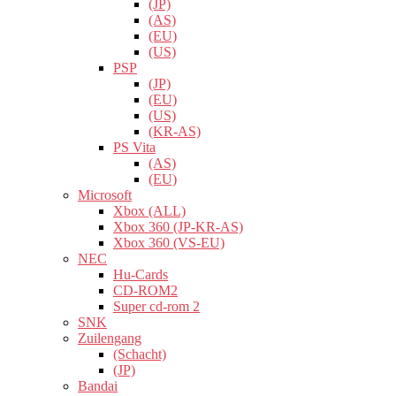
(JP)
(AS)
(EU)
(US)
PSP
(JP)
(EU)
(US)
(KR-AS)
PS Vita
(AS)
(EU)
Microsoft
Xbox (ALL)
Xbox 360 (JP-KR-AS)
Xbox 360 (VS-EU)
NEC
Hu-Cards
CD-ROM2
Super cd-rom 2
SNK
Zuilengang
(Schacht)
(JP)
Bandai