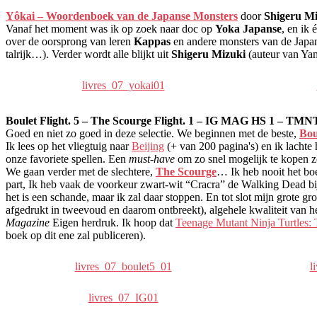
Yôkai – Woordenboek van de Japanse Monsters
door
Shigeru Mi
Vanaf het moment was ik op zoek naar doc op
Yoka Japanse
, en ik
over de oorsprong van leren
Kappas
en andere monsters van de Japa
talrijk…). Verder wordt alle blijkt uit
Shigeru Mizuki
(auteur van Ya
livres_07_yokai01
Boulet Flight. 5 – The Scourge Flight. 1 – IG MAG HS 1 – TM
Goed en niet zo goed in deze selectie. We beginnen met de beste,
Bou
Ik lees op het vliegtuig naar
Beijing
(+ van 200 pagina's) en ik lachte
onze favoriete spellen. Een
must-have
om zo snel mogelijk te kopen z
We gaan verder met de slechtere,
The Scourge
… Ik heb nooit het boe
part, Ik heb vaak de voorkeur zwart-wit “Cracra” de Walking Dead bijv
het is een schande, maar ik zal daar stoppen. En tot slot mijn grote grot
afgedrukt in tweevoud en daarom ontbreekt), algehele kwaliteit van h
Magazine
Eigen herdruk. Ik hoop dat
Teenage Mutant Ninja Turtles: 
boek op dit ene zal publiceren).
livres_07_boulet5_01
l
livres_07_IG01