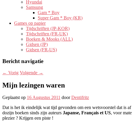
Hyundai
Samsung
Gam * Boy
Super Gam * Boy (KR)
Games op papier
Tijdschriften (JP-KOR)
Tijdschriften (FR-UK)
Boeken & Mooks (ALL)
Gidsen (JP)
Gidsen (FR-US)
Bericht navigatie
←
Vorig
Volgende
→
Mijn lezingen waren
Geplaatst op
16 Augustus 2011
door
Dentifritz
Dat is het ik eindelijk wat tijd gevonden om een ​​wetsvoorstel dat is a
dozijn boeken sinds zijn auteurs
Japanse, Français et US
, voor mate
plezier ? Krijgen een piste !