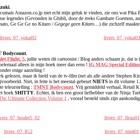
zuki
.
 écumais Amazon.co.jp niet echt mijn geluk te vinden, zie ons wat Pi
nse legendes (Gevonden in Ghibli, door de reeks Gambare Goemon, aux
mato, Ge Ge Ge no Kitaro /
Gegege geen Kitaro
…) die zichzelf maakt
livres_07_yokai02
livres_07_yokai0
NT Bodycount
.
let Flight. 5
, jullie weten dit cartoonist / Blog anders schaam je, dat is
 helemaal alleen in mijn hoek meer dan eens !
IG MAG Special Editio
onder enige aarzeling !
k gelezen, maar ik hield van de tv-film (net als alle andere Stephen King
oorbeeld. Niet, in feite is het meestal gebeurt
NIETS
in dit volume 1
e teleurstelling :
TMNT Bodycount
. Vrij gemiddeld verhaal, Retail K
et boek
SHITTY
. Echter, ik ben een groot liefhebber van de Ninja Tur
The Ultimate Collection Volume 1
, vooraf besteld sinds zijn aankondigi
ivres_07_boulet5_02
livres_07_fleau01
livres_07_IG2
livres_07_tmnt01