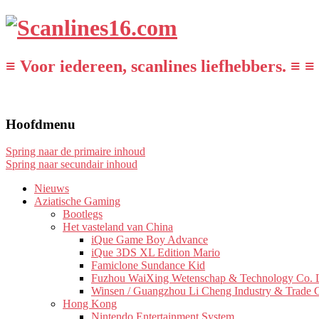
≡ Voor iedereen, scanlines liefhebbers. ≡ ≡
Hoofdmenu
Spring naar de primaire inhoud
Spring naar secundair inhoud
Nieuws
Aziatische Gaming
Bootlegs
Het vasteland van China
iQue Game Boy Advance
iQue 3DS XL Edition Mario
Famiclone Sundance Kid
Fuzhou WaiXing Wetenschap & Technology Co. L
Winsen / Guangzhou Li Cheng Industry & Trade 
Hong Kong
Nintendo Entertainment System