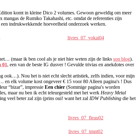
ka Edition komt in kleine Dico 2 volumes. Gewoon geweldig om meer
 mangas de Rumiko Takahashi, etc. omdat de referenties zijn
e een indrukwekkende hoeveelheid onderzoek werken.
3
livres_07_yokai04
 het… (maar ik ben cool als je niet hier weten zijn de links
son blog
).
n 01
, een van de beste IG dusver ! Gevulde trivias en anekdotes over
 ook…). Nou het is niet echt slecht artistiek, zelfs indien, voor mijn
… en elk volume kost ongeveer € 15 voor 80 Alleen pagina's ! Dus
leur “bizar”, impressie
Een chier
(Sommige pagina's worden
tles, maar nu ben ik echt teleurgesteld met het werk
Heavy Metal
ng veel beter zal zijn (prins oui! want het zal
IDW Publishing
die het
livres_07_fleau02
livres_07_tmnt02