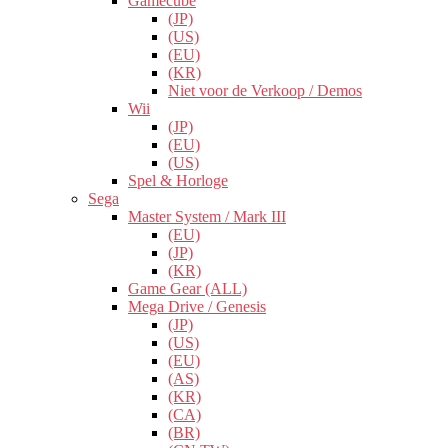
Gamecube
(JP)
(US)
(EU)
(KR)
Niet voor de Verkoop / Demos
Wii
(JP)
(EU)
(US)
Spel & Horloge
Sega
Master System / Mark III
(EU)
(JP)
(KR)
Game Gear (ALL)
Mega Drive / Genesis
(JP)
(US)
(EU)
(AS)
(KR)
(CA)
(BR)