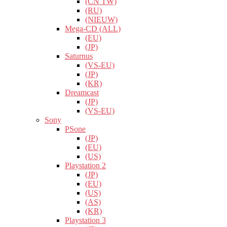
(CN TW)
(RU)
(NIEUW)
Mega-CD (ALL)
(EU)
(JP)
Saturnus
(VS-EU)
(JP)
(KR)
Dreamcast
(JP)
(VS-EU)
Sony
PSone
(JP)
(EU)
(US)
Playstation 2
(JP)
(EU)
(US)
(AS)
(KR)
Playstation 3