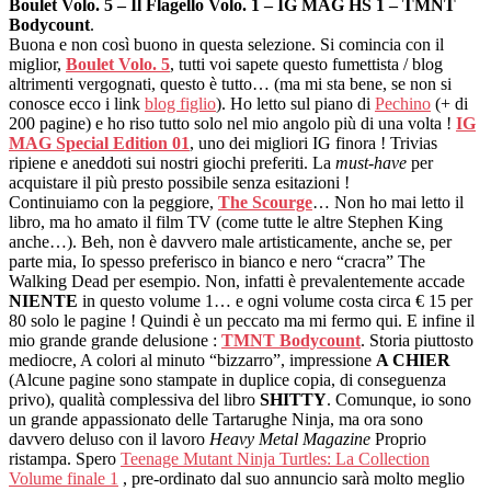
Boulet Volo. 5 – Il Flagello Volo. 1 – IG MAG HS 1 – TMNT
Bodycount
.
Buona e non così buono in questa selezione. Si comincia con il
miglior,
Boulet Volo. 5
, tutti voi sapete questo fumettista / blog
altrimenti vergognati, questo è tutto… (ma mi sta bene, se non si
conosce ecco i link
blog figlio
). Ho letto sul piano di
Pechino
(+ di
200 pagine) e ho riso tutto solo nel mio angolo più di una volta !
IG
MAG Special Edition 01
, uno dei migliori IG finora ! Trivias
ripiene e aneddoti sui nostri giochi preferiti. La
must-have
per
acquistare il più presto possibile senza esitazioni !
Continuiamo con la peggiore,
The Scourge
… Non ho mai letto il
libro, ma ho amato il film TV (come tutte le altre Stephen King
anche…). Beh, non è davvero male artisticamente, anche se, per
parte mia, Io spesso preferisco in bianco e nero “cracra” The
Walking Dead per esempio. Non, infatti è prevalentemente accade
NIENTE
in questo volume 1… e ogni volume costa circa € 15 per
80 solo le pagine ! Quindi è un peccato ma mi fermo qui. E infine il
mio grande grande delusione :
TMNT Bodycount
. Storia piuttosto
mediocre, A colori al minuto “bizzarro”, impressione
A CHIER
(Alcune pagine sono stampate in duplice copia, di conseguenza
privo), qualità complessiva del libro
SHITTY
. Comunque, io sono
un grande appassionato delle Tartarughe Ninja, ma ora sono
davvero deluso con il lavoro
Heavy Metal Magazine
Proprio
ristampa. Spero
Teenage Mutant Ninja Turtles: La Collection
Volume finale 1
, pre-ordinato dal suo annuncio sarà molto meglio