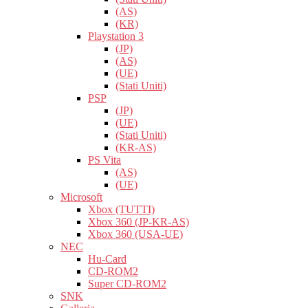
(AS)
(KR)
Playstation 3
(JP)
(AS)
(UE)
(Stati Uniti)
PSP
(JP)
(UE)
(Stati Uniti)
(KR-AS)
PS Vita
(AS)
(UE)
Microsoft
Xbox (TUTTI)
Xbox 360 (JP-KR-AS)
Xbox 360 (USA-UE)
NEC
Hu-Card
CD-ROM2
Super CD-ROM2
SNK