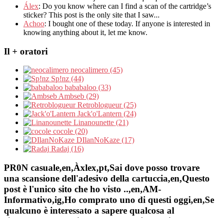
Álex
: Do you know where can I find a scan of the cartridge’s
sticker? This post is the only site that I saw...
Achoo
: I bought one of these today. If anyone is interested in
knowing anything about it, let me know.
Il + oratori
neocalimero (45)
Sp!nz (44)
bababaloo (33)
Ambseb (29)
Retroblogueur (25)
Jack'o'Lantern (24)
Linanounette (21)
cocole (20)
DIlanNoKaze (17)
Radaj (16)
PR0N casuale,en,Àxlex,pt,Sai dove posso trovare
una scansione dell'adesivo della cartuccia,en,Questo
post è l'unico sito che ho visto ..,en,AM-
Informativo,ig,Ho comprato uno di questi oggi,en,Se
qualcuno è interessato a sapere qualcosa al