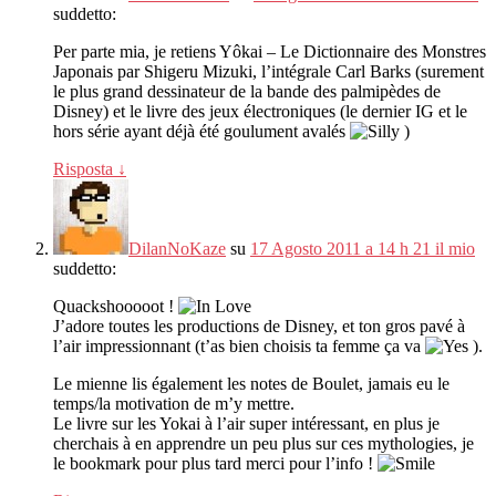
suddetto:
Per parte mia,
je retiens Yôkai – Le Dictionnaire des Monstres
Japonais par Shigeru Mizuki
,
l’intégrale Carl Barks
(
surement
le plus grand dessinateur de la bande des palmipèdes de
Disney
)
et le livre des jeux électroniques
(
le dernier IG et le
hors série ayant déjà été goulument avalés
)
Risposta
↓
DilanNoKaze
su
17 Agosto 2011 a 14 h 21 il mio
suddetto:
Quackshooooot
!
J’adore toutes les productions de Disney
,
et ton gros pavé à
l’air impressionnant
(
t’as bien choisis ta femme ça va
).
Le mienne lis également les notes de Boulet
,
jamais eu le
temps/la motivation de m’y mettre
.
Le livre sur les Yokai à l’air super intéressant
,
en plus je
cherchais à en apprendre un peu plus sur ces mythologies
,
je
le bookmark pour plus tard merci pour l’info
!