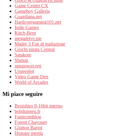
Gioco & Guarda en ligne
Game Center CX
Gameboy Galleria
Guardiana.net
Hardcoregaming101.net
Indie Games
Kitch-Bent
megadrive.me
Madre 3 Fan di traduzione
Giochi pirata Central
Satakore
Shmup
smspower.org
Unseen64
Video Game Den
World of Arcades
Mi piace seguire
Benishiro 8-16bit interno
bobdupneu.fr
Famicomblog
Forent Chavouet
Glutton Barjot
Histoire merda