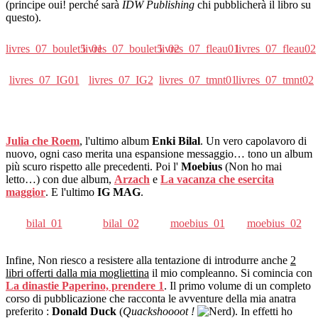
(principe oui! perché sarà
IDW Publishing
chi pubblicherà il libro su
questo).
livres_07_boulet5_01
livres_07_boulet5_02
livres_07_fleau01
livres_07_fleau02
livres_07_IG01
livres_07_IG2
livres_07_tmnt01
livres_07_tmnt02
Julia che Roem
, l'ultimo album
Enki Bilal
. Un vero capolavoro di
nuovo, ogni caso merita una espansione messaggio… tono un album
più scuro rispetto alle precedenti. Poi l'
Moebius
(Non ho mai
letto…) con due album,
Arzach
e
La vacanza che esercita
maggior
. E l'ultimo
IG MAG
.
bilal_01
bilal_02
moebius_01
moebius_02
Infine, Non riesco a resistere alla tentazione di introdurre anche
2
libri offerti dalla mia mogliettina
il mio compleanno. Si comincia con
La dinastie Paperino, prendere 1
. Il primo volume di un completo
corso di pubblicazione che racconta le avventure della mia anatra
preferito :
Donald Duck
(
Quackshoooot !
). In effetti ho