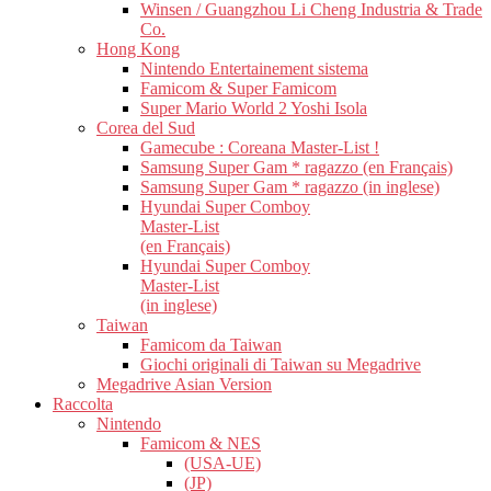
Winsen / Guangzhou Li Cheng Industria & Trade
Co.
Hong Kong
Nintendo Entertainement sistema
Famicom & Super Famicom
Super Mario World 2 Yoshi Isola
Corea del Sud
Gamecube : Coreana Master-List !
Samsung Super Gam * ragazzo (en Français)
Samsung Super Gam * ragazzo (in inglese)
Hyundai Super Comboy
Master-List
(en Français)
Hyundai Super Comboy
Master-List
(in inglese)
Taiwan
Famicom da Taiwan
Giochi originali di Taiwan su Megadrive
Megadrive Asian Version
Raccolta
Nintendo
Famicom & NES
(USA-UE)
(JP)