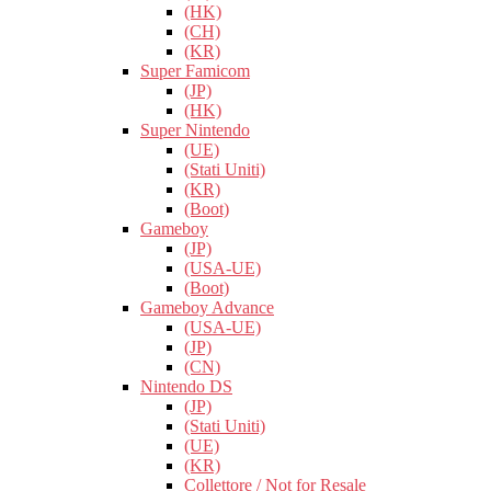
(HK)
(CH)
(KR)
Super Famicom
(JP)
(HK)
Super Nintendo
(UE)
(Stati Uniti)
(KR)
(Boot)
Gameboy
(JP)
(USA-UE)
(Boot)
Gameboy Advance
(USA-UE)
(JP)
(CN)
Nintendo DS
(JP)
(Stati Uniti)
(UE)
(KR)
Collettore / Not for Resale