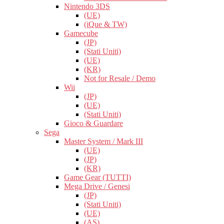
Nintendo 3DS
(UE)
(iQue & TW)
Gamecube
(JP)
(Stati Uniti)
(UE)
(KR)
Not for Resale / Demo
Wii
(JP)
(UE)
(Stati Uniti)
Gioco & Guardare
Sega
Master System / Mark III
(UE)
(JP)
(KR)
Game Gear (TUTTI)
Mega Drive / Genesi
(JP)
(Stati Uniti)
(UE)
(AS)