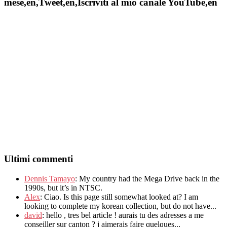
mese,en,Tweet,en,Iscriviti al mio canale YouTube,en
Ultimi commenti
Dennis Tamayo
:
My country had the Mega Drive back in the
1990s
,
but it’s in NTSC
.
Alex
: Ciao.
Is this page still somewhat looked at
?
I am
looking to complete my korean collection
,
but do not have..
.
david
:
hello
,
tres bel article
!
aurais tu des adresses a me
conseiller sur canton
?
j aimerais faire quelques..
.