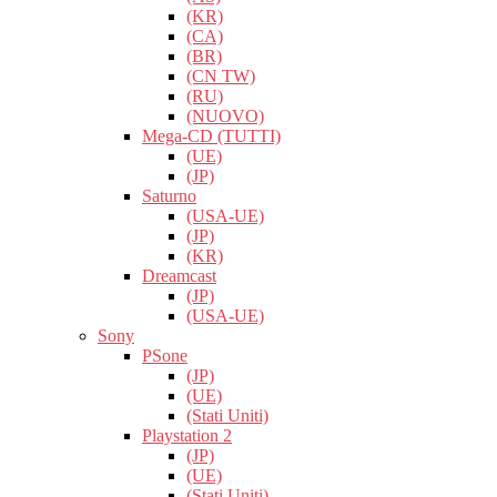
(KR)
(CA)
(BR)
(CN TW)
(RU)
(NUOVO)
Mega-CD (TUTTI)
(UE)
(JP)
Saturno
(USA-UE)
(JP)
(KR)
Dreamcast
(JP)
(USA-UE)
Sony
PSone
(JP)
(UE)
(Stati Uniti)
Playstation 2
(JP)
(UE)
(Stati Uniti)