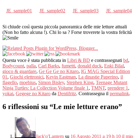
JE_sample01
JE_sample02
JE_sample03
JE_sample04
Si chiude così questa piccola panoramica delle mie letture attuali
(Non ho fatto alcuna !). Chi lo sa ? Forse troverete la vostra felicità
Questa voce è stata pubblicata in
Libri & BD
e contrassegnati
bd
,
Bodycount
,
palla
,
Carl Barks
,
fumetti
,
donald duck
,
Enki Bilal
,
gioco & guardare
,
Ge Ge Ge no Kitaro
,
IG MAG Special Edition
01
,
Giochi elettronici
,
Kevin Eastman
,
La dinastie Paperino
,
il
flagello
,
moebius
,
Simon Bisley
,
Stephen King
,
Teenage Mutant
Ninja Turtles: La Collection Volume finale 1
,
TMNT
,
prendere 1
,
yokai
,
Gegege no Kitaro
da
Dentifritz
. Contrassegna il
permalink
.
6 riflessioni su “
Le mie letture erano
”
Jack'o'Lantern
su
16 Agosto 2011 a 19 h 10 il mio