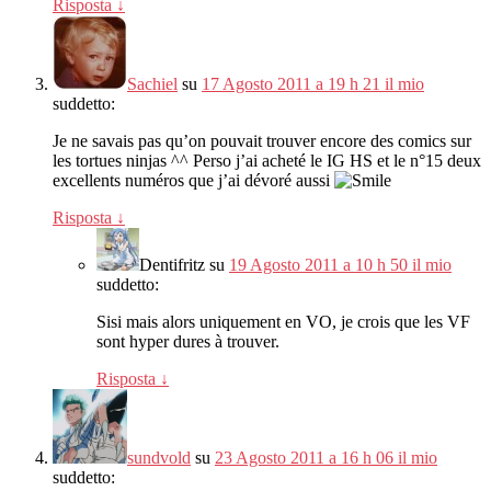
Risposta
↓
Sachiel
su
17 Agosto 2011 a 19 h 21 il mio
suddetto:
Je ne savais pas qu’on pouvait trouver encore des comics sur
les tortues ninjas ^^ Perso j’ai acheté le IG HS et le n°15 deux
excellents numéros que j’ai dévoré aussi
Risposta
↓
Dentifritz
su
19 Agosto 2011 a 10 h 50 il mio
suddetto:
Sisi mais alors uniquement en VO
,
je crois que les VF
sont hyper dures à trouver
.
Risposta
↓
sundvold
su
23 Agosto 2011 a 16 h 06 il mio
suddetto: