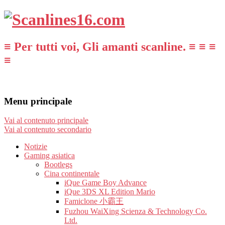
≡ Per tutti voi, Gli amanti scanline. ≡ ≡ ≡
≡
Menu principale
Vai al contenuto principale
Vai al contenuto secondario
Notizie
Gaming asiatica
Bootlegs
Cina continentale
iQue Game Boy Advance
iQue 3DS XL Edition Mario
Famiclone 小霸王
Fuzhou WaiXing Scienza & Technology Co.
Ltd.