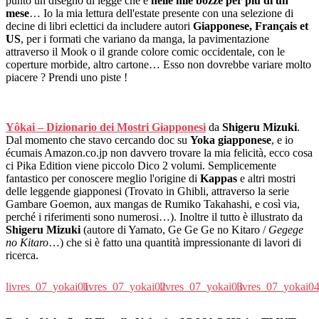
punto un disegno di legge che è
nelle mie bozze per più di un
mese
… Io la mia lettura dell'estate presente con una selezione di
decine di libri eclettici da includere autori
Giapponese, Français et
US
, per i formati che variano da manga, la pavimentazione
attraverso il Mook o il grande colore comic occidentale, con le
coperture morbide, altro cartone… Esso non dovrebbe variare molto
piacere ? Prendi uno piste !
Yôkai – Dizionario dei Mostri Giapponesi
da
Shigeru Mizuki
.
Dal momento che stavo cercando doc su
Yoka giapponese
, e io
écumais Amazon.co.jp non davvero trovare la mia felicità, ecco cosa
ci Pika Edition viene piccolo Dico 2 volumi. Semplicemente
fantastico per conoscere meglio l'origine di
Kappas
e altri mostri
delle leggende giapponesi (Trovato in Ghibli, attraverso la serie
Gambare Goemon, aux mangas de Rumiko Takahashi, e così via,
perché i riferimenti sono numerosi…). Inoltre il tutto è illustrato da
Shigeru Mizuki
(autore di Yamato, Ge Ge Ge no Kitaro /
Gegege
no Kitaro
…) che si è fatto una quantità impressionante di lavori di
ricerca.
livres_07_yokai01
livres_07_yokai02
livres_07_yokai03
livres_07_yokai0