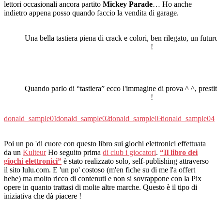
lettori occasionali ancora partito
Mickey Parade
… Ho anche
indietro appena posso quando faccio la vendita di garage.
Una bella tastiera piena di crack e colori, ben rilegato, un futuro
!
Quando parlo di “tastiera” ecco l'immagine di prova ^ ^, prest
!
donald_sample01
donald_sample02
donald_sample03
donald_sample04
Poi un po 'di cuore con questo libro sui giochi elettronici effettuata
da un
Kulteur
Ho seguito prima
di club i giocatori
.
“Il libro dei
giochi elettronici”
è stato realizzato solo, self-publishing attraverso
il sito lulu.com. E 'un po' costoso (m'en fiche su di me l'a offert
hehe) ma molto ricco di contenuti e non si sovrappone con la Pix
opere in quanto trattasi di molte altre marche. Questo è il tipo di
iniziativa che dà piacere !