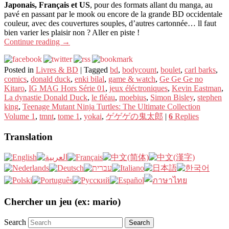
Japonais, Français et US
, pour des formats allant du manga, au
pavé en passant par le mook ou encore de la grande BD occidentale
couleur, avec des couvertures souples, d’autres cartonnée… ll faut
bien varier les plaisir non ? Aller en piste !
Continue reading
→
Posted in
Livres & BD
|
Tagged
bd
,
bodycount
,
boulet
,
carl barks
,
comics
,
donald duck
,
enki bilal
,
game & watch
,
Ge Ge Ge no
Kitaro
,
IG MAG Hors Série 01
,
jeux éléctroniques
,
Kevin Eastman
,
La dynastie Donald Duck
,
le fléau
,
moebius
,
Simon Bisley
,
stephen
king
,
Teenage Mutant Ninja Turtles: The Ultimate Collection
Volume 1
,
tmnt
,
tome 1
,
yokai
,
ゲゲゲの鬼太郎
|
6
Replies
Translation
Chercher un jeu (ex: mario)
Search