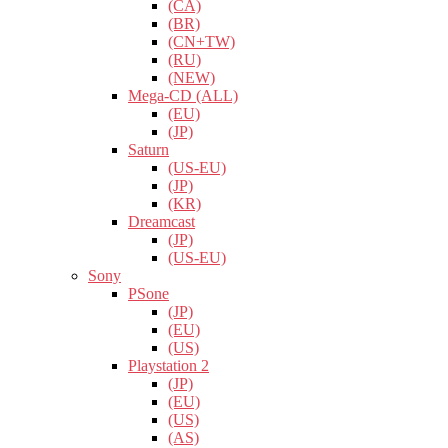
(CA)
(BR)
(CN+TW)
(RU)
(NEW)
Mega-CD (ALL)
(EU)
(JP)
Saturn
(US-EU)
(JP)
(KR)
Dreamcast
(JP)
(US-EU)
Sony
PSone
(JP)
(EU)
(US)
Playstation 2
(JP)
(EU)
(US)
(AS)