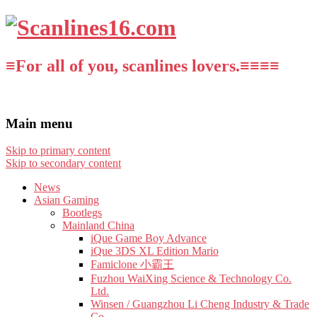
≡For all of you, scanlines lovers.≡≡≡≡
Main menu
Skip to primary content
Skip to secondary content
News
Asian Gaming
Bootlegs
Mainland China
iQue Game Boy Advance
iQue 3DS XL Edition Mario
Famiclone 小霸王
Fuzhou WaiXing Science & Technology Co.
Ltd.
Winsen / Guangzhou Li Cheng Industry & Trade
Co.