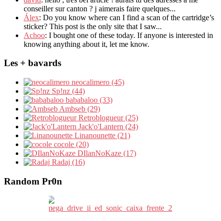
conseiller sur canton ? j aimerais faire quelques...
Álex
: Do you know where can I find a scan of the cartridge’s
sticker? This post is the only site that I saw...
Achoo
: I bought one of these today. If anyone is interested in
knowing anything about it, let me know.
Les + bavards
neocalimero (45)
Sp!nz (44)
bababaloo (33)
Ambseb (29)
Retroblogueur (25)
Jack'o'Lantern (24)
Linanounette (21)
cocole (20)
DIlanNoKaze (17)
Radaj (16)
Random Pr0n