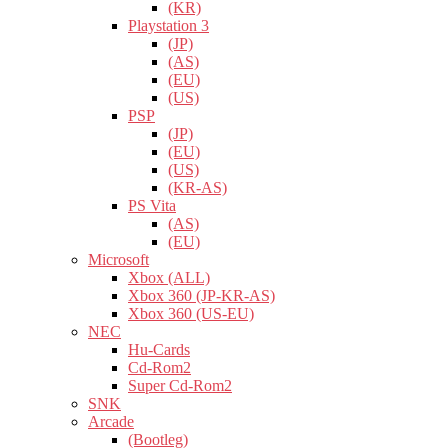
(KR)
Playstation 3
(JP)
(AS)
(EU)
(US)
PSP
(JP)
(EU)
(US)
(KR-AS)
PS Vita
(AS)
(EU)
Microsoft
Xbox (ALL)
Xbox 360 (JP-KR-AS)
Xbox 360 (US-EU)
NEC
Hu-Cards
Cd-Rom2
Super Cd-Rom2
SNK
Arcade
(Bootleg)