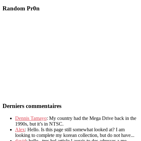
Random Pr0n
Derniers commentaires
Dennis Tamayo
: My country had the Mega Drive back in the
1990s, but it’s in NTSC.
Alex
: Hello. Is this page still somewhat looked at? I am
looking to complete my korean collection, but do not have...
david
: hello , tres bel article ! aurais tu des adresses a me