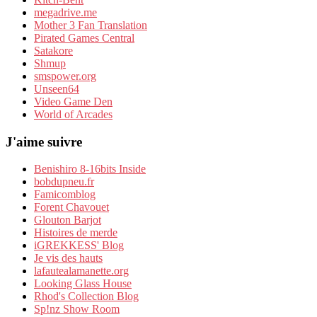
megadrive.me
Mother 3 Fan Translation
Pirated Games Central
Satakore
Shmup
smspower.org
Unseen64
Video Game Den
World of Arcades
J'aime suivre
Benishiro 8-16bits Inside
bobdupneu.fr
Famicomblog
Forent Chavouet
Glouton Barjot
Histoires de merde
iGREKKESS' Blog
Je vis des hauts
lafautealamanette.org
Looking Glass House
Rhod's Collection Blog
Sp!nz Show Room