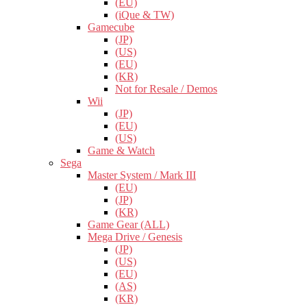
(EU)
(iQue & TW)
Gamecube
(JP)
(US)
(EU)
(KR)
Not for Resale / Demos
Wii
(JP)
(EU)
(US)
Game & Watch
Sega
Master System / Mark III
(EU)
(JP)
(KR)
Game Gear (ALL)
Mega Drive / Genesis
(JP)
(US)
(EU)
(AS)
(KR)