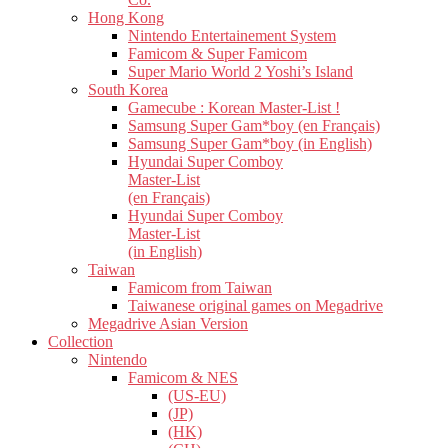
Hong Kong
Nintendo Entertainement System
Famicom & Super Famicom
Super Mario World 2 Yoshi’s Island
South Korea
Gamecube : Korean Master-List !
Samsung Super Gam*boy (en Français)
Samsung Super Gam*boy (in English)
Hyundai Super Comboy
Master-List
(en Français)
Hyundai Super Comboy
Master-List
(in English)
Taiwan
Famicom from Taiwan
Taiwanese original games on Megadrive
Megadrive Asian Version
Collection
Nintendo
Famicom & NES
(US-EU)
(JP)
(HK)