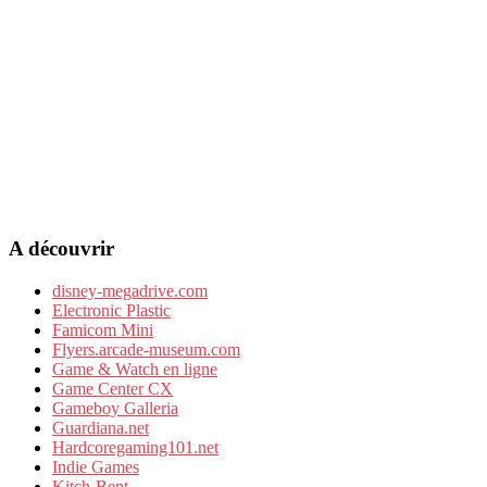
A découvrir
disney-megadrive.com
Electronic Plastic
Famicom Mini
Flyers.arcade-museum.com
Game & Watch en ligne
Game Center CX
Gameboy Galleria
Guardiana.net
Hardcoregaming101.net
Indie Games
Kitch-Bent