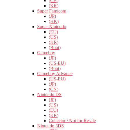
(CH)
(KR)
Super Famicom
(JP)
(HK)
Super Nintendo
(EU)
(US)
(KR)
(Boot)
Gameboy
(JP)
(US-EU)
(Boot)
Gameboy Advance
(US-EU)
(JP)
(CN)
Nintendo DS
(JP)
(US)
(EU)
(KR)
Collector / Not for Resale
Nintendo 3DS