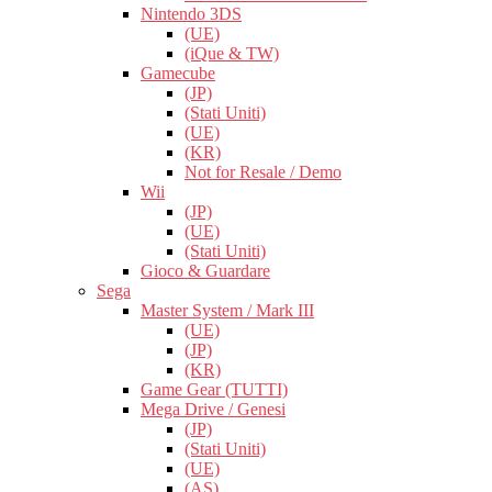
Nintendo 3DS
(UE)
(iQue & TW)
Gamecube
(JP)
(Stati Uniti)
(UE)
(KR)
Not for Resale / Demo
Wii
(JP)
(UE)
(Stati Uniti)
Gioco & Guardare
Sega
Master System / Mark III
(UE)
(JP)
(KR)
Game Gear (TUTTI)
Mega Drive / Genesi
(JP)
(Stati Uniti)
(UE)
(AS)