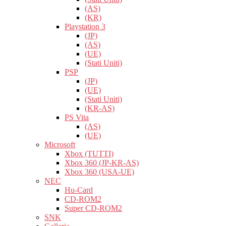
(AS)
(KR)
Playstation 3
(JP)
(AS)
(UE)
(Stati Uniti)
PSP
(JP)
(UE)
(Stati Uniti)
(KR-AS)
PS Vita
(AS)
(UE)
Microsoft
Xbox (TUTTI)
Xbox 360 (JP-KR-AS)
Xbox 360 (USA-UE)
NEC
Hu-Card
CD-ROM2
Super CD-ROM2
SNK