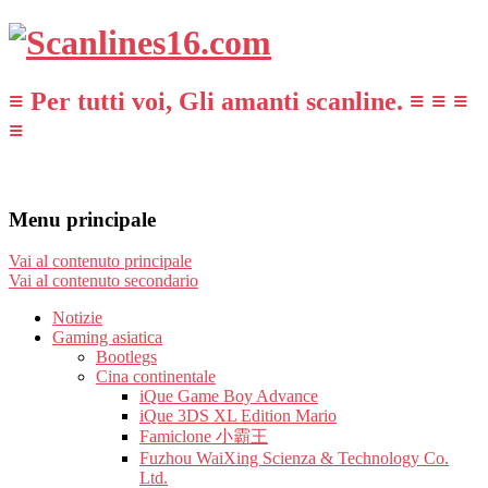
≡ Per tutti voi, Gli amanti scanline. ≡ ≡ ≡
≡
Menu principale
Vai al contenuto principale
Vai al contenuto secondario
Notizie
Gaming asiatica
Bootlegs
Cina continentale
iQue Game Boy Advance
iQue 3DS XL Edition Mario
Famiclone 小霸王
Fuzhou WaiXing Scienza & Technology Co.
Ltd.