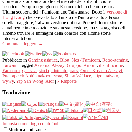
Come una storia amatoriale del mercato della distribuzione
“esotico”, Scopro ogni giorno. E come dici tu che non è torta.
Ultima scoperta del : Famicom une Taïwanaise. Dopo l'
versione di
Hong Kong
che avevo fatto all'inizio dell'anno accanto alla sua
sorella maggiore, Taiwan versione qui ora. Poche informazioni è
attualmente in circolazione su questa versione, ma vi suggerisco di
almeno trovare le immagini della console con alcune storie
interessanti bonus.
Continua a leggere
→
Pubblicato in
Gaming asiatica
,
Blog
,
Nes / Famicom
,
Retro-gaming
,
Taiwan
|
Tagged
Aaronix
,
Alesayi Gruppo
,
Amorn
,
distribuzione
,
Famicom
,
galassia
,
storia
,
nintendo
,
oacs
,
Omar Kassem Alesayi
,
Puangpetch Apithanakoon
,
sega
,
Shaw Wallace
,
taipei
,
taiwan
,
wywy
,
Yip Yan Wong
,
Alor
|
7
Risposte
Traduzione
Imposta come lingua di default
Modifica traduzione