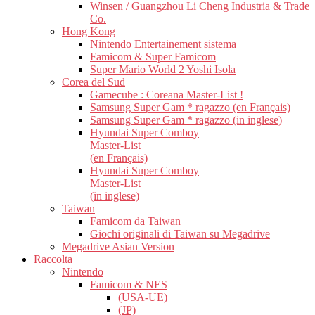
Winsen / Guangzhou Li Cheng Industria & Trade
Co.
Hong Kong
Nintendo Entertainement sistema
Famicom & Super Famicom
Super Mario World 2 Yoshi Isola
Corea del Sud
Gamecube : Coreana Master-List !
Samsung Super Gam * ragazzo (en Français)
Samsung Super Gam * ragazzo (in inglese)
Hyundai Super Comboy
Master-List
(en Français)
Hyundai Super Comboy
Master-List
(in inglese)
Taiwan
Famicom da Taiwan
Giochi originali di Taiwan su Megadrive
Megadrive Asian Version
Raccolta
Nintendo
Famicom & NES
(USA-UE)
(JP)