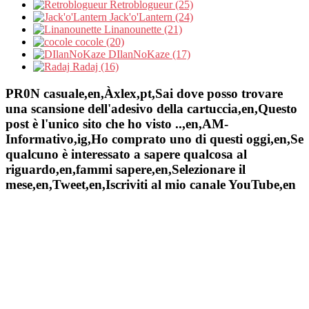
Retroblogueur (25)
Jack'o'Lantern (24)
Linanounette (21)
cocole (20)
DIlanNoKaze (17)
Radaj (16)
PR0N casuale,en,Àxlex,pt,Sai dove posso trovare
una scansione dell'adesivo della cartuccia,en,Questo
post è l'unico sito che ho visto ..,en,AM-
Informativo,ig,Ho comprato uno di questi oggi,en,Se
qualcuno è interessato a sapere qualcosa al
riguardo,en,fammi sapere,en,Selezionare il
mese,en,Tweet,en,Iscriviti al mio canale YouTube,en