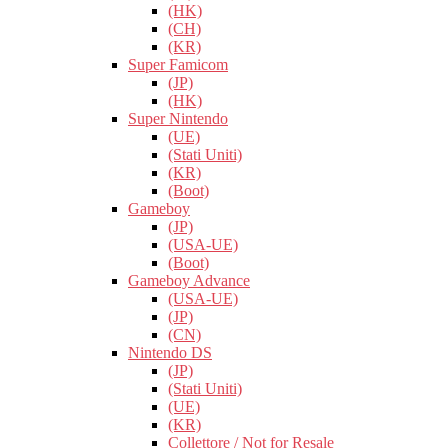
(HK)
(CH)
(KR)
Super Famicom
(JP)
(HK)
Super Nintendo
(UE)
(Stati Uniti)
(KR)
(Boot)
Gameboy
(JP)
(USA-UE)
(Boot)
Gameboy Advance
(USA-UE)
(JP)
(CN)
Nintendo DS
(JP)
(Stati Uniti)
(UE)
(KR)
Collettore / Not for Resale