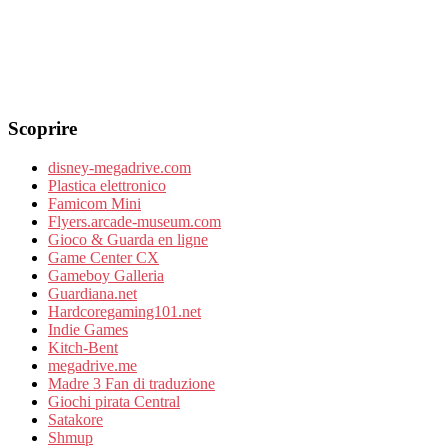
Scoprire
disney-megadrive.com
Plastica elettronico
Famicom Mini
Flyers.arcade-museum.com
Gioco & Guarda en ligne
Game Center CX
Gameboy Galleria
Guardiana.net
Hardcoregaming101.net
Indie Games
Kitch-Bent
megadrive.me
Madre 3 Fan di traduzione
Giochi pirata Central
Satakore
Shmup