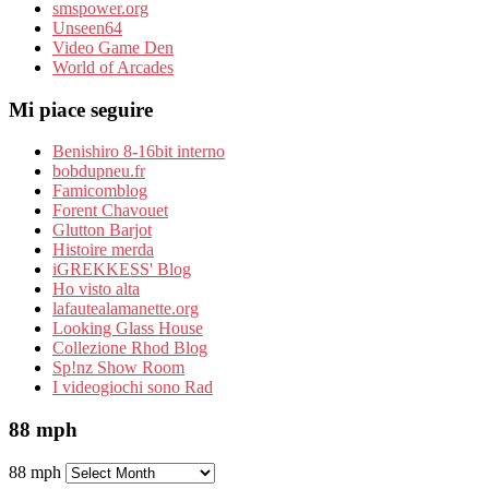
smspower.org
Unseen64
Video Game Den
World of Arcades
Mi piace seguire
Benishiro 8-16bit interno
bobdupneu.fr
Famicomblog
Forent Chavouet
Glutton Barjot
Histoire merda
iGREKKESS' Blog
Ho visto alta
lafautealamanette.org
Looking Glass House
Collezione Rhod Blog
Sp!nz Show Room
I videogiochi sono Rad
88 mph
88 mph