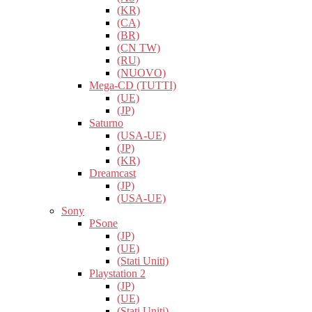
(KR)
(CA)
(BR)
(CN TW)
(RU)
(NUOVO)
Mega-CD (TUTTI)
(UE)
(JP)
Saturno
(USA-UE)
(JP)
(KR)
Dreamcast
(JP)
(USA-UE)
Sony
PSone
(JP)
(UE)
(Stati Uniti)
Playstation 2
(JP)
(UE)
(Stati Uniti)