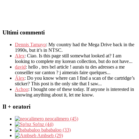
Ultimi commenti
Dennis Tamayo
:
My country had the Mega Drive back in the
1990s
,
but it’s in NTSC
.
Alex
: Ciao.
Is this page still somewhat looked at
?
I am
looking to complete my korean collection
,
but do not have..
.
david
:
hello
,
tres bel article
!
aurais tu des adresses a me
conseiller sur canton
?
j aimerais faire quelques..
.
Álex
: Do you know where can I find a scan of the cartridge’s
sticker? This post is the only site that I saw...
Achoo
: I bought one of these today. If anyone is interested in
knowing anything about it, let me know.
Il + oratori
neocalimero (45)
Sp!nz (44)
bababaloo (33)
Ambseb (29)