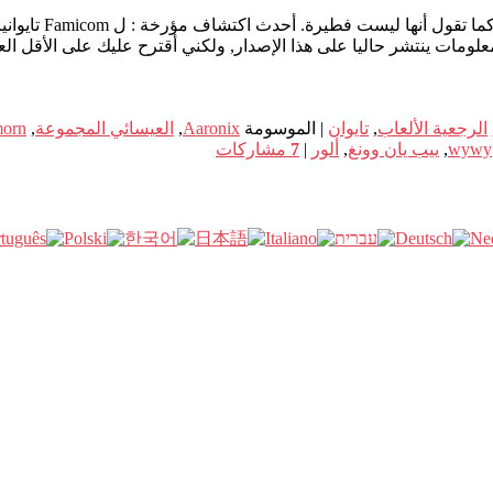
المعلومات ينتشر حاليا على هذا الإصدار, ولكني أقترح عليك على الأقل 
الرجعية الألعاب
,
تايوان
|
الموسومة
Aaronix
,
العيسائي المجموعة
,
orn
wywy
,
ييب يان وونغ
,
ألور
|
7
مشاركات