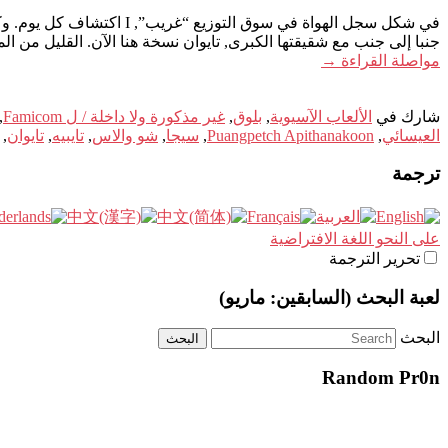
في شكل سجل الهواة في سوق التوزيع “غريب”, I اكتشاف كل يوم. وكما تقول أنها ليست فطيرة. أحدث اكتشاف مؤرخة : ل Famicom تايوانيا. بعد
جنبا إلى جنب مع شقيقتها الكبرى, تايوان نسخة هنا الآن. القليل من 
مواصلة القراءة
→
شارك في
الألعاب الآسيوية
,
بلوق
,
غير مذكورة ولا داخلة / ل Famicom
,
العيسائي
,
Puangpetch Apithanakoon
,
سيجا
,
شو والاس
,
تايبيه
,
تايوان
,
ترجمة
على النحو اللغة الافتراضية
تحرير الترجمة
لعبة البحث (السابقين: ماريو)
البحث
Random Pr0n