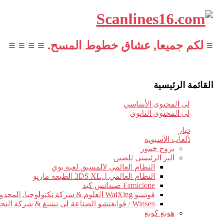
≡ لكم جميعا, عشاق خطوط المسح. ≡ ≡ ≡ ≡
القائمة الرئيسية
تخطي إلى المحتوى الأساسي
تخطي إلى المحتوى الثانوي
أخبار
الألعاب الآسيوية
يروج خمور
البر الرئيسى للصين
النظام العالمي لالمسبق لعبة بوي
النظام العالمي ل3DS XL الطبعة ماريو
Famiclone صندانس كيد
فوتشو WaiXing العلوم & شركة تكنولوجيا. المحدودة.
Winsen / قوانغتشو الصناعة لى تشنغ & شركة التجارة.
هونغ كونغ