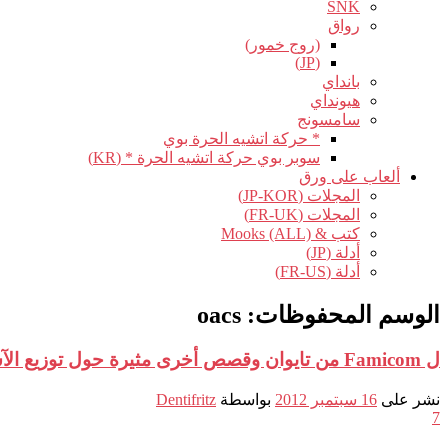
SNK
رواق
(روج خمور)
(JP)
بانداي
هيونداي
سامسونج
* حركة اتشيه الحرة بوي
سوبر بوي حركة اتشيه الحرة * (KR)
ألعاب على ورق
المجلات (JP-KOR)
المجلات (FR-UK)
كتب & Mooks (ALL)
أدلة (JP)
أدلة (FR-US)
الوسم المحفوظات:
oacs
ل Famicom من تايوان وقصص أخرى مثيرة حول توزيع الآسيوية.
نشر على
16 سبتمبر 2012
بواسطة
Dentifritz
7