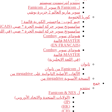
نينتندو إنترتينمنت سيستم
ل Famicom & سوبر ل Famicom
سوبر ماريو العالم 2 جزيرة يوشي
كوريا الجنوبية
جيم كيوب : ماجستير الكورية-قائمة !
سامسونج سوبر حركة اتشيه الحرة * صبي (EN FRANCAIS)
سامسونج سوبر حركة اتشيه الحرة * صبي (في اللغة 
هيونداي سوبر Comboy
MASTER-قائمة
(EN FRANCAIS)
هيونداي سوبر Comboy
MASTER-قائمة
(في اللغة الإنجليزية)
تايوان
ل Famicom من تايوان
الألعاب الأصلية التايوانية على megadrive من
النسخة الآسيوية megadrive من
جمع
نينتندو
ل Famicom & NES
(الولايات المتحدة والاتحاد الأوروبي)
(JP)
(HK)
(CH)