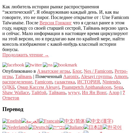
Как любитель истории рынке распространения
“экзотический”, Я обнаруживаю каждый день. И, как вы
говорите, это не пирог. Последнее открытие от : Une Famicom
Taïwanaise. После
Версия Гонконг
что я сделал ранее в этом
году, наряду со своей старшей сестрой, Тайвань версию здесь
и сейчас. Мало информации в настоящее время циркулируют
на этой версии, но я предлагаю вам по крайней мере, найти
консоль изображение с какой-нибудь классный истории
бонусы.
Продолжить чтение
→
Опубликовано в
Азиатские игры
,
Блог
,
Nes / Famicom
,
Ретро-
игры
,
Тайвань
|
Помеченный
Aaronix
,
Alesayi группы
,
Amorn
,
распределение
,
Famicom
,
галактика
,
ИСТОРИЯ
,
Nintendo
,
ОДКБ
,
Омар Кассем Alesayi
,
Puangpetch Apithanakoon
,
Sega
,
Shaw Wallace
,
Тайбэй
,
Тайвань
,
wywy
,
Ип Ян Вонг
,
Алор
|
7
Ответов
Перевод