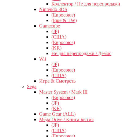
Коллектор / Не для перепродажи
Nintendo 3DS
(Евросоюз)
(Ique & TW)
Gamecube
(JP)
(США)
(Евросоюз)
(KR)
Не для перепродажи / Демос
Wii
(JP)
(Евросоюз)
(США)
Игра & Смотреть
Sega
Master System / Mark III
(Евросоюз)
(JP)
(KR)
Game Gear (ALL)
Mega Drive / Книга Бытия
(JP)
(США)
(Евросоюз)