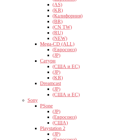
(AS)
(KR)
(Калифорния)
(BR)
(CN TW)
(RU)
(NEW)
Mega-CD (ALL)
(Евросоюз)
(JP)
Сатурн
(США и ЕС)
(JP)
(KR)
Dreamcast
(JP)
(США и ЕС)
Sony
PSone
(JP)
(Евросоюз)
(США)
Playstation 2
(JP)
(Евросоюз)