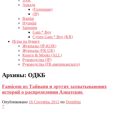
SNK
Аркада
(Голенище)
(JP)
Bandai
Hyundai
Samsung
Gam * Boy
Супер Gam * Boy (KR)
Игры на бумаге
Журналы (JP-KOR)
Журналы (FR-UK)
Книги & Mooks (ALL)
Руководства (JP)
Руководства (FR-американского)
Архивы:
ОДКБ
Famicom из Тайваня и других захватывающих
историй о распределении Азиатские.
Опубликовано
16 Сентябрь 2012
по
Dentifritz
7