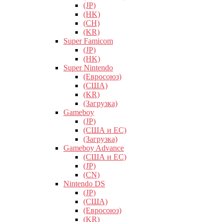
(JP)
(HK)
(CH)
(KR)
Super Famicom
(JP)
(HK)
Super Nintendo
(Евросоюз)
(США)
(KR)
(Загрузка)
Gameboy
(JP)
(США и ЕС)
(Загрузка)
Gameboy Advance
(США и ЕС)
(JP)
(CN)
Nintendo DS
(JP)
(США)
(Евросоюз)
(KR)