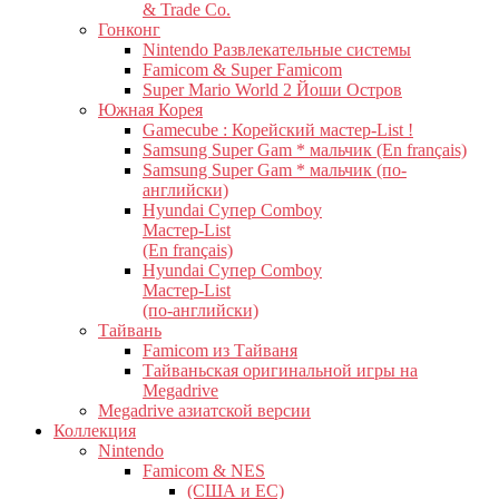
& Trade Co.
Гонконг
Nintendo Развлекательные системы
Famicom & Super Famicom
Super Mario World 2 Йоши Остров
Южная Корея
Gamecube : Корейский мастер-List !
Samsung Super Gam * мальчик (En français)
Samsung Super Gam * мальчик (по-
английски)
Hyundai Супер Comboy
Мастер-List
(En français)
Hyundai Супер Comboy
Мастер-List
(по-английски)
Тайвань
Famicom из Тайваня
Тайваньская оригинальной игры на
Megadrive
Megadrive азиатской версии
Коллекция
Nintendo
Famicom & NES
(США и ЕС)