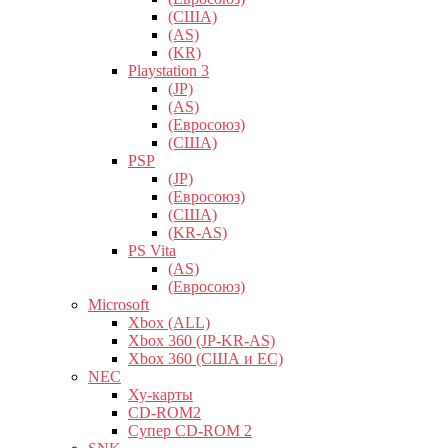
(США)
(AS)
(KR)
Playstation 3
(JP)
(AS)
(Евросоюз)
(США)
PSP
(JP)
(Евросоюз)
(США)
(KR-AS)
PS Vita
(AS)
(Евросоюз)
Microsoft
Xbox (ALL)
Xbox 360 (JP-KR-AS)
Xbox 360 (США и ЕС)
NEC
Ху-карты
CD-ROM2
Супер CD-ROM 2