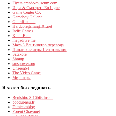
Flyers.arcade-museum.com
Игра & Смотреть En Ligne
Game Center CX
Gameboy Galleria
Guardiana.net
Hardcoregaming101.net
Indie Games
Kitch-Bent
megadrive.me
Мать 3 Вентилятор перевода
Пиратские игры Центральном
Satakore
Shmup
smspower.org
Unseen64
The Video Game
Мир игры
Я хотел бы следовать
Benishiro 8-16bits Inside
bobdupneu.fr
Famicomblog
Forent Chavouet