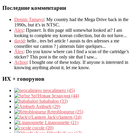
Последние комментарии
Dennis Tamayo
:
My country had the Mega Drive back in the
1990s
,
but it’s in NTSC
.
Alex
: Привет.
Is this page still somewhat looked at
?
I am
looking to complete my korean collection
,
but do not have..
.
david
:
hello
,
tres bel article
!
aurais tu des adresses a me
conseiller sur canton
?
j aimerais faire quelques..
.
Álex
: Do you know where can I find a scan of the cartridge’s
sticker? This post is the only site that I saw...
Achoo
: I bought one of these today. If anyone is interested in
knowing anything about it, let me know.
ИХ + говорунов
neocalimero (45)
Sp!Новая Зеландия (44)
bababaloo (33)
Ambseb (29)
Retroblogueur (25)
Jack'o'lantern (24)
Linanounette (21)
cocole (20)