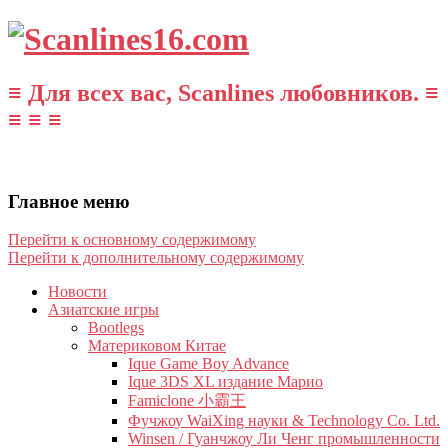
≡ Для всех вас, Scanlines любовников. ≡
≡ ≡ ≡
Главное меню
Перейти к основному содержимому
Перейти к дополнительному содержимому
Новости
Азиатские игры
Bootlegs
Материковом Китае
Ique Game Boy Advance
Ique 3DS XL издание Марио
Famiclone 小霸王
Фучжоу WaiXing науки & Technology Co. Ltd.
Winsen / Гуанчжоу Ли Ченг промышленности