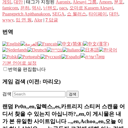
게임
,
대만
|
태그가 지정된
Aaronix
,
Alesayi 그룹
,
Amorn
,
분포
,
famicom
,
은하
,
역사
,
닌텐도
,
oacs
,
오마르 Kassem Alesayi
,
Puangpetch Apithanakoon
,
SEGA
,
쇼 월러스
,
타이페이
,
대만
,
wywy
,
입 연 웡
,
Alor
|
7
답글
번역
기본 언어로 설정
번역을 편집합니다
게임 검색 (이전: 마리오)
검색
랜덤 Pr0n,,en,알렉스,,es,카트리지 스티커 스캔을 어
디서 찾을 수 있는지 아십니까?,,en,이 게시물은 내
가 본 유일한 사이트입니다 ..,,en,Achoo,,en,오늘 이