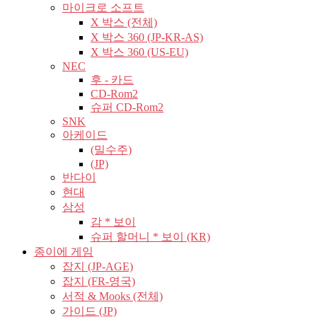
마이크로 소프트
X 박스 (전체)
X 박스 360 (JP-KR-AS)
X 박스 360 (US-EU)
NEC
후 - 카드
CD-Rom2
슈퍼 CD-Rom2
SNK
아케이드
(밀수주)
(JP)
반다이
현대
삼성
감 * 보이
슈퍼 할머니 * 보이 (KR)
종이에 게임
잡지 (JP-AGE)
잡지 (FR-영국)
서적 & Mooks (전체)
가이드 (JP)