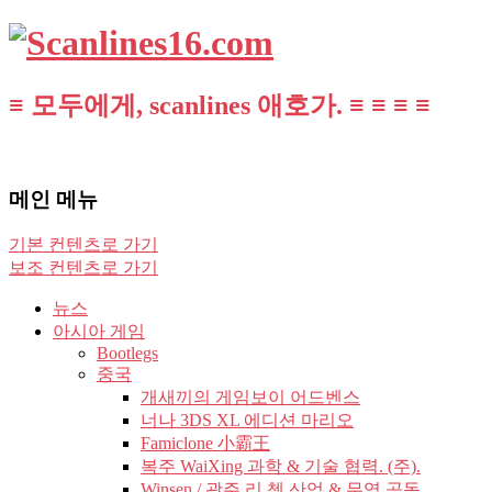
≡ 모두에게, scanlines 애호가. ≡ ≡ ≡ ≡
메인 메뉴
기본 컨텐츠로 가기
보조 컨텐츠로 가기
뉴스
아시아 게임
Bootlegs
중국
개새끼의 게임보이 어드벤스
너나 3DS XL 에디션 마리오
Famiclone 小霸王
복주 WaiXing 과학 & 기술 협력. (주).
Winsen / 광주 리 쳉 산업 & 무역 공동.