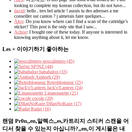
looking to complete my korean collection, but do not have...
david
: hello , tres bel article ! aurais tu des adresses a me
conseiller sur canton ? j aimerais faire quelques...
Álex
: Do you know where can I find a scan of the cartridge’s
sticker? This post is the only site that I saw...
Achoo
: I bought one of these today. If anyone is interested in
knowing anything about it, let me know.
Les + 이야기하기 좋아하는
neocalimero (45)
SP!NZ (44)
bababaloo (33)
Ambseb (29)
Retroblogueur (25)
Jack'o'Lantern (24)
Linanounette (21)
cocole (20)
DIlanNoKaze (17)
Radaj (16)
랜덤 Pr0n,,en,알렉스,,es,카트리지 스티커 스캔을 어
디서 찾을 수 있는지 아십니까?,,en,이 게시물은 내