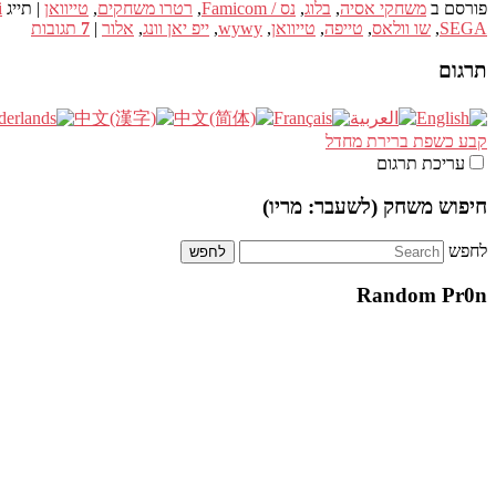
פורסם ב
משחקי אסיה
,
בלוג
,
נס / Famicom
,
רטרו משחקים
,
טייוואן
|
תייג
i
SEGA
,
שו וולאס
,
טייפה
,
טייוואן
,
wywy
,
ייפ יאן וונג
,
אלור
|
7
תגובות
תרגום
קבע כשפת ברירת מחדל
עריכת תרגום
חיפוש משחק (לשעבר: מריו)
לחפש
Random Pr0n