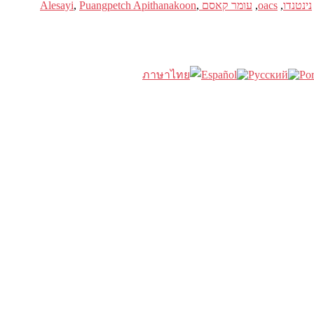
נינטנדו
,
oacs
,
עומר קאסם Alesayi
,
Puangpetch Apithanakoon
,