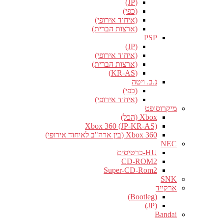
(JP)
(כפי)
(איחוד אירופי)
(ארצות הברית)
PSP
(JP)
(איחוד אירופי)
(ארצות הברית)
(KR-AS)
נ.ב. ויטה
(כפי)
(איחוד אירופי)
מיקרוסופט
Xbox (הכל)
Xbox 360 (JP-KR-AS)
Xbox 360 (בין ארה"ב לאיחוד אירופי)
NEC
HU-כרטיסים
CD-ROM2
Super-CD-Rom2
SNK
ארקייד
(Bootleg)
(JP)
Bandai