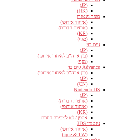
(JP)
(HK)
סופר נינטנדו
(איחוד אירופי)
(ארצות הברית)
(KR)
(מגף)
גיים בוי
(JP)
(בין ארה"ב לאיחוד אירופי)
(מגף)
Advance גיים בוי
(בין ארה"ב לאיחוד אירופי)
(JP)
(CN)
Nintendo DS
(JP)
(ארצות הברית)
(איחוד אירופי)
(KR)
אספן / לא למכירה חוזרת
נינטנדו 3DS
(איחוד אירופי)
(ique & TW)