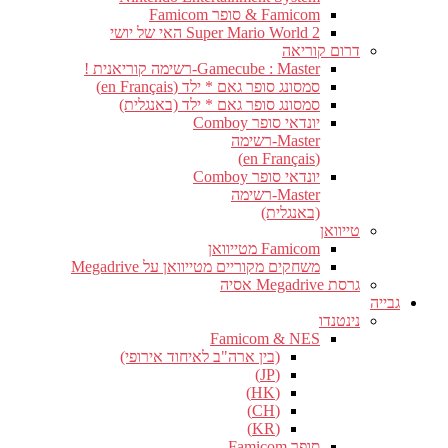
Famicom & סופר Famicom
Super Mario World 2 האי של יושי
דרום קוריאה
Gamecube : Master-רשימה קוריאנית !
סמסונג סופר גאם * ילד (en Français)
סמסונג סופר גאם * ילד (באנגלית)
יונדאי סופר Comboy
Master-רשימה
(en Français)
יונדאי סופר Comboy
Master-רשימה
(באנגלית)
טייוואן
Famicom מטייוואן
משחקים מקוריים מטייוואן על Megadrive
גרסת Megadrive אסיה
גבייה
נינטנדו
Famicom & NES
(בין ארה"ב לאיחוד אירופי)
(JP)
(HK)
(CH)
(KR)
סופר Famicom