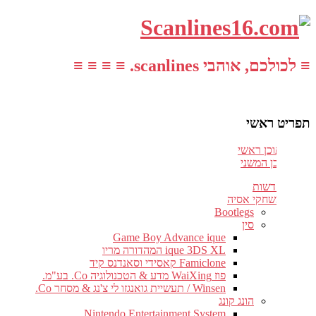
≡ לכולכם, אוהבי scanlines. ≡ ≡ ≡ ≡
תפריט ראשי
עבור לתוכן ראשי
דלג לתוכן המשני
חדשות
משחקי אסיה
Bootlegs
סין
Game Boy Advance ique
ique 3DS XL המהדורה מריו
Famiclone קאסידי וסאנדנס קיד
פוז WaiXing מדע & הטכנולוגיה Co. בע"מ.
Winsen / תעשיית גואנגזו לי צ'נג & מסחר Co.
הונג קונג
Nintendo Entertainment System