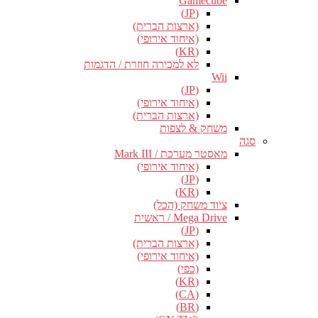
Gamecube
(JP)
(ארצות הברית)
(איחוד אירופי)
(KR)
לא למכירה חוזרת / הדגמות
Wii
(JP)
(איחוד אירופי)
(ארצות הברית)
משחק & לצפות
סגה
מאסטר מערכת / Mark III
(איחוד אירופי)
(JP)
(KR)
ציוד משחק (הכל)
Mega Drive / ראשית
(JP)
(ארצות הברית)
(איחוד אירופי)
(כפי)
(KR)
(CA)
(BR)