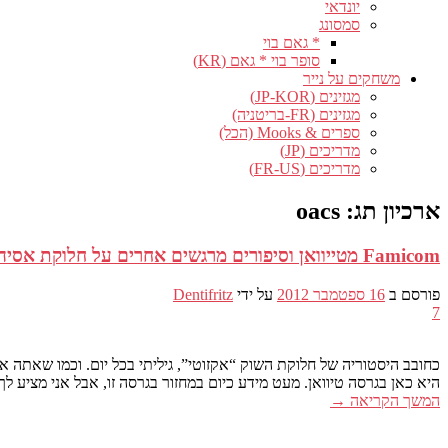
יונדאי
סמסונג
* גאם בוי
סופר בוי * גאם (KR)
משחקים על נייר
מגזינים (JP-KOR)
מגזינים (FR-בריטניה)
ספרים & Mooks (הכל)
מדריכים (JP)
מדריכים (FR-US)
ארכיון תג:
oacs
Famicom מטייוואן וסיפורים מרגשים אחרים על חלוקת אסיה.
פורסם ב
16 ספטמבר 2012
על ידי
Dentifritz
7
כחובב היסטוריה של חלוקת השוק “אקזוטי”, גיליתי בכל יום. וכמו שאתה אומר שזה לא עוגה. הת
היא כאן בגרסה טיוואן. מעט מידע כיום במחזור בגרסה זו, אבל אני מציע ל
המשך הקריאה
→