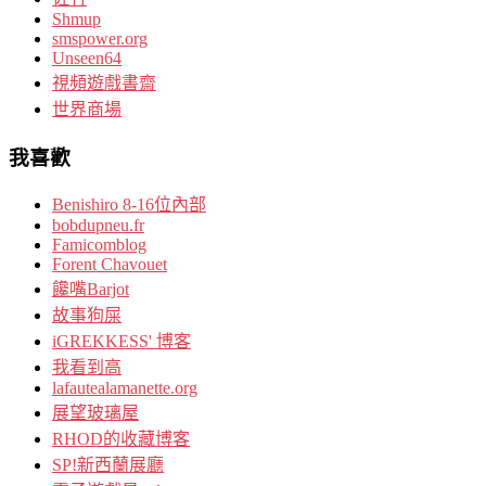
Shmup
smspower.org
Unseen64
視頻遊戲書齋
世界商場
我喜歡
Benishiro 8-16位內部
bobdupneu.fr
Famicomblog
Forent Chavouet
饞嘴Barjot
故事狗屎
iGREKKESS' 博客
我看到高
lafautealamanette.org
展望玻璃屋
RHOD的收藏博客
SP!新西蘭展廳