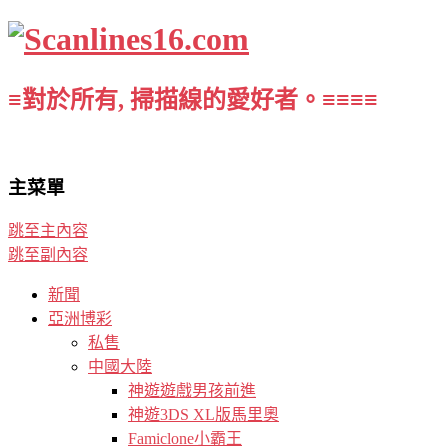
≡對於所有, 掃描線的愛好者。≡≡≡≡
主菜單
跳至主內容
跳至副內容
新聞
亞洲博彩
私售
中國大陸
神遊遊戲男孩前進
神遊3DS XL版馬里奧
Famiclone小霸王