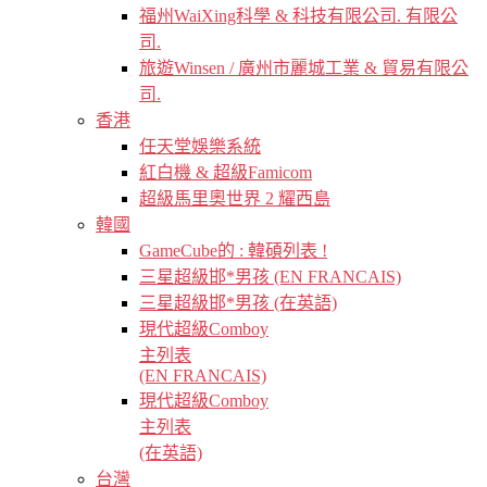
福州WaiXing科學 & 科技有限公司. 有限公
司.
旅遊Winsen / 廣州市麗城工業 & 貿易有限公
司.
香港
任天堂娛樂系統
紅白機 & 超級Famicom
超級馬里奧世界 2 耀西島
韓國
GameCube的 : 韓碩列表 !
三星超級邯*男孩 (EN FRANCAIS)
三星超級邯*男孩 (在英語)
現代超級Comboy
主列表
(EN FRANCAIS)
現代超級Comboy
主列表
(在英語)
台灣