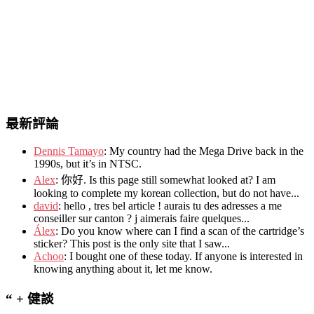
最新評論
Dennis Tamayo
:
My country had the Mega Drive back in the
1990s
,
but it’s in NTSC
.
Alex
: 你好.
Is this page still somewhat looked at
?
I am
looking to complete my korean collection
,
but do not have..
.
david
:
hello
,
tres bel article
!
aurais tu des adresses a me
conseiller sur canton
?
j aimerais faire quelques..
.
Álex
: Do you know where can I find a scan of the cartridge’s
sticker? This post is the only site that I saw...
Achoo
: I bought one of these today. If anyone is interested in
knowing anything about it, let me know.
“ + 健談