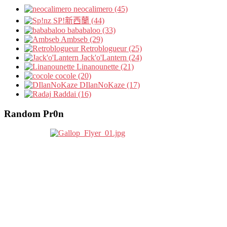
neocalimero (45)
SP!新西蘭 (44)
bababaloo (33)
Ambseb (29)
Retroblogueur (25)
Jack'o'Lantern (24)
Linanounette (21)
cocole (20)
DIlanNoKaze (17)
Raddai (16)
Random Pr0n