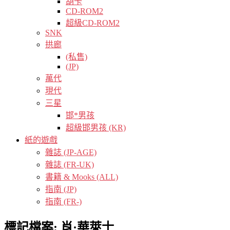
胡卡
CD-ROM2
超級CD-ROM2
SNK
拱廊
(私售)
(JP)
萬代
現代
三星
邯*男孩
超級邯男孩 (KR)
紙的遊戲
雜誌 (JP-AGE)
雜誌 (FR-UK)
書籍 & Mooks (ALL)
指南 (JP)
指南 (FR-)
標記檔案:
肖·華萊士