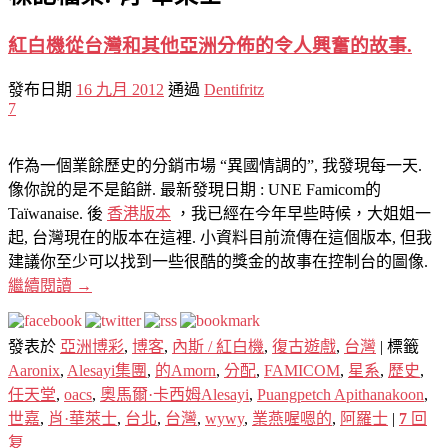
紅白機從台灣和其他亞洲分佈的令人興奮的故事.
發布日期
16 九月 2012
通過
Dentifritz
7
作為一個業餘歷史的分銷市場 “異國情調的”, 我發現每一天.
像你說的是不是餡餅. 最新發現日期 : UNE Famicom的
Taïwanaise. 後
香港版本
，我已經在今年早些時候，大姐姐一
起, 台灣現在的版本在這裡. 小資料目前流傳在這個版本, 但我
建議你至少可以找到一些很酷的獎金的故事在控制台的圖像.
繼續閱讀
→
發表於
亞洲博彩
,
博客
,
內斯 / 紅白機
,
復古遊戲
,
台灣
|
標籤
Aaronix
,
Alesayi集團
,
的Amorn
,
分配
,
FAMICOM
,
星系
,
歷史
,
任天堂
,
oacs
,
奧馬爾·卡西姆Alesayi
,
Puangpetch Apithanakoon
,
世嘉
,
肖·華萊士
,
台北
,
台灣
,
wywy
,
業燕喔嗯的
,
阿羅士
|
7
回
复