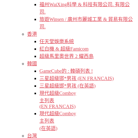
福州WaiXing科學 & 科技有限公司. 有限公
司.
旅遊Winsen / 廣州市麗城工業 & 貿易有限公
司.
香港
任天堂娛樂系統
紅白機 & 超級Famicom
超級馬里奧世界 2 耀西島
韓國
GameCube的 : 韓碩列表 !
三星超級邯*男孩 (EN FRANCAIS)
三星超級邯*男孩 (在英語)
現代超級Comboy
主列表
(EN FRANCAIS)
現代超級Comboy
主列表
(在英語)
台灣