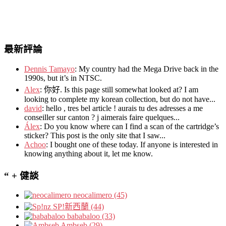
最新評論
Dennis Tamayo
:
My country had the Mega Drive back in the
1990s
,
but it’s in NTSC
.
Alex
: 你好.
Is this page still somewhat looked at
?
I am
looking to complete my korean collection
,
but do not have..
.
david
:
hello
,
tres bel article
!
aurais tu des adresses a me
conseiller sur canton
?
j aimerais faire quelques..
.
Álex
: Do you know where can I find a scan of the cartridge’s
sticker? This post is the only site that I saw...
Achoo
: I bought one of these today. If anyone is interested in
knowing anything about it, let me know.
“ + 健談
neocalimero (45)
SP!新西蘭 (44)
bababaloo (33)
Ambseb (29)