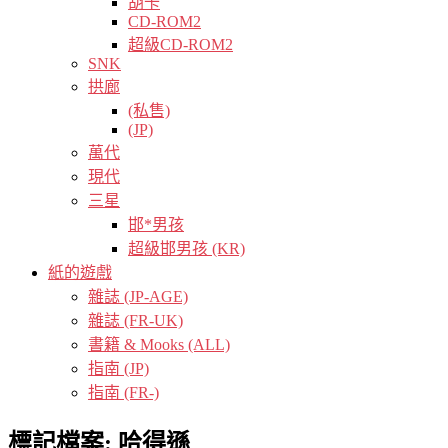
胡卡
CD-ROM2
超級CD-ROM2
SNK
拱廊
(私售)
(JP)
萬代
現代
三星
邯*男孩
超級邯男孩 (KR)
紙的遊戲
雜誌 (JP-AGE)
雜誌 (FR-UK)
書籍 & Mooks (ALL)
指南 (JP)
指南 (FR-)
標記檔案:
哈得遜