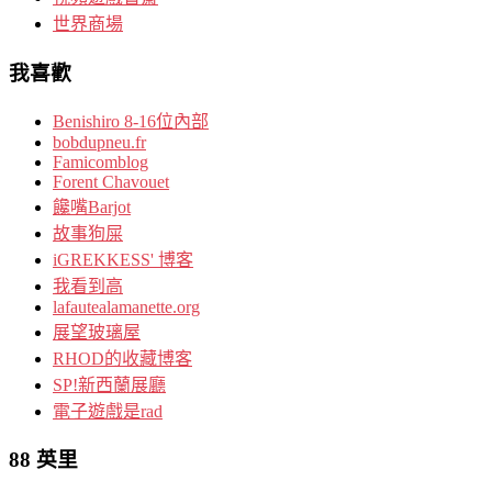
世界商場
我喜歡
Benishiro 8-16位內部
bobdupneu.fr
Famicomblog
Forent Chavouet
饞嘴Barjot
故事狗屎
iGREKKESS' 博客
我看到高
lafautealamanette.org
展望玻璃屋
RHOD的收藏博客
SP!新西蘭展廳
電子遊戲是rad
88 英里