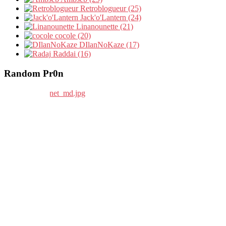
Retroblogueur (25)
Jack'o'Lantern (24)
Linanounette (21)
cocole (20)
DIlanNoKaze (17)
Raddai (16)
Random Pr0n