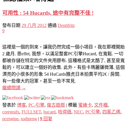
可用性 : 54 Hucards, 途中有完整不佳 !
發布日期
29 八月 2012
通過
Dentifritz
9
這裡是一個的到來，讓我仍然完成一個小項目，我在那裡開始
2 歲月. 恩effet, 我想，以滿足整套PC引擎Hucard, 在寬鬆. 一切
都被存儲在特定的文件夾用膠布. 這種格式是太酷了, 甚至是寬
鬆的，可以建立一個好的收集. 此外，有些卡瑪麗薩微薄, 這個
漂亮的小很多的形象 54 HuCards雅虎日本拍賣平均2€ / 房間.
有一些偉大的冠軍，甚至一些不常見.
繼續閱讀
→
發表於
博客
,
PC-引擎
,
復古遊戲
|
標籤
蜜蜂卡
,
文件櫃
,
coregrafx
,
FULLSET
,
hucard
,
哈得遜
,
NEC
,
PC引擎
,
四氯乙烯
,
pcengine
,
sodipeng
|
9
回复