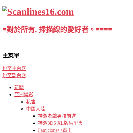
≡對於所有, 掃描線的愛好者。≡≡≡≡
主菜單
跳至主內容
跳至副內容
新聞
亞洲博彩
私售
中國大陸
神遊遊戲男孩前進
神遊3DS XL版馬里奧
Famiclone小霸王