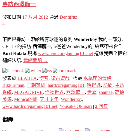
專訪西澤龍一
發布日期
17 八月 2012
通過
Dentifritz
2
下面是採訪，帶給所有球迷的系列
Wonderboy
我的一部分.
CETTE的採訪
西澤龍一
, le爸爸Wonderboy的, 給您帶來合作
Kurt Kalata
現場
www.hardcoregaming101.net
這讓我完全把它
翻譯法語.
繼續閱讀
→
發表於
BLABLA
,
博客
,
復古遊戲
|
標籤
水瓶座的發條
,
Bikkuriman
,
王朝英雄
,
hardcoregaming101
,
哈得遜
,
訪問
,
主站
系統
,
MEGADRIVE
,
怪物世界
,
西澤龍一
,
世嘉
,
shantae
,
高橋
美錦
,
Monica的剛
,
天才少年
,
Wonderboy
,
www.hardcoregaming101.net
,
Yousuke Okunari
|
2
回复
翻譯