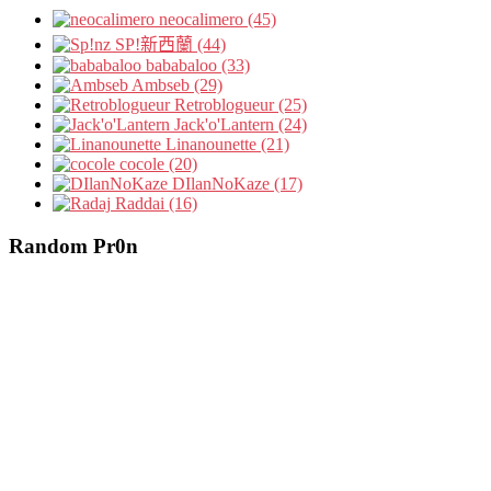
neocalimero (45)
SP!新西蘭 (44)
bababaloo (33)
Ambseb (29)
Retroblogueur (25)
Jack'o'Lantern (24)
Linanounette (21)
cocole (20)
DIlanNoKaze (17)
Raddai (16)
Random Pr0n