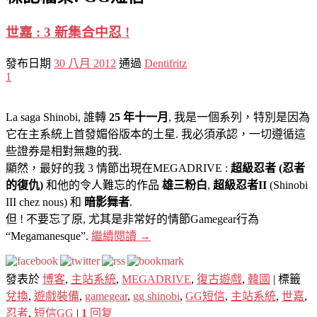
世嘉 : 3 新集合中忍 !
發布日期
30 八月 2012
通過
Dentifritz
1
La saga Shinobi, 誰轉
25 年十一月
, 我是一個系列，特別是因為
它在主系統上首發媚俗版本的土星. 我必須承認，一切遵循這
些證券是相對無趣的我.
顯然，最好的我 3 情節出現在MEGADRIVE :
超級忍者 (忍者
的復仇)
和他的令人難忘的作品
雄三粉白
,
超級忍者II
(Shinobi
III chez nous) 和
暗影舞者
.
但 ! 不要忘了原, 尤其是非常好的情節Gamegear行為
“Megamanesque”.
繼續閱讀
→
發表於
博客
,
主站系統
,
MEGADRIVE
,
復古遊戲
,
韓國
|
標籤
兌換
,
遊戲裝備
,
gamegear
,
gg shinobi
,
GG短信
,
主站系統
,
世嘉
,
忍者
,
短信GG
|
1
回复