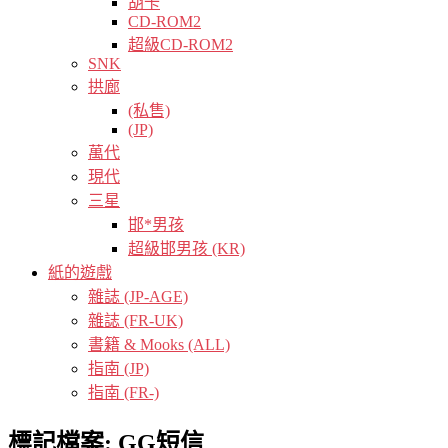
胡卡
CD-ROM2
超級CD-ROM2
SNK
拱廊
(私售)
(JP)
萬代
現代
三星
邯*男孩
超級邯男孩 (KR)
紙的遊戲
雜誌 (JP-AGE)
雜誌 (FR-UK)
書籍 & Mooks (ALL)
指南 (JP)
指南 (FR-)
標記檔案:
GG短信