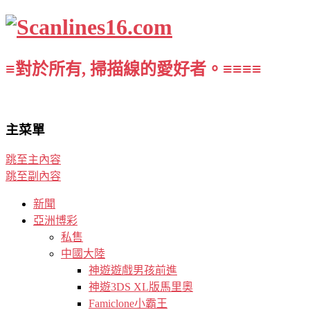
≡對於所有, 掃描線的愛好者。≡≡≡≡
主菜單
跳至主內容
跳至副內容
新聞
亞洲博彩
私售
中國大陸
神遊遊戲男孩前進
神遊3DS XL版馬里奧
Famiclone小霸王