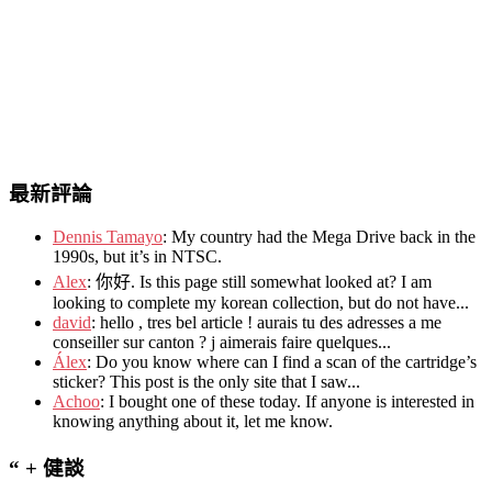
最新評論
Dennis Tamayo
:
My country had the Mega Drive back in the
1990s
,
but it’s in NTSC
.
Alex
: 你好.
Is this page still somewhat looked at
?
I am
looking to complete my korean collection
,
but do not have..
.
david
:
hello
,
tres bel article
!
aurais tu des adresses a me
conseiller sur canton
?
j aimerais faire quelques..
.
Álex
: Do you know where can I find a scan of the cartridge’s
sticker? This post is the only site that I saw...
Achoo
: I bought one of these today. If anyone is interested in
knowing anything about it, let me know.
“ + 健談