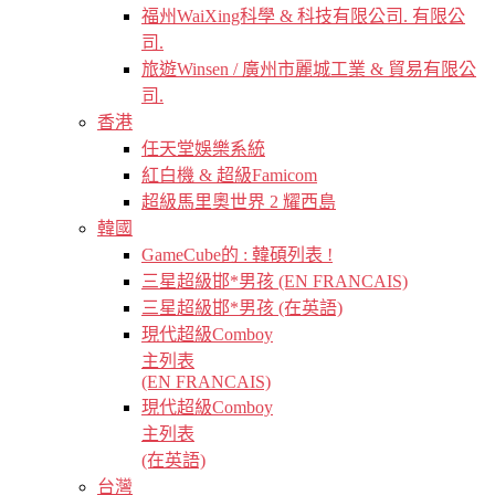
福州WaiXing科學 & 科技有限公司. 有限公
司.
旅遊Winsen / 廣州市麗城工業 & 貿易有限公
司.
香港
任天堂娛樂系統
紅白機 & 超級Famicom
超級馬里奧世界 2 耀西島
韓國
GameCube的 : 韓碩列表 !
三星超級邯*男孩 (EN FRANCAIS)
三星超級邯*男孩 (在英語)
現代超級Comboy
主列表
(EN FRANCAIS)
現代超級Comboy
主列表
(在英語)
台灣