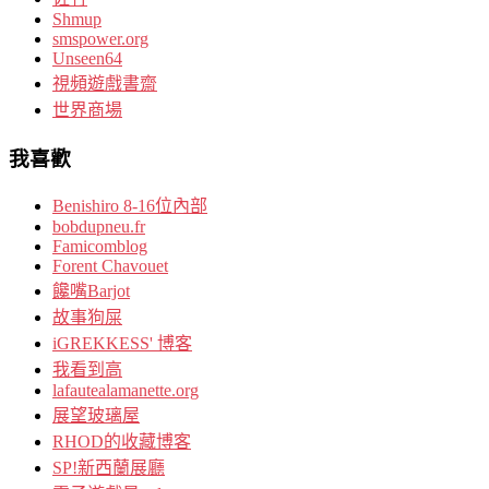
Shmup
smspower.org
Unseen64
視頻遊戲書齋
世界商場
我喜歡
Benishiro 8-16位內部
bobdupneu.fr
Famicomblog
Forent Chavouet
饞嘴Barjot
故事狗屎
iGREKKESS' 博客
我看到高
lafautealamanette.org
展望玻璃屋
RHOD的收藏博客
SP!新西蘭展廳