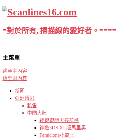
≡對於所有, 掃描線的愛好者。≡≡≡≡
主菜單
跳至主內容
跳至副內容
新聞
亞洲博彩
私售
中國大陸
神遊遊戲男孩前進
神遊3DS XL版馬里奧
Famiclone小霸王