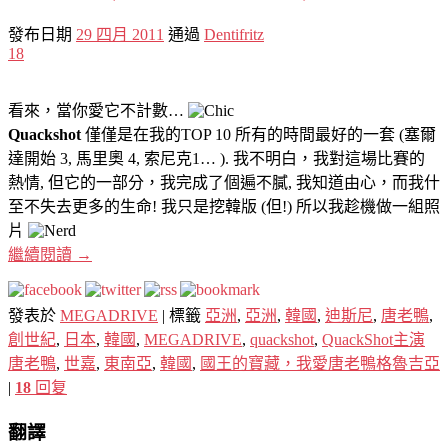
發布日期
29 四月 2011
通過
Dentifritz
18
看來，當你愛它不計數…
Quackshot
僅僅是在我的TOP 10 所有的時間最好的一套 (塞爾
達開始 3, 馬里奧 4, 索尼克1… ). 我不明白，我對這場比賽的
熱情, 但它的一部分，我完成了個遍不膩, 我知道由心，而我什
至不失去更多的生命! 我只是挖韓版 (但!) 所以我趁機做一組照
片
繼續閱讀
→
發表於
MEGADRIVE
|
標籤
亞洲
,
亞洲
,
韓國
,
迪斯尼
,
唐老鴨
,
創世紀
,
日本
,
韓國
,
MEGADRIVE
,
quackshot
,
QuackShot主演
唐老鴨
,
世嘉
,
東南亞
,
韓國
,
國王的寶藏，我愛唐老鴨格魯吉亞
|
18
回复
翻譯