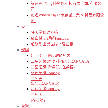
福州WaiXing科學 & 科技有限公司. 有限公
司.
旅遊Winsen / 廣州市麗城工業 & 貿易有限公
司.
香港
任天堂娛樂系統
紅白機 & 超級Famicom
超級馬里奧世界 2 耀西島
韓國
GameCube的 : 韓碩列表 !
三星超級邯*男孩 (EN FRANCAIS)
三星超級邯*男孩 (在英語)
現代超級Comboy
主列表
(EN FRANCAIS)
現代超級Comboy
主列表
(在英語)
台灣