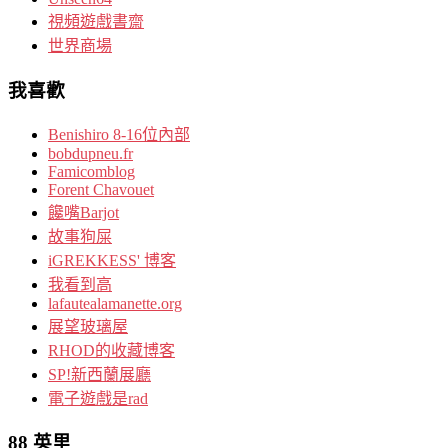
視頻遊戲書齋
世界商場
我喜歡
Benishiro 8-16位內部
bobdupneu.fr
Famicomblog
Forent Chavouet
饞嘴Barjot
故事狗屎
iGREKKESS' 博客
我看到高
lafautealamanette.org
展望玻璃屋
RHOD的收藏博客
SP!新西蘭展廳
電子遊戲是rad
88 英里