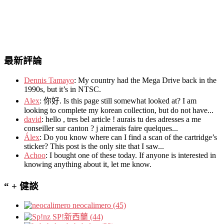
最新評論
Dennis Tamayo
:
My country had the Mega Drive back in the
1990s
,
but it’s in NTSC
.
Alex
: 你好.
Is this page still somewhat looked at
?
I am
looking to complete my korean collection
,
but do not have..
.
david
:
hello
,
tres bel article
!
aurais tu des adresses a me
conseiller sur canton
?
j aimerais faire quelques..
.
Álex
: Do you know where can I find a scan of the cartridge’s
sticker? This post is the only site that I saw...
Achoo
: I bought one of these today. If anyone is interested in
knowing anything about it, let me know.
“ + 健談
neocalimero (45)
SP!新西蘭 (44)