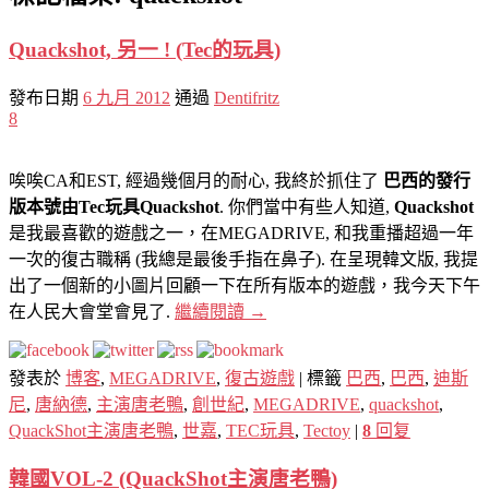
Quackshot, 另一 ! (Tec的玩具)
發布日期
6 九月 2012
通過
Dentifritz
8
唉唉CA和EST, 經過幾個月的耐心, 我終於抓住了
巴西的發行
版本號由Tec玩具Quackshot
. 你們當中有些人知道,
Quackshot
是我最喜歡的遊戲之一，在MEGADRIVE, 和我重播超過一年
一次的復古職稱 (我總是最後手指在鼻子). 在呈現韓文版, 我提
出了一個新的小圖片回顧一下在所有版本的遊戲，我今天下午
在人民大會堂會見了.
繼續閱讀
→
發表於
博客
,
MEGADRIVE
,
復古遊戲
|
標籤
巴西
,
巴西
,
迪斯
尼
,
唐納德
,
主演唐老鴨
,
創世紀
,
MEGADRIVE
,
quackshot
,
QuackShot主演唐老鴨
,
世嘉
,
TEC玩具
,
Tectoy
|
8
回复
韓國VOL-2 (QuackShot主演唐老鴨)