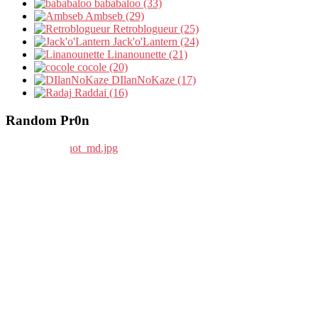
bababaloo (33)
Ambseb (29)
Retroblogueur (25)
Jack'o'Lantern (24)
Linanounette (21)
cocole (20)
DIlanNoKaze (17)
Raddai (16)
Random Pr0n