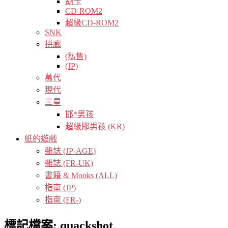
胡卡
CD-ROM2
超級CD-ROM2
SNK
拱廊
(私售)
(JP)
萬代
現代
三星
邯*男孩
超級邯男孩 (KR)
紙的遊戲
雜誌 (JP-AGE)
雜誌 (FR-UK)
書籍 & Mooks (ALL)
指南 (JP)
指南 (FR-)
標記檔案:
quackshot