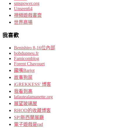
smspower.org
Unseen64
視頻遊戲書齋
世界商場
我喜歡
Benishiro 8-16位內部
bobdupneu.fr
Famicomblog
Forent Chavouet
饞嘴Barjot
故事狗屎
iGREKKESS' 博客
我看到高
lafautealamanette.org
展望玻璃屋
RHOD的收藏博客
SP!新西蘭展廳
電子遊戲是rad