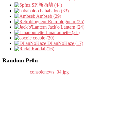
SP!新西蘭 (44)
bababaloo (33)
Ambseb (29)
Retroblogueur (25)
Jack'o'Lantern (24)
Linanounette (21)
cocole (20)
DIlanNoKaze (17)
Raddai (16)
Random Pr0n