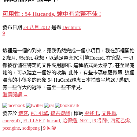
可用性 : 54 Hucards, 途中有完整不佳 !
發布日期
29 八月 2012
通過
Dentifritz
9
這裡是一個的到來，讓我仍然完成一個小項目，我在那裡開始
2 歲月. 恩effet, 我想，以滿足整套PC引擎Hucard, 在寬鬆. 一切
都被存儲在特定的文件夾用膠布. 這種格式是太酷了, 甚至是寬
鬆的，可以建立一個好的收集. 此外，有些卡瑪麗薩微薄, 這個
漂亮的小很多的形象 54 HuCards雅虎日本拍賣平均2€ / 房間.
有一些偉大的冠軍，甚至一些不常見.
繼續閱讀
→
發表於
博客
,
PC-引擎
,
復古遊戲
|
標籤
蜜蜂卡
,
文件櫃
,
coregrafx
,
FULLSET
,
hucard
,
哈得遜
,
NEC
,
PC引擎
,
四氯乙烯
,
pcengine
,
sodipeng
|
9
回复