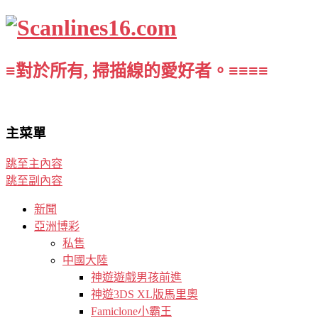
≡對於所有, 掃描線的愛好者。≡≡≡≡
主菜單
跳至主內容
跳至副內容
新聞
亞洲博彩
私售
中國大陸
神遊遊戲男孩前進
神遊3DS XL版馬里奧
Famiclone小霸王