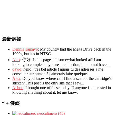
最新評論
Dennis Tamayo
:
My country had the Mega Drive back in the
1990s
,
but it’s in NTSC
.
Alex
: 你好.
Is this page still somewhat looked at
?
I am
looking to complete my korean collection
,
but do not have..
.
david
:
hello
,
tres bel article
!
aurais tu des adresses a me
conseiller sur canton
?
j aimerais faire quelques..
.
Álex
: Do you know where can I find a scan of the cartridge’s
sticker? This post is the only site that I saw...
Achoo
: I bought one of these today. If anyone is interested in
knowing anything about it, let me know.
“ + 健談
neocalimero (45)