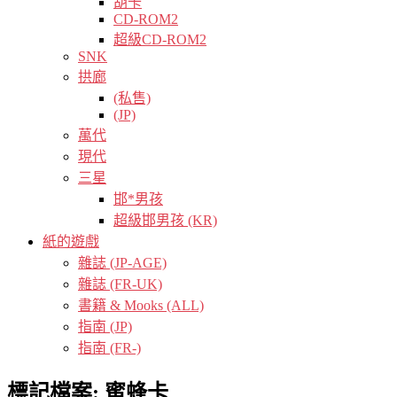
胡卡
CD-ROM2
超級CD-ROM2
SNK
拱廊
(私售)
(JP)
萬代
現代
三星
邯*男孩
超級邯男孩 (KR)
紙的遊戲
雜誌 (JP-AGE)
雜誌 (FR-UK)
書籍 & Mooks (ALL)
指南 (JP)
指南 (FR-)
標記檔案:
蜜蜂卡