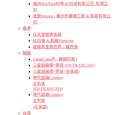
福州WaiXing科學 & 科技有限公司. 有限公
司.
旅遊Winsen / 廣州市麗城工業 & 貿易有限公
司.
香港
任天堂娛樂系統
紅白機 & 超級Famicom
超級馬里奧世界 2 耀西島
韓國
GameCube的 : 韓碩列表 !
三星超級邯*男孩 (EN FRANCAIS)
三星超級邯*男孩 (在英語)
現代超級Comboy
主列表
(EN FRANCAIS)
現代超級Comboy
主列表
(在英語)
台灣