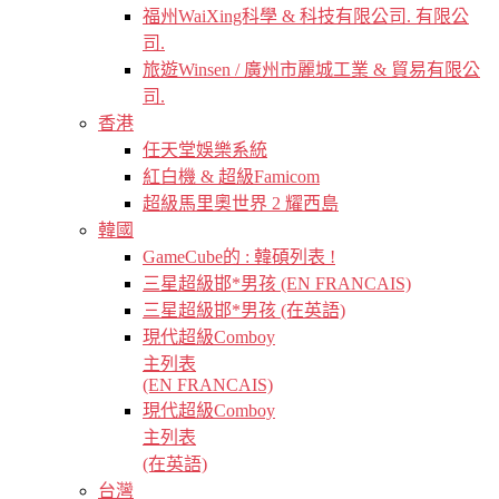
福州WaiXing科學 & 科技有限公司. 有限公
司.
旅遊Winsen / 廣州市麗城工業 & 貿易有限公
司.
香港
任天堂娛樂系統
紅白機 & 超級Famicom
超級馬里奧世界 2 耀西島
韓國
GameCube的 : 韓碩列表 !
三星超級邯*男孩 (EN FRANCAIS)
三星超級邯*男孩 (在英語)
現代超級Comboy
主列表
(EN FRANCAIS)
現代超級Comboy
主列表
(在英語)
台灣