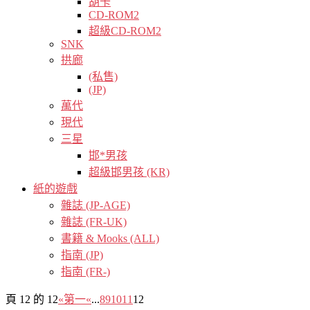
胡卡
CD-ROM2
超級CD-ROM2
SNK
拱廊
(私售)
(JP)
萬代
現代
三星
邯*男孩
超級邯男孩 (KR)
紙的遊戲
雜誌 (JP-AGE)
雜誌 (FR-UK)
書籍 & Mooks (ALL)
指南 (JP)
指南 (FR-)
頁 12 的 12
«第一
«
...
8
9
10
11
12