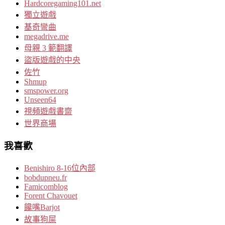
Hardcoregaming101.net
獨立遊戲
基奇彎曲
megadrive.me
母親 3 範翻譯
盜版遊戲的中央
佐竹
Shmup
smspower.org
Unseen64
視頻遊戲書齋
世界商場
我喜歡
Benishiro 8-16位內部
bobdupneu.fr
Famicomblog
Forent Chavouet
饞嘴Barjot
故事狗屎