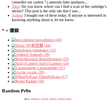
conseiller sur canton
?
j aimerais faire quelques..
.
Álex
: Do you know where can I find a scan of the cartridge’s
sticker? This post is the only site that I saw...
Achoo
: I bought one of these today. If anyone is interested in
knowing anything about it, let me know.
“ + 健談
neocalimero (45)
SP!新西蘭 (44)
bababaloo (33)
Ambseb (29)
Retroblogueur (25)
Jack'o'Lantern (24)
Linanounette (21)
cocole (20)
DIlanNoKaze (17)
Raddai (16)
Random Pr0n