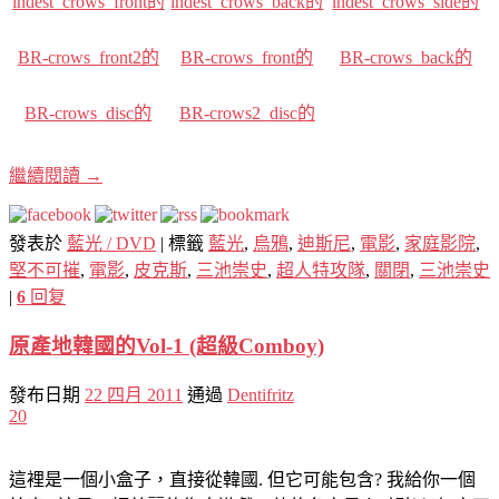
indest_crows_front的
indest_crows_back的
indest_crows_side的
BR-crows_front2的
BR-crows_front的
BR-crows_back的
BR-crows_disc的
BR-crows2_disc的
繼續閱讀
→
發表於
藍光 / DVD
|
標籤
藍光
,
烏鴉
,
迪斯尼
,
電影
,
家庭影院
,
堅不可摧
,
電影
,
皮克斯
,
三池崇史
,
超人特攻隊
,
關閉
,
三池崇史
|
6
回复
原產地韓國的Vol-1 (超級Comboy)
發布日期
22 四月 2011
通過
Dentifritz
20
這裡是一個小盒子，直接從韓國. 但它可能包含? 我給你一個