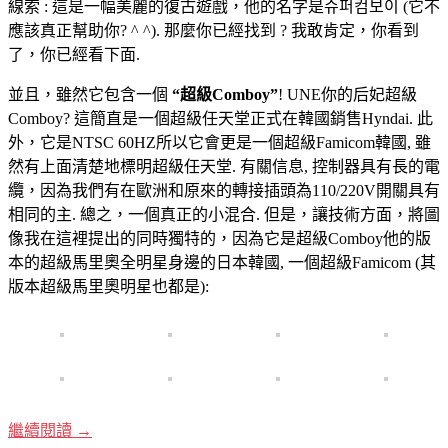
線索 : 這是一幅美麗的復古遊戲，他的名字是슈퍼컴보이 (它不
應該真正幫助你? ^ ^). 那麼你已經找到 ? 我敢肯定，你看到
了，你已經看下面.
並且，雖然它包含一個
“超級Comboy”
! UNE你的后妃超級
Comboy? 這簡直是一個超級任天堂正式在韓國銷售Hyndai. 此
外，它是NTSC 60HZ所以它會更是一個超級Famicom韓國, 雖
然有上面清楚地標明超級任天堂. 有關信息, 控制器具有長的電
纜，因為我們有在歐洲和原來的轉接插頭為110/220V開關具有
相同的主. 總之，一個真正的小混合. 但是，讓技術方面，將圖
像我在這裡提出的同時獨特的，因為它是超級Comboy他的版
本的超級馬里奧全明星身邊的日本韓國, 一個超級Famicom (其
版本超級馬里奧明星也都是):
繼續閱讀
→