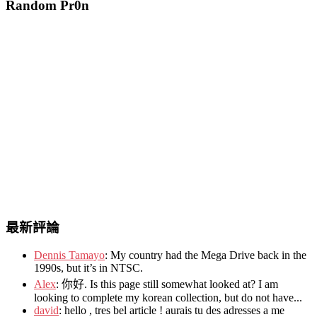
Random Pr0n
最新評論
Dennis Tamayo
:
My country had the Mega Drive back in the
1990s
,
but it’s in NTSC
.
Alex
: 你好.
Is this page still somewhat looked at
?
I am
looking to complete my korean collection
,
but do not have..
.
david
:
hello
,
tres bel article
!
aurais tu des adresses a me