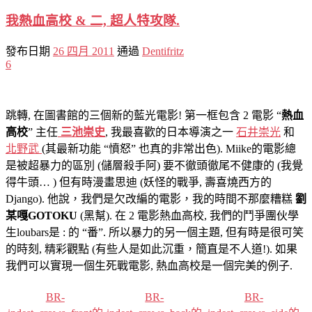
我熱血高校 & 二, 超人特攻隊.
發布日期
26 四月 2011
通過
Dentifritz
6
跳轉, 在圖書館的三個新的藍光電影! 第一框包含 2 電影 “
熱血
高校
” 主任
三池崇史
, 我最喜歡的日本導演之一
石井崇光
和
北野武
(其最新功能 “憤怒” 也真的非常出色). Miike的電影總
是被超暴力的區別 (儲層殺手阿) 要不徹頭徹尾不健康的 (我覺
得牛頭… ) 但有時漫畫思迪 (妖怪的戰爭, 壽喜燒西方的
Django). 他說，我們是欠改編的電影，我的時間不那麼糟糕
劉
某嘎GOTOKU
(黑幫). 在 2 電影熱血高校, 我們的鬥爭團伙學
生loubars是 : 的 “番”. 所以暴力的另一個主題, 但有時是很可笑
的時刻, 精彩觀點 (有些人是如此沉重，簡直是不人道!). 如果
我們可以實現一個生死戰電影, 熱血高校是一個完美的例子.
BR-
BR-
BR-