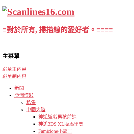
≡對於所有, 掃描線的愛好者。≡≡≡≡
主菜單
跳至主內容
跳至副內容
新聞
亞洲博彩
私售
中國大陸
神遊遊戲男孩前進
神遊3DS XL版馬里奧
Famiclone小霸王