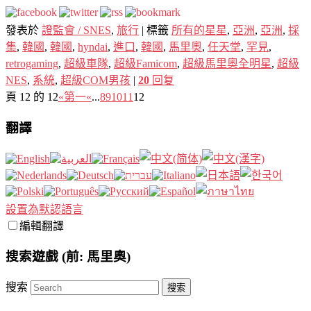
發表於
證監會 / SNES
,
旅行
|
標籤
所有的星星
,
亞洲
,
亞洲
,
採
集
,
韓國
,
韓國
,
hyndai
,
進口
,
韓國
,
馬里奧
,
任天堂
,
罕見
,
retrogaming
,
超級車隊
,
超級Famicom
,
超級馬里奧全明星
,
超級
NES
,
系統
,
超級COM男孩
|
20
回复
頁 12 的 12
«第一
«
...
8
9
10
11
12
翻譯
設置為默認語言
編輯翻譯
搜索遊戲 (前: 馬里奧)
搜索