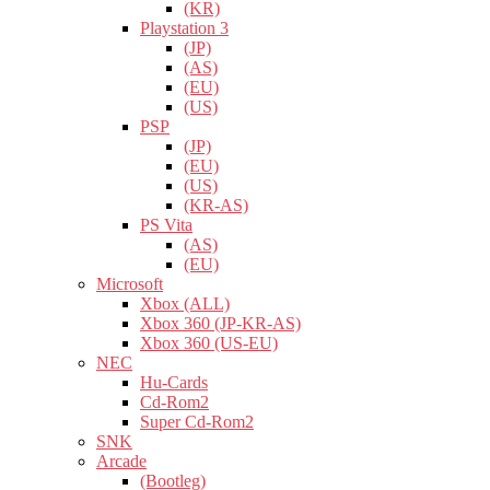
(KR)
Playstation 3
(JP)
(AS)
(EU)
(US)
PSP
(JP)
(EU)
(US)
(KR-AS)
PS Vita
(AS)
(EU)
Microsoft
Xbox (ALL)
Xbox 360 (JP-KR-AS)
Xbox 360 (US-EU)
NEC
Hu-Cards
Cd-Rom2
Super Cd-Rom2
SNK
Arcade
(Bootleg)