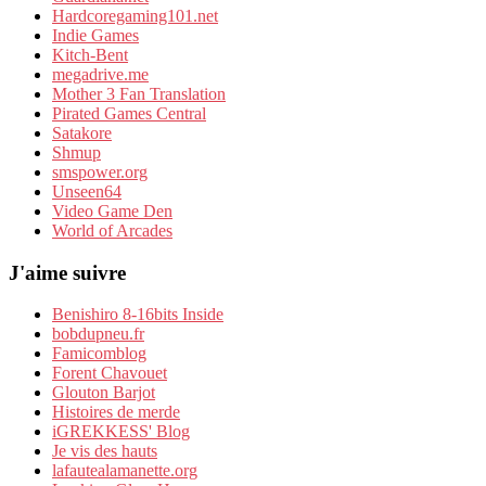
Hardcoregaming101.net
Indie Games
Kitch-Bent
megadrive.me
Mother 3 Fan Translation
Pirated Games Central
Satakore
Shmup
smspower.org
Unseen64
Video Game Den
World of Arcades
J'aime suivre
Benishiro 8-16bits Inside
bobdupneu.fr
Famicomblog
Forent Chavouet
Glouton Barjot
Histoires de merde
iGREKKESS' Blog
Je vis des hauts
lafautealamanette.org