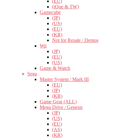
(EU)
(iQue & TW)
Gamecube
(JP)
(US)
(EU)
(KR)
Not for Resale / Demos
Wii
(JP)
(EU)
(US)
Game & Watch
Sega
Master System / Mark III
(EU)
(JP)
(KR)
Game Gear (ALL)
Mega Drive / Genesis
(JP)
(US)
(EU)
(AS)
(KR)