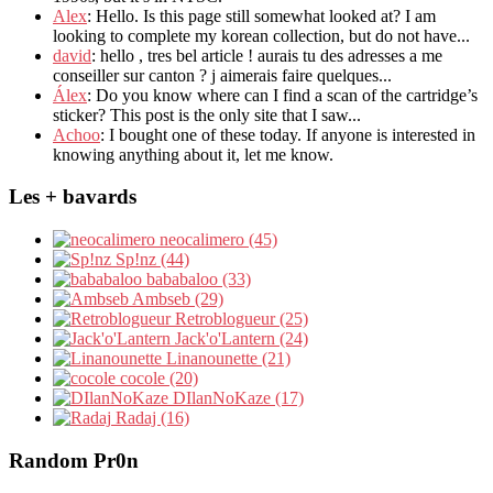
Alex
: Hello. Is this page still somewhat looked at? I am
looking to complete my korean collection, but do not have...
david
: hello , tres bel article ! aurais tu des adresses a me
conseiller sur canton ? j aimerais faire quelques...
Álex
: Do you know where can I find a scan of the cartridge’s
sticker? This post is the only site that I saw...
Achoo
: I bought one of these today. If anyone is interested in
knowing anything about it, let me know.
Les + bavards
neocalimero (45)
Sp!nz (44)
bababaloo (33)
Ambseb (29)
Retroblogueur (25)
Jack'o'Lantern (24)
Linanounette (21)
cocole (20)
DIlanNoKaze (17)
Radaj (16)
Random Pr0n