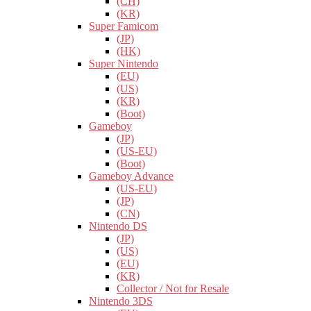
(CH)
(KR)
Super Famicom
(JP)
(HK)
Super Nintendo
(EU)
(US)
(KR)
(Boot)
Gameboy
(JP)
(US-EU)
(Boot)
Gameboy Advance
(US-EU)
(JP)
(CN)
Nintendo DS
(JP)
(US)
(EU)
(KR)
Collector / Not for Resale
Nintendo 3DS