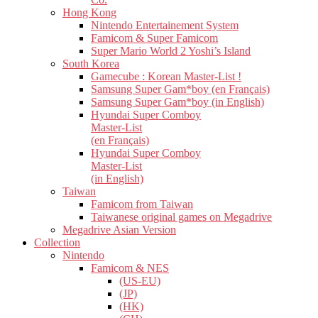
Hong Kong
Nintendo Entertainement System
Famicom & Super Famicom
Super Mario World 2 Yoshi’s Island
South Korea
Gamecube : Korean Master-List !
Samsung Super Gam*boy (en Français)
Samsung Super Gam*boy (in English)
Hyundai Super Comboy
Master-List
(en Français)
Hyundai Super Comboy
Master-List
(in English)
Taiwan
Famicom from Taiwan
Taiwanese original games on Megadrive
Megadrive Asian Version
Collection
Nintendo
Famicom & NES
(US-EU)
(JP)
(HK)