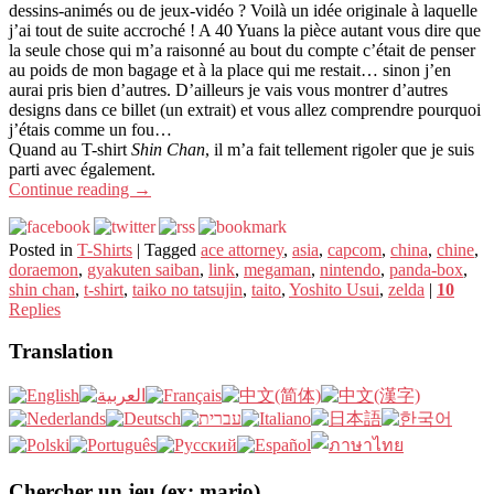
dessins-animés ou de jeux-vidéo ? Voilà un idée originale à laquelle
j’ai tout de suite accroché ! A 40 Yuans la pièce autant vous dire que
la seule chose qui m’a raisonné au bout du compte c’était de penser
au poids de mon bagage et à la place qui me restait… sinon j’en
aurai pris bien d’autres. D’ailleurs je vais vous montrer d’autres
designs dans ce billet (un extrait) et vous allez comprendre pourquoi
j’étais comme un fou…
Quand au T-shirt
Shin Chan
, il m’a fait tellement rigoler que je suis
parti avec également.
Continue reading
→
Posted in
T-Shirts
|
Tagged
ace attorney
,
asia
,
capcom
,
china
,
chine
,
doraemon
,
gyakuten saiban
,
link
,
megaman
,
nintendo
,
panda-box
,
shin chan
,
t-shirt
,
taiko no tatsujin
,
taito
,
Yoshito Usui
,
zelda
|
10
Replies
Translation
Chercher un jeu (ex: mario)