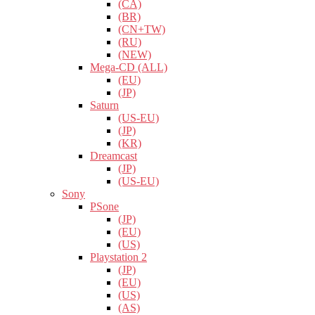
(CA)
(BR)
(CN+TW)
(RU)
(NEW)
Mega-CD (ALL)
(EU)
(JP)
Saturn
(US-EU)
(JP)
(KR)
Dreamcast
(JP)
(US-EU)
Sony
PSone
(JP)
(EU)
(US)
Playstation 2
(JP)
(EU)
(US)
(AS)