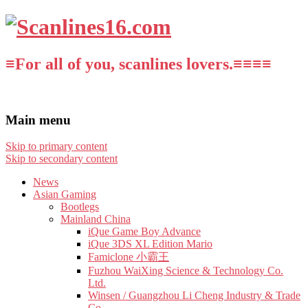
≡For all of you, scanlines lovers.≡≡≡≡
Main menu
Skip to primary content
Skip to secondary content
News
Asian Gaming
Bootlegs
Mainland China
iQue Game Boy Advance
iQue 3DS XL Edition Mario
Famiclone 小霸王
Fuzhou WaiXing Science & Technology Co.
Ltd.
Winsen / Guangzhou Li Cheng Industry & Trade
Co.