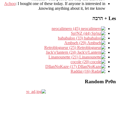
Achoo
: I bought one of these today. If anyone is interested in
knowing anything about it, let me know.
Les + הרבה
neocalimero (45)
Sp!NZ (44)
bababaloo (33)
Ambseb (29)
Retroblogueur (25)
Jack'o'lantern (24)
Linanounette (21)
cocole (20)
DIlanNoKaze (17)
Raddai (16)
Random Pr0n