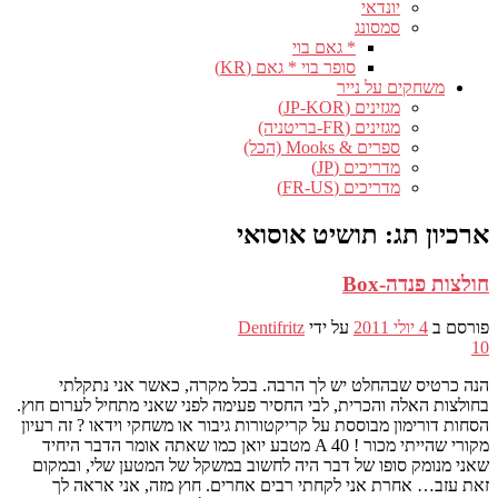
יונדאי
סמסונג
* גאם בוי
סופר בוי * גאם (KR)
משחקים על נייר
מגזינים (JP-KOR)
מגזינים (FR-בריטניה)
ספרים & Mooks (הכל)
מדריכים (JP)
מדריכים (FR-US)
ארכיון תג:
תושיט אוסואי
חולצות פנדה-Box
פורסם ב
4 יולי 2011
על ידי
Dentifritz
10
הנה כרטיס שבהחלט יש לך הרבה. בכל מקרה, כאשר אני נתקלתי
בחולצות האלה והכרית, לבי החסיר פעימה לפני שאני מתחיל לערום חוץ.
הסחות דורימון מבוססת על קריקטורות גיבור או משחקי וידאו ? זה רעיון
מקורי שהייתי מכור !
A
40 מטבע יואן כמו שאתה אומר הדבר היחיד
שאני מנומק סופו של דבר היה לחשוב במשקל של המטען שלי, ובמקום
זאת עזב… אחרת אני לקחתי רבים אחרים. חוץ מזה, אני אראה לך