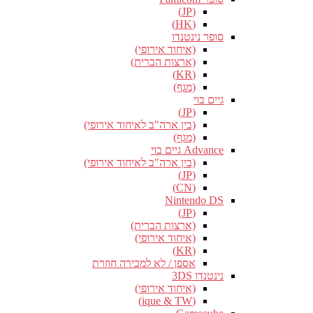
(JP)
(HK)
סופר נינטנדו
(איחוד אירופי)
(ארצות הברית)
(KR)
(מגף)
גיים בוי
(JP)
(בין ארה"ב לאיחוד אירופי)
(מגף)
Advance גיים בוי
(בין ארה"ב לאיחוד אירופי)
(JP)
(CN)
Nintendo DS
(JP)
(ארצות הברית)
(איחוד אירופי)
(KR)
אספן / לא למכירה חוזרת
נינטנדו 3DS
(איחוד אירופי)
(ique & TW)