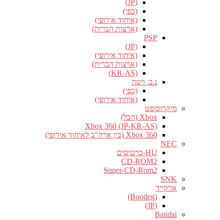
(JP)
(כפי)
(איחוד אירופי)
(ארצות הברית)
PSP
(JP)
(איחוד אירופי)
(ארצות הברית)
(KR-AS)
נ.ב. ויטה
(כפי)
(איחוד אירופי)
מיקרוסופט
Xbox (הכל)
Xbox 360 (JP-KR-AS)
Xbox 360 (בין ארה"ב לאיחוד אירופי)
NEC
HU-כרטיסים
CD-ROM2
Super-CD-Rom2
SNK
ארקייד
(Bootleg)
(JP)
Bandai