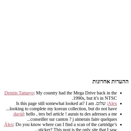
ההערות אחרונות
Dennis Tamayo
:
My country had the Mega Drive back in the
.
1990s
,
but it’s in NTSC
Alex
: שלום.
I am
?
Is this page still somewhat looked at
.
looking to complete my korean collection
,
but do not have..
david
:
hello
,
tres bel article
!
aurais tu des adresses a me
.
conseiller sur canton
?
j aimerais faire quelques..
Álex
: Do you know where can I find a scan of the cartridge’s
sticker? This post is the only site that I saw...