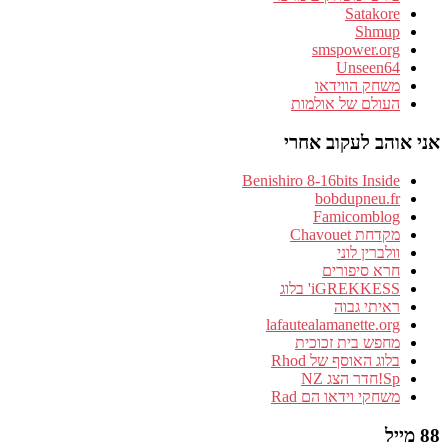
Satakore
Shmup
smspower.org
Unseen64
משחק הווידאו
העולם של אולמות
אני אוהב לעקוב אחרי
Benishiro 8-16bits Inside
bobdupneu.fr
Famicomblog
מקדחת Chavouet
וולברין לוני
חרא סיפורים
iGREKKESS' בלוג
ראיתי גבוה
lafautealamanette.org
מחפש בית זכוכית
בלוג האוסף של Rhod
Sp!חדר הצג NZ
משחקי וידאו הם Rad
88 מייל