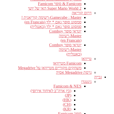
Famicom & סופר Famicom
Super Mario World 2 האי של יושי
דרום קוריאה
Gamecube : Master-רשימה קוריאנית !
סמסונג סופר גאם * ילד (en Français)
סמסונג סופר גאם * ילד (באנגלית)
יונדאי סופר Comboy
Master-רשימה
(en Français)
יונדאי סופר Comboy
Master-רשימה
(באנגלית)
טייוואן
Famicom מטייוואן
משחקים מקוריים מטייוואן על Megadrive
גרסת Megadrive אסיה
גבייה
נינטנדו
Famicom & NES
(בין ארה"ב לאיחוד אירופי)
(JP)
(HK)
(CH)
(KR)
סופר Famicom