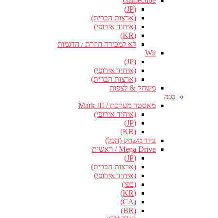
Gamecube
(JP)
(ארצות הברית)
(איחוד אירופי)
(KR)
לא למכירה חוזרת / הדגמות
Wii
(JP)
(איחוד אירופי)
(ארצות הברית)
משחק & לצפות
סגה
מאסטר מערכת / Mark III
(איחוד אירופי)
(JP)
(KR)
ציוד משחק (הכל)
Mega Drive / ראשית
(JP)
(ארצות הברית)
(איחוד אירופי)
(כפי)
(KR)
(CA)
(BR)