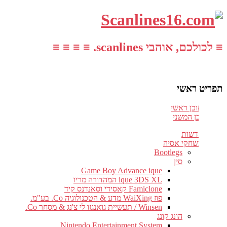
≡ לכולכם, אוהבי scanlines. ≡ ≡ ≡ ≡
תפריט ראשי
עבור לתוכן ראשי
דלג לתוכן המשני
חדשות
משחקי אסיה
Bootlegs
סין
Game Boy Advance ique
ique 3DS XL המהדורה מריו
Famiclone קאסידי וסאנדנס קיד
פוז WaiXing מדע & הטכנולוגיה Co. בע"מ.
Winsen / תעשיית גואנגזו לי צ'נג & מסחר Co.
הונג קונג
Nintendo Entertainment System