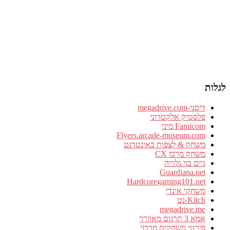
לגלות
דיסני-megadrive.com
פלסטיק אלקטרוני
Famicom מיני
Flyers.arcade-museum.com
משחק & לצפות באינטרנט
משחק מרכז CX
גיים בוי גלריה
Guardiana.net
Hardcoregaming101.net
משחקי אינדי
Kitch-נט
megadrive.me
אמא 3 תרגום מאוורר
פירטי משחקים מרכזי