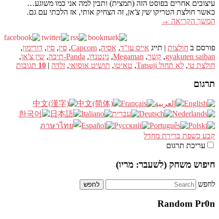
עיצובים אחרים בפוסט הזה (תמצית) ותבין למה אני כמו משוגע…
כאשר חולצת הטריקו
שין צ'אן
, זה הצחיק אותי, אז הלכתי עם גם.
המשך הקריאה
→
פורסם ב
חולצות
|
תייג
אייס עו"ד
,
אסיה
,
Capcom
,
סין
,
סין
,
דורימון
,
gyakuten saiban
,
קשר
,
Megaman
,
נינטנדו
,
Panda-תיבה
,
שין צ'אן
,
חולצת טי
,
לא תחול Tatsuji
,
טאיטו
,
תושיט אוסואי
,
זלדה
|
10
תגובות
תרגום
קבע כשפת ברירת מחדל
עריכת תרגום
חיפוש משחק (לשעבר: מריו)
לחפש
Random Pr0n