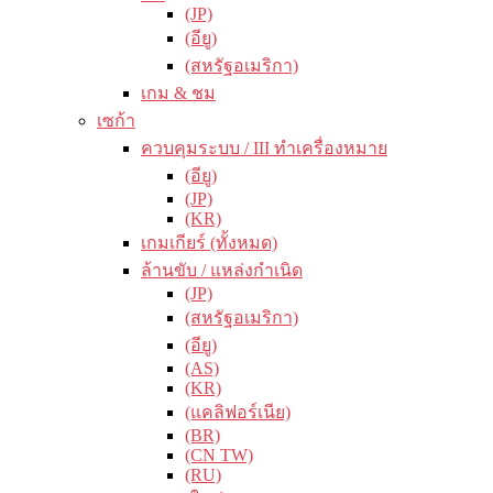
(JP)
(อียู)
(สหรัฐอเมริกา)
เกม & ชม
เซก้า
ควบคุมระบบ / III ทำเครื่องหมาย
(อียู)
(JP)
(KR)
เกมเกียร์ (ทั้งหมด)
ล้านขับ / แหล่งกำเนิด
(JP)
(สหรัฐอเมริกา)
(อียู)
(AS)
(KR)
(แคลิฟอร์เนีย)
(BR)
(CN TW)
(RU)