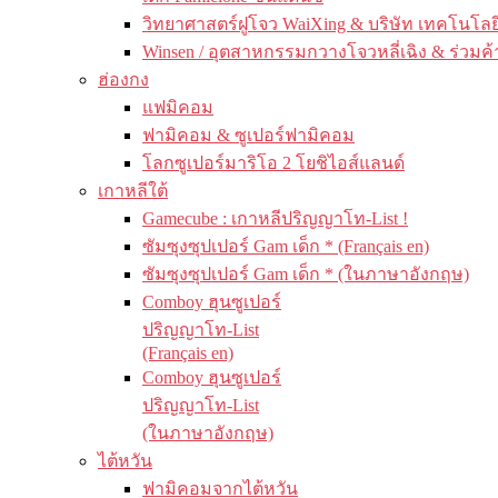
วิทยาศาสตร์ฝูโจว WaiXing & บริษัท เทคโนโลยี
Winsen / อุตสาหกรรมกวางโจวหลี่เฉิง & ร่วมค้
ฮ่องกง
แฟมิคอม
ฟามิคอม & ซูเปอร์ฟามิคอม
โลกซูเปอร์มาริโอ 2 โยชิไอส์แลนด์
เกาหลีใต้
Gamecube : เกาหลีปริญญาโท-List !
ซัมซุงซุปเปอร์ Gam เด็ก * (Français en)
ซัมซุงซุปเปอร์ Gam เด็ก * (ในภาษาอังกฤษ)
Comboy ฮุนซูเปอร์
ปริญญาโท-List
(Français en)
Comboy ฮุนซูเปอร์
ปริญญาโท-List
(ในภาษาอังกฤษ)
ไต้หวัน
ฟามิคอมจากไต้หวัน