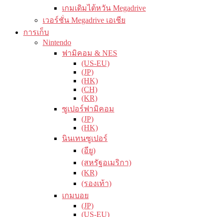
เกมเดิมไต้หวัน Megadrive
เวอร์ชั่น Megadrive เอเชีย
การเก็บ
Nintendo
ฟามิคอม & NES
(US-EU)
(JP)
(HK)
(CH)
(KR)
ซูเปอร์ฟามิคอม
(JP)
(HK)
นินเทนซูเปอร์
(อียู)
(สหรัฐอเมริกา)
(KR)
(รองเท้า)
เกมบอย
(JP)
(US-EU)