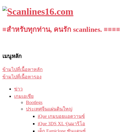
≡สำหรับทุกท่าน, คนรัก scanlines. ≡≡≡≡
เมนูหลัก
ข้ามไปที่เนื้อหาหลัก
ข้ามไปที่เนื้อหารอง
ข่าว
เกมเอเชีย
Bootlegs
ประเทศจีนแผ่นดินใหญ่
iQue เกมบอยแอดวานซ์
iQue 3DS XL รุ่นมาริโอ
เด็ก Famiclone ซันแดนซ์