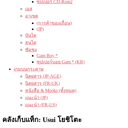
ซุปเปอร์ CD-Rom2
เอส
อาเขต
(การค้าของเถื่อน)
(JP)
บันได
ฮุนได
ซัมซุง
Gam Boy *
ซุปเปอร์บอย Gam * (KR)
เกมบนกระดาษ
นิตยสาร (JP-AGE)
นิตยสาร (FR-UK)
หนังสือ & Mooks (ทั้งหมด)
แนะนำ (JP)
แนะนำ (FR-US)
คลังเก็บแท็ก:
Usui โยชิโตะ