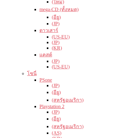
(ใหม่)
mega-CD (ทั้งหมด)
(อียู)
(JP)
ดาวเสาร์
(US-EU)
(JP)
(KR)
แคสต์
(JP)
(US-EU)
โซนี่
PSone
(JP)
(อียู)
(สหรัฐอเมริกา)
Playstation 2
(JP)
(อียู)
(สหรัฐอเมริกา)
(AS)