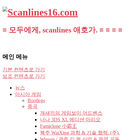
≡ 모두에게, scanlines 애호가. ≡ ≡ ≡ ≡
메인 메뉴
기본 컨텐츠로 가기
보조 컨텐츠로 가기
뉴스
아시아 게임
Bootlegs
중국
개새끼의 게임보이 어드벤스
너나 3DS XL 에디션 마리오
Famiclone 小霸王
복주 WaiXing 과학 & 기술 협력. (주).
Winsen / 광주 리 쳉 산업 & 무역 공동.