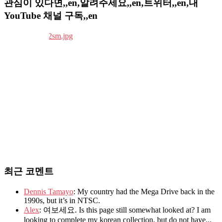
관심이 있다면,,en,알려주세요,,en,트위터,,en,내
YouTube 채널 구독,,en
최근 코멘트
Dennis Tamayo
: My country had the Mega Drive back in the
1990s, but it’s in NTSC.
Alex
: 여보세요. Is this page still somewhat looked at? I am
looking to complete my korean collection, but do not have...