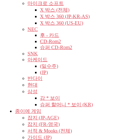
마이크로 소프트
X 박스 (전체)
X 박스 360 (JP-KR-AS)
X 박스 360 (US-EU)
NEC
후 - 카드
CD-Rom2
슈퍼 CD-Rom2
SNK
아케이드
(밀수주)
(JP)
반다이
현대
삼성
감 * 보이
슈퍼 할머니 * 보이 (KR)
종이에 게임
잡지 (JP-AGE)
잡지 (FR-영국)
서적 & Mooks (전체)
가이드 (JP)