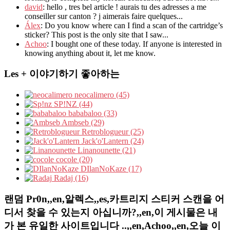
david
: hello , tres bel article ! aurais tu des adresses a me
conseiller sur canton ? j aimerais faire quelques...
Álex
: Do you know where can I find a scan of the cartridge’s
sticker? This post is the only site that I saw...
Achoo
: I bought one of these today. If anyone is interested in
knowing anything about it, let me know.
Les + 이야기하기 좋아하는
neocalimero (45)
SP!NZ (44)
bababaloo (33)
Ambseb (29)
Retroblogueur (25)
Jack'o'Lantern (24)
Linanounette (21)
cocole (20)
DIlanNoKaze (17)
Radaj (16)
랜덤 Pr0n,,en,알렉스,,es,카트리지 스티커 스캔을 어
디서 찾을 수 있는지 아십니까?,,en,이 게시물은 내
가 본 유일한 사이트입니다 ..,,en,Achoo,,en,오늘 이