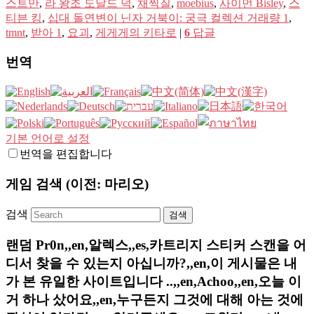
스트만
,
라 왕조 도날드 덕
,
채찍질
,
moebius
,
사이먼 Bisley
,
스
티븐 킹
,
십대 돌연변이 닌자 거북이: 궁극 컬렉션 거래량 1
,
tmnt
,
받아 1
,
요괴
,
게게게의 키타로
|
6
답글
번역
기본 언어로 설정
번역을 편집합니다
게임 검색 (이전: 마리오)
검색
랜덤 Pr0n,,en,알렉스,,es,카트리지 스티커 스캔을 어
디서 찾을 수 있는지 아십니까?,,en,이 게시물은 내
가 본 유일한 사이트입니다 ..,,en,Achoo,,en,오늘 이
거 하나 샀어요,,en,누구든지 그것에 대해 아는 것에