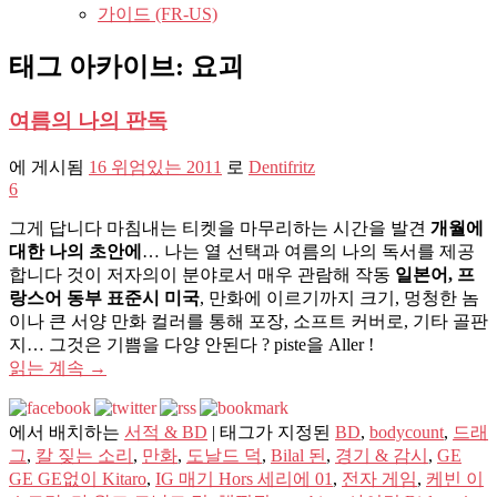
가이드 (FR-US)
태그 아카이브:
요괴
여름의 나의 판독
에 게시됨
16 위엄있는 2011
로
Dentifritz
6
그게 답니다 마침내는 티켓을 마무리하는 시간을 발견
개월에
대한 나의 초안에
… 나는 열 선택과 여름의 나의 독서를 제공
합니다 것이 저자의이 분야로서 매우 관람해 작동
일본어, 프
랑스어 동부 표준시 미국
, 만화에 이르기까지 크기, 멍청한 놈
이나 큰 서양 만화 컬러를 통해 포장, 소프트 커버로, 기타 골판
지… 그것은 기쁨을 다양 안된다 ? piste을 Aller !
읽는 계속
→
에서 배치하는
서적 & BD
|
태그가 지정된
BD
,
bodycount
,
드래
그
,
칼 짖는 소리
,
만화
,
도날드 덕
,
Bilal 된
,
경기 & 감시
,
GE
GE GE없이 Kitaro
,
IG 매기 Hors 세리에 01
,
전자 게임
,
케빈 이