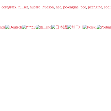
,
coregrafx
,
fullset
,
hucard
,
hudson
,
nec
,
pc-engine
,
pce
,
pcengine
,
sod