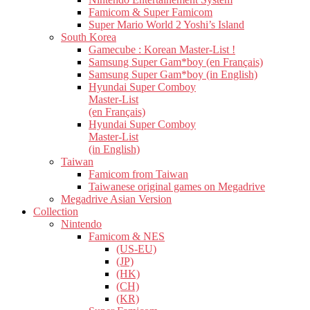
Famicom & Super Famicom
Super Mario World 2 Yoshi’s Island
South Korea
Gamecube : Korean Master-List !
Samsung Super Gam*boy (en Français)
Samsung Super Gam*boy (in English)
Hyundai Super Comboy
Master-List
(en Français)
Hyundai Super Comboy
Master-List
(in English)
Taiwan
Famicom from Taiwan
Taiwanese original games on Megadrive
Megadrive Asian Version
Collection
Nintendo
Famicom & NES
(US-EU)
(JP)
(HK)
(CH)
(KR)