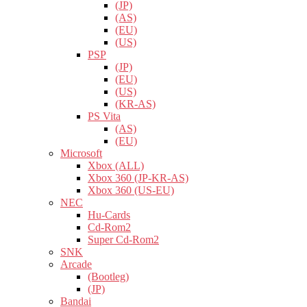
(JP)
(AS)
(EU)
(US)
PSP
(JP)
(EU)
(US)
(KR-AS)
PS Vita
(AS)
(EU)
Microsoft
Xbox (ALL)
Xbox 360 (JP-KR-AS)
Xbox 360 (US-EU)
NEC
Hu-Cards
Cd-Rom2
Super Cd-Rom2
SNK
Arcade
(Bootleg)
(JP)
Bandai