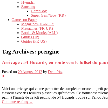
Hyundai
Samsung
Gam*Boy
Super Gam*Boy (KR)
Games on Paper
Magazines (JP-KOR)
Magazines (FR-UK)
Books & Mooks (ALL)
Guides (JP)
Guides (FR-US)
Tag Archives:
pcengine
Arrivage : 54 Hucards, en route vers le fullset du pauv
Posted on
29 August 2012
by
Dentifritz
9
Voici un arrivage qui va me permettre de compléter encore un petit peu
classeur avec des feuillets plastiques spécifiques. Ce format est telle
pain, à l’image de ce joli petit lot de 54 Hucards trouvé sur Yahoo Jap
Continue reading
→