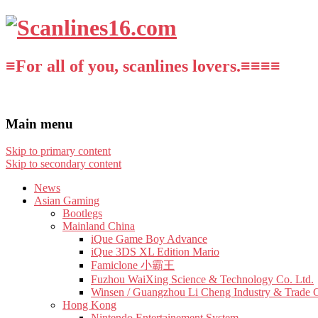
≡For all of you, scanlines lovers.≡≡≡≡
Main menu
Skip to primary content
Skip to secondary content
News
Asian Gaming
Bootlegs
Mainland China
iQue Game Boy Advance
iQue 3DS XL Edition Mario
Famiclone 小霸王
Fuzhou WaiXing Science & Technology Co. Ltd.
Winsen / Guangzhou Li Cheng Industry & Trade 
Hong Kong
Nintendo Entertainement System