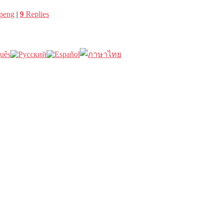
ipeng
|
9
Replies