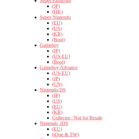
Super Famicom
(JP)
(HK)
Super Nintendo
(EU)
(US)
(KR)
(Boot)
Gameboy
(JP)
(US-EU)
(Boot)
Gameboy Advance
(US-EU)
(JP)
(CN)
Nintendo DS
(JP)
(US)
(EU)
(KR)
Collector / Not for Resale
Nintendo 3DS
(EU)
(iQue & TW)