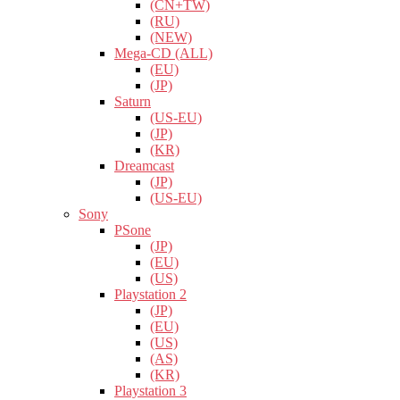
(CN+TW)
(RU)
(NEW)
Mega-CD (ALL)
(EU)
(JP)
Saturn
(US-EU)
(JP)
(KR)
Dreamcast
(JP)
(US-EU)
Sony
PSone
(JP)
(EU)
(US)
Playstation 2
(JP)
(EU)
(US)
(AS)
(KR)
Playstation 3