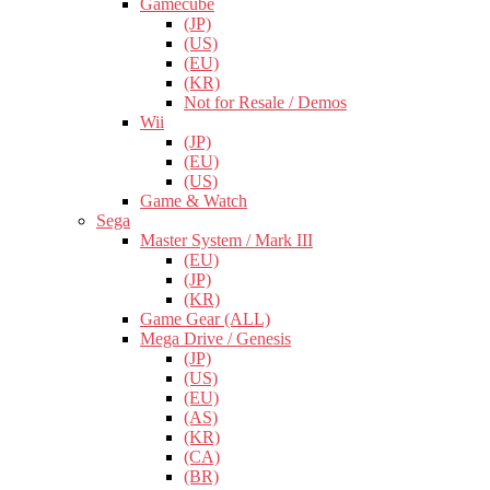
Gamecube
(JP)
(US)
(EU)
(KR)
Not for Resale / Demos
Wii
(JP)
(EU)
(US)
Game & Watch
Sega
Master System / Mark III
(EU)
(JP)
(KR)
Game Gear (ALL)
Mega Drive / Genesis
(JP)
(US)
(EU)
(AS)
(KR)
(CA)
(BR)