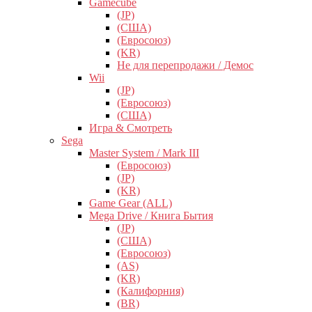
Gamecube
(JP)
(США)
(Евросоюз)
(KR)
Не для перепродажи / Демос
Wii
(JP)
(Евросоюз)
(США)
Игра & Смотреть
Sega
Master System / Mark III
(Евросоюз)
(JP)
(KR)
Game Gear (ALL)
Mega Drive / Книга Бытия
(JP)
(США)
(Евросоюз)
(AS)
(KR)
(Калифорния)
(BR)