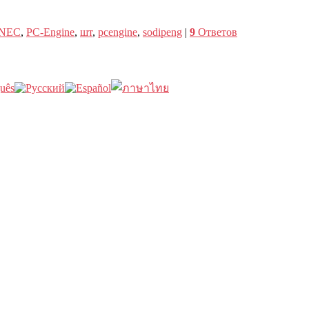
NEC
,
PC-Engine
,
шт
,
pcengine
,
sodipeng
|
9
Ответов