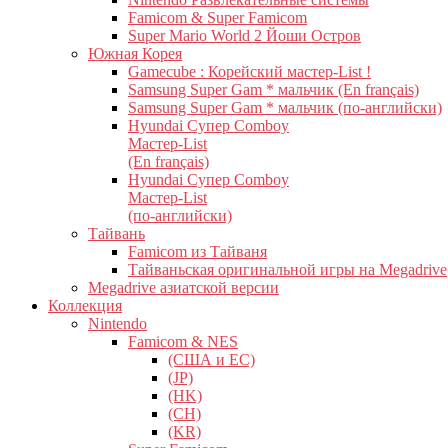
Famicom & Super Famicom
Super Mario World 2 Йоши Остров
Южная Корея
Gamecube : Корейский мастер-List !
Samsung Super Gam * мальчик (En français)
Samsung Super Gam * мальчик (по-английски)
Hyundai Супер Comboy
Мастер-List
(En français)
Hyundai Супер Comboy
Мастер-List
(по-английски)
Тайвань
Famicom из Тайваня
Тайваньская оригинальной игры на Megadrive
Megadrive азиатской версии
Коллекция
Nintendo
Famicom & NES
(США и ЕС)
(JP)
(HK)
(CH)
(KR)