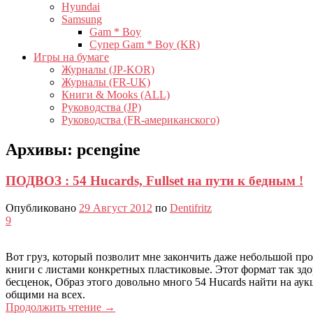
Hyundai
Samsung
Gam * Boy
Супер Gam * Boy (KR)
Игры на бумаге
Журналы (JP-KOR)
Журналы (FR-UK)
Книги & Mooks (ALL)
Руководства (JP)
Руководства (FR-американского)
Архивы:
pcengine
ПОДВОЗ : 54 Hucards, Fullset на пути к бедным !
Опубликовано
29 Август 2012
по
Dentifritz
9
Вот груз, который позволит мне закончить даже небольшой прое
книги с листами конкретных пластиковые. Этот формат так здо
бесценок, Образ этого довольно много 54 Hucards найти на аук
общими на всех.
Продолжить чтение
→