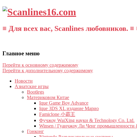
≡ Для всех вас, Scanlines любовников. ≡ 
Главное меню
Перейти к основному содержимому
Перейти к дополнительному содержимому
Новости
Азиатские игры
Bootlegs
Материковом Китае
Ique Game Boy Advance
Ique 3DS XL издание Марио
Famiclone 小霸王
Фучжоу WaiXing науки & Technology Co. Ltd.
Winsen / Гуанчжоу Ли Ченг промышленности &
Гонконг
Nintendo Развлекательные системы