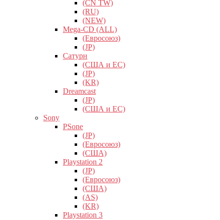
(CN TW)
(RU)
(NEW)
Mega-CD (ALL)
(Евросоюз)
(JP)
Сатурн
(США и ЕС)
(JP)
(KR)
Dreamcast
(JP)
(США и ЕС)
Sony
PSone
(JP)
(Евросоюз)
(США)
Playstation 2
(JP)
(Евросоюз)
(США)
(AS)
(KR)
Playstation 3