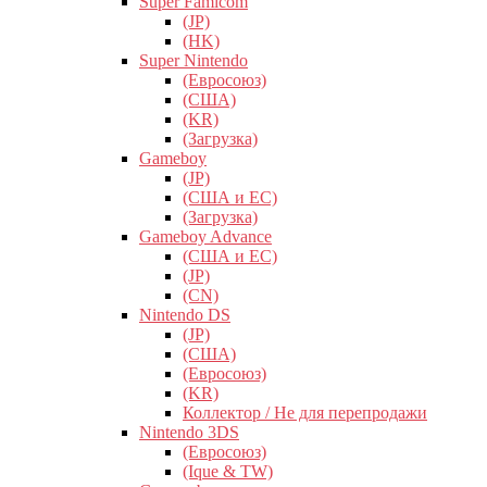
Super Famicom
(JP)
(HK)
Super Nintendo
(Евросоюз)
(США)
(KR)
(Загрузка)
Gameboy
(JP)
(США и ЕС)
(Загрузка)
Gameboy Advance
(США и ЕС)
(JP)
(CN)
Nintendo DS
(JP)
(США)
(Евросоюз)
(KR)
Коллектор / Не для перепродажи
Nintendo 3DS
(Евросоюз)
(Ique & TW)