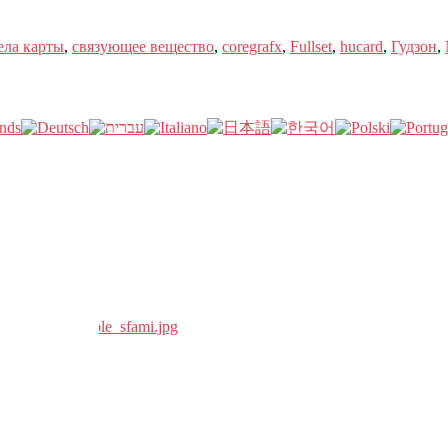
ела карты
,
связующее вещество
,
coregrafx
,
Fullset
,
hucard
,
Гудзон
,