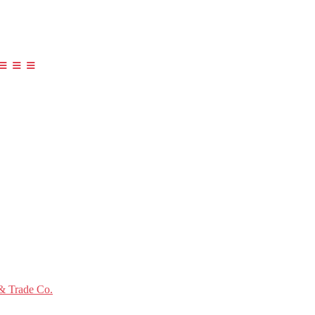
≡ ≡ ≡
 Trade Co.