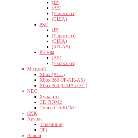
(JP)
(AS)
(Евросоюз)
(США)
PSP
(JP)
(Евросоюз)
(США)
(KR-AS)
PS Vita
(AS)
(Евросоюз)
Microsoft
Xbox (ALL)
Xbox 360 (JP-KR-AS)
Xbox 360 (США и ЕС)
NEC
Ху-карты
CD-ROM2
Супер CD-ROM 2
SNK
Аркада
(Голенище)
(JP)
Bandai