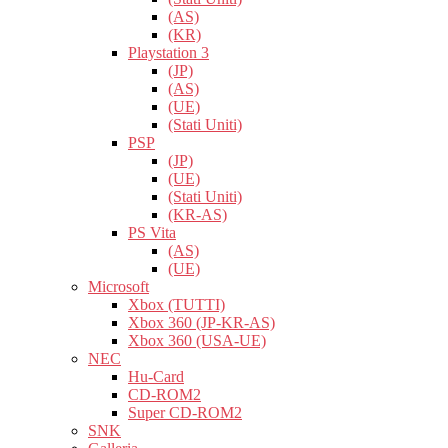
(AS)
(KR)
Playstation 3
(JP)
(AS)
(UE)
(Stati Uniti)
PSP
(JP)
(UE)
(Stati Uniti)
(KR-AS)
PS Vita
(AS)
(UE)
Microsoft
Xbox (TUTTI)
Xbox 360 (JP-KR-AS)
Xbox 360 (USA-UE)
NEC
Hu-Card
CD-ROM2
Super CD-ROM2
SNK