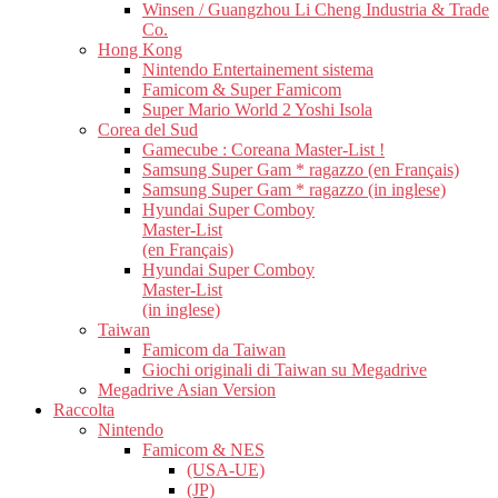
Winsen / Guangzhou Li Cheng Industria & Trade
Co.
Hong Kong
Nintendo Entertainement sistema
Famicom & Super Famicom
Super Mario World 2 Yoshi Isola
Corea del Sud
Gamecube : Coreana Master-List !
Samsung Super Gam * ragazzo (en Français)
Samsung Super Gam * ragazzo (in inglese)
Hyundai Super Comboy
Master-List
(en Français)
Hyundai Super Comboy
Master-List
(in inglese)
Taiwan
Famicom da Taiwan
Giochi originali di Taiwan su Megadrive
Megadrive Asian Version
Raccolta
Nintendo
Famicom & NES
(USA-UE)
(JP)