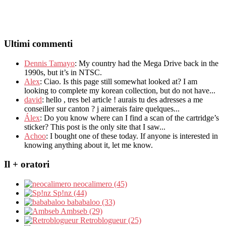
Ultimi commenti
Dennis Tamayo
:
My country had the Mega Drive back in the
1990s
,
but it’s in NTSC
.
Alex
: Ciao.
Is this page still somewhat looked at
?
I am
looking to complete my korean collection
,
but do not have..
.
david
:
hello
,
tres bel article
!
aurais tu des adresses a me
conseiller sur canton
?
j aimerais faire quelques..
.
Álex
: Do you know where can I find a scan of the cartridge’s
sticker? This post is the only site that I saw...
Achoo
: I bought one of these today. If anyone is interested in
knowing anything about it, let me know.
Il + oratori
neocalimero (45)
Sp!nz (44)
bababaloo (33)
Ambseb (29)
Retroblogueur (25)