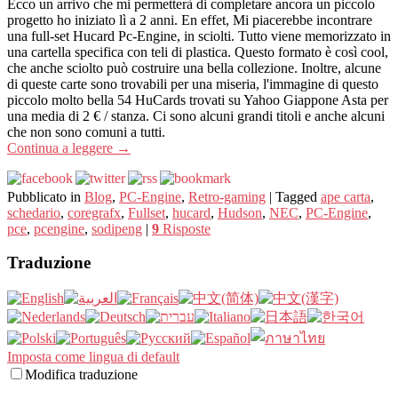
Ecco un arrivo che mi permetterà di completare ancora un piccolo
progetto ho iniziato lì a 2 anni. En effet, Mi piacerebbe incontrare
una full-set Hucard Pc-Engine, in sciolti. Tutto viene memorizzato in
una cartella specifica con teli di plastica. Questo formato è così cool,
che anche sciolto può costruire una bella collezione. Inoltre, alcune
di queste carte sono trovabili per una miseria, l'immagine di questo
piccolo molto bella 54 HuCards trovati su Yahoo Giappone Asta per
una media di 2 € / stanza. Ci sono alcuni grandi titoli e anche alcuni
che non sono comuni a tutti.
Continua a leggere
→
Pubblicato in
Blog
,
PC-Engine
,
Retro-gaming
|
Tagged
ape carta
,
schedario
,
coregrafx
,
Fullset
,
hucard
,
Hudson
,
NEC
,
PC-Engine
,
pce
,
pcengine
,
sodipeng
|
9
Risposte
Traduzione
Imposta come lingua di default
Modifica traduzione