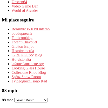
Unseen64
Video Game Den
World of Arcades
Mi piace seguire
Benishiro 8-16bit interno
bobdupneu.fr
Famicomblog
Forent Chavouet
Glutton Barjot
Histoire merda
iGREKKESS' Blog
Ho visto alta
lafautealamanette.org
Looking Glass House
Collezione Rhod Blog
Sp!nz Show Room
I videogiochi sono Rad
88 mph
88 mph