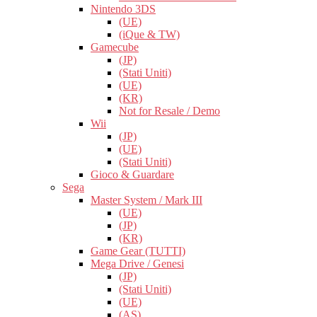
Nintendo 3DS
(UE)
(iQue & TW)
Gamecube
(JP)
(Stati Uniti)
(UE)
(KR)
Not for Resale / Demo
Wii
(JP)
(UE)
(Stati Uniti)
Gioco & Guardare
Sega
Master System / Mark III
(UE)
(JP)
(KR)
Game Gear (TUTTI)
Mega Drive / Genesi
(JP)
(Stati Uniti)
(UE)
(AS)