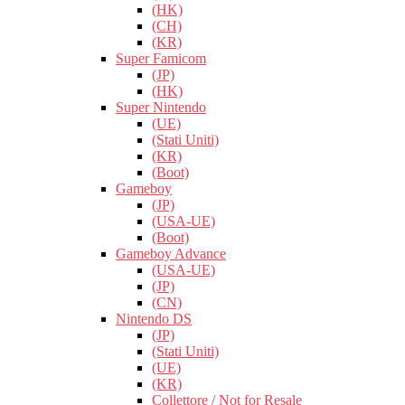
(HK)
(CH)
(KR)
Super Famicom
(JP)
(HK)
Super Nintendo
(UE)
(Stati Uniti)
(KR)
(Boot)
Gameboy
(JP)
(USA-UE)
(Boot)
Gameboy Advance
(USA-UE)
(JP)
(CN)
Nintendo DS
(JP)
(Stati Uniti)
(UE)
(KR)
Collettore / Not for Resale