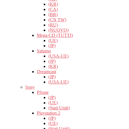
(KR)
(CA)
(BR)
(CN TW)
(RU)
(NUOVO)
Mega-CD (TUTTI)
(UE)
(JP)
Saturno
(USA-UE)
(JP)
(KR)
Dreamcast
(JP)
(USA-UE)
Sony
PSone
(JP)
(UE)
(Stati Uniti)
Playstation 2
(JP)
(UE)
(Stati Uniti)