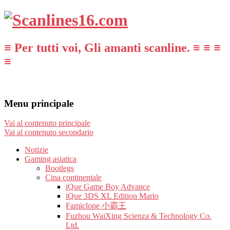
≡ Per tutti voi, Gli amanti scanline. ≡ ≡ ≡
≡
Menu principale
Vai al contenuto principale
Vai al contenuto secondario
Notizie
Gaming asiatica
Bootlegs
Cina continentale
iQue Game Boy Advance
iQue 3DS XL Edition Mario
Famiclone 小霸王
Fuzhou WaiXing Scienza & Technology Co.
Ltd.