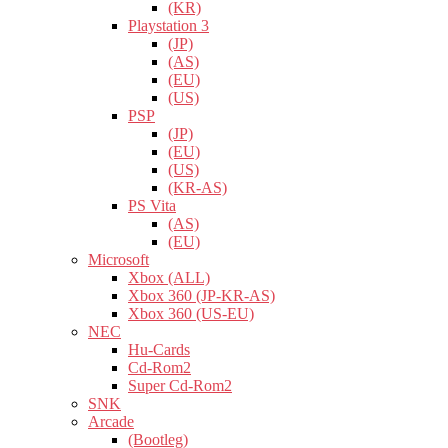
(KR)
Playstation 3
(JP)
(AS)
(EU)
(US)
PSP
(JP)
(EU)
(US)
(KR-AS)
PS Vita
(AS)
(EU)
Microsoft
Xbox (ALL)
Xbox 360 (JP-KR-AS)
Xbox 360 (US-EU)
NEC
Hu-Cards
Cd-Rom2
Super Cd-Rom2
SNK
Arcade
(Bootleg)