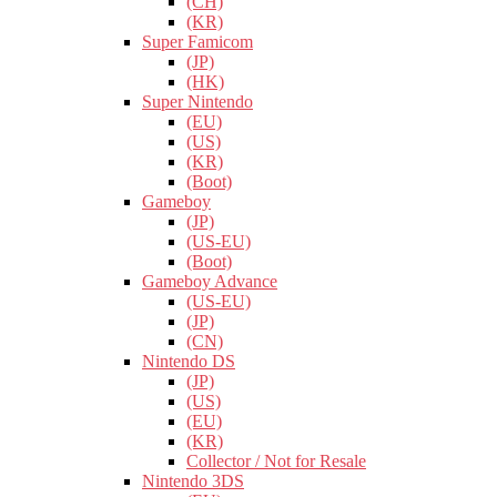
(CH)
(KR)
Super Famicom
(JP)
(HK)
Super Nintendo
(EU)
(US)
(KR)
(Boot)
Gameboy
(JP)
(US-EU)
(Boot)
Gameboy Advance
(US-EU)
(JP)
(CN)
Nintendo DS
(JP)
(US)
(EU)
(KR)
Collector / Not for Resale
Nintendo 3DS