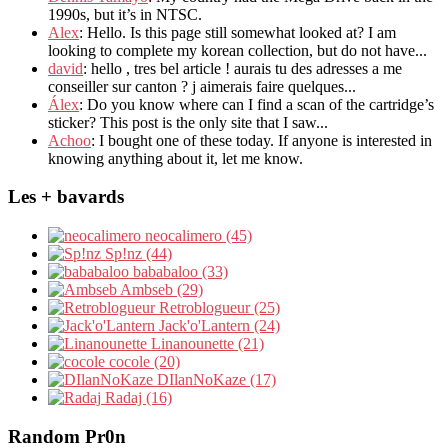
1990s, but it’s in NTSC.
Alex
: Hello. Is this page still somewhat looked at? I am
looking to complete my korean collection, but do not have...
david
: hello , tres bel article ! aurais tu des adresses a me
conseiller sur canton ? j aimerais faire quelques...
Álex
: Do you know where can I find a scan of the cartridge’s
sticker? This post is the only site that I saw...
Achoo
: I bought one of these today. If anyone is interested in
knowing anything about it, let me know.
Les + bavards
neocalimero (45)
Sp!nz (44)
bababaloo (33)
Ambseb (29)
Retroblogueur (25)
Jack'o'Lantern (24)
Linanounette (21)
cocole (20)
DIlanNoKaze (17)
Radaj (16)
Random Pr0n