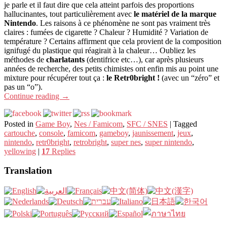
je parle et il faut dire que cela atteint parfois des proportions
hallucinantes, tout particulièrement avec
le matériel de la marque
Nintendo
. Les raisons à ce phénomène ne sont pas vraiment très
claires : fumées de cigarette ? Chaleur ? Humidité ? Variation de
température ? Certains affirment que cela provient de la composition
ignifugé du plastique qui réagirait à la chaleur… Oubliez les
méthodes de
charlatants
(dentifrice etc…), car après plusieurs
années de recherche, des petits chimistes ont enfin mis au point une
mixture pour récupérer tout ça :
le Retr0bright !
(avec un “zéro” et
pas un “o”).
Continue reading
→
Posted in
Game Boy
,
Nes / Famicom
,
SFC / SNES
|
Tagged
cartouche
,
console
,
famicom
,
gameboy
,
jaunissement
,
jeux
,
nintendo
,
retr0bright
,
retrobright
,
super nes
,
super nintendo
,
yellowing
|
17
Replies
Translation