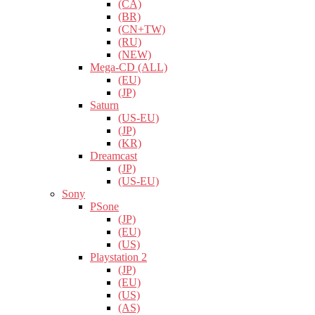
(CA)
(BR)
(CN+TW)
(RU)
(NEW)
Mega-CD (ALL)
(EU)
(JP)
Saturn
(US-EU)
(JP)
(KR)
Dreamcast
(JP)
(US-EU)
Sony
PSone
(JP)
(EU)
(US)
Playstation 2
(JP)
(EU)
(US)
(AS)