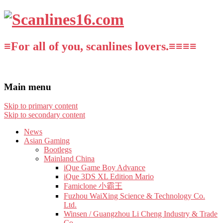
≡For all of you, scanlines lovers.≡≡≡≡
Main menu
Skip to primary content
Skip to secondary content
News
Asian Gaming
Bootlegs
Mainland China
iQue Game Boy Advance
iQue 3DS XL Edition Mario
Famiclone 小霸王
Fuzhou WaiXing Science & Technology Co.
Ltd.
Winsen / Guangzhou Li Cheng Industry & Trade
Co.