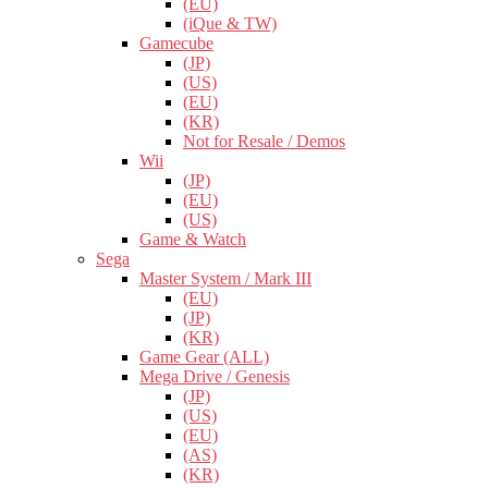
(EU)
(iQue & TW)
Gamecube
(JP)
(US)
(EU)
(KR)
Not for Resale / Demos
Wii
(JP)
(EU)
(US)
Game & Watch
Sega
Master System / Mark III
(EU)
(JP)
(KR)
Game Gear (ALL)
Mega Drive / Genesis
(JP)
(US)
(EU)
(AS)
(KR)