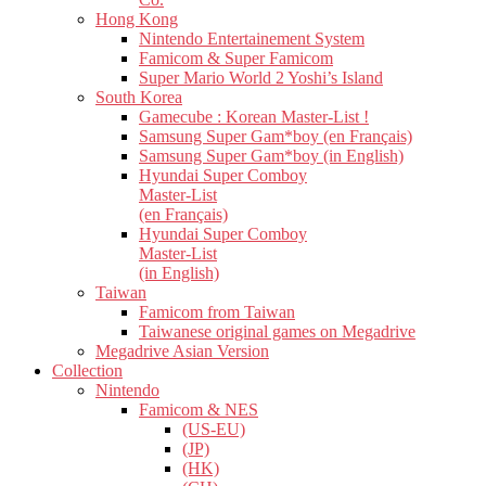
Hong Kong
Nintendo Entertainement System
Famicom & Super Famicom
Super Mario World 2 Yoshi’s Island
South Korea
Gamecube : Korean Master-List !
Samsung Super Gam*boy (en Français)
Samsung Super Gam*boy (in English)
Hyundai Super Comboy
Master-List
(en Français)
Hyundai Super Comboy
Master-List
(in English)
Taiwan
Famicom from Taiwan
Taiwanese original games on Megadrive
Megadrive Asian Version
Collection
Nintendo
Famicom & NES
(US-EU)
(JP)
(HK)