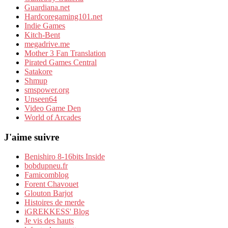
Guardiana.net
Hardcoregaming101.net
Indie Games
Kitch-Bent
megadrive.me
Mother 3 Fan Translation
Pirated Games Central
Satakore
Shmup
smspower.org
Unseen64
Video Game Den
World of Arcades
J'aime suivre
Benishiro 8-16bits Inside
bobdupneu.fr
Famicomblog
Forent Chavouet
Glouton Barjot
Histoires de merde
iGREKKESS' Blog
Je vis des hauts