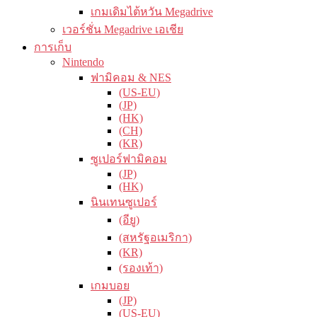
เกมเดิมไต้หวัน Megadrive
เวอร์ชั่น Megadrive เอเชีย
การเก็บ
Nintendo
ฟามิคอม & NES
(US-EU)
(JP)
(HK)
(CH)
(KR)
ซูเปอร์ฟามิคอม
(JP)
(HK)
นินเทนซูเปอร์
(อียู)
(สหรัฐอเมริกา)
(KR)
(รองเท้า)
เกมบอย
(JP)
(US-EU)