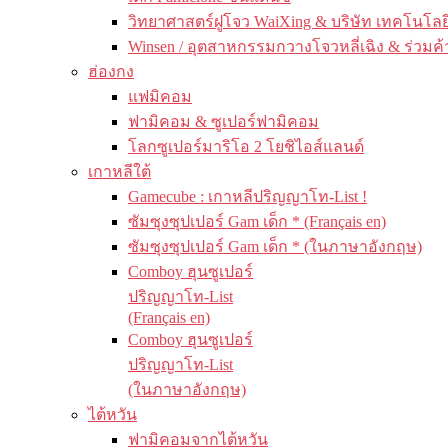
วิทยาศาสตร์ฝูโจว WaiXing & บริษัท เทคโนโลยี
Winsen / อุตสาหกรรมกวางโจวหลี่เฉิง & ร่วมค้
ฮ่องกง
แฟมิคอม
ฟามิคอม & ซูเปอร์ฟามิคอม
โลกซูเปอร์มาริโอ 2 โยชิไอส์แลนด์
เกาหลีใต้
Gamecube : เกาหลีปริญญาโท-List !
ซัมซุงซุปเปอร์ Gam เด็ก * (Français en)
ซัมซุงซุปเปอร์ Gam เด็ก * (ในภาษาอังกฤษ)
Comboy ฮุนซูเปอร์
ปริญญาโท-List
(Français en)
Comboy ฮุนซูเปอร์
ปริญญาโท-List
(ในภาษาอังกฤษ)
ไต้หวัน
ฟามิคอมจากไต้หวัน