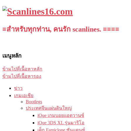
≡สำหรับทุกท่าน, คนรัก scanlines. ≡≡≡≡
เมนูหลัก
ข้ามไปที่เนื้อหาหลัก
ข้ามไปที่เนื้อหารอง
ข่าว
เกมเอเชีย
Bootlegs
ประเทศจีนแผ่นดินใหญ่
iQue เกมบอยแอดวานซ์
iQue 3DS XL รุ่นมาริโอ
เด็ก Famiclone ซันแดนซ์