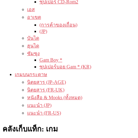
ซุปเปอร์ CD-Rom2
เอส
อาเขต
(การค้าของเถื่อน)
(JP)
บันได
ฮุนได
ซัมซุง
Gam Boy *
ซุปเปอร์บอย Gam * (KR)
เกมบนกระดาษ
นิตยสาร (JP-AGE)
นิตยสาร (FR-UK)
หนังสือ & Mooks (ทั้งหมด)
แนะนำ (JP)
แนะนำ (FR-US)
คลังเก็บแท็ก:
เกม