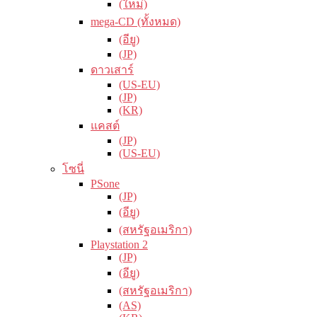
(ใหม่)
mega-CD (ทั้งหมด)
(อียู)
(JP)
ดาวเสาร์
(US-EU)
(JP)
(KR)
แคสต์
(JP)
(US-EU)
โซนี่
PSone
(JP)
(อียู)
(สหรัฐอเมริกา)
Playstation 2
(JP)
(อียู)
(สหรัฐอเมริกา)
(AS)