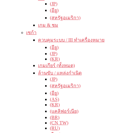
(JP)
(อียู)
(สหรัฐอเมริกา)
เกม & ชม
เซก้า
ควบคุมระบบ / III ทำเครื่องหมาย
(อียู)
(JP)
(KR)
เกมเกียร์ (ทั้งหมด)
ล้านขับ / แหล่งกำเนิด
(JP)
(สหรัฐอเมริกา)
(อียู)
(AS)
(KR)
(แคลิฟอร์เนีย)
(BR)
(CN TW)
(RU)