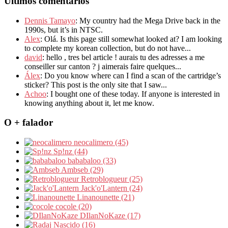
Últimos comentários
Dennis Tamayo
: My country had the Mega Drive back in the
1990s, but it’s in NTSC.
Alex
: Olá. Is this page still somewhat looked at? I am looking
to complete my korean collection, but do not have...
david
: hello , tres bel article ! aurais tu des adresses a me
conseiller sur canton ? j aimerais faire quelques...
Álex
: Do you know where can I find a scan of the cartridge’s
sticker? This post is the only site that I saw...
Achoo
: I bought one of these today. If anyone is interested in
knowing anything about it, let me know.
O + falador
neocalimero (45)
Sp!nz (44)
bababaloo (33)
Ambseb (29)
Retroblogueur (25)
Jack'o'Lantern (24)
Linanounette (21)
cocole (20)
DIlanNoKaze (17)
Nascido (16)