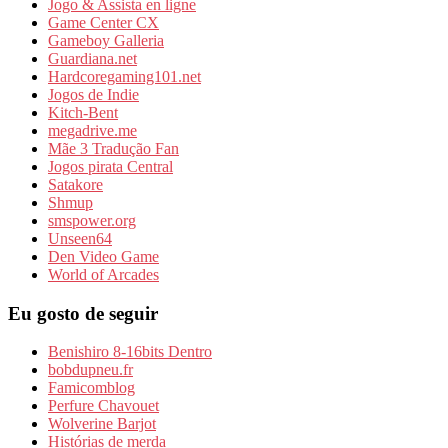
Jogo & Assista en ligne
Game Center CX
Gameboy Galleria
Guardiana.net
Hardcoregaming101.net
Jogos de Indie
Kitch-Bent
megadrive.me
Mãe 3 Tradução Fan
Jogos pirata Central
Satakore
Shmup
smspower.org
Unseen64
Den Video Game
World of Arcades
Eu gosto de seguir
Benishiro 8-16bits Dentro
bobdupneu.fr
Famicomblog
Perfure Chavouet
Wolverine Barjot
Histórias de merda