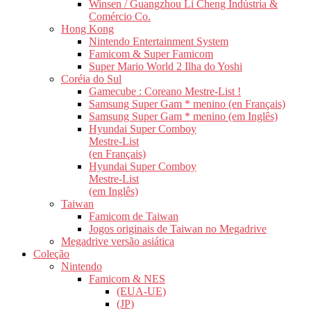
Winsen / Guangzhou Li Cheng Indústria &
Comércio Co.
Hong Kong
Nintendo Entertainment System
Famicom & Super Famicom
Super Mario World 2 Ilha do Yoshi
Coréia do Sul
Gamecube : Coreano Mestre-List !
Samsung Super Gam * menino (en Français)
Samsung Super Gam * menino (em Inglês)
Hyundai Super Comboy
Mestre-List
(en Français)
Hyundai Super Comboy
Mestre-List
(em Inglês)
Taiwan
Famicom de Taiwan
Jogos originais de Taiwan no Megadrive
Megadrive versão asiática
Coleção
Nintendo
Famicom & NES
(EUA-UE)
(JP)