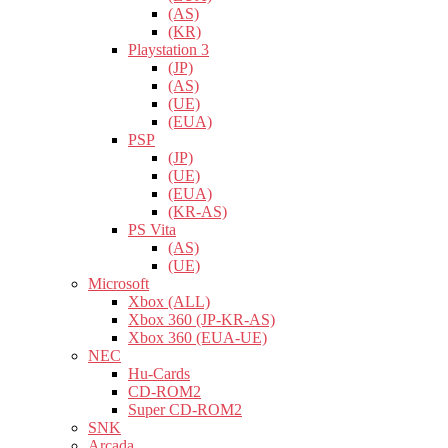
(AS)
(KR)
Playstation 3
(JP)
(AS)
(UE)
(EUA)
PSP
(JP)
(UE)
(EUA)
(KR-AS)
PS Vita
(AS)
(UE)
Microsoft
Xbox (ALL)
Xbox 360 (JP-KR-AS)
Xbox 360 (EUA-UE)
NEC
Hu-Cards
CD-ROM2
Super CD-ROM2
SNK
Arcada