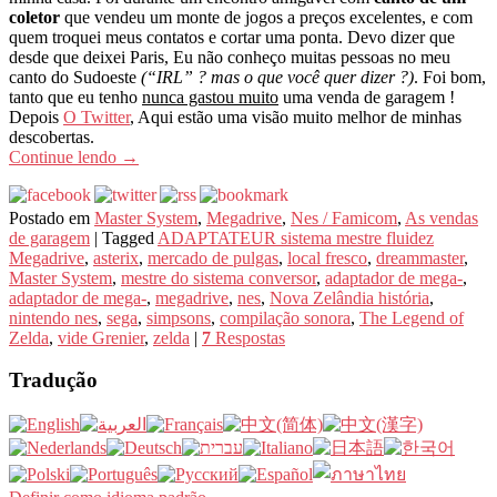
coletor
que vendeu um monte de jogos a preços excelentes, e com
quem troquei meus contatos e cortar uma ponta. Devo dizer que
desde que deixei Paris, Eu não conheço muitas pessoas no meu
canto do Sudoeste
(“IRL” ? mas o que você quer dizer ?)
. Foi bom,
tanto que eu tenho
nunca gastou muito
uma venda de garagem !
Depois
O Twitter
, Aqui estão uma visão muito melhor de minhas
descobertas.
Continue lendo
→
Postado em
Master System
,
Megadrive
,
Nes / Famicom
,
As vendas
de garagem
|
Tagged
ADAPTATEUR sistema mestre fluidez
Megadrive
,
asterix
,
mercado de pulgas
,
local fresco
,
dreammaster
,
Master System
,
mestre do sistema conversor
,
adaptador de mega-
,
adaptador de mega-
,
megadrive
,
nes
,
Nova Zelândia história
,
nintendo nes
,
sega
,
simpsons
,
compilação sonora
,
The Legend of
Zelda
,
vide Grenier
,
zelda
|
7
Respostas
Tradução