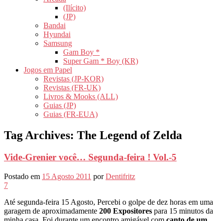
(Ilícito)
(JP)
Bandai
Hyundai
Samsung
Gam Boy *
Super Gam * Boy (KR)
Jogos em Papel
Revistas (JP-KOR)
Revistas (FR-UK)
Livros & Mooks (ALL)
Guias (JP)
Guias (FR-EUA)
Tag Archives:
The Legend of Zelda
Vide-Grenier você… Segunda-feira ! Vol.-5
Postado em
15 Agosto 2011
por
Dentifritz
7
Até segunda-feira 15 Agosto, Percebi o golpe de dez horas em uma
garagem de aproximadamente
200 Expositores
para 15 minutos da
minha casa. Foi durante um encontro amigável com
canto de um