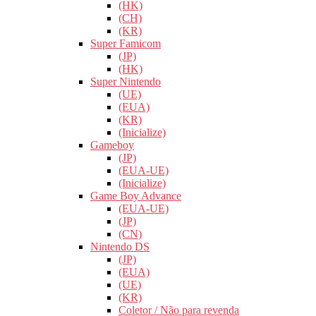
(HK)
(CH)
(KR)
Super Famicom
(JP)
(HK)
Super Nintendo
(UE)
(EUA)
(KR)
(Inicialize)
Gameboy
(JP)
(EUA-UE)
(Inicialize)
Game Boy Advance
(EUA-UE)
(JP)
(CN)
Nintendo DS
(JP)
(EUA)
(UE)
(KR)
Coletor / Não para revenda