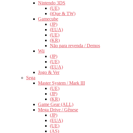
Nintendo 3DS
(UE)
(iQue & TW)
Gamecube
(JP)
(EUA)
(UE)
(KR)
Não para revenda / Demos
Wii
(JP)
(UE)
(EUA)
Jogo & Ver
Sega
Master System / Mark III
(UE)
(JP)
(KR)
Game Gear (ALL)
Mega Drive / Gênese
(JP)
(EUA)
(UE)
(AS)