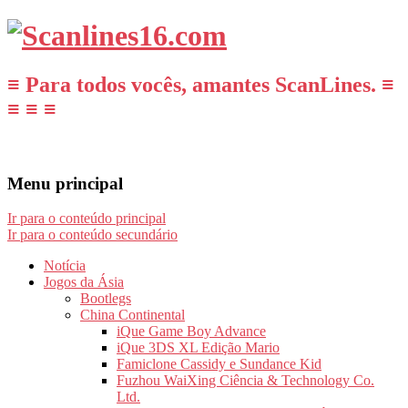
≡ Para todos vocês, amantes ScanLines. ≡
≡ ≡ ≡
Menu principal
Ir para o conteúdo principal
Ir para o conteúdo secundário
Notícia
Jogos da Ásia
Bootlegs
China Continental
iQue Game Boy Advance
iQue 3DS XL Edição Mario
Famiclone Cassidy e Sundance Kid
Fuzhou WaiXing Ciência & Technology Co.
Ltd.