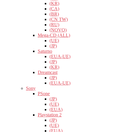
(KR)
(CA)
(BR)
(CN TW)
(RU)
(NOVO)
Mega-CD (ALL)
(UE)
(JP)
Saturno
(EUA-UE)
(JP)
(KR)
Dreamcast
(JP)
(EUA-UE)
Sony
PSone
(JP)
(UE)
(EUA)
Playstation 2
(JP)
(UE)
(EUA)