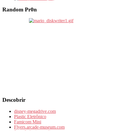
Random Pr0n
Descobrir
disney-megadrive.com
Plastic Eletrônico
Famicom Mini
Flyers.arcade-museum.com