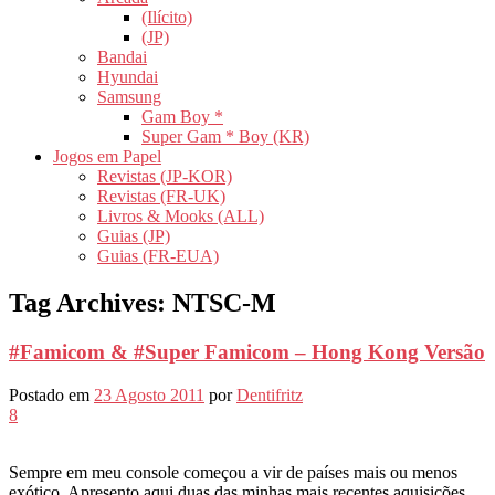
(Ilícito)
(JP)
Bandai
Hyundai
Samsung
Gam Boy *
Super Gam * Boy (KR)
Jogos em Papel
Revistas (JP-KOR)
Revistas (FR-UK)
Livros & Mooks (ALL)
Guias (JP)
Guias (FR-EUA)
Tag Archives:
NTSC-M
#Famicom & #Super Famicom – Hong Kong Versão
Postado em
23 Agosto 2011
por
Dentifritz
8
Sempre em meu console começou a vir de países mais ou menos
exótico, Apresento aqui duas das minhas mais recentes aquisições,