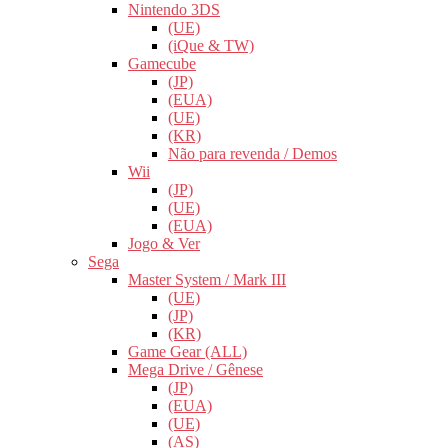
Nintendo 3DS
(UE)
(iQue & TW)
Gamecube
(JP)
(EUA)
(UE)
(KR)
Não para revenda / Demos
Wii
(JP)
(UE)
(EUA)
Jogo & Ver
Sega
Master System / Mark III
(UE)
(JP)
(KR)
Game Gear (ALL)
Mega Drive / Gênese
(JP)
(EUA)
(UE)
(AS)