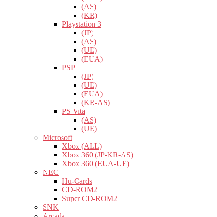
(AS)
(KR)
Playstation 3
(JP)
(AS)
(UE)
(EUA)
PSP
(JP)
(UE)
(EUA)
(KR-AS)
PS Vita
(AS)
(UE)
Microsoft
Xbox (ALL)
Xbox 360 (JP-KR-AS)
Xbox 360 (EUA-UE)
NEC
Hu-Cards
CD-ROM2
Super CD-ROM2
SNK
Arcada