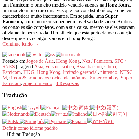
um
Famicom
o primeiro modelo vendido apenas na
Hong Kong
,
um modelo muito raro uma vez que poucos distribuídos, e que tem
características muito interessantes
. Em seguida, uma
Super
Famicom,
, com um recurso pequeno nível
saída de vídeo
. Ambos
os consoles são completos, com a sua caixa, mesmo se eles estavam
obviamente bem vivida. Um bilhete que está perto de meu coração
desde que eu vivi alguns anos em Hong Kong !
Continue lendo
→
Postado em
Jogos da Ásia
,
Hong Kong
,
Nes / Famicom
,
SFC /
SNES
|
Tagged
Ásia
,
versão asiática
,
Ásia
,
bacano
,
China
,
Famicom
,
HKG
,
Hong Kong
,
limitado gerencial
,
nintendo
,
NTSC-
M
,
simon & brinquedos sociedade anónima
,
Super comboy
,
Super
Famicom
,
super nintendo
|
8
Respostas
Tradução
Definir como idioma padrão
Editar Tradução