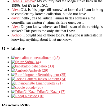
Dennis Tamayo
: My country had the Mega Drive back in the
1990s, but it’s in NTSC.
Alex
: Olá. Is this page still somewhat looked at? I am looking
to complete my korean collection, but do not have...
david
: hello , tres bel article ! aurais tu des adresses a me
conseiller sur canton ? j aimerais faire quelques...
Álex
: Do you know where can I find a scan of the cartridge’s
sticker? This post is the only site that I saw...
Achoo
: I bought one of these today. If anyone is interested in
knowing anything about it, let me know.
O + falador
neocalimero (45)
Sp!nz (44)
bababaloo (33)
Ambseb (29)
Retroblogueur (25)
Jack'o'Lantern (24)
Linanounette (21)
cocole (20)
DIlanNoKaze (17)
Nascido (16)
Random Pr0n