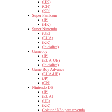
(HK)
(CH)
(KR)
Super Famicom
(JP)
(HK)
Super Nintendo
(UE)
(EUA)
(KR)
(Inicialize)
Gameboy
(JP)
(EUA-UE)
(Inicialize)
Game Boy Advance
(EUA-UE)
(JP)
(CN)
Nintendo DS
(JP)
(EUA)
(UE)
(KR)
Coletor / Não para revenda