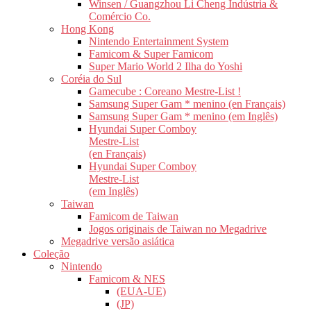
Winsen / Guangzhou Li Cheng Indústria &
Comércio Co.
Hong Kong
Nintendo Entertainment System
Famicom & Super Famicom
Super Mario World 2 Ilha do Yoshi
Coréia do Sul
Gamecube : Coreano Mestre-List !
Samsung Super Gam * menino (en Français)
Samsung Super Gam * menino (em Inglês)
Hyundai Super Comboy
Mestre-List
(en Français)
Hyundai Super Comboy
Mestre-List
(em Inglês)
Taiwan
Famicom de Taiwan
Jogos originais de Taiwan no Megadrive
Megadrive versão asiática
Coleção
Nintendo
Famicom & NES
(EUA-UE)
(JP)