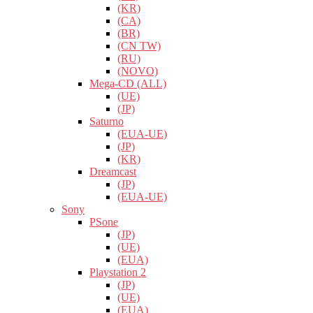
(KR)
(CA)
(BR)
(CN TW)
(RU)
(NOVO)
Mega-CD (ALL)
(UE)
(JP)
Saturno
(EUA-UE)
(JP)
(KR)
Dreamcast
(JP)
(EUA-UE)
Sony
PSone
(JP)
(UE)
(EUA)
Playstation 2
(JP)
(UE)
(EUA)