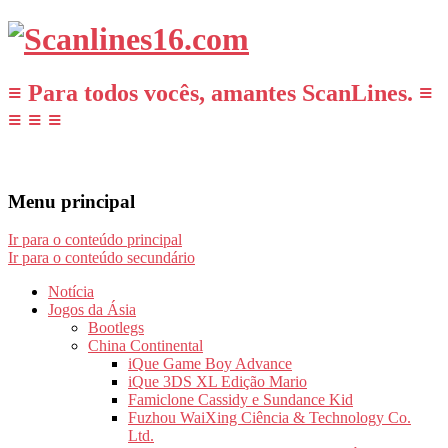
≡ Para todos vocês, amantes ScanLines. ≡
≡ ≡ ≡
Menu principal
Ir para o conteúdo principal
Ir para o conteúdo secundário
Notícia
Jogos da Ásia
Bootlegs
China Continental
iQue Game Boy Advance
iQue 3DS XL Edição Mario
Famiclone Cassidy e Sundance Kid
Fuzhou WaiXing Ciência & Technology Co.
Ltd.