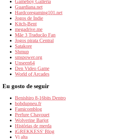
Gameboy Galleria
Guardiana.net
Hardcoregaming101.net
Jogos de Indie
Kitch-Bent
megadrive.me
Mãe 3 Tradução Fan
Jogos pirata Central
Satakore
Shmup
smspower.org
Unseen64
Den Video Game
World of Arcades
Eu gosto de seguir
Benishiro 8-16bits Dentro
bobdupneu.fr
Famicomblog
Perfure Chavouet
Wolverine Barjot
Histórias de merda
iGREKKESS' Blog
Vi alta