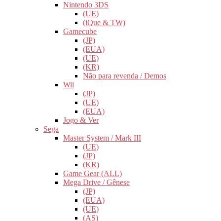
Nintendo 3DS
(UE)
(iQue & TW)
Gamecube
(JP)
(EUA)
(UE)
(KR)
Não para revenda / Demos
Wii
(JP)
(UE)
(EUA)
Jogo & Ver
Sega
Master System / Mark III
(UE)
(JP)
(KR)
Game Gear (ALL)
Mega Drive / Gênese
(JP)
(EUA)
(UE)
(AS)