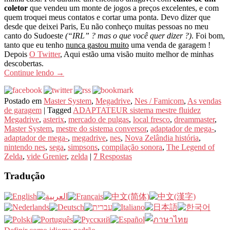
coletor
que vendeu um monte de jogos a preços excelentes, e com
quem troquei meus contatos e cortar uma ponta. Devo dizer que
desde que deixei Paris, Eu não conheço muitas pessoas no meu
canto do Sudoeste
(“IRL” ? mas o que você quer dizer ?)
. Foi bom,
tanto que eu tenho
nunca gastou muito
uma venda de garagem !
Depois
O Twitter
, Aqui estão uma visão muito melhor de minhas
descobertas.
Continue lendo
→
Postado em
Master System
,
Megadrive
,
Nes / Famicom
,
As vendas
de garagem
|
Tagged
ADAPTATEUR sistema mestre fluidez
Megadrive
,
asterix
,
mercado de pulgas
,
local fresco
,
dreammaster
,
Master System
,
mestre do sistema conversor
,
adaptador de mega-
,
adaptador de mega-
,
megadrive
,
nes
,
Nova Zelândia história
,
nintendo nes
,
sega
,
simpsons
,
compilação sonora
,
The Legend of
Zelda
,
vide Grenier
,
zelda
|
7
Respostas
Tradução