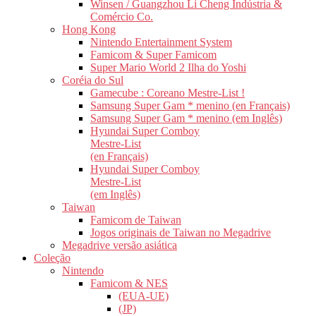
Winsen / Guangzhou Li Cheng Indústria &
Comércio Co.
Hong Kong
Nintendo Entertainment System
Famicom & Super Famicom
Super Mario World 2 Ilha do Yoshi
Coréia do Sul
Gamecube : Coreano Mestre-List !
Samsung Super Gam * menino (en Français)
Samsung Super Gam * menino (em Inglês)
Hyundai Super Comboy
Mestre-List
(en Français)
Hyundai Super Comboy
Mestre-List
(em Inglês)
Taiwan
Famicom de Taiwan
Jogos originais de Taiwan no Megadrive
Megadrive versão asiática
Coleção
Nintendo
Famicom & NES
(EUA-UE)
(JP)