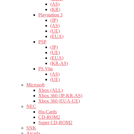
(AS)
(KR)
Playstation 3
(JP)
(AS)
(UE)
(EUA)
PSP
(JP)
(UE)
(EUA)
(KR-AS)
PS Vita
(AS)
(UE)
Microsoft
Xbox (ALL)
Xbox 360 (JP-KR-AS)
Xbox 360 (EUA-UE)
NEC
Hu-Cards
CD-ROM2
Super CD-ROM2
SNK
Arcada