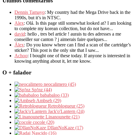
Últimos comentários
Dennis Tamayo
: My country had the Mega Drive back in the
1990s, but it’s in NTSC.
Alex
: Olá. Is this page still somewhat looked at? I am looking
to complete my korean collection, but do not have...
david
: hello , tres bel article ! aurais tu des adresses a me
conseiller sur canton ? j aimerais faire quelques...
Álex
: Do you know where can I find a scan of the cartridge’s
sticker? This post is the only site that I saw...
Achoo
: I bought one of these today. If anyone is interested in
knowing anything about it, let me know.
O + falador
neocalimero (45)
Sp!nz (44)
bababaloo (33)
Ambseb (29)
Retroblogueur (25)
Jack'o'Lantern (24)
Linanounette (21)
cocole (20)
DIlanNoKaze (17)
Nascido (16)