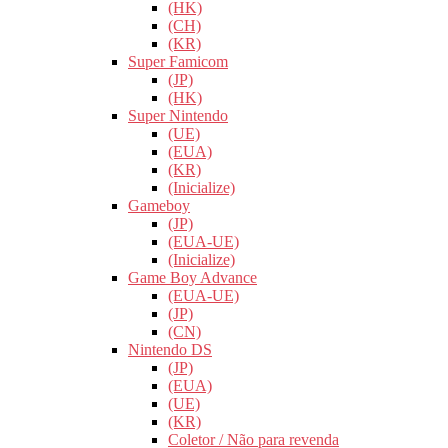
(HK)
(CH)
(KR)
Super Famicom
(JP)
(HK)
Super Nintendo
(UE)
(EUA)
(KR)
(Inicialize)
Gameboy
(JP)
(EUA-UE)
(Inicialize)
Game Boy Advance
(EUA-UE)
(JP)
(CN)
Nintendo DS
(JP)
(EUA)
(UE)
(KR)
Coletor / Não para revenda