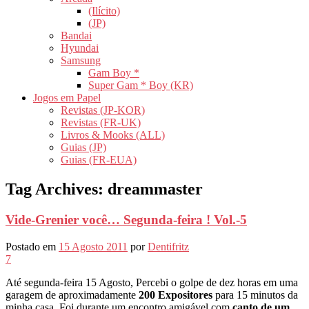
(Ilícito)
(JP)
Bandai
Hyundai
Samsung
Gam Boy *
Super Gam * Boy (KR)
Jogos em Papel
Revistas (JP-KOR)
Revistas (FR-UK)
Livros & Mooks (ALL)
Guias (JP)
Guias (FR-EUA)
Tag Archives:
dreammaster
Vide-Grenier você… Segunda-feira ! Vol.-5
Postado em
15 Agosto 2011
por
Dentifritz
7
Até segunda-feira 15 Agosto, Percebi o golpe de dez horas em uma
garagem de aproximadamente
200 Expositores
para 15 minutos da
minha casa. Foi durante um encontro amigável com
canto de um