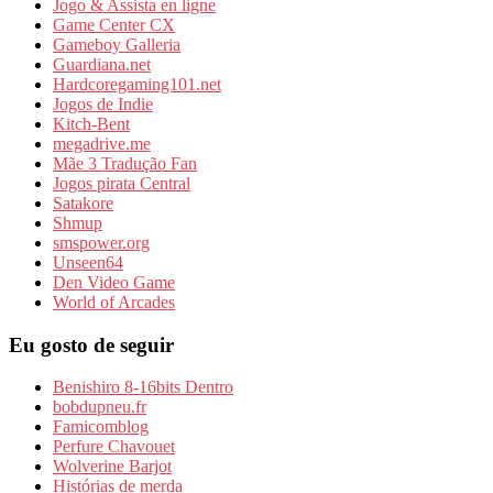
Jogo & Assista en ligne
Game Center CX
Gameboy Galleria
Guardiana.net
Hardcoregaming101.net
Jogos de Indie
Kitch-Bent
megadrive.me
Mãe 3 Tradução Fan
Jogos pirata Central
Satakore
Shmup
smspower.org
Unseen64
Den Video Game
World of Arcades
Eu gosto de seguir
Benishiro 8-16bits Dentro
bobdupneu.fr
Famicomblog
Perfure Chavouet
Wolverine Barjot
Histórias de merda