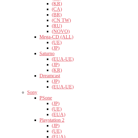
(KR)
(CA)
(BR)
(CN TW)
(RU)
(NOVO)
Mega-CD (ALL)
(UE)
(JP)
Saturno
(EUA-UE)
(JP)
(KR)
Dreamcast
(JP)
(EUA-UE)
Sony
PSone
(JP)
(UE)
(EUA)
Playstation 2
(JP)
(UE)
(EUA)