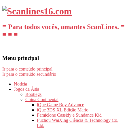
≡ Para todos vocês, amantes ScanLines. ≡
≡ ≡ ≡
Menu principal
Ir para o conteúdo principal
Ir para o conteúdo secundário
Notícia
Jogos da Ásia
Bootlegs
China Continental
iQue Game Boy Advance
iQue 3DS XL Edição Mario
Famiclone Cassidy e Sundance Kid
Fuzhou WaiXing Ciência & Technology Co.
Ltd.