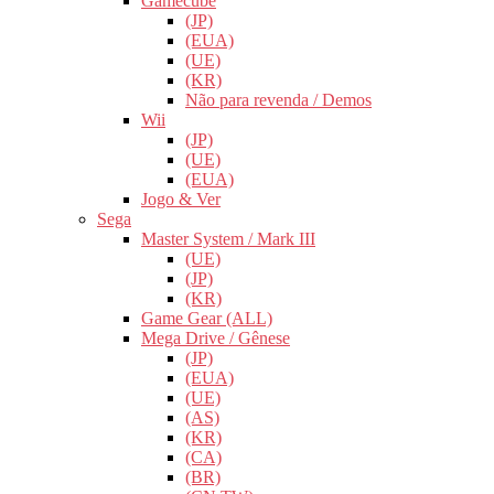
Gamecube
(JP)
(EUA)
(UE)
(KR)
Não para revenda / Demos
Wii
(JP)
(UE)
(EUA)
Jogo & Ver
Sega
Master System / Mark III
(UE)
(JP)
(KR)
Game Gear (ALL)
Mega Drive / Gênese
(JP)
(EUA)
(UE)
(AS)
(KR)
(CA)
(BR)