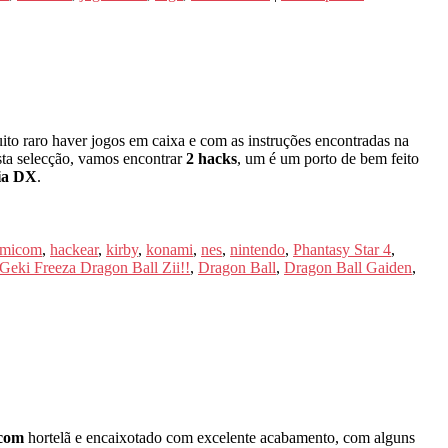
ito raro haver jogos em caixa e com as instruções encontradas na
sta selecção, vamos encontrar
2 hacks
, um é um porto de bem feito
ia DX
.
micom
,
hackear
,
kirby
,
konami
,
nes
,
nintendo
,
Phantasy Star 4
,
Geki Freeza Dragon Ball Zii!!
,
Dragon Ball
,
Dragon Ball Gaiden
,
icom
hortelã e encaixotado com excelente acabamento, com alguns