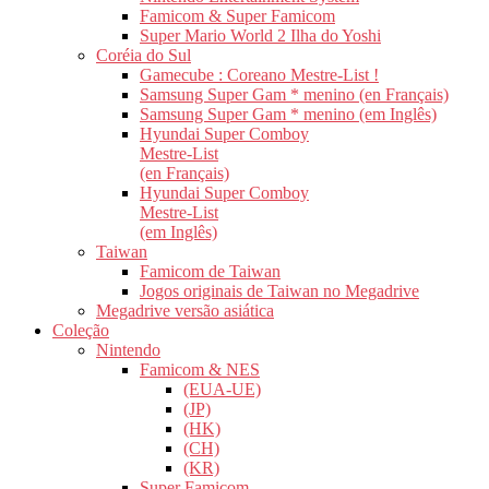
Famicom & Super Famicom
Super Mario World 2 Ilha do Yoshi
Coréia do Sul
Gamecube : Coreano Mestre-List !
Samsung Super Gam * menino (en Français)
Samsung Super Gam * menino (em Inglês)
Hyundai Super Comboy
Mestre-List
(en Français)
Hyundai Super Comboy
Mestre-List
(em Inglês)
Taiwan
Famicom de Taiwan
Jogos originais de Taiwan no Megadrive
Megadrive versão asiática
Coleção
Nintendo
Famicom & NES
(EUA-UE)
(JP)
(HK)
(CH)
(KR)
Super Famicom