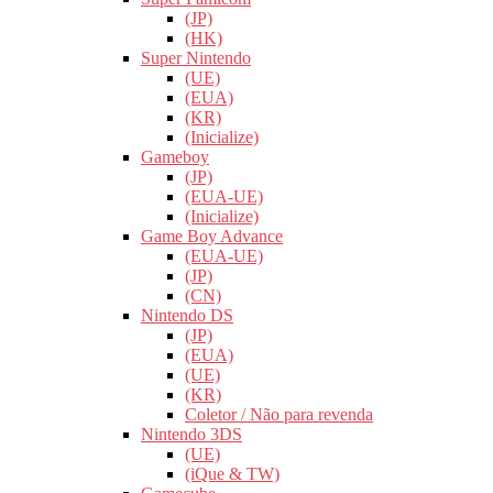
(JP)
(HK)
Super Nintendo
(UE)
(EUA)
(KR)
(Inicialize)
Gameboy
(JP)
(EUA-UE)
(Inicialize)
Game Boy Advance
(EUA-UE)
(JP)
(CN)
Nintendo DS
(JP)
(EUA)
(UE)
(KR)
Coletor / Não para revenda
Nintendo 3DS
(UE)
(iQue & TW)