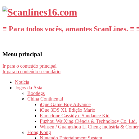
≡ Para todos vocês, amantes ScanLines. ≡ 
Menu principal
Ir para o conteúdo principal
Ir para o conteúdo secundário
Notícia
Jogos da Ásia
Bootlegs
China Continental
iQue Game Boy Advance
iQue 3DS XL Edição Mario
Famiclone Cassidy e Sundance Kid
Fuzhou WaiXing Ciência & Technology Co. Ltd.
Winsen / Guangzhou Li Cheng Indústria & Comér
Hong Kong
Nintendo Entertainment System