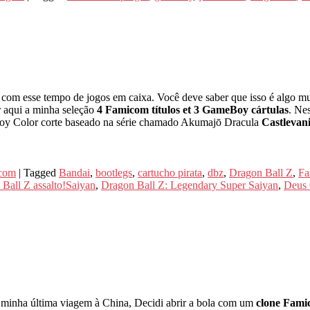
 com esse tempo de jogos em caixa. Você deve saber que isso é algo mu
r aqui a minha seleção
4 Famicom títulos et 3 GameBoy cártulas
. Ne
Boy Color corte baseado na série chamado Akumajō Dracula
Castlevan
icom
|
Tagged
Bandai
,
bootlegs
,
cartucho pirata
,
dbz
,
Dragon Ball Z
,
Fa
Ball Z assalto!Saiyan
,
Dragon Ball Z: Legendary Super Saiyan
,
Deus 
 a minha última viagem à China, Decidi abrir a bola com um
clone Fam