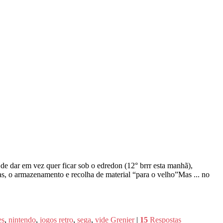
 dar em vez quer ficar sob o edredon (12° brrr esta manhã),
s, o armazenamento e recolha de material “para o velho”Mas ... no
es
,
nintendo
,
jogos retro
,
sega
,
vide Grenier
|
15
Respostas