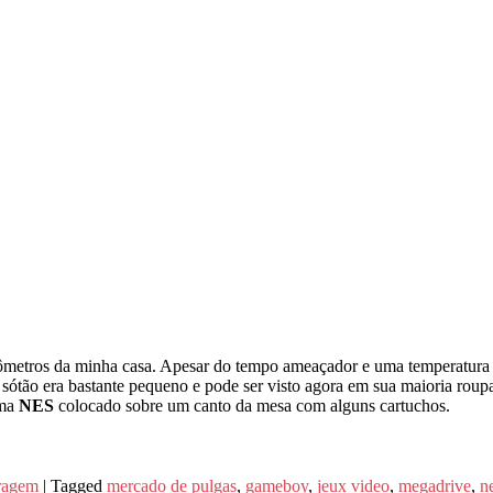
etros da minha casa. Apesar do tempo ameaçador e uma temperatura de
tão era bastante pequeno e pode ser visto agora em sua maioria roupa
uma
NES
colocado sobre um canto da mesa com alguns cartuchos.
ragem
|
Tagged
mercado de pulgas
,
gameboy
,
jeux video
,
megadrive
,
n