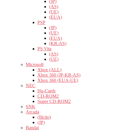
(JP)
(AS)
(UE)
(EUA)
PSP
(JP)
(UE)
(EUA)
(KR-AS)
PS Vita
(AS)
(UE)
Microsoft
Xbox (ALL)
Xbox 360 (JP-KR-AS)
Xbox 360 (EUA-UE)
NEC
Hu-Cards
CD-ROM2
Super CD-ROM2
SNK
Arcada
(Ilícito)
(JP)
Bandai