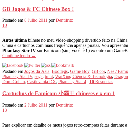
GB Jogos & FC Chinese Box !
Postado em
8 Julho 2011
por
Dentifritz
10
Antes última
bilhete no meu vídeo-shopping divertido feito na China
China e cartuchos com mais freqüência apenas piratas. Vou apresenta
Phantasy Star IV
sur Famicom (sim, você lê ! ) eo outro um Game
Continue lendo
→
Postado em
Jogos da Ásia
,
Bootlegs
,
Game Boy
,
GB cor
,
Nes / Fam
Phantasy Star IV
,
sega
,
tmnt
,
WaiXing Ciência & Tecnologia
,
Dragon 
Dom Gohan
,
Castlevania DX
,
Phantasy Star 4
|
10
Respostas
Cartuchos de Famicom 小霸王 chineses e x em 1
Postado em
2 Julho 2011
por
Dentifritz
13
Para explicar em detalhe os meus jogos retro-compras feitas durante