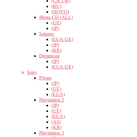
(CN TW)
(RU)
(NOVO)
Mega-CD (ALL)
(UE)
(JP)
Saturno
(EUA-UE)
(JP)
(KR)
Dreamcast
(JP)
(EUA-UE)
Sony
PSone
(JP)
(UE)
(EUA)
Playstation 2
(JP)
(UE)
(EUA)
(AS)
(KR)
Playstation 3