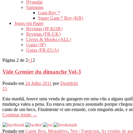
Hyundai
Samsung
Gam Boy *
Super Gam * Boy (KR)
Jogos em Papel
Revistas (JP-KOR)
Revistas (FR-UK)
Livros & Mooks (ALL)
Guias (JP)
Guias (FR-EUA)
Página 2 de 2
«
1
2
Vide Grenier du dimanche Vol-3
Postado em
24 Julho 2011
por
Dentifritz
15
Esta manhã, houve uma venda de garagem em uma vila a alguns quilôm
mudança valeu a pena. Eu estava um pouco assustado porque chegou só
canto de um beco, Finalmente vi um estande, com ninguém atrás, e 
Continue lendo
→
Postado em
Game Boy
,
Megadrive
,
Nes / Famicom
,
As vendas de ga