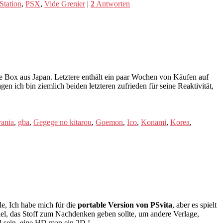
Station
,
PSX
,
Vide Grenier
|
2
Antworten
 Box aus Japan. Letztere enthält ein paar Wochen von Käufen auf
n ich bin ziemlich beiden letzteren zufrieden für seine Reaktivität,
vania
,
gba
,
Gegege no kitarou
,
Goemon
,
Ico
,
Konami
,
Korea
,
le, Ich habe mich für die
portable Version von PSvita
, aber es spielt
iel, das Stoff zum Nachdenken geben sollte, um andere Verlage,
el sein, eine HD man ein 2D !