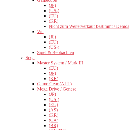
Gamecube
(JP)
(US-)
(EU)
(KR)
Nicht zum Weiterverkauf bestimmt / Demos
Wii
(JP)
(EU)
(US-)
Spiel & Beobachten
Sega
Master System / Mark III
(EU)
(JP)
(KR)
Game Gear (ALL)
Mega Drive / Genese
(JP)
(US-)
(EU)
(AS)
(KR)
(CA)
(BR)