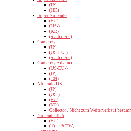
(JP)
(HK)
Super Nintendo
(EU)
(US-)
(KR)
(Starten Sie)
Gameboy
(JP)
(US-EU-)
(Starten Sie)
Gameboy Advance
(US-EU-)
(JP)
(CN)
Nintendo DS
(JP)
(US-)
(EU)
(KR)
Collector / Nicht zum Weiterverkauf bestim
Nintendo 3DS
(EU)
(iQue & TW)