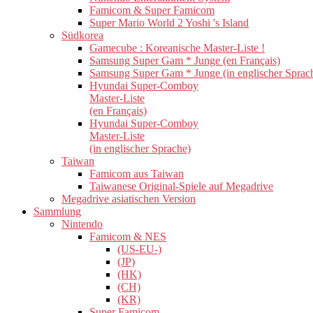
Famicom & Super Famicom
Super Mario World 2 Yoshi 's Island
Südkorea
Gamecube : Koreanische Master-Liste !
Samsung Super Gam * Junge (en Français)
Samsung Super Gam * Junge (in englischer Sprac
Hyundai Super-Comboy
Master-Liste
(en Français)
Hyundai Super-Comboy
Master-Liste
(in englischer Sprache)
Taiwan
Famicom aus Taiwan
Taiwanese Original-Spiele auf Megadrive
Megadrive asiatischen Version
Sammlung
Nintendo
Famicom & NES
(US-EU-)
(JP)
(HK)
(CH)
(KR)
Super Famicom