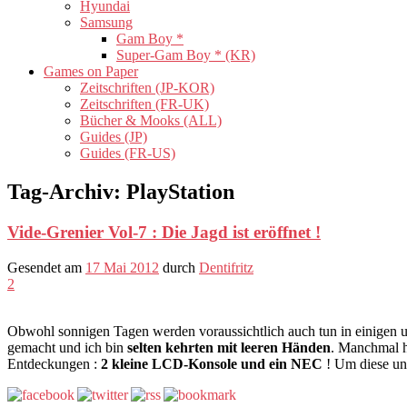
Hyundai
Samsung
Gam Boy *
Super-Gam Boy * (KR)
Games on Paper
Zeitschriften (JP-KOR)
Zeitschriften (FR-UK)
Bücher & Mooks (ALL)
Guides (JP)
Guides (FR-US)
Tag-Archiv:
PlayStation
Vide-Grenier Vol-7 : Die Jagd ist eröffnet !
Gesendet am
17 Mai 2012
durch
Dentifritz
2
Obwohl sonnigen Tagen werden voraussichtlich auch tun in einigen un
gemacht und ich bin
selten kehrten mit leeren Händen
. Manchmal ha
Entdeckungen :
2 kleine LCD-Konsole und ein NEC
! Um diese und