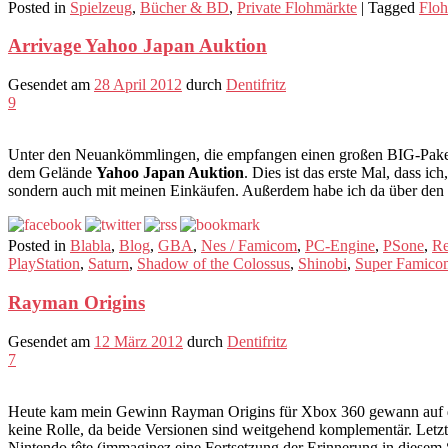
Posted in
Spielzeug
,
Bücher & BD
,
Private Flohmärkte
|
Tagged
Floh
Arrivage Yahoo Japan Auktion
Gesendet am
28 April 2012
durch
Dentifritz
9
Unter den Neuankömmlingen, die empfangen einen großen BIG-Paket v
dem Gelände
Yahoo Japan Auktion
. Dies ist das erste Mal, dass ic
sondern auch mit meinen Einkäufen. Außerdem habe ich da über d
Posted in
Blabla
,
Blog
,
GBA
,
Nes / Famicom
,
PC-Engine
,
PSone
,
Re
PlayStation
,
Saturn
,
Shadow of the Colossus
,
Shinobi
,
Super Famico
Rayman Origins
Gesendet am
12 März 2012
durch
Dentifritz
7
Heute kam mein Gewinn Rayman Origins für Xbox 360 gewann auf
keine Rolle, da beide Versionen sind weitgehend komplementär. Letzt
Nintendo tête (immaginez eine Fortsetzung der Erinnerung in diesem S