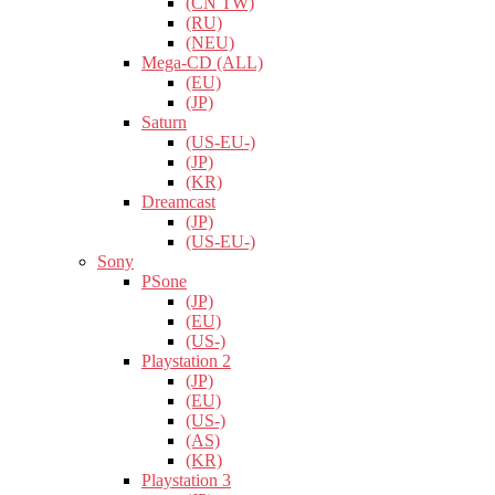
(CN TW)
(RU)
(NEU)
Mega-CD (ALL)
(EU)
(JP)
Saturn
(US-EU-)
(JP)
(KR)
Dreamcast
(JP)
(US-EU-)
Sony
PSone
(JP)
(EU)
(US-)
Playstation 2
(JP)
(EU)
(US-)
(AS)
(KR)
Playstation 3