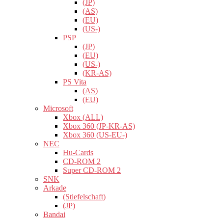
(JP)
(AS)
(EU)
(US-)
PSP
(JP)
(EU)
(US-)
(KR-AS)
PS Vita
(AS)
(EU)
Microsoft
Xbox (ALL)
Xbox 360 (JP-KR-AS)
Xbox 360 (US-EU-)
NEC
Hu-Cards
CD-ROM 2
Super CD-ROM 2
SNK
Arkade
(Stiefelschaft)
(JP)
Bandai