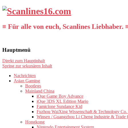
≡ Für alle von euch, Scanlines Liebhaber. 
Hauptmenü
Direkt zum Hauptinhalt
Spring zur sekunären Inhalt
Nachrichten
Asian Gaming
Bootlegs
Mainland China
iQue Game Boy Advance
iQue 3DS XL Edition Mario
Famiclone Sundance Kid
Fuzhou WaiXing Wissenschaft & Technology Co. 
Winsen / Guangzhou Li Cheng Industrie & Trade 
Hongkong
Nintendo Entertainment System