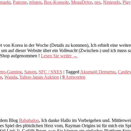
markt
,
Patrone
,
trösten
,
Box-Konsole
,
MegaDrive
,
nes
,
Nintendo
,
Play
on Korea in der Woche (Details zu kommen), Ich erhielt eine weitere
h, um auf dieser Website über ein
Vollmacht
(Zwischen-) und ich muss sage
en Shop aufgenommen !
Lesen Sie weiter
→
tro-Gaming
,
Saturn
,
SFC / SNES
|
Tagged
Akumajō Densetsu
,
Castle
m
,
Wanda
,
Yahoo Japan Auktion
|
9
Antworten
 dem Blog
Bababaloo
, Ich danke Hallo im Vorbeigehen und. Mittlerwei
es Spiel des plötzlichen Herz vom, Rayman Origins ist für mich ein Sp
til Link !). Gefällt Ihnen, was Sie können ein einfaches Plattform-Spi