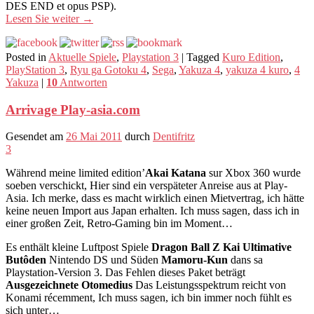
DES END et opus PSP).
Lesen Sie weiter
→
Posted in
Aktuelle Spiele
,
Playstation 3
|
Tagged
Kuro Edition
,
PlayStation 3
,
Ryu ga Gotoku 4
,
Sega
,
Yakuza 4
,
yakuza 4 kuro
,
4
Yakuza
|
10
Antworten
Arrivage Play-asia.com
Gesendet am
26 Mai 2011
durch
Dentifritz
3
Während meine limited edition’
Akai Katana
sur Xbox 360 wurde
soeben verschickt, Hier sind ein verspäteter Anreise aus at Play-
Asia. Ich merke, dass es macht wirklich einen Mietvertrag, ich hätte
keine neuen Import aus Japan erhalten. Ich muss sagen, dass ich in
einer großen Zeit, Retro-Gaming bin im Moment…
Es enthält kleine Luftpost Spiele
Dragon Ball Z Kai Ultimative
Butôden
Nintendo DS und Süden
Mamoru-Kun
dans sa
Playstation-Version 3. Das Fehlen dieses Paket beträgt
Ausgezeichnete Otomedius
Das Leistungsspektrum reicht von
Konami récemment, Ich muss sagen, ich bin immer noch fühlt es
sich unter…