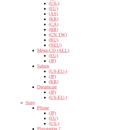
(US-)
(EU)
(AS)
(KR)
(CA)
(BR)
(CN TW)
(RU)
(NEU)
Mega-CD (ALL)
(EU)
(JP)
Saturn
(US-EU-)
(JP)
(KR)
Dreamcast
(JP)
(US-EU-)
Sony
PSone
(JP)
(EU)
(US-)
Playstation 2