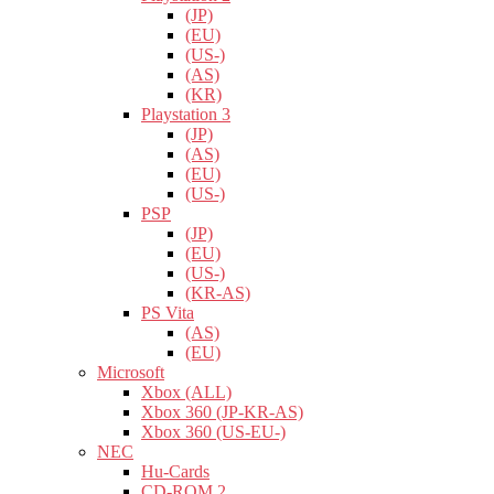
(JP)
(EU)
(US-)
(AS)
(KR)
Playstation 3
(JP)
(AS)
(EU)
(US-)
PSP
(JP)
(EU)
(US-)
(KR-AS)
PS Vita
(AS)
(EU)
Microsoft
Xbox (ALL)
Xbox 360 (JP-KR-AS)
Xbox 360 (US-EU-)
NEC
Hu-Cards
CD-ROM 2