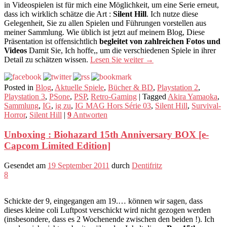
in Videospielen ist für mich eine Möglichkeit, um eine Serie erneut,
dass ich wirklich schätze die Art :
Silent Hill
. Ich nutze diese
Gelegenheit, Sie zu allen Spielen und Führungen vorstellen aus
meiner Sammlung. Wie üblich ist jetzt auf meinem Blog, Diese
Präsentation ist offensichtlich
begleitet von zahlreichen Fotos und
Videos
Damit Sie, Ich hoffe,, um die verschiedenen Spiele in ihrer
Detail zu schätzen wissen.
Lesen Sie weiter
→
Posted in
Blog
,
Aktuelle Spiele
,
Bücher & BD
,
Playstation 2
,
Playstation 3
,
PSone
,
PSP
,
Retro-Gaming
|
Tagged
Akira Yamaoka
,
Sammlung
,
IG
,
ig zu
,
IG MAG Hors Série 03
,
Silent Hill
,
Survival-
Horror
,
Silent Hill
|
9
Antworten
Unboxing : Biohazard 15th Anniversary BOX [e-
Capcom Limited Edition]
Gesendet am
19 September 2011
durch
Dentifritz
8
Schickte der 9, eingegangen am 19.… können wir sagen, dass
dieses kleine coli Luftpost verschickt wird nicht gezogen werden
(insbesondere, dass es 2 Wochenende zwischen den beiden !). Ich