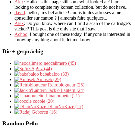
Alex
: Hallo.
Is this page still somewhat looked at
?
I am
looking to complete my korean collection
,
but do not have..
.
david
:
hello
,
tres bel article
!
aurais tu des adresses a me
conseiller sur canton
?
j aimerais faire quelques..
.
Álex
: Do you know where can I find a scan of the cartridge’s
sticker? This post is the only site that I saw...
Achoo
: I bought one of these today. If anyone is interested in
knowing anything about it, let me know.
Die + gesprächig
neocalimero (45)
Sp!nz (44)
bababaloo (33)
Ambseb (29)
Retroblogueur (25)
Jack'o'Lantern (24)
Linanounette (21)
cocole (20)
DIlanNoKaze (17)
Geboren (16)
Random Pr0n