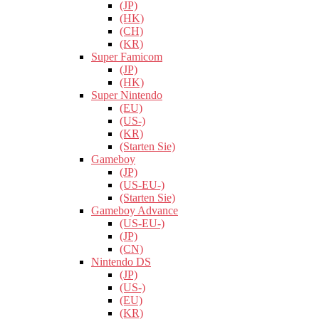
(JP)
(HK)
(CH)
(KR)
Super Famicom
(JP)
(HK)
Super Nintendo
(EU)
(US-)
(KR)
(Starten Sie)
Gameboy
(JP)
(US-EU-)
(Starten Sie)
Gameboy Advance
(US-EU-)
(JP)
(CN)
Nintendo DS
(JP)
(US-)
(EU)
(KR)