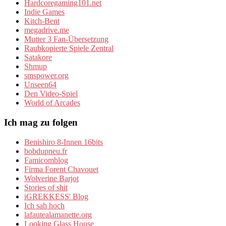
Hardcoregaming101.net
Indie Games
Kitch-Bent
megadrive.me
Mutter 3 Fan-Übersetzung
Raubkopierte Spiele Zentral
Satakore
Shmup
smspower.org
Unseen64
Den Video-Spiel
World of Arcades
Ich mag zu folgen
Benishiro 8-Innen 16bits
bobdupneu.fr
Famicomblog
Firma Forent Chavouet
Wolverine Barjot
Stories of shit
iGREKKESS' Blog
Ich sah hoch
lafautealamanette.org
Looking Glass House