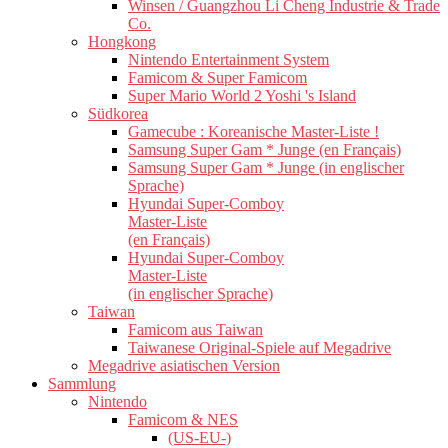
Winsen / Guangzhou Li Cheng Industrie & Trade
Co.
Hongkong
Nintendo Entertainment System
Famicom & Super Famicom
Super Mario World 2 Yoshi 's Island
Südkorea
Gamecube : Koreanische Master-Liste !
Samsung Super Gam * Junge (en Français)
Samsung Super Gam * Junge (in englischer
Sprache)
Hyundai Super-Comboy
Master-Liste
(en Français)
Hyundai Super-Comboy
Master-Liste
(in englischer Sprache)
Taiwan
Famicom aus Taiwan
Taiwanese Original-Spiele auf Megadrive
Megadrive asiatischen Version
Sammlung
Nintendo
Famicom & NES
(US-EU-)