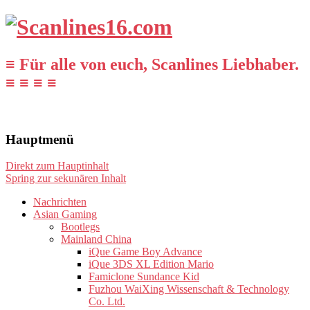
≡ Für alle von euch, Scanlines Liebhaber.
≡ ≡ ≡ ≡
Hauptmenü
Direkt zum Hauptinhalt
Spring zur sekunären Inhalt
Nachrichten
Asian Gaming
Bootlegs
Mainland China
iQue Game Boy Advance
iQue 3DS XL Edition Mario
Famiclone Sundance Kid
Fuzhou WaiXing Wissenschaft & Technology
Co. Ltd.