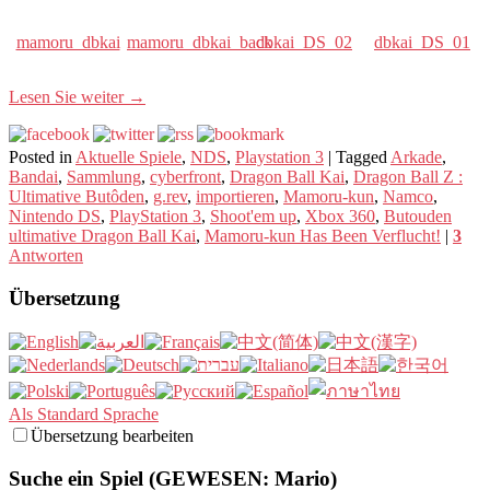
mamoru_dbkai
mamoru_dbkai_back
dbkai_DS_02
dbkai_DS_01
Lesen Sie weiter
→
Posted in
Aktuelle Spiele
,
NDS
,
Playstation 3
|
Tagged
Arkade
,
Bandai
,
Sammlung
,
cyberfront
,
Dragon Ball Kai
,
Dragon Ball Z :
Ultimative Butôden
,
g.rev
,
importieren
,
Mamoru-kun
,
Namco
,
Nintendo DS
,
PlayStation 3
,
Shoot'em up
,
Xbox 360
,
Butouden
ultimative Dragon Ball Kai
,
Mamoru-kun Has Been Verflucht!
|
3
Antworten
Übersetzung
Als Standard Sprache
Übersetzung bearbeiten
Suche ein Spiel (GEWESEN: Mario)