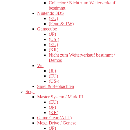
Collector / Nicht zum Weiterverkauf
bestimmt
Nintendo 3DS
(EU)
(iQue & TW)
Gamecube
(JP)
(US-)
(EU)
(KR)
Nicht zum Weiterverkauf bestimmt /
Demos
Wii
(JP)
(EU)
(US-)
Spiel & Beobachten
Sega
Master System / Mark III
(EU)
(JP)
(KR)
Game Gear (ALL)
Mega Drive / Genese
(JP)