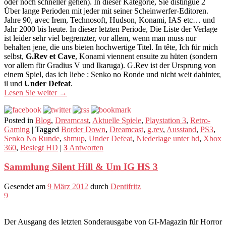
oder noch schneller gehen). In dieser Kategorie, Sie distingue 2
Über lange Perioden mit jeder mit seiner Scheinwerfer-Editoren.
Jahre 90, avec Irem, Technosoft, Hudson, Konami, IAS etc… und
Jahr 2000 bis heute. In dieser letzten Periode, Die Liste der Verlage
ist leider sehr viel begrenzter, vor allem, wenn man muss nur
behalten jene, die uns bieten hochwertige Titel. In tête, Ich für mich
selbst,
G.Rev et Cave
, Konami viennent ensuite zu hüten (sondern
vor allem für Gradius V und Ikaruga). G.Rev ist der Ursprung von
einem Spiel, das ich liebe : Senko no Ronde und nicht weit dahinter,
il und
Under Defeat
.
Lesen Sie weiter
→
Posted in
Blog
,
Dreamcast
,
Aktuelle Spiele
,
Playstation 3
,
Retro-
Gaming
|
Tagged
Border Down
,
Dreamcast
,
g.rev
,
Ausstand
,
PS3
,
Senko No Runde
,
shmup
,
Under Defeat
,
Niederlage unter hd
,
Xbox
360
,
Besiegt HD
|
3
Antworten
Sammlung Silent Hill & Um IG HS 3
Gesendet am
9 März 2012
durch
Dentifritz
9
Der Ausgang des letzten Sonderausgabe von GI-Magazin für Horror