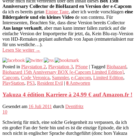
werde mich nicht verbreiten über den Inhalt dieses
Box 15th
Anniversary Collector de BioHazard en Version der e-Capcom
da ich es bereits getan
Einige Tage
, aber ich werde vorschlagen
eine
Bildergalerie und ein kleines Video
de son contenu. Für
Interessenten, Beachten Sie, dass diese Version bereits Collector
Aus lange verkauft
, aber man kann immer fallen zurück auf die
einfache Version der Importpreise für jetzt, da, Kein Blu-ray-Version
von HD-Remakes geplant außerhalb von Japan (entmaterialisiert nur
für uns westliche…).
Lesen Sie weiter
→
Posted in
Playstation 2
,
Playstation 3
,
PSone
|
Tagged
Biohazard
,
Biohazard 15th Anniversary BOX [e-Capcom Limited Edition]
,
Capcom
,
Code Veronica
,
Sammler
,
e-Capcom
,
Limited Edition
,
PlayStation
,
PS3
,
Resident Evil
|
8
Antworten
Yakuza 4 édition Karriere à 24,99 € auf Amazon.fr !
Gesendet am
16 Juli 2011
durch
Dentifritz
10
Schwierig für mich, eine solche Gelegenheit zu verpassen, da ich
ein großer Fan der Serie bin und es ist die einzige Episode, die ich
noch nicht in englischer Sprache durchgeführt (donc hors Yakuza