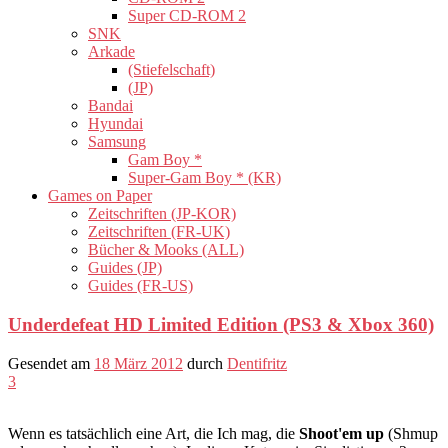
Super CD-ROM 2
SNK
Arkade
(Stiefelschaft)
(JP)
Bandai
Hyundai
Samsung
Gam Boy *
Super-Gam Boy * (KR)
Games on Paper
Zeitschriften (JP-KOR)
Zeitschriften (FR-UK)
Bücher & Mooks (ALL)
Guides (JP)
Guides (FR-US)
Underdefeat HD Limited Edition (PS3 & Xbox 360)
Gesendet am
18 März 2012
durch
Dentifritz
3
Wenn es tatsächlich eine Art, die Ich mag, die
Shoot'em up
(Shmup