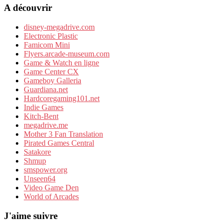
A découvrir
disney-megadrive.com
Electronic Plastic
Famicom Mini
Flyers.arcade-museum.com
Game & Watch en ligne
Game Center CX
Gameboy Galleria
Guardiana.net
Hardcoregaming101.net
Indie Games
Kitch-Bent
megadrive.me
Mother 3 Fan Translation
Pirated Games Central
Satakore
Shmup
smspower.org
Unseen64
Video Game Den
World of Arcades
J'aime suivre