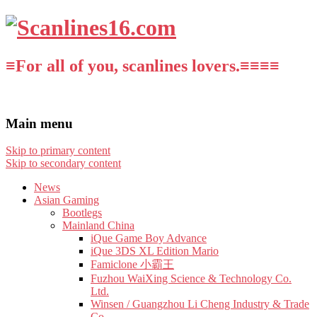
≡For all of you, scanlines lovers.≡≡≡≡
Main menu
Skip to primary content
Skip to secondary content
News
Asian Gaming
Bootlegs
Mainland China
iQue Game Boy Advance
iQue 3DS XL Edition Mario
Famiclone 小霸王
Fuzhou WaiXing Science & Technology Co.
Ltd.
Winsen / Guangzhou Li Cheng Industry & Trade
Co.