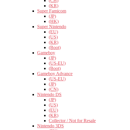
(CH)
(KR)
Super Famicom
(JP)
(HK)
Super Nintendo
(EU)
(US)
(KR)
(Boot)
Gameboy
(JP)
(US-EU)
(Boot)
Gameboy Advance
(US-EU)
(JP)
(CN)
Nintendo DS
(JP)
(US)
(EU)
(KR)
Collector / Not for Resale
Nintendo 3DS