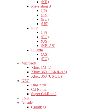
(KR)
Playstation 3
(JP)
(AS)
(EU)
(US)
PSP
(JP)
(EU)
(US)
(KR-AS)
PS Vita
(AS)
(EU)
Microsoft
Xbox (ALL)
Xbox 360 (JP-KR-AS)
Xbox 360 (US-EU)
NEC
Hu-Cards
Cd-Rom2
Super Cd-Rom2
SNK
Arcade
(Bootleg)