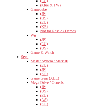
(EU)
(iQue & TW)
Gamecube
(JP)
(US)
(EU)
(KR)
Not for Resale / Demos
Wii
(JP)
(EU)
(US)
Game & Watch
Sega
Master System / Mark III
(EU)
(JP)
(KR)
Game Gear (ALL)
Mega Drive / Genesis
(JP)
(US)
(EU)
(AS)
(KR)