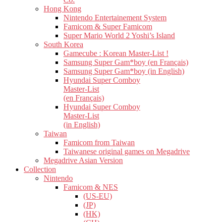
Hong Kong
Nintendo Entertainement System
Famicom & Super Famicom
Super Mario World 2 Yoshi’s Island
South Korea
Gamecube : Korean Master-List !
Samsung Super Gam*boy (en Français)
Samsung Super Gam*boy (in English)
Hyundai Super Comboy
Master-List
(en Français)
Hyundai Super Comboy
Master-List
(in English)
Taiwan
Famicom from Taiwan
Taiwanese original games on Megadrive
Megadrive Asian Version
Collection
Nintendo
Famicom & NES
(US-EU)
(JP)
(HK)