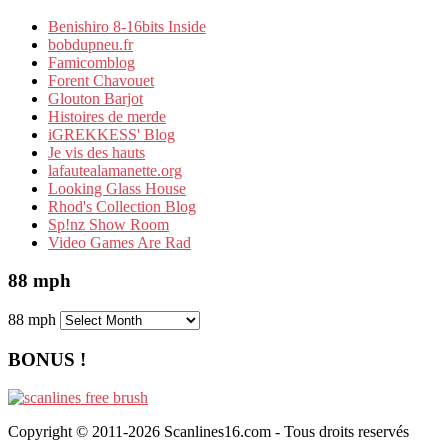
Benishiro 8-16bits Inside
bobdupneu.fr
Famicomblog
Forent Chavouet
Glouton Barjot
Histoires de merde
iGREKKESS' Blog
Je vis des hauts
lafautealamanette.org
Looking Glass House
Rhod's Collection Blog
Sp!nz Show Room
Video Games Are Rad
88 mph
88 mph
BONUS !
Copyright © 2011-2026 Scanlines16.com - Tous droits reservés