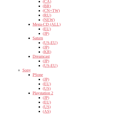
(CA)
(BR)
(CN+TW)
(RU)
(NEW)
Mega-CD (ALL)
(EU)
(JP)
Saturn
(US-EU)
(JP)
(KR)
Dreamcast
(JP)
(US-EU)
Sony
PSone
(JP)
(EU)
(US)
Playstation 2
(JP)
(EU)
(US)
(AS)