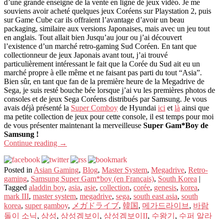
d’une grande enseigne de la vente en ligne de jeux vidéo. Je me
souviens avoir acheté quelques jeux Coréens sur Playstation 2, puis
sur Game Cube car ils offraient l’avantage d’avoir un beau
packaging, similaire aux versions Japonaises, mais avec un jeu tout
en anglais. Tout allait bien Jusqu’au jour ou j’ai découvert
l’existence d’un marché retro-gaming Sud Coréen. En tant que
collectionneur de jeux Japonais avant tout, j’ai trouvé
particulièrement intéressant le fait que la Corée du Sud ait eu un
marché propre à elle même et ne faisant pas parti du tout “Asia”.
Bien sûr, en tant que fan de la première heure de la Megadrive de
Sega, je suis resté bouche bée lorsque j’ai vu les premières photos de
consoles et de jeux Sega Coréens distribués par Samsung. Je vous
avais déjà présenté la
Super Comboy
de Hyundai
ici
et
là
ainsi que
ma petite collection de jeux pour cette console, il est temps pour moi
de vous présenter maintenant la merveilleuse
Super Gam*Boy de
Samsung !
Continue reading
→
Posted in
Asian Gaming
,
Blog
,
Master System
,
Megadrive
,
Retro-
gaming
,
Samsung Super Gam*boy (en Français)
,
South Korea
|
Tagged
aladdin boy
,
asia
,
asie
,
collection
,
corée
,
genesis
,
korea
,
mark III
,
master system
,
megadrive
,
sega
,
south east asia
,
south
korea
,
super gamboy
,
メガドライブ
,
韓国
,
메가드라이브
,
바람
돌이 소닉
,
삼성
,
삼성겜보이
,
삼성겜보이II
,
수왕기
,
수퍼 알라