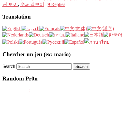
딘 보이
,
수퍼겜보이
|
9
Replies
Translation
Chercher un jeu (ex: mario)
Search
Random Pr0n