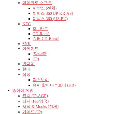
마이크로 소프트
X 박스 (전체)
X 박스 360 (JP-KR-AS)
X 박스 360 (US-EU)
NEC
후 - 카드
CD-Rom2
슈퍼 CD-Rom2
SNK
아케이드
(밀수주)
(JP)
반다이
현대
삼성
감 * 보이
슈퍼 할머니 * 보이 (KR)
종이에 게임
잡지 (JP-AGE)
잡지 (FR-영국)
서적 & Mooks (전체)
가이드 (JP)