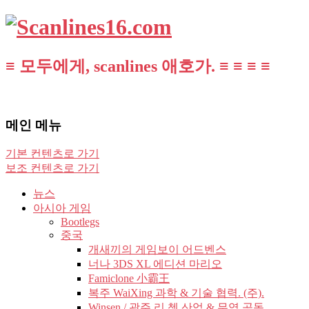
≡ 모두에게, scanlines 애호가. ≡ ≡ ≡ ≡
메인 메뉴
기본 컨텐츠로 가기
보조 컨텐츠로 가기
뉴스
아시아 게임
Bootlegs
중국
개새끼의 게임보이 어드벤스
너나 3DS XL 에디션 마리오
Famiclone 小霸王
복주 WaiXing 과학 & 기술 협력. (주).
Winsen / 광주 리 쳉 산업 & 무역 공동.