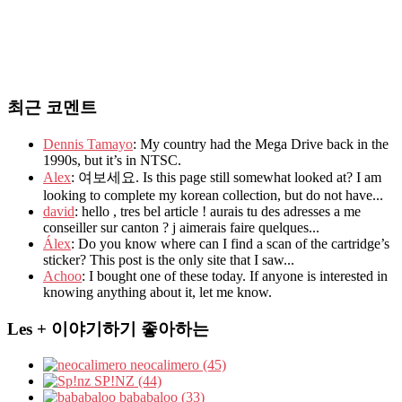
최근 코멘트
Dennis Tamayo
: My country had the Mega Drive back in the
1990s, but it’s in NTSC.
Alex
: 여보세요. Is this page still somewhat looked at? I am
looking to complete my korean collection, but do not have...
david
: hello , tres bel article ! aurais tu des adresses a me
conseiller sur canton ? j aimerais faire quelques...
Álex
: Do you know where can I find a scan of the cartridge’s
sticker? This post is the only site that I saw...
Achoo
: I bought one of these today. If anyone is interested in
knowing anything about it, let me know.
Les + 이야기하기 좋아하는
neocalimero (45)
SP!NZ (44)
bababaloo (33)