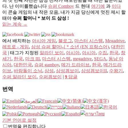
의 첫 번째 사진은 삼성 전자가 배포한봤을 때 나는 말문이였
다. 난 이미를했습니다
슈퍼 Comboy
드 현대
여기에
과
이다
이 콘솔 게임의 내 작은 모음, 내가 지금 당신에게 멋진 제시 할
때야
슈퍼 할머니 * 보이 드 삼성 !
읽는 계속
→
에서 배치하는
아시아 게임
,
블로그
,
마스터 시스템
,
Megadrive
,
레트로 - 게임
,
삼성 슈퍼 할머니 * 소년 (EN 프랑스어)
,
대한민
국
|
태그가 지정된
알라딘 보이
,
아시아
,
아시아
,
수집
,
한국
,
창
세기
,
한국
,
마크 III
,
마스터 시스템
,
megadrive
,
SEGA
,
동남 아
시아
,
대한민국
,
슈퍼 gamboy
,
메가 드라이브
,
한국
,
메가드라
이브
,
바람돌이 소닉
,
삼성
,
삼성겜보이
,
삼성겜보이II
,
수왕기
,
수퍼 알라딘 보이
,
수퍼겜보이
|
9
답글
번역
기본 언어로 설정
번역을 편집합니다