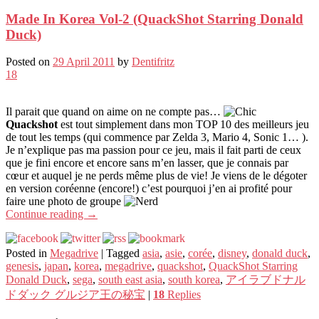
Made In Korea Vol-2 (QuackShot Starring Donald
Duck)
Posted on
29 April 2011
by
Dentifritz
18
Il parait que quand on aime on ne compte pas…
Quackshot
est tout simplement dans mon TOP 10 des meilleurs jeu
de tout les temps (qui commence par Zelda 3, Mario 4, Sonic 1… ).
Je n’explique pas ma passion pour ce jeu, mais il fait parti de ceux
que je fini encore et encore sans m’en lasser, que je connais par
cœur et auquel je ne perds même plus de vie! Je viens de le dégoter
en version coréenne (encore!) c’est pourquoi j’en ai profité pour
faire une photo de groupe
Continue reading
→
Posted in
Megadrive
|
Tagged
asia
,
asie
,
corée
,
disney
,
donald duck
,
genesis
,
japan
,
korea
,
megadrive
,
quackshot
,
QuackShot Starring
Donald Duck
,
sega
,
south east asia
,
south korea
,
アイラブドナル
ドダック グルジア王の秘宝
|
18
Replies