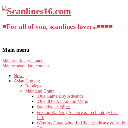
≡For all of you, scanlines lovers.≡≡≡≡
Main menu
Skip to primary content
Skip to secondary content
News
Asian Gaming
Bootlegs
Mainland China
iQue Game Boy Advance
iQue 3DS XL Edition Mario
Famiclone 小霸王
Fuzhou WaiXing Science & Technology Co.
Ltd.
Winsen / Guangzhou Li Cheng Industry & Trade
Co.