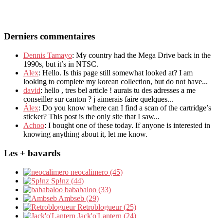
Derniers commentaires
Dennis Tamayo
: My country had the Mega Drive back in the
1990s, but it’s in NTSC.
Alex
: Hello. Is this page still somewhat looked at? I am
looking to complete my korean collection, but do not have...
david
: hello , tres bel article ! aurais tu des adresses a me
conseiller sur canton ? j aimerais faire quelques...
Álex
: Do you know where can I find a scan of the cartridge’s
sticker? This post is the only site that I saw...
Achoo
: I bought one of these today. If anyone is interested in
knowing anything about it, let me know.
Les + bavards
neocalimero (45)
Sp!nz (44)
bababaloo (33)
Ambseb (29)
Retroblogueur (25)
Jack'o'Lantern (24)