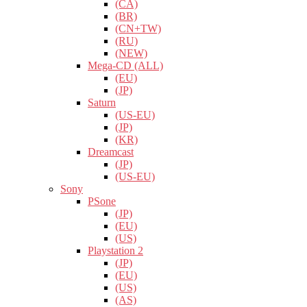
(CA)
(BR)
(CN+TW)
(RU)
(NEW)
Mega-CD (ALL)
(EU)
(JP)
Saturn
(US-EU)
(JP)
(KR)
Dreamcast
(JP)
(US-EU)
Sony
PSone
(JP)
(EU)
(US)
Playstation 2
(JP)
(EU)
(US)
(AS)