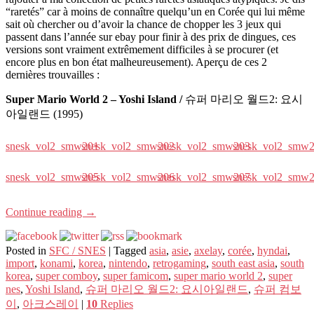
“raretés” car à moins de connaître quelqu’un en Corée qui lui même
sait où chercher ou d’avoir la chance de chopper les 3 jeux qui
passent dans l’année sur ebay pour finir à des prix de dingues, ces
versions sont vraiment extrêmement difficiles à se procurer (et
encore plus en bon état malheureusement). Aperçu de ces 2
dernières trouvailles :
Super Mario World 2 – Yoshi Island /
슈퍼 마리오 월드2: 요시
아일랜드 (1995)
snesk_vol2_smw201
snesk_vol2_smw202
snesk_vol2_smw203
snesk_vol2_smw
snesk_vol2_smw205
snesk_vol2_smw206
snesk_vol2_smw207
snesk_vol2_smw
Continue reading
→
Posted in
SFC / SNES
|
Tagged
asia
,
asie
,
axelay
,
corée
,
hyndai
,
import
,
konami
,
korea
,
nintendo
,
retrogaming
,
south east asia
,
south
korea
,
super comboy
,
super famicom
,
super mario world 2
,
super
nes
,
Yoshi Island
,
슈퍼 마리오 월드2: 요시아일랜드
,
슈퍼 컴보
이
,
아크스레이
|
10
Replies