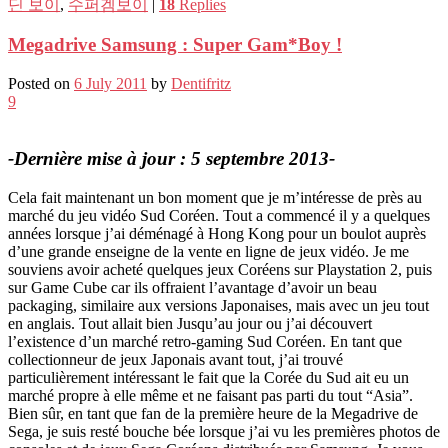
딘 보이
,
수퍼겜보이
|
18
Replies
Megadrive Samsung : Super Gam*Boy !
Posted on
6 July 2011
by
Dentifritz
9
-Dernière mise à jour : 5 septembre 2013-
Cela fait maintenant un bon moment que je m’intéresse de près au
marché du jeu vidéo Sud Coréen. Tout a commencé il y a quelques
années lorsque j’ai déménagé à Hong Kong pour un boulot auprès
d’une grande enseigne de la vente en ligne de jeux vidéo. Je me
souviens avoir acheté quelques jeux Coréens sur Playstation 2, puis
sur Game Cube car ils offraient l’avantage d’avoir un beau
packaging, similaire aux versions Japonaises, mais avec un jeu tout
en anglais. Tout allait bien Jusqu’au jour ou j’ai découvert
l’existence d’un marché retro-gaming Sud Coréen. En tant que
collectionneur de jeux Japonais avant tout, j’ai trouvé
particulièrement intéressant le fait que la Corée du Sud ait eu un
marché propre à elle même et ne faisant pas parti du tout “Asia”.
Bien sûr, en tant que fan de la première heure de la Megadrive de
Sega, je suis resté bouche bée lorsque j’ai vu les premières photos de