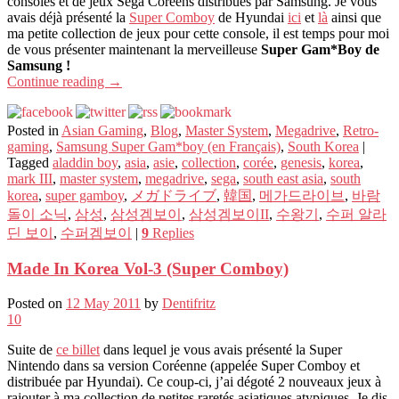
consoles et de jeux Sega Coréens distribués par Samsung. Je vous
avais déjà présenté la
Super Comboy
de Hyundai
ici
et
là
ainsi que
ma petite collection de jeux pour cette console, il est temps pour moi
de vous présenter maintenant la merveilleuse
Super Gam*Boy de
Samsung !
Continue reading
→
Posted in
Asian Gaming
,
Blog
,
Master System
,
Megadrive
,
Retro-
gaming
,
Samsung Super Gam*boy (en Français)
,
South Korea
|
Tagged
aladdin boy
,
asia
,
asie
,
collection
,
corée
,
genesis
,
korea
,
mark III
,
master system
,
megadrive
,
sega
,
south east asia
,
south
korea
,
super gamboy
,
メガドライブ
,
韓国
,
메가드라이브
,
바람
돌이 소닉
,
삼성
,
삼성겜보이
,
삼성겜보이II
,
수왕기
,
수퍼 알라
딘 보이
,
수퍼겜보이
|
9
Replies
Made In Korea Vol-3 (Super Comboy)
Posted on
12 May 2011
by
Dentifritz
10
Suite de
ce billet
dans lequel je vous avais présenté la Super
Nintendo dans sa version Coréenne (appelée Super Comboy et
distribuée par Hyundai). Ce coup-ci, j’ai dégoté 2 nouveaux jeux à
rajouter à ma collection de petites raretés asiatiques atypiques. Je dis