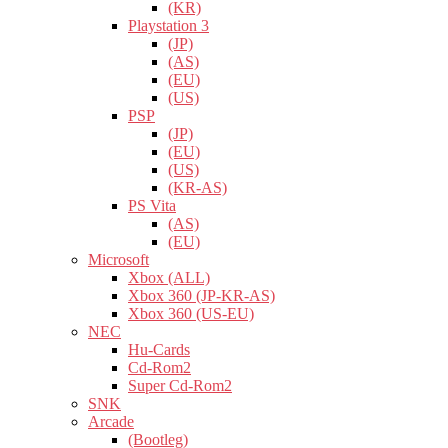
(KR)
Playstation 3
(JP)
(AS)
(EU)
(US)
PSP
(JP)
(EU)
(US)
(KR-AS)
PS Vita
(AS)
(EU)
Microsoft
Xbox (ALL)
Xbox 360 (JP-KR-AS)
Xbox 360 (US-EU)
NEC
Hu-Cards
Cd-Rom2
Super Cd-Rom2
SNK
Arcade
(Bootleg)