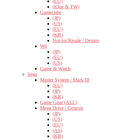
(EU)
(iQue & TW)
Gamecube
(JP)
(US)
(EU)
(KR)
Not for Resale / Demos
Wii
(JP)
(EU)
(US)
Game & Watch
Sega
Master System / Mark III
(EU)
(JP)
(KR)
Game Gear (ALL)
Mega Drive / Genesis
(JP)
(US)
(EU)
(AS)
(KR)