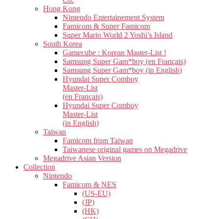
Hong Kong
Nintendo Entertainement System
Famicom & Super Famicom
Super Mario World 2 Yoshi’s Island
South Korea
Gamecube : Korean Master-List !
Samsung Super Gam*boy (en Français)
Samsung Super Gam*boy (in English)
Hyundai Super Comboy
Master-List
(en Français)
Hyundai Super Comboy
Master-List
(in English)
Taiwan
Famicom from Taiwan
Taiwanese original games on Megadrive
Megadrive Asian Version
Collection
Nintendo
Famicom & NES
(US-EU)
(JP)
(HK)