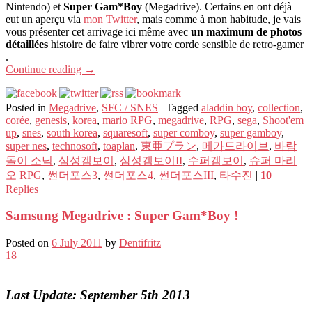
Nintendo) et
Super Gam*Boy
(Megadrive). Certains en ont déjà
eut un aperçu via
mon Twitter
, mais comme à mon habitude, je vais
vous présenter cet arrivage ici même avec
un maximum de photos
détaillées
histoire de faire vibrer votre corde sensible de retro-gamer
.
Continue reading
→
Posted in
Megadrive
,
SFC / SNES
|
Tagged
aladdin boy
,
collection
,
corée
,
genesis
,
korea
,
mario RPG
,
megadrive
,
RPG
,
sega
,
Shoot'em
up
,
snes
,
south korea
,
squaresoft
,
super comboy
,
super gamboy
,
super nes
,
technosoft
,
toaplan
,
東亜プラン
,
메가드라이브
,
바람
돌이 소닉
,
삼성겜보이
,
삼성겜보이II
,
수퍼겜보이
,
슈퍼 마리
오 RPG
,
썬더포스3
,
썬더포스4
,
썬더포스III
,
타수진
|
10
Replies
Samsung Megadrive : Super Gam*Boy !
Posted on
6 July 2011
by
Dentifritz
18
Last Update: September 5th 2013