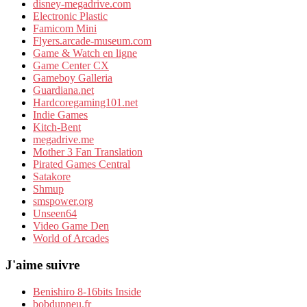
disney-megadrive.com
Electronic Plastic
Famicom Mini
Flyers.arcade-museum.com
Game & Watch en ligne
Game Center CX
Gameboy Galleria
Guardiana.net
Hardcoregaming101.net
Indie Games
Kitch-Bent
megadrive.me
Mother 3 Fan Translation
Pirated Games Central
Satakore
Shmup
smspower.org
Unseen64
Video Game Den
World of Arcades
J'aime suivre
Benishiro 8-16bits Inside
bobdupneu.fr