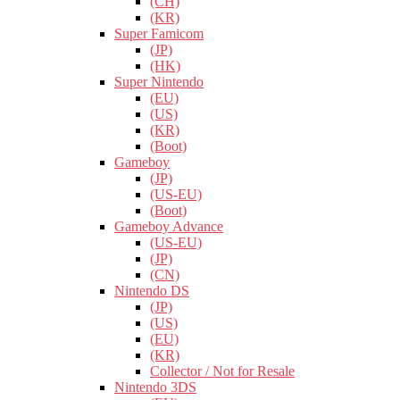
(CH)
(KR)
Super Famicom
(JP)
(HK)
Super Nintendo
(EU)
(US)
(KR)
(Boot)
Gameboy
(JP)
(US-EU)
(Boot)
Gameboy Advance
(US-EU)
(JP)
(CN)
Nintendo DS
(JP)
(US)
(EU)
(KR)
Collector / Not for Resale
Nintendo 3DS