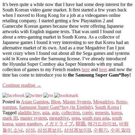
It’s been quite a while now that I have had some deep interest for the
South Korean video game market. It first started a few years back
when I moved to Hong Kong for a job at a videogames online
retailing company. I started getting a few Playstation 2 and
Gamecube Korean games because these were offering Japanese
artworks with English ingame texts. That was until I found out
about a retro-gaming market in South Korea. As a collector of
Japanese games I found it very interesting to see that Korea had an
alternative market of its own. And as a true Megadrive Fan I just
went crazy when I found out about all the Sega games and systems
sold in Korea under the Samsung license. I’ve already introduced
the Hyundai Super Comboy aka Super Nintendo with my small
collection of games to my French readers
here
and
here
and now the
time has come to introduce you to
the Samsung Super Gam*Boy!
Continue reading
→
Posted in
Asian Gaming
,
Blog
,
Master System
,
Megadrive
,
Retro-
gaming
,
Samsung Super Gam*boy (in English)
,
South Korea
|
Tagged
aladdin boy
,
asia
,
asie
,
collection
,
corée
,
genesis
,
korea
,
mark III
,
master system
,
megadrive
,
sega
,
south east asia
,
south
korea
,
super gamboy
,
メガドライブ
,
韓国
,
메가드라이브
,
바람
돌이 소닉
,
삼성
,
삼성겜보이
,
삼성겜보이II
,
수왕기
,
수퍼 알라