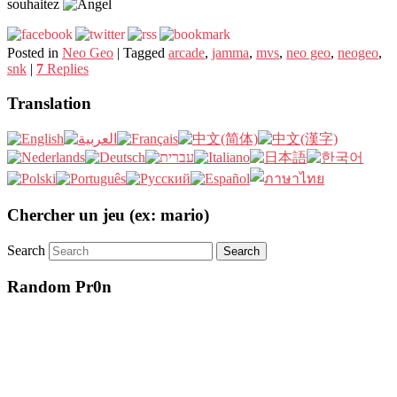
souhaitez
Posted in
Neo Geo
|
Tagged
arcade
,
jamma
,
mvs
,
neo geo
,
neogeo
,
snk
|
7
Replies
Translation
Chercher un jeu (ex: mario)
Search
Random Pr0n