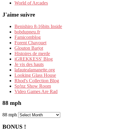
World of Arcades
J'aime suivre
Benishiro 8-16bits Inside
bobdupneu.fr
Famicomblog
Forent Chavouet
Glouton Barjot
Histoires de merde
iGREKKESS' Blog
Je vis des hauts
lafautealamanette.org
Looking Glass House
Rhod's Collection Blog
Sp!nz Show Room
Video Games Are Rad
88 mph
88 mph
BONUS !