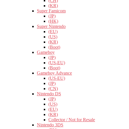
(CH)
(KR)
Super Famicom
(JP)
(HK)
Super Nintendo
(EU)
(US)
(KR)
(Boot)
Gameboy
(JP)
(US-EU)
(Boot)
Gameboy Advance
(US-EU)
(JP)
(CN)
Nintendo DS
(JP)
(US)
(EU)
(KR)
Collector / Not for Resale
Nintendo 3DS