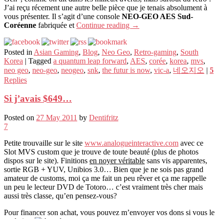
J’ai reçu récement une autre belle pièce que je tenais absolument à
vous présenter. Il s’agit d’une console
NEO-GEO AES Sud-
Coréenne
fabriquée et
Continue reading
→
Posted in
Asian Gaming
,
Blog
,
Neo Geo
,
Retro-gaming
,
South
Korea
|
Tagged
a quantum leap forward
,
AES
,
corée
,
korea
,
mvs
,
neo geo
,
neo-geo
,
neogeo
,
snk
,
the futur is now
,
vic-a
,
네오지오
|
5
Replies
Si j’avais $649…
Posted on
27 May 2011
by
Dentifritz
7
Petite trouvaille sur le site
www.analogueinteractive.com
avec ce
Slot MVS custom que je trouve de toute beauté (plus de photos
dispos sur le site). Finitions
en noyer véritable
sans vis apparentes,
sortie RGB + YUV, Unibios 3.0… Bien que je ne sois pas grand
amateur de customs, moi ça me fait un peu rêver et ça me rappelle
un peu le lecteur DVD de Totoro… c’est vraiment très cher mais
aussi très classe, qu’en pensez-vous?
Pour financer son achat, vous pouvez m’envoyer vos dons si vous le