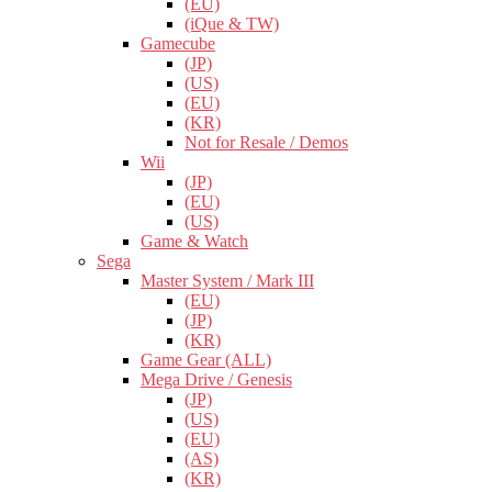
(EU)
(iQue & TW)
Gamecube
(JP)
(US)
(EU)
(KR)
Not for Resale / Demos
Wii
(JP)
(EU)
(US)
Game & Watch
Sega
Master System / Mark III
(EU)
(JP)
(KR)
Game Gear (ALL)
Mega Drive / Genesis
(JP)
(US)
(EU)
(AS)
(KR)