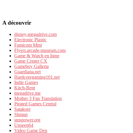
A découvrir
disney-megadrive.com
Electronic Plastic
Famicom Mini
Flyers.arcade-museum.com
Game & Watch en ligne
Game Center CX
Gameboy Galleria
Guardiana.net
Hardcoregaming101.net
Indie Games
Kitch-Bent
megadrive.me
Mother 3 Fan Translation
Pirated Games Central
Satakore
Shmup
smspower.org
Unseen64
Video Game Den