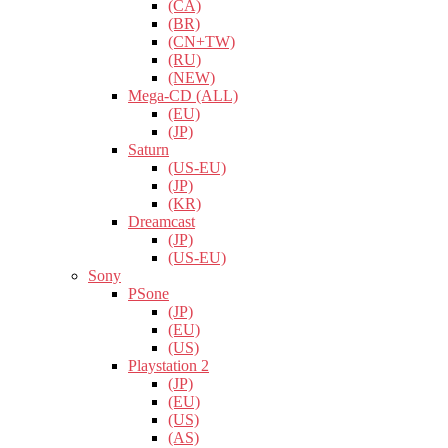
(CA)
(BR)
(CN+TW)
(RU)
(NEW)
Mega-CD (ALL)
(EU)
(JP)
Saturn
(US-EU)
(JP)
(KR)
Dreamcast
(JP)
(US-EU)
Sony
PSone
(JP)
(EU)
(US)
Playstation 2
(JP)
(EU)
(US)
(AS)