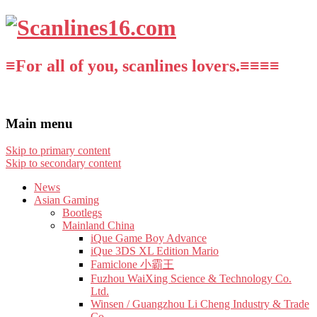
≡For all of you, scanlines lovers.≡≡≡≡
Main menu
Skip to primary content
Skip to secondary content
News
Asian Gaming
Bootlegs
Mainland China
iQue Game Boy Advance
iQue 3DS XL Edition Mario
Famiclone 小霸王
Fuzhou WaiXing Science & Technology Co.
Ltd.
Winsen / Guangzhou Li Cheng Industry & Trade
Co.