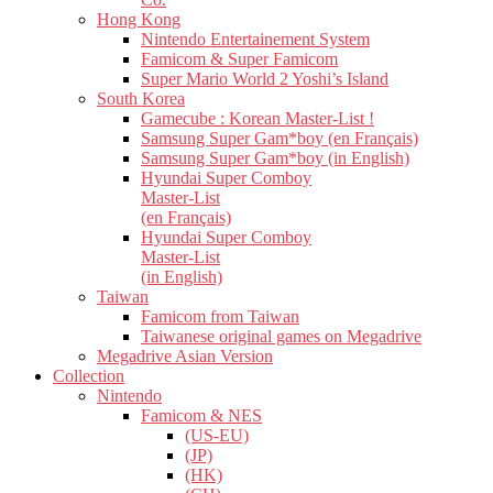
Hong Kong
Nintendo Entertainement System
Famicom & Super Famicom
Super Mario World 2 Yoshi’s Island
South Korea
Gamecube : Korean Master-List !
Samsung Super Gam*boy (en Français)
Samsung Super Gam*boy (in English)
Hyundai Super Comboy
Master-List
(en Français)
Hyundai Super Comboy
Master-List
(in English)
Taiwan
Famicom from Taiwan
Taiwanese original games on Megadrive
Megadrive Asian Version
Collection
Nintendo
Famicom & NES
(US-EU)
(JP)
(HK)