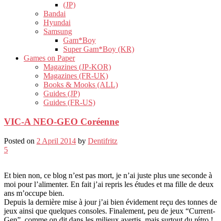
(JP)
Bandai
Hyundai
Samsung
Gam*Boy
Super Gam*Boy (KR)
Games on Paper
Magazines (JP-KOR)
Magazines (FR-UK)
Books & Mooks (ALL)
Guides (JP)
Guides (FR-US)
VIC-A NEO-GEO Coréenne
Posted on
2 April 2014
by
Dentifritz
5
Et bien non, ce blog n’est pas mort, je n’ai juste plus une seconde à
moi pour l’alimenter. En fait j’ai repris les études et ma fille de deux
ans m’occupe bien.
Depuis la dernière mise à jour j’ai bien évidement reçu des tonnes de
jeux ainsi que quelques consoles. Finalement, peu de jeux “Current-
Gen”, comme on dit dans les milieux avertis, mais surtout du rétro !