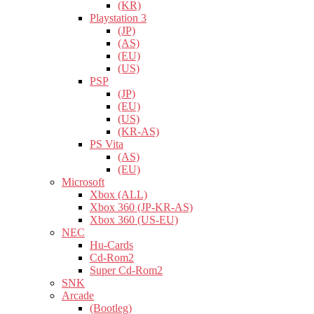
(KR)
Playstation 3
(JP)
(AS)
(EU)
(US)
PSP
(JP)
(EU)
(US)
(KR-AS)
PS Vita
(AS)
(EU)
Microsoft
Xbox (ALL)
Xbox 360 (JP-KR-AS)
Xbox 360 (US-EU)
NEC
Hu-Cards
Cd-Rom2
Super Cd-Rom2
SNK
Arcade
(Bootleg)