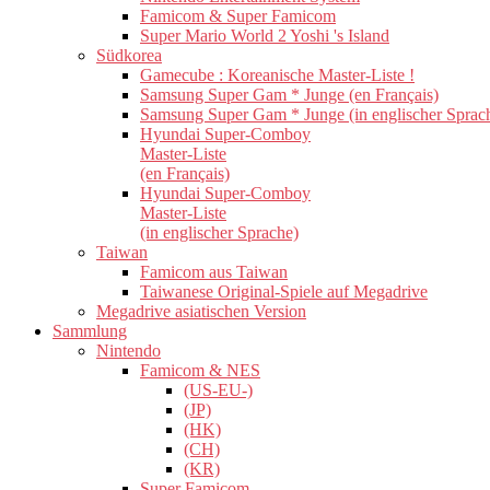
Famicom & Super Famicom
Super Mario World 2 Yoshi 's Island
Südkorea
Gamecube : Koreanische Master-Liste !
Samsung Super Gam * Junge (en Français)
Samsung Super Gam * Junge (in englischer Sprac
Hyundai Super-Comboy
Master-Liste
(en Français)
Hyundai Super-Comboy
Master-Liste
(in englischer Sprache)
Taiwan
Famicom aus Taiwan
Taiwanese Original-Spiele auf Megadrive
Megadrive asiatischen Version
Sammlung
Nintendo
Famicom & NES
(US-EU-)
(JP)
(HK)
(CH)
(KR)
Super Famicom