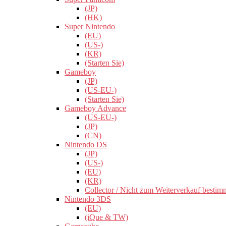
(JP)
(HK)
Super Nintendo
(EU)
(US-)
(KR)
(Starten Sie)
Gameboy
(JP)
(US-EU-)
(Starten Sie)
Gameboy Advance
(US-EU-)
(JP)
(CN)
Nintendo DS
(JP)
(US-)
(EU)
(KR)
Collector / Nicht zum Weiterverkauf bestim
Nintendo 3DS
(EU)
(iQue & TW)