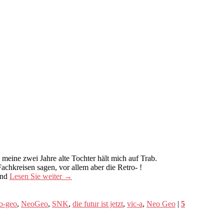
 meine zwei Jahre alte Tochter hält mich auf Trab.
achkreisen sagen, vor allem aber die Retro- !
und
Lesen Sie weiter
→
o-geo
,
NeoGeo
,
SNK
,
die futur ist jetzt
,
vic-a
,
Neo Geo
|
5