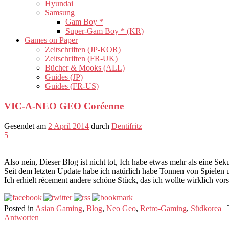
Hyundai
Samsung
Gam Boy *
Super-Gam Boy * (KR)
Games on Paper
Zeitschriften (JP-KOR)
Zeitschriften (FR-UK)
Bücher & Mooks (ALL)
Guides (JP)
Guides (FR-US)
VIC-A-NEO GEO Coréenne
Gesendet am
2 April 2014
durch
Dentifritz
5
Also nein, Dieser Blog ist nicht tot, Ich habe etwas mehr als eine Se
Seit dem letzten Update habe ich natürlich habe Tonnen von Spielen u
Ich erhielt récement andere schöne Stück, das ich wollte wirklich vor
Posted in
Asian Gaming
,
Blog
,
Neo Geo
,
Retro-Gaming
,
Südkorea
|
Antworten