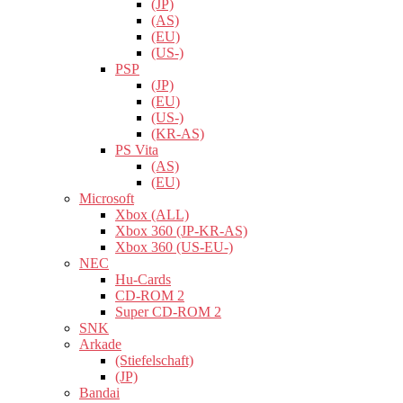
(JP)
(AS)
(EU)
(US-)
PSP
(JP)
(EU)
(US-)
(KR-AS)
PS Vita
(AS)
(EU)
Microsoft
Xbox (ALL)
Xbox 360 (JP-KR-AS)
Xbox 360 (US-EU-)
NEC
Hu-Cards
CD-ROM 2
Super CD-ROM 2
SNK
Arkade
(Stiefelschaft)
(JP)
Bandai