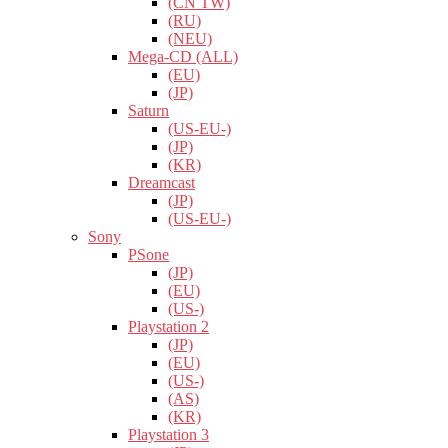
(CN TW)
(RU)
(NEU)
Mega-CD (ALL)
(EU)
(JP)
Saturn
(US-EU-)
(JP)
(KR)
Dreamcast
(JP)
(US-EU-)
Sony
PSone
(JP)
(EU)
(US-)
Playstation 2
(JP)
(EU)
(US-)
(AS)
(KR)
Playstation 3