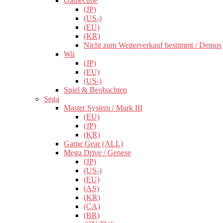
Gamecube
(JP)
(US-)
(EU)
(KR)
Nicht zum Weiterverkauf bestimmt / Demos
Wii
(JP)
(EU)
(US-)
Spiel & Beobachten
Sega
Master System / Mark III
(EU)
(JP)
(KR)
Game Gear (ALL)
Mega Drive / Genese
(JP)
(US-)
(EU)
(AS)
(KR)
(CA)
(BR)