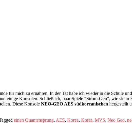
kunde für mich zu ernähren. In der Tat habe ich wieder in die Schule und
nd einige Konsolen. Schließlich, paar Spiele “Strom-Gen”, wie sie in F
stellen. Diese Konsole
NEO-GEO AES südkoreanischen
hergestellt 
Tagged
einen Quantensprung
,
AES
,
Korea
,
Korea
,
MVS
,
Neo Geo
,
ne