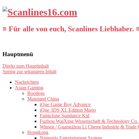
≡ Für alle von euch, Scanlines Liebhaber. 
Hauptmenü
Direkt zum Hauptinhalt
Spring zur sekunären Inhalt
Nachrichten
Asian Gaming
Bootlegs
Mainland China
iQue Game Boy Advance
iQue 3DS XL Edition Mario
Famiclone Sundance Kid
Fuzhou WaiXing Wissenschaft & Technology Co. 
Winsen / Guangzhou Li Cheng Industrie & Trade 
Hongkong
Nintendo Entertainment System