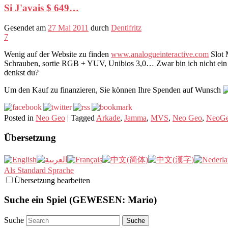
Si J'avais $ 649…
Gesendet am
27 Mai 2011
durch
Dentifritz
7
Wenig auf der Website zu finden
www.analogueinteractive.com
Slot 
Schrauben, sortie RGB + YUV, Unibios 3,0… Zwar bin ich nicht ein g
denkst du?
Um den Kauf zu finanzieren, Sie können Ihre Spenden auf Wunsch
Posted in
Neo Geo
|
Tagged
Arkade
,
Jamma
,
MVS
,
Neo Geo
,
NeoG
Übersetzung
Als Standard Sprache
Übersetzung bearbeiten
Suche ein Spiel (GEWESEN: Mario)
Suche