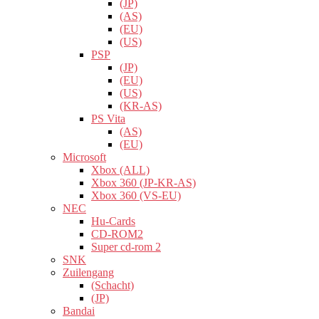
(JP)
(AS)
(EU)
(US)
PSP
(JP)
(EU)
(US)
(KR-AS)
PS Vita
(AS)
(EU)
Microsoft
Xbox (ALL)
Xbox 360 (JP-KR-AS)
Xbox 360 (VS-EU)
NEC
Hu-Cards
CD-ROM2
Super cd-rom 2
SNK
Zuilengang
(Schacht)
(JP)
Bandai