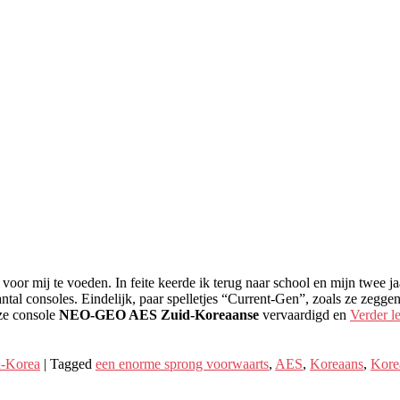
 voor mij te voeden. In feite keerde ik terug naar school en mijn twee 
ntal consoles. Eindelijk, paar spelletjes “Current-Gen”, zoals ze zegge
eze console
NEO-GEO AES Zuid-Koreaanse
vervaardigd en
Verder l
d-Korea
|
Tagged
een enorme sprong voorwaarts
,
AES
,
Koreaans
,
Kore