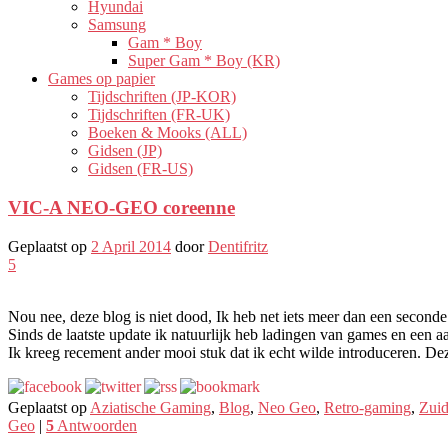
Hyundai
Samsung
Gam * Boy
Super Gam * Boy (KR)
Games op papier
Tijdschriften (JP-KOR)
Tijdschriften (FR-UK)
Boeken & Mooks (ALL)
Gidsen (JP)
Gidsen (FR-US)
VIC-A NEO-GEO coreenne
Geplaatst op
2 April 2014
door
Dentifritz
5
Nou nee, deze blog is niet dood, Ik heb net iets meer dan een seconde
Sinds de laatste update ik natuurlijk heb ladingen van games en een aa
Ik kreeg recement ander mooi stuk dat ik echt wilde introduceren. D
Geplaatst op
Aziatische Gaming
,
Blog
,
Neo Geo
,
Retro-gaming
,
Zui
Geo
|
5
Antwoorden