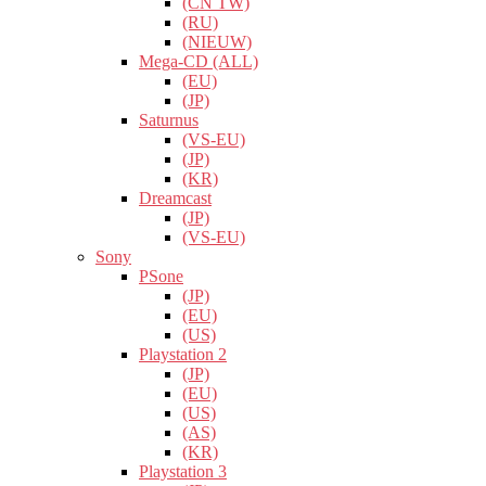
(CN TW)
(RU)
(NIEUW)
Mega-CD (ALL)
(EU)
(JP)
Saturnus
(VS-EU)
(JP)
(KR)
Dreamcast
(JP)
(VS-EU)
Sony
PSone
(JP)
(EU)
(US)
Playstation 2
(JP)
(EU)
(US)
(AS)
(KR)
Playstation 3