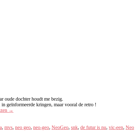
jaar oude dochter houdt me bezig.
n in geïnformeerde kringen, maar vooral de retro !
ezen
→
a
,
mvs
,
neo geo
,
neo-geo
,
NeoGeo
,
snk
,
de futur is nu
,
vic-een
,
Neo