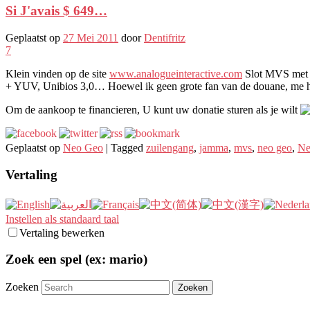
Si J'avais $ 649…
Geplaatst op
27 Mei 2011
door
Dentifritz
7
Klein vinden op de site
www.analogueinteractive.com
Slot MVS met d
+ YUV, Unibios 3,0… Hoewel ik geen grote fan van de douane, me het 
Om de aankoop te financieren, U kunt uw donatie sturen als je wilt
Geplaatst op
Neo Geo
|
Tagged
zuilengang
,
jamma
,
mvs
,
neo geo
,
Ne
Vertaling
Instellen als standaard taal
Vertaling bewerken
Zoek een spel (ex: mario)
Zoeken