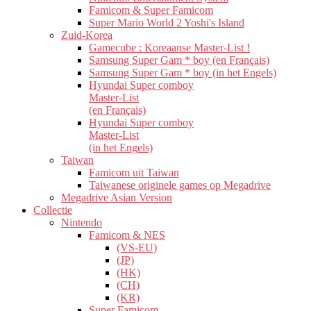
Famicom & Super Famicom
Super Mario World 2 Yoshi's Island
Zuid-Korea
Gamecube : Koreaanse Master-List !
Samsung Super Gam * boy (en Français)
Samsung Super Gam * boy (in het Engels)
Hyundai Super comboy
Master-List
(en Français)
Hyundai Super comboy
Master-List
(in het Engels)
Taiwan
Famicom uit Taiwan
Taiwanese originele games op Megadrive
Megadrive Asian Version
Collectie
Nintendo
Famicom & NES
(VS-EU)
(JP)
(HK)
(CH)
(KR)
Super Famicom