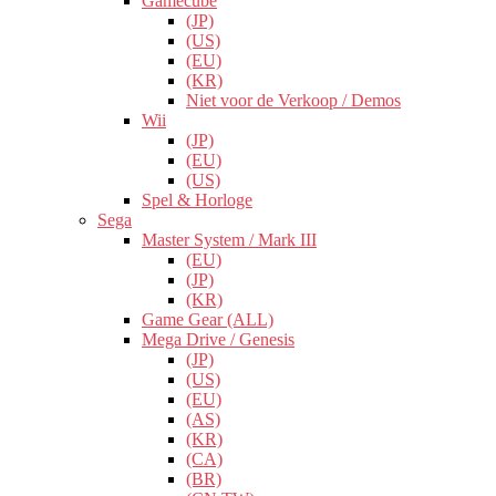
Gamecube
(JP)
(US)
(EU)
(KR)
Niet voor de Verkoop / Demos
Wii
(JP)
(EU)
(US)
Spel & Horloge
Sega
Master System / Mark III
(EU)
(JP)
(KR)
Game Gear (ALL)
Mega Drive / Genesis
(JP)
(US)
(EU)
(AS)
(KR)
(CA)
(BR)