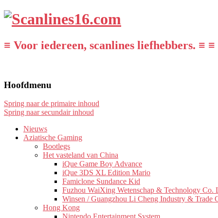
≡ Voor iedereen, scanlines liefhebbers. ≡ ≡
Hoofdmenu
Spring naar de primaire inhoud
Spring naar secundair inhoud
Nieuws
Aziatische Gaming
Bootlegs
Het vasteland van China
iQue Game Boy Advance
iQue 3DS XL Edition Mario
Famiclone Sundance Kid
Fuzhou WaiXing Wetenschap & Technology Co. L
Winsen / Guangzhou Li Cheng Industry & Trade 
Hong Kong
Nintendo Entertainment System