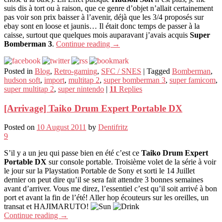
suis dis à tort ou à raison, que ce genre d’objet n’allait certainement
pas voir son prix baisser à l’avenir, déjà que les 3/4 proposés sur
ebay sont en loose et jaunis… Il était donc temps de passer à la
caisse, surtout que quelques mois auparavant j’avais acquis
Super
Bomberman 3
.
Continue reading
→
Posted in
Blog
,
Retro-gaming
,
SFC / SNES
|
Tagged
Bomberman
,
hudson soft
,
import
,
multitap 2
,
super bomberman 3
,
super famicom
,
super multitap 2
,
super nintendo
|
11
Replies
[Arrivage] Taiko Drum Expert Portable DX
Posted on
10 August 2011
by
Dentifritz
9
S’il y a un jeu qui passe bien en été c’est ce
Taiko Drum Expert
Portable DX
sur console portable. Troisième volet de la série à voir
le jour sur la Playstation Portable de Sony et sorti le 14 Juillet
dernier on peut dire qu’il se sera fait attendre 3 bonnes semaines
avant d’arriver. Vous me direz, l’essentiel c’est qu’il soit arrivé à bon
port et avant la fin de l’été! Aller hop écouteurs sur les oreilles, un
transat et HAJIMARUTO!
Continue reading
→