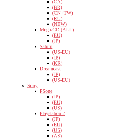
(CA)
(BR)
(CN+TW)
(RU)
(NEW)
Mega-CD (ALL)
(EU)
(JP)
Saturn
(US-EU)
(JP)
(KR)
Dreamcast
(JP)
(US-EU)
Sony
PSone
(JP)
(EU)
(US)
Playstation 2
(JP)
(EU)
(US)
(AS)