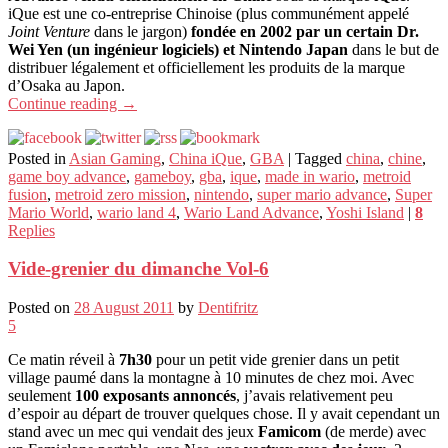
iQue est une co-entreprise Chinoise (plus communément appelé
Joint Venture
dans le jargon)
fondée en 2002 par un certain Dr.
Wei Yen (un ingénieur logiciels) et Nintendo Japan
dans le but de
distribuer légalement et officiellement les produits de la marque
d’Osaka au Japon.
Continue reading
→
Posted in
Asian Gaming
,
China iQue
,
GBA
|
Tagged
china
,
chine
,
game boy advance
,
gameboy
,
gba
,
ique
,
made in wario
,
metroid
fusion
,
metroid zero mission
,
nintendo
,
super mario advance
,
Super
Mario World
,
wario land 4
,
Wario Land Advance
,
Yoshi Island
|
8
Replies
Vide-grenier du dimanche Vol-6
Posted on
28 August 2011
by
Dentifritz
5
Ce matin réveil à
7h30
pour un petit vide grenier dans un petit
village paumé dans la montagne à 10 minutes de chez moi. Avec
seulement
100 exposants annoncés
, j’avais relativement peu
d’espoir au départ de trouver quelques chose. Il y avait cependant un
stand avec un mec qui vendait des jeux
Famicom
(de merde) avec