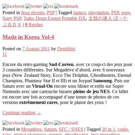
Posted in
Jeux récents
,
PSP
|
Tagged
namco
,
playstation
,
PSP
,
sony
,
Sony PSP
,
Taiko Drum Expert Portable DX
,
太鼓の達人 ぽ～た
ぶるＤＸ
|
9
Replies
Made in Korea Vol-4
Posted on
7 August 2011
by
Dentifritz
11
Encore du retro-gaming
Sud-Coréen
, avec ce coup-ci des jeux pour
3 consoles différentes. Sur Megadrive d’abord, avec 6 nouveaux
jeux (New Zealand Story, Ecco The Dolphin, Ghostbusters, Eternal
Champion, Phantasy Star II et III) et un Joypad
Samsung
. Puis sur
Saturn avec un
Virual-On
encore sous blister et enfin sur Super
Nintendo avec une cartouche bizarre
pleine de jeu NES
. Ce billet
est encore une fois accompagné d’une tonne de photos de ces
versions
extrêmement rares
, pour le plaisir des yeux !
Continue reading
→
Posted in
Megadrive
,
Saturn
,
SFC / SNES
|
Tagged
20 in 1
,
corée
,
ecco
,
eternal champion
,
genesis
,
ghostbusters
,
jeux megadrive