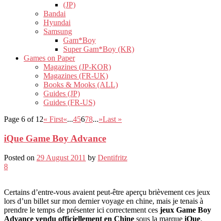
(JP)
Bandai
Hyundai
Samsung
Gam*Boy
Super Gam*Boy (KR)
Games on Paper
Magazines (JP-KOR)
Magazines (FR-UK)
Books & Mooks (ALL)
Guides (JP)
Guides (FR-US)
Page 6 of 12
« First
«
...
4
5
6
7
8
...
»
Last »
iQue Game Boy Advance
Posted on
29 August 2011
by
Dentifritz
8
Certains d’entre-vous avaient peut-être aperçu brièvement ces jeux
lors d’un billet sur mon dernier voyage en chine, mais je tenais à
prendre le temps de présenter ici correctement ces
jeux Game Boy
Advance vendu officiellement en Chine
sous la marque
iQue
.