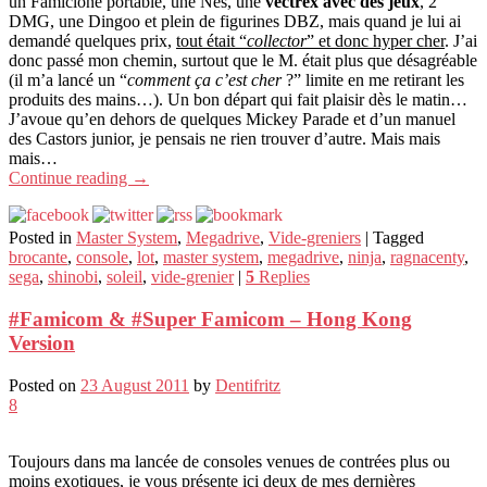
un Famiclone portable, une Nes, une
vectrex avec des jeux
, 2
DMG, une Dingoo et plein de figurines DBZ, mais quand je lui ai
demandé quelques prix,
tout était “
collector
” et donc hyper cher
. J’ai
donc passé mon chemin, surtout que le M. était plus que désagréable
(il m’a lancé un “
comment ça c’est cher
?” limite en me retirant les
produits des mains…). Un bon départ qui fait plaisir dès le matin…
J’avoue qu’en dehors de quelques Mickey Parade et d’un manuel
des Castors junior, je pensais ne rien trouver d’autre. Mais mais
mais…
Continue reading
→
Posted in
Master System
,
Megadrive
,
Vide-greniers
|
Tagged
brocante
,
console
,
lot
,
master system
,
megadrive
,
ninja
,
ragnacenty
,
sega
,
shinobi
,
soleil
,
vide-grenier
|
5
Replies
#Famicom & #Super Famicom – Hong Kong
Version
Posted on
23 August 2011
by
Dentifritz
8
Toujours dans ma lancée de consoles venues de contrées plus ou
moins exotiques, je vous présente ici deux de mes dernières