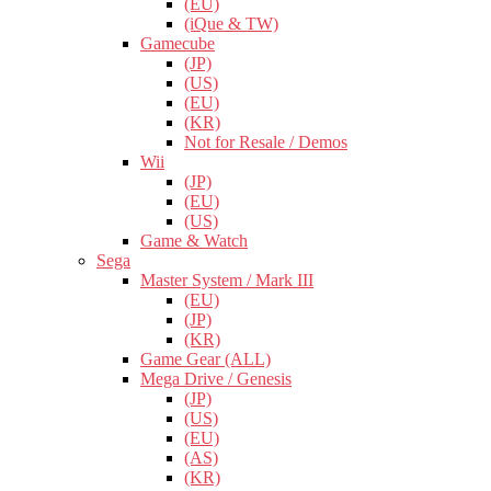
(EU)
(iQue & TW)
Gamecube
(JP)
(US)
(EU)
(KR)
Not for Resale / Demos
Wii
(JP)
(EU)
(US)
Game & Watch
Sega
Master System / Mark III
(EU)
(JP)
(KR)
Game Gear (ALL)
Mega Drive / Genesis
(JP)
(US)
(EU)
(AS)
(KR)