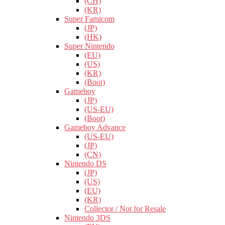
(CH)
(KR)
Super Famicom
(JP)
(HK)
Super Nintendo
(EU)
(US)
(KR)
(Boot)
Gameboy
(JP)
(US-EU)
(Boot)
Gameboy Advance
(US-EU)
(JP)
(CN)
Nintendo DS
(JP)
(US)
(EU)
(KR)
Collector / Not for Resale
Nintendo 3DS