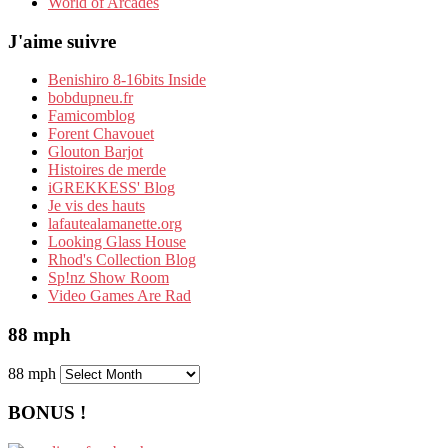
World of Arcades
J'aime suivre
Benishiro 8-16bits Inside
bobdupneu.fr
Famicomblog
Forent Chavouet
Glouton Barjot
Histoires de merde
iGREKKESS' Blog
Je vis des hauts
lafautealamanette.org
Looking Glass House
Rhod's Collection Blog
Sp!nz Show Room
Video Games Are Rad
88 mph
88 mph
BONUS !