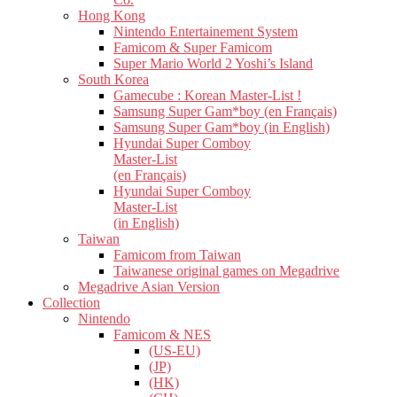
Hong Kong
Nintendo Entertainement System
Famicom & Super Famicom
Super Mario World 2 Yoshi’s Island
South Korea
Gamecube : Korean Master-List !
Samsung Super Gam*boy (en Français)
Samsung Super Gam*boy (in English)
Hyundai Super Comboy
Master-List
(en Français)
Hyundai Super Comboy
Master-List
(in English)
Taiwan
Famicom from Taiwan
Taiwanese original games on Megadrive
Megadrive Asian Version
Collection
Nintendo
Famicom & NES
(US-EU)
(JP)
(HK)