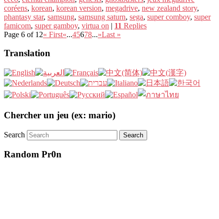
coréens
,
korean
,
korean version
,
megadrive
,
new zealand story
,
phantasy star
,
samsung
,
samsung saturn
,
sega
,
super comboy
,
super
famicom
,
super gamboy
,
virtua on
|
11
Replies
Page 6 of 12
« First
«
...
4
5
6
7
8
...
»
Last »
Translation
Chercher un jeu (ex: mario)
Search
Random Pr0n