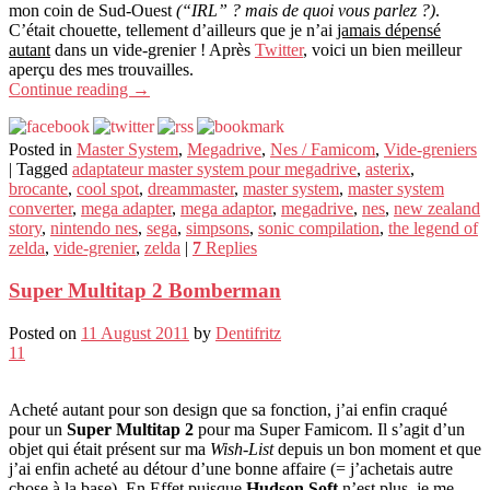
mon coin de Sud-Ouest
(“IRL” ? mais de quoi vous parlez ?)
.
C’était chouette, tellement d’ailleurs que je n’ai
jamais dépensé
autant
dans un vide-grenier ! Après
Twitter
, voici un bien meilleur
aperçu des mes trouvailles.
Continue reading
→
Posted in
Master System
,
Megadrive
,
Nes / Famicom
,
Vide-greniers
|
Tagged
adaptateur master system pour megadrive
,
asterix
,
brocante
,
cool spot
,
dreammaster
,
master system
,
master system
converter
,
mega adapter
,
mega adaptor
,
megadrive
,
nes
,
new zealand
story
,
nintendo nes
,
sega
,
simpsons
,
sonic compilation
,
the legend of
zelda
,
vide-grenier
,
zelda
|
7
Replies
Super Multitap 2 Bomberman
Posted on
11 August 2011
by
Dentifritz
11
Acheté autant pour son design que sa fonction, j’ai enfin craqué
pour un
Super Multitap 2
pour ma Super Famicom. Il s’agit d’un
objet qui était présent sur ma
Wish-List
depuis un bon moment et que
j’ai enfin acheté au détour d’une bonne affaire (= j’achetais autre
chose à la base). En Effet puisque
Hudson Soft
n’est plus, je me