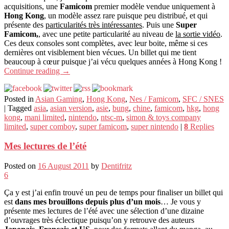
acquisitions, une
Famicom
premier modèle vendue uniquement à
Hong Kong
, un modèle assez rare puisque peu distribué, et qui
présente des
particularités très intéressantes
. Puis une
Super
Famicom,
, avec une petite particularité au niveau de
la sortie vidéo
.
Ces deux consoles sont complètes, avec leur boite, même si ces
dernières ont visiblement bien vécues. Un billet qui me tient
beaucoup à cœur puisque j’ai vécu quelques années à Hong Kong !
Continue reading
→
Posted in
Asian Gaming
,
Hong Kong
,
Nes / Famicom
,
SFC / SNES
|
Tagged
asia
,
asian version
,
asie
,
bung
,
chine
,
famicom
,
hkg
,
hong
kong
,
mani limited
,
nintendo
,
ntsc-m
,
simon & toys company
limited
,
super comboy
,
super famicom
,
super nintendo
|
8
Replies
Mes lectures de l’été
Posted on
16 August 2011
by
Dentifritz
6
Ça y est j’ai enfin trouvé un peu de temps pour finaliser un billet qui
est
dans mes brouillons depuis plus d’un mois
… Je vous y
présente mes lectures de l’été avec une sélection d’une dizaine
d’ouvrages très éclectique puisqu’on y retrouve des auteurs