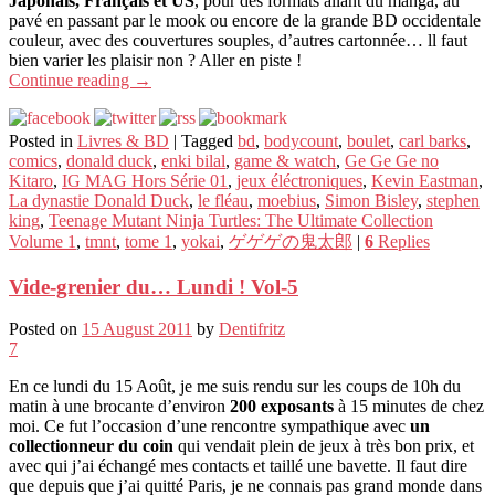
Japonais, Français et US
, pour des formats allant du manga, au
pavé en passant par le mook ou encore de la grande BD occidentale
couleur, avec des couvertures souples, d’autres cartonnée… ll faut
bien varier les plaisir non ? Aller en piste !
Continue reading
→
Posted in
Livres & BD
|
Tagged
bd
,
bodycount
,
boulet
,
carl barks
,
comics
,
donald duck
,
enki bilal
,
game & watch
,
Ge Ge Ge no
Kitaro
,
IG MAG Hors Série 01
,
jeux éléctroniques
,
Kevin Eastman
,
La dynastie Donald Duck
,
le fléau
,
moebius
,
Simon Bisley
,
stephen
king
,
Teenage Mutant Ninja Turtles: The Ultimate Collection
Volume 1
,
tmnt
,
tome 1
,
yokai
,
ゲゲゲの鬼太郎
|
6
Replies
Vide-grenier du… Lundi ! Vol-5
Posted on
15 August 2011
by
Dentifritz
7
En ce lundi du 15 Août, je me suis rendu sur les coups de 10h du
matin à une brocante d’environ
200 exposants
à 15 minutes de chez
moi. Ce fut l’occasion d’une rencontre sympathique avec
un
collectionneur du coin
qui vendait plein de jeux à très bon prix, et
avec qui j’ai échangé mes contacts et taillé une bavette. Il faut dire
que depuis que j’ai quitté Paris, je ne connais pas grand monde dans