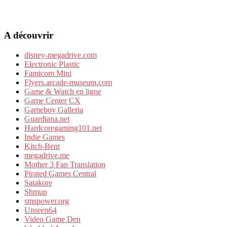
A découvrir
disney-megadrive.com
Electronic Plastic
Famicom Mini
Flyers.arcade-museum.com
Game & Watch en ligne
Game Center CX
Gameboy Galleria
Guardiana.net
Hardcoregaming101.net
Indie Games
Kitch-Bent
megadrive.me
Mother 3 Fan Translation
Pirated Games Central
Satakore
Shmup
smspower.org
Unseen64
Video Game Den