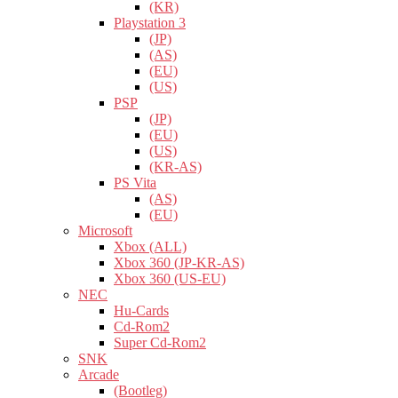
(KR)
Playstation 3
(JP)
(AS)
(EU)
(US)
PSP
(JP)
(EU)
(US)
(KR-AS)
PS Vita
(AS)
(EU)
Microsoft
Xbox (ALL)
Xbox 360 (JP-KR-AS)
Xbox 360 (US-EU)
NEC
Hu-Cards
Cd-Rom2
Super Cd-Rom2
SNK
Arcade
(Bootleg)