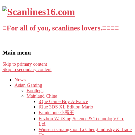
≡For all of you, scanlines lovers.≡≡≡≡
Main menu
Skip to primary content
Skip to secondary content
News
Asian Gaming
Bootlegs
Mainland China
iQue Game Boy Advance
iQue 3DS XL Edition Mario
Famiclone 小霸王
Fuzhou WaiXing Science & Technology Co.
Ltd.
Winsen / Guangzhou Li Cheng Industry & Trade
Co.