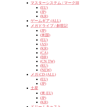
マスターシステム / マークIII
(EU)
(JP)
(KR)
ゲームギア (ALL)
メガドライブ / 創世記
(JP)
(米国)
(EU)
(AS)
(KR)
(CA)
(BR)
(CN TW)
(RU)
(NEW)
メガ-CD (ALL)
(EU)
(JP)
土星
(米·EU)
(JP)
(KR)
ドリームキャスト