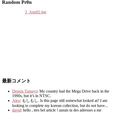
Random Pr0n
最新コメント
Dennis Tamayo
:
My country had the Mega Drive back in the
1990s
,
but it’s in NTSC
.
Alex
: もしもし.
Is this page still somewhat looked at
?
I am
looking to complete my korean collection
,
but do not have..
.
david
:
hello
,
tres bel article
!
aurais tu des adresses a me