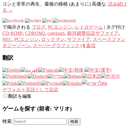
コンと非常の再生、最後の移植 (あまりに) 高価な.
読み続け
る
→
で掲示される
ブログ
,
PCエンジン
,
レトロゲーム
|
タグ付け
CD·ROM²
,
CDROM2
,
coregrafx
,
銀河婦警伝説サファイア
,
NEC
,
PCエンジン
,
ロックマン
,
サファイア
,
スペースファン
タジーゾーン
,
スーパーグラフィック
|
8
返信
翻訳
デフォルト言語として設定
翻訳を編集
ゲームを探す (前者: マリオ)
検索