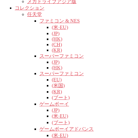
メガドライブアジア版
コレクション
任天堂
ファミコン & NES
(米·EU)
(JP)
(HK)
(CH)
(KR)
スーパーファミコン
(JP)
(HK)
スーパーファミコン
(EU)
(米国)
(KR)
(ブート)
ゲームボーイ
(JP)
(米·EU)
(ブート)
ゲームボーイアドバンス
(米·EU)