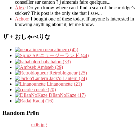
conseiller sur canton
?
j aimerais faire quelques..
.
Álex
: Do you know where can I find a scan of the cartridge’s
sticker? This post is the only site that I saw...
Achoo
: I bought one of these today. If anyone is interested in
knowing anything about it, let me know.
ザ + おしゃべりな
neocalimero (45)
SP!ニュージーランド (44)
bababaloo (33)
Ambseb (29)
Retroblogueur (25)
Jack'o'Lantern (24)
Linanounette (21)
cocole (20)
DIlanNoKaze (17)
Radaj (16)
Random Pr0n