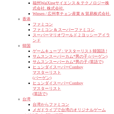
福州WaiXingサイエンス & テクノロジー株
式会社. 株式会社.
Winsen / 広州李チェン産業 & 貿易株式会社.
香港
ファミコン
ファミコン & スーパーファミコン
スーパーマリオワールド 2 ヨッシーアイラ
ンド
韓国
ゲームキューブ : マスターリスト韓国語 !
サムスンスーパーカム*男の子 (バーゲン)
サムスンスーパーカム*男の子 (英語で)
ヒュンダイスーパーComboy
マスターリスト
(バーゲン)
ヒュンダイスーパーComboy
マスターリスト
(英語で)
台湾
台湾からファミコン
メガドライブで台湾のオリジナルゲーム