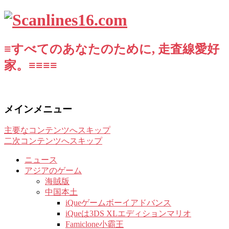
≡すべてのあなたのために, 走査線愛好
家。≡≡≡≡
メインメニュー
主要なコンテンツへスキップ
二次コンテンツへスキップ
ニュース
アジアのゲーム
海賊版
中国本土
iQueゲームボーイアドバンス
iQueは3DS XLエディションマリオ
Famiclone小霸王