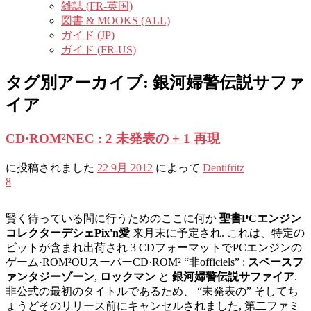
雑誌 (FR-英国)
図書 & MOOKS (ALL)
ガイド (JP)
ガイド (FR-US)
タグ別アーカイブ:
銀河婦警伝説サファ
イア
CD·ROM²NEC : 2 未発表の + 1 再現
に投稿されました
22 9月 2012
によって
Dentifritz
8
賢く待っている間に行うためのここに何か
聖書PCエンジン
コレクターデシェPix'n愛
来月末に予定され. これは、特定の
ビットが含まれ出荷され 3 CDフォーマットでPCエンジンの
ゲーム·ROM²OUスーパーCD·ROM² “非officiels” :
スペースフ
ァンタジーゾーン
,
ロックマン
と
銀河婦警伝説サファイア
.
非公式の最初のタイトルであるため、 “未発表の” そしてち
ょうどそのリリース前にキャンセルされました, 第二ファミ