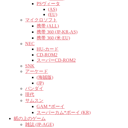
PSヴィータ
(AS)
(EU)
マイクロソフト
携帯 (ALL)
携帯 360 (JP-KR-AS)
携帯 360 (米·EU)
NEC
HU-カード
CD-ROM2
スーパーCD-ROM2
SNK
アーケード
(海賊版)
(JP)
バンダイ
現代
サムスン
GAM *ボーイ
スーパーカム*ボーイ (KR)
紙の上のゲーム
雑誌 (JP-AGE)