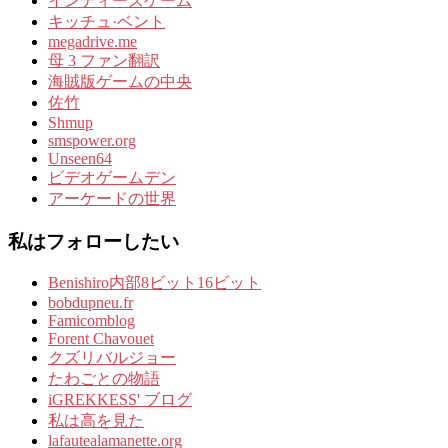
インディーズゲーム
キッチュ·ベント
megadrive.me
母 3 ファン翻訳
海賊版ゲームの中央
佐竹
Shmup
smspower.org
Unseen64
ビデオゲームデン
アーケードの世界
私はフォローしたい
Benishiro内部8ビット16ビット
bobdupneu.fr
Famicomblog
Forent Chavouet
クズリバルジョー
たわごとの物語
iGREKKESS' ブログ
私は高を見た
lafautealamanette.org