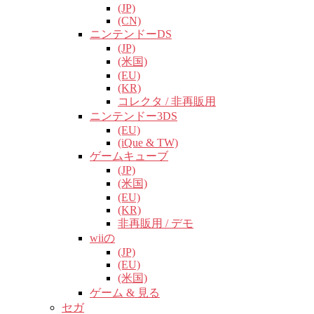
(JP)
(CN)
ニンテンドーDS
(JP)
(米国)
(EU)
(KR)
コレクタ / 非再販用
ニンテンドー3DS
(EU)
(iQue & TW)
ゲームキューブ
(JP)
(米国)
(EU)
(KR)
非再販用 / デモ
wiiの
(JP)
(EU)
(米国)
ゲーム & 見る
セガ