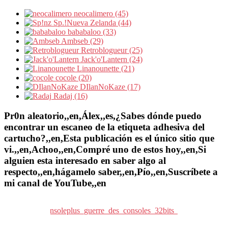
neocalimero (45)
Sp.!Nueva Zelanda (44)
bababaloo (33)
Ambseb (29)
Retroblogueur (25)
Jack'o'Lantern (24)
Linanounette (21)
cocole (20)
DIlanNoKaze (17)
Radaj (16)
Pr0n aleatorio,,en,Álex,,es,¿Sabes dónde puedo
encontrar un escaneo de la etiqueta adhesiva del
cartucho?,,en,Esta publicación es el único sitio que
vi.,,en,Achoo,,en,Compré uno de estos hoy,,en,Si
alguien esta interesado en saber algo al
respecto,,en,hágamelo saber,,en,Pío,,en,Suscríbete a
mi canal de YouTube,,en