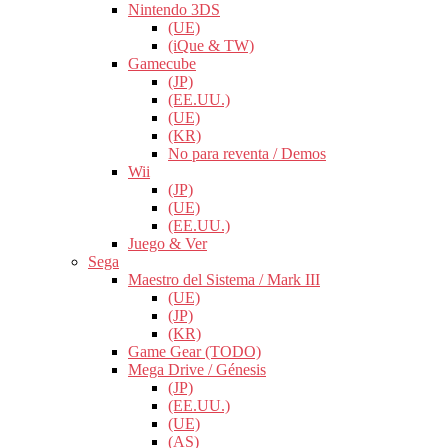
Nintendo 3DS
(UE)
(iQue & TW)
Gamecube
(JP)
(EE.UU.)
(UE)
(KR)
No para reventa / Demos
Wii
(JP)
(UE)
(EE.UU.)
Juego & Ver
Sega
Maestro del Sistema / Mark III
(UE)
(JP)
(KR)
Game Gear (TODO)
Mega Drive / Génesis
(JP)
(EE.UU.)
(UE)
(AS)