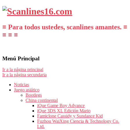
≡ Para todos ustedes, scanlines amantes. ≡
≡ ≡ ≡
Menú Principal
Ir a la página principal
Ir a la página secundaria
Noticias
Juego asiático
Bootlegs
China continental
iQue Game Boy Advance
iQue 3DS XL Edición Mario
Famiclone Cassidy y Sundance Kid
Fuzhou WaiXing Ciencia & Technology Co.
Ltd.