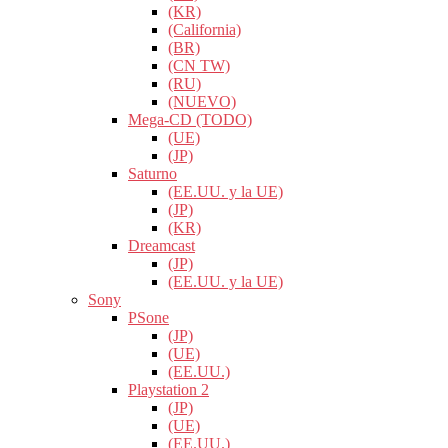
(KR)
(California)
(BR)
(CN TW)
(RU)
(NUEVO)
Mega-CD (TODO)
(UE)
(JP)
Saturno
(EE.UU. y la UE)
(JP)
(KR)
Dreamcast
(JP)
(EE.UU. y la UE)
Sony
PSone
(JP)
(UE)
(EE.UU.)
Playstation 2
(JP)
(UE)
(EE.UU.)