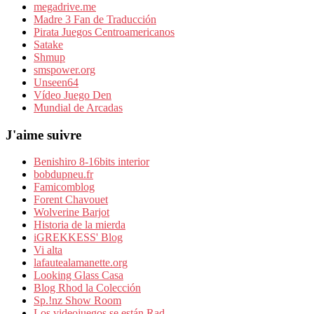
megadrive.me
Madre 3 Fan de Traducción
Pirata Juegos Centroamericanos
Satake
Shmup
smspower.org
Unseen64
Vídeo Juego Den
Mundial de Arcadas
J'aime suivre
Benishiro 8-16bits interior
bobdupneu.fr
Famicomblog
Forent Chavouet
Wolverine Barjot
Historia de la mierda
iGREKKESS' Blog
Vi alta
lafautealamanette.org
Looking Glass Casa
Blog Rhod la Colección
Sp.!nz Show Room
Los videojuegos se están Rad