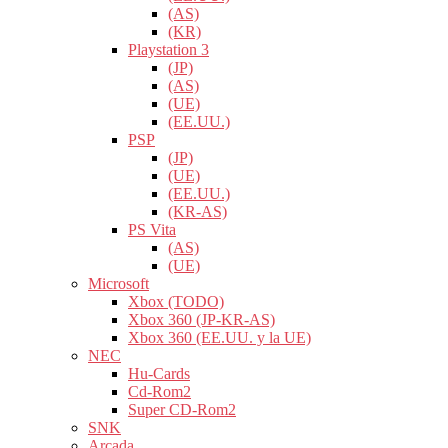
(AS)
(KR)
Playstation 3
(JP)
(AS)
(UE)
(EE.UU.)
PSP
(JP)
(UE)
(EE.UU.)
(KR-AS)
PS Vita
(AS)
(UE)
Microsoft
Xbox (TODO)
Xbox 360 (JP-KR-AS)
Xbox 360 (EE.UU. y la UE)
NEC
Hu-Cards
Cd-Rom2
Super CD-Rom2
SNK
Arcada