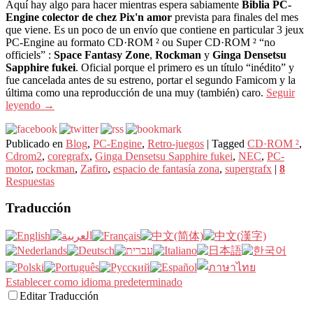
Aquí hay algo para hacer mientras espera sabiamente
Biblia PC-
Engine colector de chez Pix'n amor
prevista para finales del mes
que viene. Es un poco de un envío que contiene en particular 3 jeux
PC-Engine au formato CD·ROM ² ou Super CD·ROM ² “no
officiels” :
Space Fantasy Zone
,
Rockman
y
Ginga Densetsu
Sapphire fukei
. Oficial porque el primero es un título “inédito” y
fue cancelada antes de su estreno, portar el segundo Famicom y la
última como una reproducción de una muy (también) caro.
Seguir
leyendo
→
Publicado en
Blog
,
PC-Engine
,
Retro-juegos
|
Tagged
CD·ROM ²
,
Cdrom2
,
coregrafx
,
Ginga Densetsu Sapphire fukei
,
NEC
,
PC-
motor
,
rockman
,
Zafiro
,
espacio de fantasía zona
,
supergrafx
|
8
Respuestas
Traducción
Establecer como idioma predeterminado
Editar Traducción