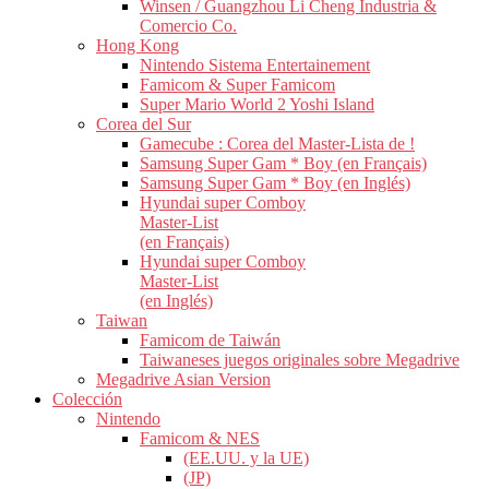
Winsen / Guangzhou Li Cheng Industria &
Comercio Co.
Hong Kong
Nintendo Sistema Entertainement
Famicom & Super Famicom
Super Mario World 2 Yoshi Island
Corea del Sur
Gamecube : Corea del Master-Lista de !
Samsung Super Gam * Boy (en Français)
Samsung Super Gam * Boy (en Inglés)
Hyundai super Comboy
Master-List
(en Français)
Hyundai super Comboy
Master-List
(en Inglés)
Taiwan
Famicom de Taiwán
Taiwaneses juegos originales sobre Megadrive
Megadrive Asian Version
Colección
Nintendo
Famicom & NES
(EE.UU. y la UE)
(JP)