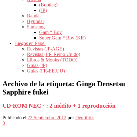
(Bootleg)
(JP)
Bandai
Hyundai
Samsung
Gam * Boy
Súper Gam * Boy (KR)
Juegos en Papel
Revistas (JP-AGE)
Revistas (FR-Reino Unido)
Libros & Mooks (TODO)
Guías (JP)
Guías (FR-EE.UU)
Archivo de la etiqueta:
Ginga Densetsu
Sapphire fukei
CD·ROM NEC ² : 2 inédito + 1 reproducción
Publicado el
22 Septiembre 2012
por
Dentifritz
8