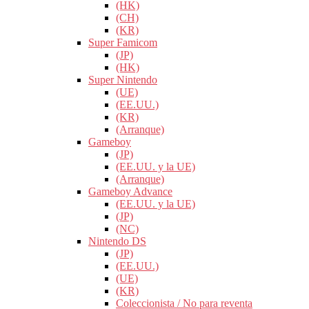
(HK)
(CH)
(KR)
Super Famicom
(JP)
(HK)
Super Nintendo
(UE)
(EE.UU.)
(KR)
(Arranque)
Gameboy
(JP)
(EE.UU. y la UE)
(Arranque)
Gameboy Advance
(EE.UU. y la UE)
(JP)
(NC)
Nintendo DS
(JP)
(EE.UU.)
(UE)
(KR)
Coleccionista / No para reventa