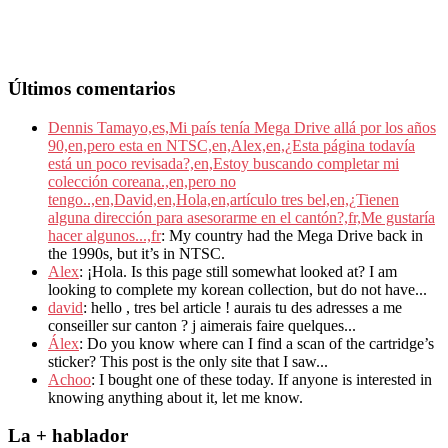
Últimos comentarios
Dennis Tamayo,es,Mi país tenía Mega Drive allá por los años
90,en,pero esta en NTSC,en,Alex,en,¿Esta página todavía
está un poco revisada?,en,Estoy buscando completar mi
colección coreana.,en,pero no
tengo..,en,David,en,Hola,en,artículo tres bel,en,¿Tienen
alguna dirección para asesorarme en el cantón?,fr,Me gustaría
hacer algunos...,fr
: My country had the Mega Drive back in
the 1990s, but it’s in NTSC.
Alex
: ¡Hola. Is this page still somewhat looked at? I am
looking to complete my korean collection, but do not have...
david
: hello , tres bel article ! aurais tu des adresses a me
conseiller sur canton ? j aimerais faire quelques...
Álex
: Do you know where can I find a scan of the cartridge’s
sticker? This post is the only site that I saw...
Achoo
: I bought one of these today. If anyone is interested in
knowing anything about it, let me know.
La + hablador