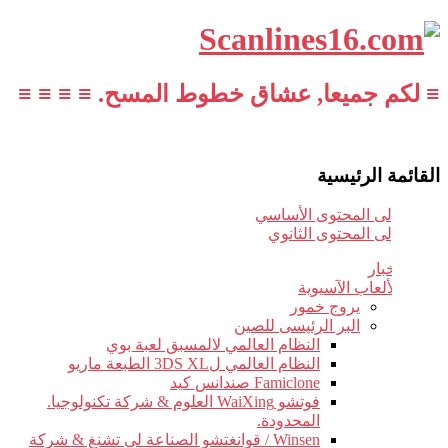
≡ لكم جميعا, عشاق خطوط المسح. ≡ ≡ ≡ ≡
القائمة الرئيسية
تخطي إلى المحتوى الأساسي
تخطي إلى المحتوى الثانوي
أخبار
الألعاب الآسيوية
يروج خمور
البر الرئيسى للصين
النظام العالمي لالمسبق لعبة بوي
النظام العالمي ل3DS XL الطبعة ماريو
Famiclone صندانس كيد
فوتشو WaiXing العلوم & شركة تكنولوجيا.
المحدودة.
Winsen / قوانغتشو الصناعة لى تشنغ & شركة