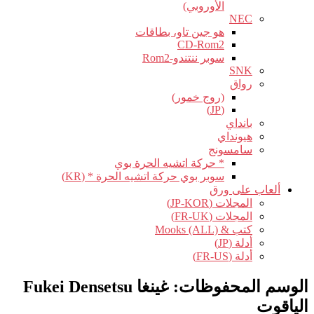
الأوروبي)
NEC
هو جين تاو، بطاقات
CD-Rom2
سوبر ننتندو-Rom2
SNK
رواق
(روج خمور)
(JP)
بانداي
هيونداي
سامسونج
* حركة اتشيه الحرة بوي
سوبر بوي حركة اتشيه الحرة * (KR)
ألعاب على ورق
المجلات (JP-KOR)
المجلات (FR-UK)
كتب & Mooks (ALL)
أدلة (JP)
أدلة (FR-US)
الوسم المحفوظات:
غينغا Fukei Densetsu
الياقوت