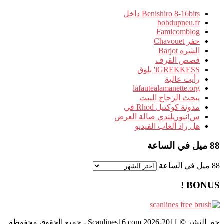
Benishiro 8-16bits داخل
bobdupneu.fr
Famicomblog
حفر Chavouet
الشره Barjot
قصص القرف
iGREKKESS' بلوق
رأيت عالية
lafautealamanette.org
يبحث الزجاج البيت
مدونة كوكتيل Rhod في
س!نيوزيلندي صالة العرض
هل راد ألعاب الفيديو
88 ميل في الساعة
88 ميل في الساعة
BONUS !
حق النشر © 2011-2026 Scanlines16.com - جميع الحقوق محفوظة