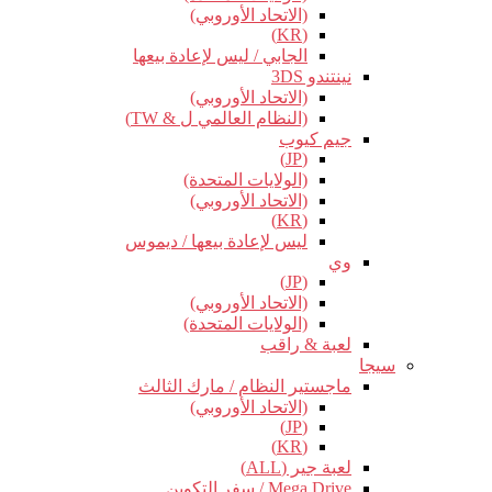
(الاتحاد الأوروبي)
(KR)
الجابي / ليس لإعادة بيعها
نينتندو 3DS
(الاتحاد الأوروبي)
(النظام العالمي ل & TW)
جيم كيوب
(JP)
(الولايات المتحدة)
(الاتحاد الأوروبي)
(KR)
ليس لإعادة بيعها / ديموس
وي
(JP)
(الاتحاد الأوروبي)
(الولايات المتحدة)
لعبة & راقب
سيجا
ماجستير النظام / مارك الثالث
(الاتحاد الأوروبي)
(JP)
(KR)
لعبة جير (ALL)
Mega Drive / سفر التكوين