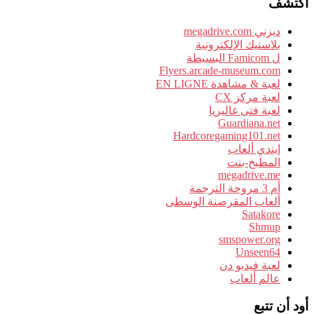
اكتشف
ديزني megadrive.com
بلاستيك الإلكترونية
ل Famicom البسيطة
Flyers.arcade-museum.com
لعبة & مشاهدة EN LIGNE
لعبة مركز CX
لعبة فتى غاليريا
Guardiana.net
Hardcoregaming101.net
إيندي ألعاب
المطبخ-بنت
megadrive.me
أم 3 مروحة الترجمة
ألعاب المقرصنة الوسطى
Satakore
Shmup
smspower.org
Unseen64
لعبة فيديو دن
عالم ألعاب
أود أن تتبع