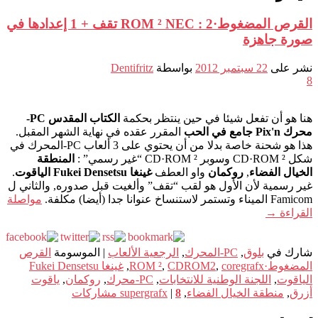
القرص المضغوط·ROM ² NEC : 2 تقف + 1 إعدادها في
صورة جاهزة
نشر على
22 سبتمبر 2012
بواسطة
Dentifritz
8
هنا هو أن تفعل شيئا في حين ينتظر بحكمة
الكتاب المقدس PC-
محرك Pix'n جامع في الحب
المقرر عقده في نهاية الشهر المقبل.
هذا هو شحنة خاصة بدلا من أن يحتوي على 3 ألعاب PC-المحرك في
شكل CD·ROM ² وسوبر CD·ROM ² “غير رسمي” :
المنطقة
الخيال الفضاء
,
روكمان
واو العطف
غينغا Fukei Densetsu الياقوت
.
غير رسمية لأن الأول هو لقب “تقف” وألغيت قبل صدوره, والثاني ل
Famicom الميناء وتستمر لاستنساخ عنوانا جدا (أيضا) مكلفة.
مواصلة
القراءة
→
شارك في
بلوق
,
PC-المحرك
,
الرجعية الألعاب
|
الموسومة
القرص
المضغوط·ROM ²
coregrafx
,
CDROM2
,
,
غينغا Fukei Densetsu
الياقوت
,
اللجنة الوطنية للانتخابات
,
PC-محرك
,
روكمان
,
ياقوت
أزرق
,
منطقة الخيال الفضاء
,
8
|
supergrafx
مشاركات