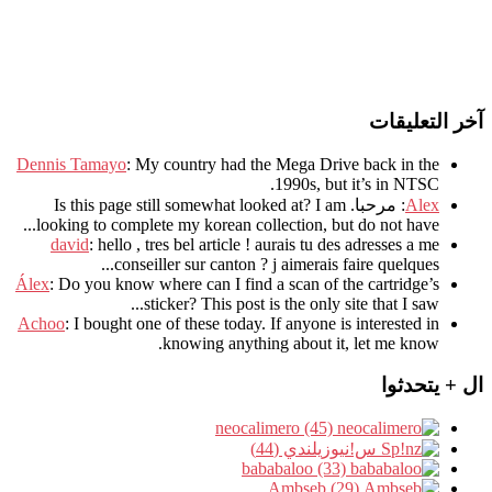
آخر التعليقات
Dennis Tamayo
:
My country had the Mega Drive back in the
.
1990s
,
but it’s in NTSC
Alex
: مرحبا.
I am
?
Is this page still somewhat looked at
.
looking to complete my korean collection
,
but do not have..
david
:
hello
,
tres bel article
!
aurais tu des adresses a me
.
conseiller sur canton
?
j aimerais faire quelques..
Álex
: Do you know where can I find a scan of the cartridge’s
sticker? This post is the only site that I saw...
Achoo
: I bought one of these today. If anyone is interested in
knowing anything about it, let me know.
ال + يتحدثوا
neocalimero (45)
س!نيوزيلندي (44)
bababaloo (33)
Ambseb (29)