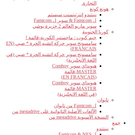
التجارة.
هونغ كونغ
نينتندو إنترتينمنت سيستم
ل Famicom & سوبر ل Famicom
سوبر ماريو العالم 2 جزيرة يوشي
كوريا الجنوبية
جيم كيوب : ماجستير الكورية-قائمة !
سامسونج سوبر حركة اتشيه الحرة * صبي (EN
FRANCAIS)
سامسونج سوبر حركة اتشيه الحرة * صبي (في
اللغة الإنجليزية)
هيونداي سوبر Comboy
MASTER-قائمة
(EN FRANCAIS)
هيونداي سوبر Comboy
MASTER-قائمة
(في اللغة الإنجليزية)
تايوان
ل Famicom من تايوان
الألعاب الأصلية التايوانية على megadrive من
النسخة الآسيوية megadrive من
جمع
نينتندو
ل Famicom & NES