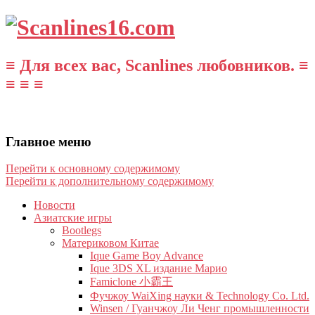
≡ Для всех вас, Scanlines любовников. ≡
≡ ≡ ≡
Главное меню
Перейти к основному содержимому
Перейти к дополнительному содержимому
Новости
Азиатские игры
Bootlegs
Материковом Китае
Ique Game Boy Advance
Ique 3DS XL издание Марио
Famiclone 小霸王
Фучжоу WaiXing науки & Technology Co. Ltd.
Winsen / Гуанчжоу Ли Ченг промышленности