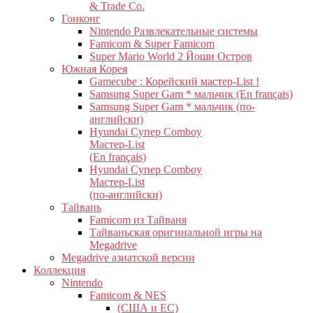
& Trade Co.
Гонконг
Nintendo Развлекательные системы
Famicom & Super Famicom
Super Mario World 2 Йоши Остров
Южная Корея
Gamecube : Корейский мастер-List !
Samsung Super Gam * мальчик (En français)
Samsung Super Gam * мальчик (по-
английски)
Hyundai Супер Comboy
Мастер-List
(En français)
Hyundai Супер Comboy
Мастер-List
(по-английски)
Тайвань
Famicom из Тайваня
Тайваньская оригинальной игры на
Megadrive
Megadrive азиатской версии
Коллекция
Nintendo
Famicom & NES
(США и ЕС)