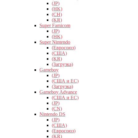
(JP)
(HK)
(CH)
(KR)
Super Famicom
(JP)
(HK)
Super Nintendo
(Евросоюз)
(США)
(KR)
(Загрузка)
Gameboy
(JP)
(США и ЕС)
(Загрузка)
Gameboy Advance
(США и ЕС)
(JP)
(CN)
Nintendo DS
(JP)
(США)
(Евросоюз)
(KR)