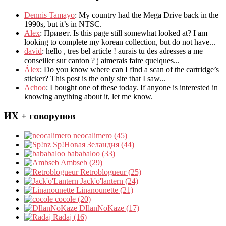
Dennis Tamayo
:
My country had the Mega Drive back in the
1990s
,
but it’s in NTSC
.
Alex
: Привет.
Is this page still somewhat looked at
?
I am
looking to complete my korean collection
,
but do not have..
.
david
:
hello
,
tres bel article
!
aurais tu des adresses a me
conseiller sur canton
?
j aimerais faire quelques..
.
Álex
: Do you know where can I find a scan of the cartridge’s
sticker? This post is the only site that I saw...
Achoo
: I bought one of these today. If anyone is interested in
knowing anything about it, let me know.
ИХ + говорунов
neocalimero (45)
Sp!Новая Зеландия (44)
bababaloo (33)
Ambseb (29)
Retroblogueur (25)
Jack'o'lantern (24)
Linanounette (21)
cocole (20)
DIlanNoKaze (17)
Radaj (16)