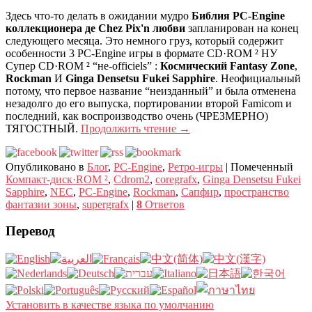
Здесь что-то делать в ожидании мудро
Библия PC-Engine
коллекционера де Chez Pix'n любви
запланирован на конец
следующего месяца. Это немного груз, который содержит
особенности 3 PC-Engine игры в формате CD·ROM ² НУ
Супер CD·ROM ² “не-officiels” :
Космический Fantasy Zone
,
Rockman
И
Ginga Densetsu Fukei Sapphire
. Неофициальный
потому, что первое название “неизданный” и была отменена
незадолго до его выпуска, портировании второй Famicom и
последний, как воспроизводство очень (ЧРЕЗМЕРНО)
ТЯГОСТНЫЙ.
Продолжить чтение
→
Опубликовано в
Блог
,
PC-Engine
,
Ретро-игры
|
Помеченный
Компакт-диск·ROM ²
,
Cdrom2
,
coregrafx
,
Ginga Densetsu Fukei
Sapphire
,
NEC
,
PC-Engine
,
Rockman
,
Сапфир
,
пространство
фантазии зоны
,
supergrafx
|
8
Ответов
Перевод
Установить в качестве языка по умолчанию