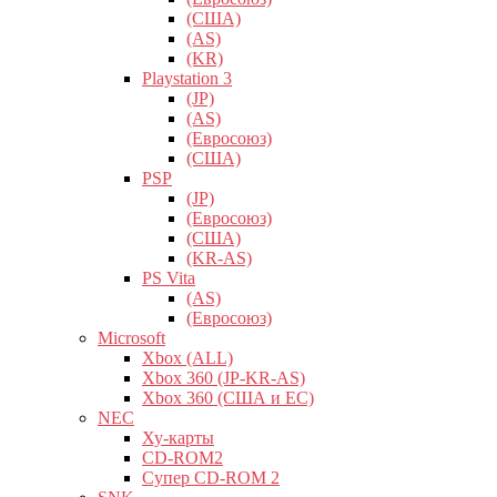
(США)
(AS)
(KR)
Playstation 3
(JP)
(AS)
(Евросоюз)
(США)
PSP
(JP)
(Евросоюз)
(США)
(KR-AS)
PS Vita
(AS)
(Евросоюз)
Microsoft
Xbox (ALL)
Xbox 360 (JP-KR-AS)
Xbox 360 (США и ЕС)
NEC
Ху-карты
CD-ROM2
Супер CD-ROM 2