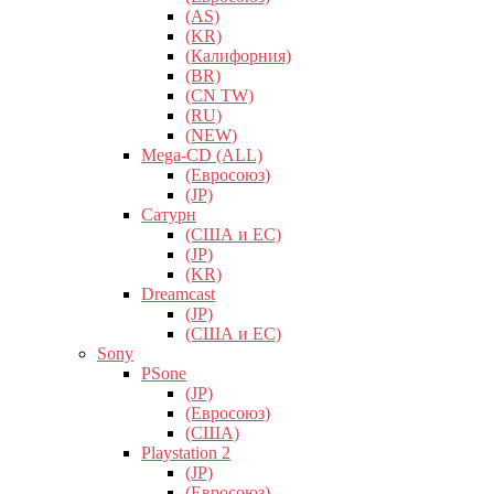
(AS)
(KR)
(Калифорния)
(BR)
(CN TW)
(RU)
(NEW)
Mega-CD (ALL)
(Евросоюз)
(JP)
Сатурн
(США и ЕС)
(JP)
(KR)
Dreamcast
(JP)
(США и ЕС)
Sony
PSone
(JP)
(Евросоюз)
(США)
Playstation 2
(JP)
(Евросоюз)