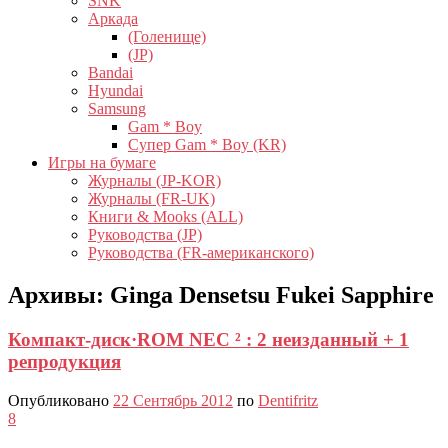
SNK
Аркада
(Голенище)
(JP)
Bandai
Hyundai
Samsung
Gam * Boy
Супер Gam * Boy (KR)
Игры на бумаге
Журналы (JP-KOR)
Журналы (FR-UK)
Книги & Mooks (ALL)
Руководства (JP)
Руководства (FR-американского)
Архивы:
Ginga Densetsu Fukei Sapphire
Компакт-диск·ROM NEC ² : 2 неизданный + 1
репродукция
Опубликовано
22 Сентябрь 2012
по
Dentifritz
8