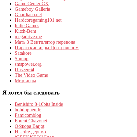
Game Center CX
Gameboy Galleria
Guardiana.net
Hardcoregaming101.net
Indie Games
Kitch-Bent
megadrive.me
Мать 3 Вентилятор перевода
Пиратские игры Центральном
Satakore
Shmup
smspower.org
Unseen64
The Video Game
Мир игры
Я хотел бы следовать
Benishiro 8-16bits Inside
bobdupneu.fr
Famicomblog
Forent Chavouet
Обжора Barjot
Histoire дерьмо