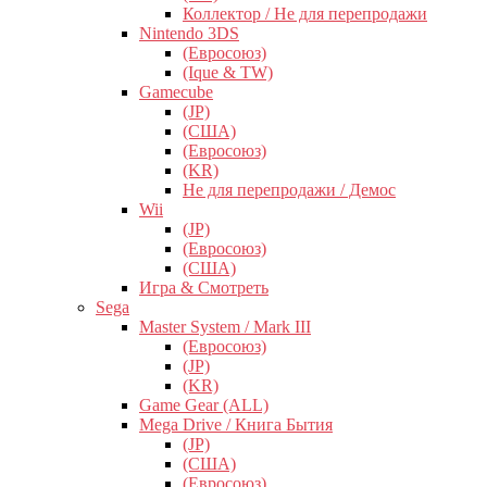
Коллектор / Не для перепродажи
Nintendo 3DS
(Евросоюз)
(Ique & TW)
Gamecube
(JP)
(США)
(Евросоюз)
(KR)
Не для перепродажи / Демос
Wii
(JP)
(Евросоюз)
(США)
Игра & Смотреть
Sega
Master System / Mark III
(Евросоюз)
(JP)
(KR)
Game Gear (ALL)
Mega Drive / Книга Бытия
(JP)
(США)
(Евросоюз)