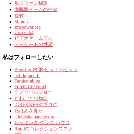
母 3 ファン翻訳
海賊版ゲームの中央
佐竹
Shmup
smspower.org
Unseen64
ビデオゲームデン
アーケードの世界
私はフォローしたい
Benishiro内部8ビット16ビット
bobdupneu.fr
Famicomblog
Forent Chavouet
クズリバルジョー
たわごとの物語
iGREKKESS' ブログ
私は高を見た
lafautealamanette.org
ルッキング·グラス·ハウス
Rhodのコレクションブログ