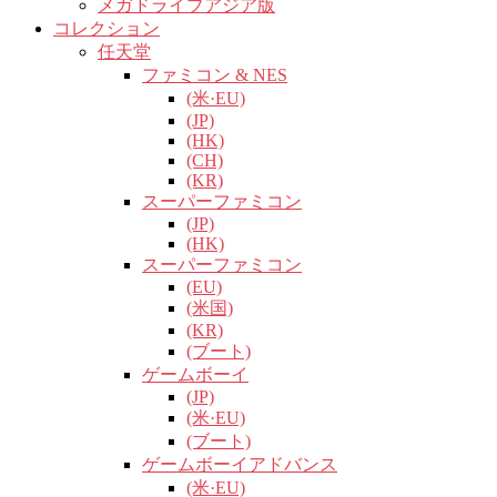
メガドライブアジア版
コレクション
任天堂
ファミコン & NES
(米·EU)
(JP)
(HK)
(CH)
(KR)
スーパーファミコン
(JP)
(HK)
スーパーファミコン
(EU)
(米国)
(KR)
(ブート)
ゲームボーイ
(JP)
(米·EU)
(ブート)
ゲームボーイアドバンス
(米·EU)