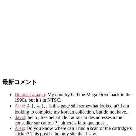
最新コメント
Dennis Tamayo
:
My country had the Mega Drive back in the
1990s
,
but it’s in NTSC
.
Alex
: もしもし.
Is this page still somewhat looked at
?
I am
looking to complete my korean collection
,
but do not have..
.
david
:
hello
,
tres bel article
!
aurais tu des adresses a me
conseiller sur canton
?
j aimerais faire quelques..
.
Álex
: Do you know where can I find a scan of the cartridge’s
sticker? This post is the only site that I saw...