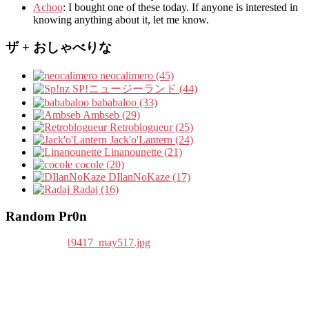
Achoo
: I bought one of these today. If anyone is interested in
knowing anything about it, let me know.
ザ + おしゃべりな
neocalimero (45)
SP!ニュージーランド (44)
bababaloo (33)
Ambseb (29)
Retroblogueur (25)
Jack'o'Lantern (24)
Linanounette (21)
cocole (20)
DIlanNoKaze (17)
Radaj (16)
Random Pr0n