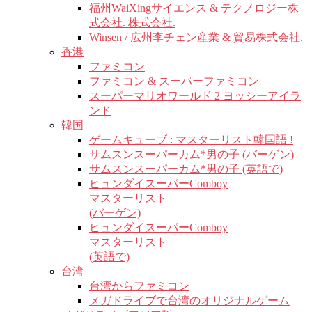
福州WaiXingサイエンス & テクノロジー株
式会社. 株式会社.
Winsen / 広州李チェン産業 & 貿易株式会社.
香港
ファミコン
ファミコン & スーパーファミコン
スーパーマリオワールド 2 ヨッシーアイラ
ンド
韓国
ゲームキューブ : マスターリスト韓国語 !
サムスンスーパーカム*男の子 (バーゲン)
サムスンスーパーカム*男の子 (英語で)
ヒュンダイスーパーComboy
マスターリスト
(バーゲン)
ヒュンダイスーパーComboy
マスターリスト
(英語で)
台湾
台湾からファミコン
メガドライブで台湾のオリジナルゲーム