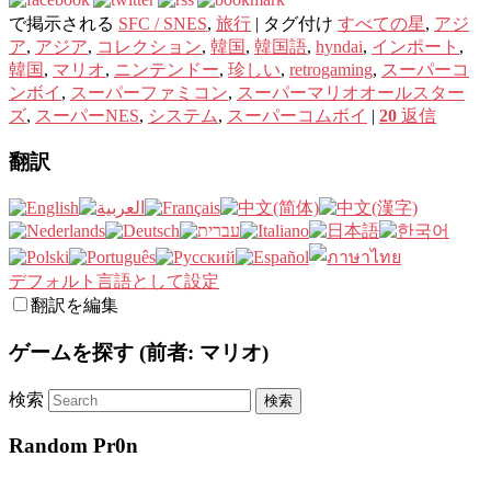
で掲示される
SFC / SNES
,
旅行
|
タグ付け
すべての星
,
アジ
ア
,
アジア
,
コレクション
,
韓国
,
韓国語
,
hyndai
,
インポート
,
韓国
,
マリオ
,
ニンテンドー
,
珍しい
,
retrogaming
,
スーパーコ
ンボイ
,
スーパーファミコン
,
スーパーマリオオールスター
ズ
,
スーパーNES
,
システム
,
スーパーコムボイ
|
20
返信
翻訳
デフォルト言語として設定
翻訳を編集
ゲームを探す (前者: マリオ)
検索
Random Pr0n