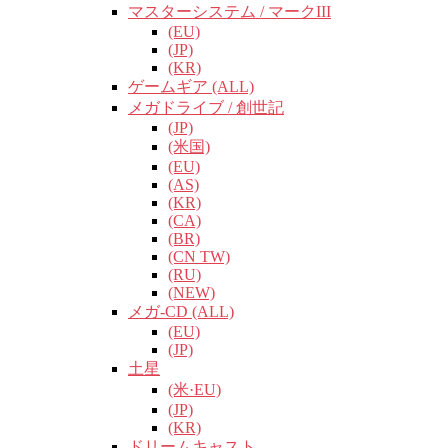
マスターシステム / マークIII
(EU)
(JP)
(KR)
ゲームギア (ALL)
メガドライブ / 創世記
(JP)
(米国)
(EU)
(AS)
(KR)
(CA)
(BR)
(CN TW)
(RU)
(NEW)
メガ-CD (ALL)
(EU)
(JP)
土星
(米·EU)
(JP)
(KR)
ドリームキャスト