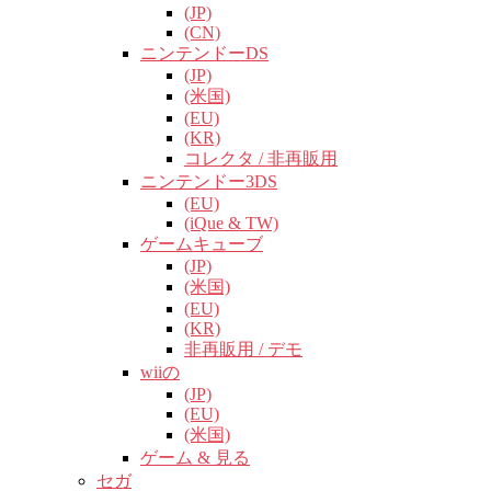
(JP)
(CN)
ニンテンドーDS
(JP)
(米国)
(EU)
(KR)
コレクタ / 非再販用
ニンテンドー3DS
(EU)
(iQue & TW)
ゲームキューブ
(JP)
(米国)
(EU)
(KR)
非再販用 / デモ
wiiの
(JP)
(EU)
(米国)
ゲーム & 見る
セガ