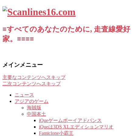
≡すべてのあなたのために, 走査線愛好
家。≡≡≡≡
メインメニュー
主要なコンテンツへスキップ
二次コンテンツへスキップ
ニュース
アジアのゲーム
海賊版
中国本土
iQueゲームボーイアドバンス
iQueは3DS XLエディションマリオ
Famiclone小霸王