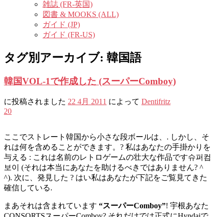
雑誌 (FR-英国)
図書 & MOOKS (ALL)
ガイド (JP)
ガイド (FR-US)
タグ別アーカイブ:
韓国語
韓国VOL-1で作成した (スーパーComboy)
に投稿されました
22 4月 2011
によって
Dentifritz
20
ここでストレート韓国から小さな段ボールは、. しかし、そ
れは何を含めることができます。? 私はあなたの手掛かりを
与える : これは名前のレトロゲームの壮大な作品です슈퍼컴
보이 (それは本当にあなたを助けるべきではありません? ^
^). 次に、発見した ? はい私はあなたが下記をご覧見てきた
確信している.
まあそれは含まれています
“スーパーComboy”
! 宇根あなた
CONSORTSスーパーComboy? それだけでは正式にHyndaiで