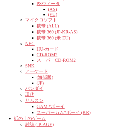
PSヴィータ
(AS)
(EU)
マイクロソフト
携帯 (ALL)
携帯 360 (JP-KR-AS)
携帯 360 (米·EU)
NEC
HU-カード
CD-ROM2
スーパーCD-ROM2
SNK
アーケード
(海賊版)
(JP)
バンダイ
現代
サムスン
GAM *ボーイ
スーパーカム*ボーイ (KR)
紙の上のゲーム
雑誌 (JP-AGE)