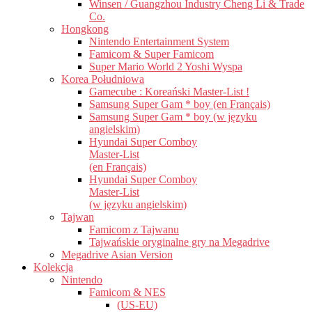
Winsen / Guangzhou Industry Cheng Li & Trade
Co.
Hongkong
Nintendo Entertainment System
Famicom & Super Famicom
Super Mario World 2 Yoshi Wyspa
Korea Południowa
Gamecube : Koreański Master-List !
Samsung Super Gam * boy (en Français)
Samsung Super Gam * boy (w języku
angielskim)
Hyundai Super Comboy
Master-List
(en Français)
Hyundai Super Comboy
Master-List
(w języku angielskim)
Tajwan
Famicom z Tajwanu
Tajwańskie oryginalne gry na Megadrive
Megadrive Asian Version
Kolekcja
Nintendo
Famicom & NES
(US-EU)