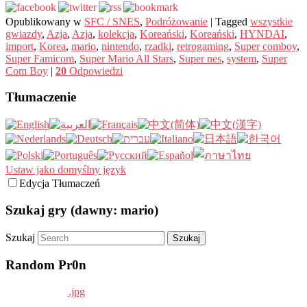
Opublikowany w
SFC / SNES
,
Podróżowanie
|
Tagged
wszystkie
gwiazdy
,
Azja
,
Azja
,
kolekcja
,
Koreański
,
Koreański
,
HYNDAI
,
import
,
Korea
,
mario
,
nintendo
,
rzadki
,
retrogaming
,
Super comboy
,
Super Famicom
,
Super Mario All Stars
,
Super nes
,
system
,
Super
Com Boy
|
20
Odpowiedzi
Tłumaczenie
Ustaw jako domyślny język
Edycja Tłumaczeń
Szukaj gry (dawny: mario)
Szukaj
Random Pr0n