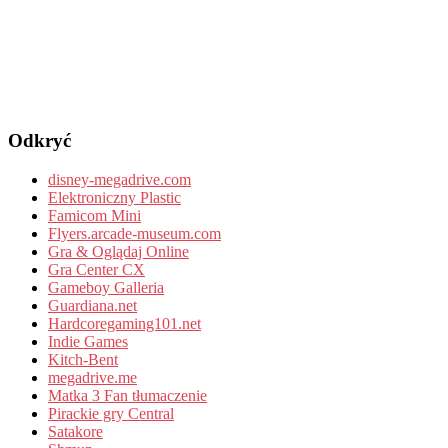
Odkryć
disney-megadrive.com
Elektroniczny Plastic
Famicom Mini
Flyers.arcade-museum.com
Gra & Oglądaj Online
Gra Center CX
Gameboy Galleria
Guardiana.net
Hardcoregaming101.net
Indie Games
Kitch-Bent
megadrive.me
Matka 3 Fan tłumaczenie
Pirackie gry Central
Satakore