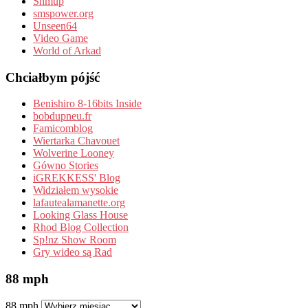
Shmup
smspower.org
Unseen64
Video Game
World of Arkad
Chciałbym pójść
Benishiro 8-16bits Inside
bobdupneu.fr
Famicomblog
Wiertarka Chavouet
Wolverine Looney
Gówno Stories
iGREKKESS' Blog
Widziałem wysokie
lafautealamanette.org
Looking Glass House
Rhod Blog Collection
Sp!nz Show Room
Gry wideo są Rad
88 mph
88 mph