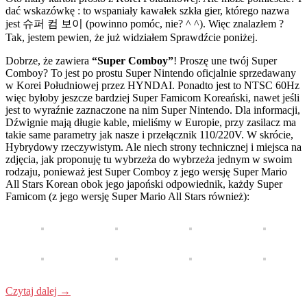
dać wskazówkę : to wspaniały kawałek szkła gier, którego nazwa
jest 슈퍼 컴 보이 (powinno pomóc, nie? ^ ^). Więc znalazłem ?
Tak, jestem pewien, że już widziałem Sprawdźcie poniżej.
Dobrze, że zawiera
“Super Comboy”
! Proszę une twój Super
Comboy? To jest po prostu Super Nintendo oficjalnie sprzedawany
w Korei Południowej przez HYNDAI. Ponadto jest to NTSC 60Hz
więc byłoby jeszcze bardziej Super Famicom Koreański, nawet jeśli
jest to wyraźnie zaznaczone na nim Super Nintendo. Dla informacji,
Dźwignie mają długie kable, mieliśmy w Europie, przy zasilacz ma
takie same parametry jak nasze i przełącznik 110/220V. W skrócie,
Hybrydowy rzeczywistym. Ale niech strony technicznej i miejsca na
zdjęcia, jak proponuję tu wybrzeża do wybrzeża jednym w swoim
rodzaju, ponieważ jest Super Comboy z jego wersję Super Mario
All Stars Korean obok jego japoński odpowiednik, każdy Super
Famicom (z jego wersję Super Mario All Stars również):
Czytaj dalej
→