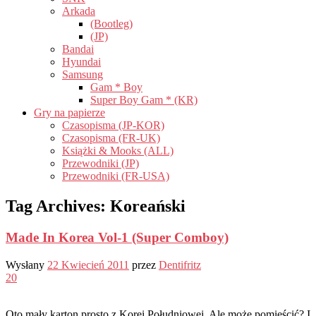
Arkada
(Bootleg)
(JP)
Bandai
Hyundai
Samsung
Gam * Boy
Super Boy Gam * (KR)
Gry na papierze
Czasopisma (JP-KOR)
Czasopisma (FR-UK)
Książki & Mooks (ALL)
Przewodniki (JP)
Przewodniki (FR-USA)
Tag Archives:
Koreański
Made In Korea Vol-1 (Super Comboy)
Wysłany
22 Kwiecień 2011
przez
Dentifritz
20
Oto mały karton prosto z Korei Południowej. Ale może pomieścić? I