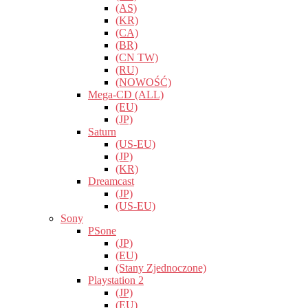
(AS)
(KR)
(CA)
(BR)
(CN TW)
(RU)
(NOWOŚĆ)
Mega-CD (ALL)
(EU)
(JP)
Saturn
(US-EU)
(JP)
(KR)
Dreamcast
(JP)
(US-EU)
Sony
PSone
(JP)
(EU)
(Stany Zjednoczone)
Playstation 2
(JP)
(EU)