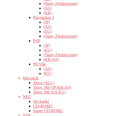
(Stany Zjednoczone)
(AS)
(KR)
Playstation 3
(JP)
(AS)
(EU)
(Stany Zjednoczone)
PSP
(JP)
(EU)
(Stany Zjednoczone)
(KR-AS)
PS Vita
(AS)
(EU)
Microsoft
Xbox (ALL)
Xbox 360 (JP-KR-AS)
Xbox 360 (US-EU)
NEC
Hu-kartki
CD-ROM2
Super CD-ROM2
SNK