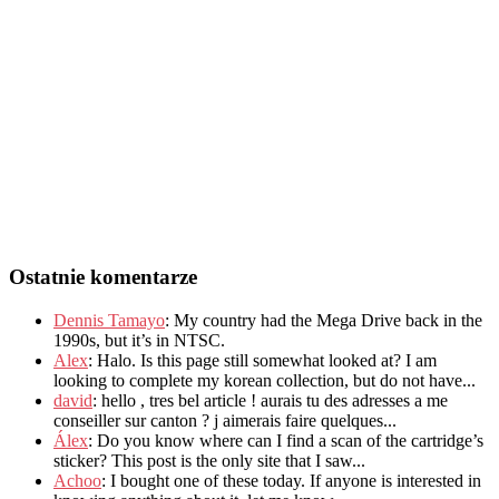
Ostatnie komentarze
Dennis Tamayo
:
My country had the Mega Drive back in the
1990s
,
but it’s in NTSC
.
Alex
: Halo.
Is this page still somewhat looked at
?
I am
looking to complete my korean collection
,
but do not have..
.
david
:
hello
,
tres bel article
!
aurais tu des adresses a me
conseiller sur canton
?
j aimerais faire quelques..
.
Álex
: Do you know where can I find a scan of the cartridge’s
sticker? This post is the only site that I saw...
Achoo
: I bought one of these today. If anyone is interested in