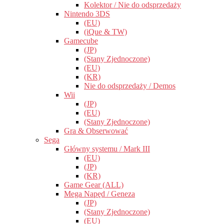
Kolektor / Nie do odsprzedaży
Nintendo 3DS
(EU)
(iQue & TW)
Gamecube
(JP)
(Stany Zjednoczone)
(EU)
(KR)
Nie do odsprzedaży / Demos
Wii
(JP)
(EU)
(Stany Zjednoczone)
Gra & Obserwować
Sega
Główny systemu / Mark III
(EU)
(JP)
(KR)
Game Gear (ALL)
Mega Napęd / Geneza
(JP)
(Stany Zjednoczone)
(EU)