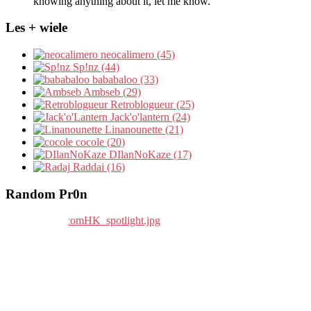
knowing anything about it, let me know.
Les + wiele
neocalimero (45)
Sp!nz (44)
bababaloo (33)
Ambseb (29)
Retroblogueur (25)
Jack'o'lantern (24)
Linanounette (21)
cocole (20)
DIlanNoKaze (17)
Raddai (16)
Random Pr0n