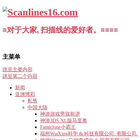
≡对于大家, 扫描线的爱好者。≡≡≡≡
主菜单
跳至主要内容
跳至第二个内容
新闻
亚洲博彩
私售
中国大陆
神游游戏男孩前进
神游3DS XL版马里奥
Famiclone小霸王
福州WaiXing科学 & 科技有限公司. 有限公司.