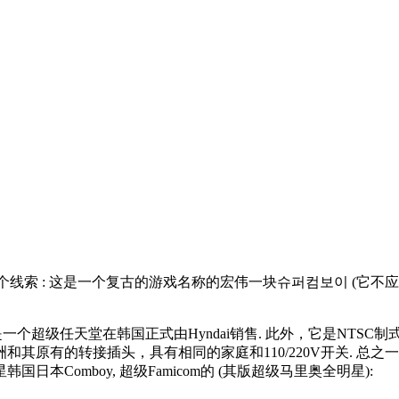
索 : 这是一个复古的游戏名称的宏伟一块슈퍼컴보이 (它不应该真
 这只是一个超级任天堂在韩国正式由Hyndai销售. 此外，它是NT
洲和其原有的转接插头，具有相同的家庭和110/220V开关. 总
Comboy, 超级Famicom的 (其版超级马里奥全明星):