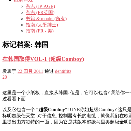
纸的游戏
杂志 (JP-AGE)
杂志 (FR英国)
书籍 & mooks (所有)
指南 (太平绅士)
指南 (FR - 美)
标记档案:
韩国
在韩国取得VOL-1 (超级Comboy)
发表于
22 四月 2011
通过
dentifritz
20
这里是一个小纸板，直接从韩国. 但是，它可以包含? 我给你一个线
过看看下面.
以及它包含一个
“超级Comboy”
! UNE你姐超级Comboy?
标明超级任天堂. 对于信息, 控制器有长的电缆，就像我们在欧
里提出由方独特的一面，因为它是其版本超级马里奥超级全明星韩国日本