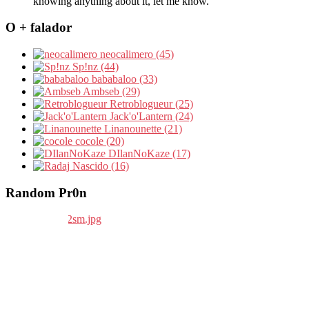
knowing anything about it, let me know.
O + falador
neocalimero (45)
Sp!nz (44)
bababaloo (33)
Ambseb (29)
Retroblogueur (25)
Jack'o'Lantern (24)
Linanounette (21)
cocole (20)
DIlanNoKaze (17)
Nascido (16)
Random Pr0n