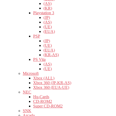
(AS)
(KR)
Playstation 3
(JP)
(AS)
(UE)
(EUA)
PSP
(JP)
(UE)
(EUA)
(KR-AS)
PS Vita
(AS)
(UE)
Microsoft
Xbox (ALL)
Xbox 360 (JP-KR-AS)
Xbox 360 (EUA-UE)
NEC
Hu-Cards
CD-ROM2
Super CD-ROM2
SNK
Arcada