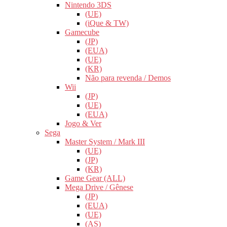
Nintendo 3DS
(UE)
(iQue & TW)
Gamecube
(JP)
(EUA)
(UE)
(KR)
Não para revenda / Demos
Wii
(JP)
(UE)
(EUA)
Jogo & Ver
Sega
Master System / Mark III
(UE)
(JP)
(KR)
Game Gear (ALL)
Mega Drive / Gênese
(JP)
(EUA)
(UE)
(AS)