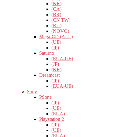
(KR)
(CA)
(BR)
(CN TW)
(RU)
(NOVO)
Mega-CD (ALL)
(UE)
(JP)
Saturno
(EUA-UE)
(JP)
(KR)
Dreamcast
(JP)
(EUA-UE)
Sony
PSone
(JP)
(UE)
(EUA)
Playstation 2
(JP)
(UE)
(EUA)