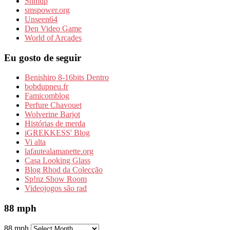
Shmup
smspower.org
Unseen64
Den Video Game
World of Arcades
Eu gosto de seguir
Benishiro 8-16bits Dentro
bobdupneu.fr
Famicomblog
Perfure Chavouet
Wolverine Barjot
Histórias de merda
iGREKKESS' Blog
Vi alta
lafautealamanette.org
Casa Looking Glass
Blog Rhod da Colecção
Sp!nz Show Room
Videojogos são rad
88 mph
88 mph