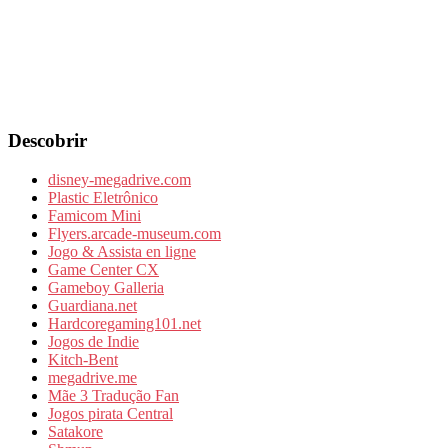
Descobrir
disney-megadrive.com
Plastic Eletrônico
Famicom Mini
Flyers.arcade-museum.com
Jogo & Assista en ligne
Game Center CX
Gameboy Galleria
Guardiana.net
Hardcoregaming101.net
Jogos de Indie
Kitch-Bent
megadrive.me
Mãe 3 Tradução Fan
Jogos pirata Central
Satakore