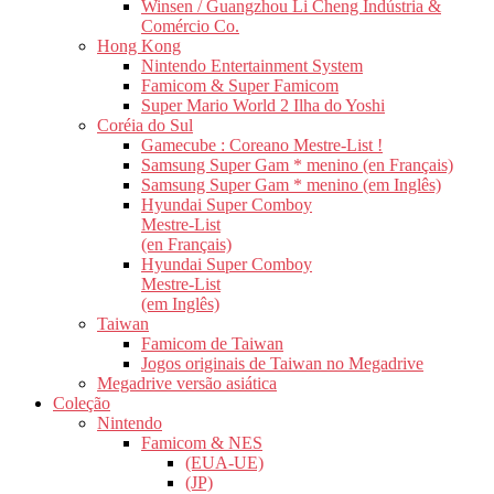
Winsen / Guangzhou Li Cheng Indústria &
Comércio Co.
Hong Kong
Nintendo Entertainment System
Famicom & Super Famicom
Super Mario World 2 Ilha do Yoshi
Coréia do Sul
Gamecube : Coreano Mestre-List !
Samsung Super Gam * menino (en Français)
Samsung Super Gam * menino (em Inglês)
Hyundai Super Comboy
Mestre-List
(en Français)
Hyundai Super Comboy
Mestre-List
(em Inglês)
Taiwan
Famicom de Taiwan
Jogos originais de Taiwan no Megadrive
Megadrive versão asiática
Coleção
Nintendo
Famicom & NES
(EUA-UE)
(JP)