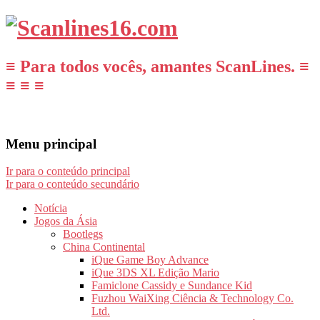
≡ Para todos vocês, amantes ScanLines. ≡
≡ ≡ ≡
Menu principal
Ir para o conteúdo principal
Ir para o conteúdo secundário
Notícia
Jogos da Ásia
Bootlegs
China Continental
iQue Game Boy Advance
iQue 3DS XL Edição Mario
Famiclone Cassidy e Sundance Kid
Fuzhou WaiXing Ciência & Technology Co.
Ltd.