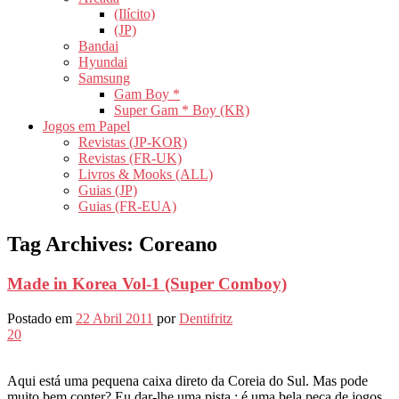
(Ilícito)
(JP)
Bandai
Hyundai
Samsung
Gam Boy *
Super Gam * Boy (KR)
Jogos em Papel
Revistas (JP-KOR)
Revistas (FR-UK)
Livros & Mooks (ALL)
Guias (JP)
Guias (FR-EUA)
Tag Archives:
Coreano
Made in Korea Vol-1 (Super Comboy)
Postado em
22 Abril 2011
por
Dentifritz
20
Aqui está uma pequena caixa direto da Coreia do Sul. Mas pode
muito bem conter? Eu dar-lhe uma pista : é uma bela peça de jogos