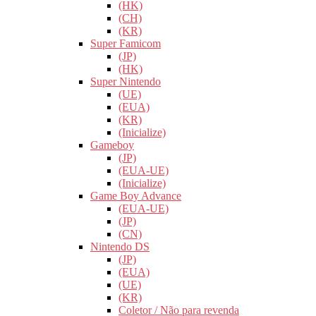
(HK)
(CH)
(KR)
Super Famicom
(JP)
(HK)
Super Nintendo
(UE)
(EUA)
(KR)
(Inicialize)
Gameboy
(JP)
(EUA-UE)
(Inicialize)
Game Boy Advance
(EUA-UE)
(JP)
(CN)
Nintendo DS
(JP)
(EUA)
(UE)
(KR)
Coletor / Não para revenda