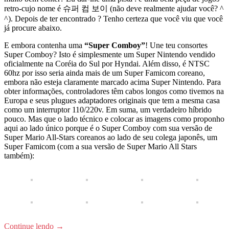
retro-cujo nome é 슈퍼 컴 보이 (não deve realmente ajudar você? ^
^). Depois de ter encontrado ? Tenho certeza que você viu que você
já procure abaixo.
E embora contenha uma
“Super Comboy”
! Une teu consortes
Super Comboy? Isto é simplesmente um Super Nintendo vendido
oficialmente na Coréia do Sul por Hyndai. Além disso, é NTSC
60hz por isso seria ainda mais de um Super Famicom coreano,
embora não esteja claramente marcado acima Super Nintendo. Para
obter informações, controladores têm cabos longos como tivemos na
Europa e seus plugues adaptadores originais que tem a mesma casa
como um interruptor 110/220v. Em suma, um verdadeiro híbrido
pouco. Mas que o lado técnico e colocar as imagens como proponho
aqui ao lado único porque é o Super Comboy com sua versão de
Super Mario All-Stars coreanos ao lado de seu colega japonês, um
Super Famicom (com a sua versão de Super Mario All Stars
também):
Continue lendo
→