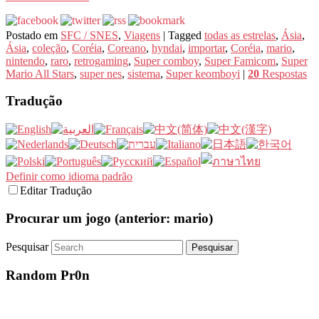
Postado em
SFC / SNES
,
Viagens
|
Tagged
todas as estrelas
,
Ásia
,
Ásia
,
coleção
,
Coréia
,
Coreano
,
hyndai
,
importar
,
Coréia
,
mario
,
nintendo
,
raro
,
retrogaming
,
Super comboy
,
Super Famicom
,
Super
Mario All Stars
,
super nes
,
sistema
,
Super keomboyi
|
20
Respostas
Tradução
Definir como idioma padrão
Editar Tradução
Procurar um jogo (anterior: mario)
Pesquisar
Random Pr0n