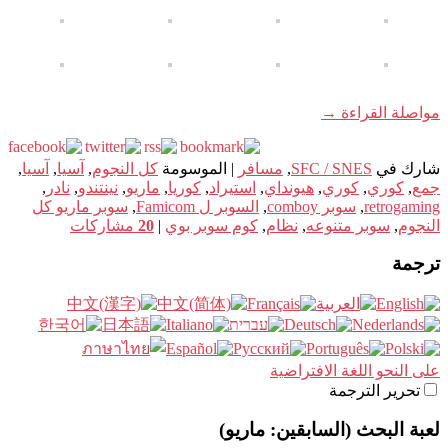
مواصلة القراءة
→
شارك في
SFC / SNES
,
مسافر
|
الموسومة
كل النجوم
,
آسيا
,
آسيا
,
جمع
,
كوري
,
كوري
,
هيونداي
,
استيراد
,
كوريا
,
ماريو
,
نينتندو
,
نادر
,
retrogaming
,
سوبر comboy
,
السوبر ل Famicom
,
سوبر ماريو كل
النجوم
,
سوبر متنوعه
,
نظام
,
كوم سوبر بوي
|
20
مشاركات
ترجمة
على النحو اللغة الافتراضية
تحرير الترجمة
لعبة البحث (السابقين: ماريو)