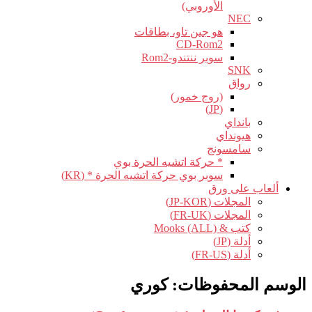
الأوروبي)
NEC
هو جين تاو، بطاقات
CD-Rom2
سوبر ننتندو-Rom2
SNK
رواق
(روج خمور)
(JP)
بانداي
هيونداي
سامسونج
* حركة اتشيه الحرة بوي
سوبر بوي حركة اتشيه الحرة * (KR)
ألعاب على ورق
المجلات (JP-KOR)
المجلات (FR-UK)
كتب & Mooks (ALL)
أدلة (JP)
أدلة (FR-US)
الوسم المحفوظات:
كوري