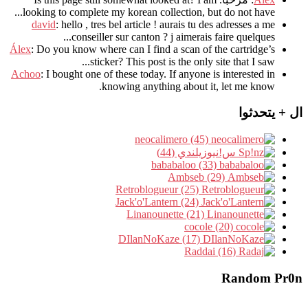
.
looking to complete my korean collection
,
but do not have..
david
:
hello
,
tres bel article
!
aurais tu des adresses a me
.
conseiller sur canton
?
j aimerais faire quelques..
Álex
: Do you know where can I find a scan of the cartridge’s
sticker? This post is the only site that I saw...
Achoo
: I bought one of these today. If anyone is interested in
knowing anything about it, let me know.
ال + يتحدثوا
neocalimero (45)
س!نيوزيلندي (44)
bababaloo (33)
Ambseb (29)
Retroblogueur (25)
Jack'o'Lantern (24)
Linanounette (21)
cocole (20)
DIlanNoKaze (17)
Raddai (16)
Random Pr0n