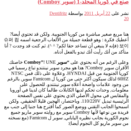
صنع في كوريا المجلد-1 (سوبر Comboy)
نشر على
22 أبريل 2011
بواسطة
Dentifritz
20
هنا مربع صغير مباشرة من كوريا الجنوبية. ولكن قد تحتوي أيضا?
أعطيك فكرة : وهو قطعة جميلة من الألعاب الرجعية اسمه 슈퍼 컴
보이 (فإنه لا ينبغي أن تساعد حقا لكم? ^ ^). ثم كنت قد وجدت ? أنا
متأكد من أنك رأيت أنك تبدو بالفعل أدناه.
وعلى الرغم من أنه يحتوي على
“سوبر Comboy”
! UNE خاصتك
الأقران سوبر Comboy? هذا هو مجرد سوبر نينتندو تباع رسميا في
كوريا الجنوبية من قبل HYNDAI. وعلاوة على ذلك فمن NTSC
60HZ لذلك سيكون أكثر حتى من كوريا ل Famicom سوبر, بالرغم
من وجود علامات واضحة أعلاه سوبر نينتندو. للحصول على
معلومات, وحدات تحكم لديها الكابلات طالما كان لدينا في أوروبا
والمقابس في محول الأصلي الذي يحتوي على نفس الصفحة
الرئيسية تبديل 110/220V. وباختصار، الهجين قليلا الحقيقي. ولكن
اسمحوا الجانب التقني ووضع الصور كما أقترح هنا جنبا إلى جنب مع
فريدة من نوعها لأنها Comboy سوبر مع روايته سوبر ماريو جميع
نجوم الكورية بجانب نظيره الياباني, سوبر ل Famicom (مع نسخته
من سوبر ماريو كل النجوم أيضا):