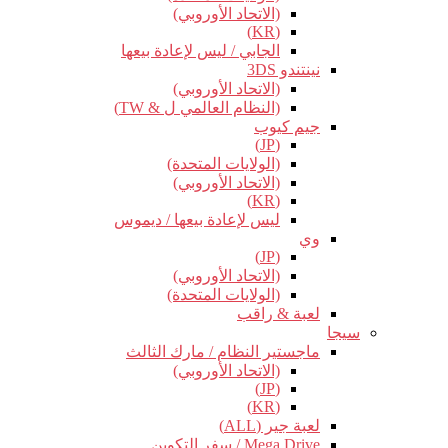
(الاتحاد الأوروبي)
(KR)
الجابي / ليس لإعادة بيعها
نينتندو 3DS
(الاتحاد الأوروبي)
(النظام العالمي ل & TW)
جيم كيوب
(JP)
(الولايات المتحدة)
(الاتحاد الأوروبي)
(KR)
ليس لإعادة بيعها / ديموس
وي
(JP)
(الاتحاد الأوروبي)
(الولايات المتحدة)
لعبة & راقب
سيجا
ماجستير النظام / مارك الثالث
(الاتحاد الأوروبي)
(JP)
(KR)
لعبة جير (ALL)
Mega Drive / سفر التكوين