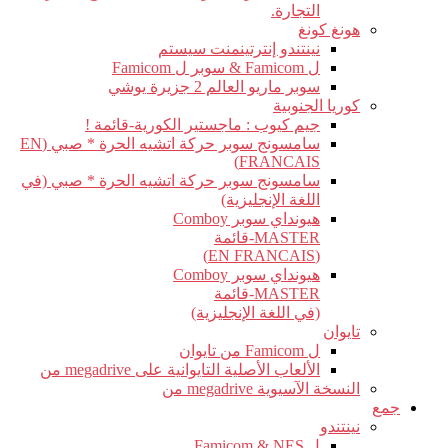
التجارة.
هونغ كونغ
نينتندو إنترتينمنت سيستم
ل Famicom & سوبر ل Famicom
سوبر ماريو العالم 2 جزيرة يوشي
كوريا الجنوبية
جيم كيوب : ماجستير الكورية-قائمة !
سامسونج سوبر حركة اتشيه الحرة * صبي (EN
FRANCAIS)
سامسونج سوبر حركة اتشيه الحرة * صبي (في
اللغة الإنجليزية)
هيونداي سوبر Comboy
MASTER-قائمة
(EN FRANCAIS)
هيونداي سوبر Comboy
MASTER-قائمة
(في اللغة الإنجليزية)
تايوان
ل Famicom من تايوان
الألعاب الأصلية التايوانية على megadrive من
النسخة الآسيوية megadrive من
جمع
نينتندو
ل Famicom & NES