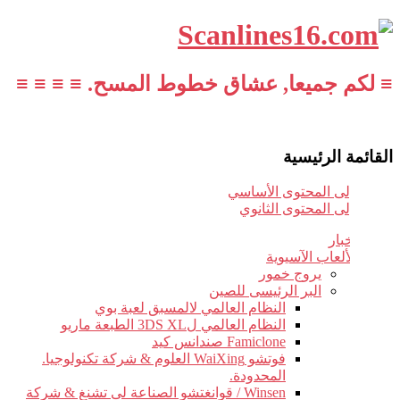
≡ لكم جميعا, عشاق خطوط المسح. ≡ ≡ ≡ ≡
القائمة الرئيسية
تخطي إلى المحتوى الأساسي
تخطي إلى المحتوى الثانوي
أخبار
الألعاب الآسيوية
يروج خمور
البر الرئيسى للصين
النظام العالمي لالمسبق لعبة بوي
النظام العالمي ل3DS XL الطبعة ماريو
Famiclone صندانس كيد
فوتشو WaiXing العلوم & شركة تكنولوجيا.
المحدودة.
Winsen / قوانغتشو الصناعة لى تشنغ & شركة