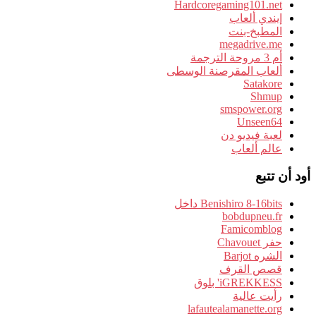
Hardcoregaming101.net
إيندي ألعاب
المطبخ-بنت
megadrive.me
أم 3 مروحة الترجمة
ألعاب المقرصنة الوسطى
Satakore
Shmup
smspower.org
Unseen64
لعبة فيديو دن
عالم ألعاب
أود أن تتبع
Benishiro 8-16bits داخل
bobdupneu.fr
Famicomblog
حفر Chavouet
الشره Barjot
قصص القرف
iGREKKESS' بلوق
رأيت عالية
lafautealamanette.org