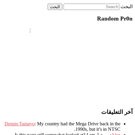
البحث
Random Pr0n
آخر التعليقات
Dennis Tamayo
:
My country had the Mega Drive back in the
.
1990s
,
but it’s in NTSC
Alex
: مرحبا.
I am
?
Is this page still somewhat looked at