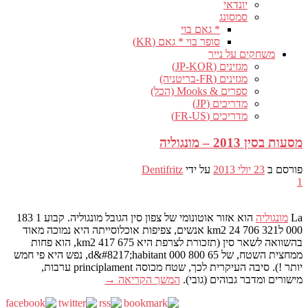
יונדאי
סמסונג
* גאם בוי
סופר בוי * גאם (KR)
משחקים על נייר
מגזינים (JP-KOR)
מגזינים (FR-בריטניה)
ספרים & Mooks (הכל)
מדריכים (JP)
מדריכים (FR-US)
מסעות בסין 2013 – מונגוליה
פורסם ב
23 יולי 2013
על ידי
Dentifritz
1
La
מונגוליה
הוא אזור אוטונומי של צפון סין הגובל מונגוליה. קבוע 1 183
000 לkm2 24 706 321 אנשים, צפיפות אוכלוסייתה היא נמוכה מאוד
בהשוואה לשאר סין (תזכורת לצרפת היא 675 417 km2, הוא פחות
ממחצית השטח, של 65 800 000 d&#8217;habitant, נפש היא פי חמש
יותר !). סיבה העיקרית לכך, שטח מכוסה principlament ערבות,
מישורים ומדבר גבוהים (גובי).
המשך הקריאה
→