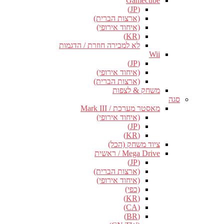
Gamecube
(JP)
(ארצות הברית)
(איחוד אירופי)
(KR)
לא למכירה חוזרת / הדגמות
Wii
(JP)
(איחוד אירופי)
(ארצות הברית)
משחק & לצפות
סגה
מאסטר מערכת / Mark III
(איחוד אירופי)
(JP)
(KR)
ציוד משחק (הכל)
Mega Drive / ראשית
(JP)
(ארצות הברית)
(איחוד אירופי)
(כפי)
(KR)
(CA)
(BR)