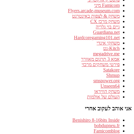
Famicom מיני
Flyers.arcade-museum.com
משחק & לצפות באינטרנט
משחק מרכז CX
גיים בוי גלריה
Guardiana.net
Hardcoregaming101.net
משחקי אינדי
Kitch-נט
megadrive.me
אמא 3 תרגום מאוורר
פירטי משחקים מרכזי
Satakore
Shmup
smspower.org
Unseen64
משחק הווידאו
העולם של אולמות
אני אוהב לעקוב אחרי
Benishiro 8-16bits Inside
bobdupneu.fr
Famicomblog