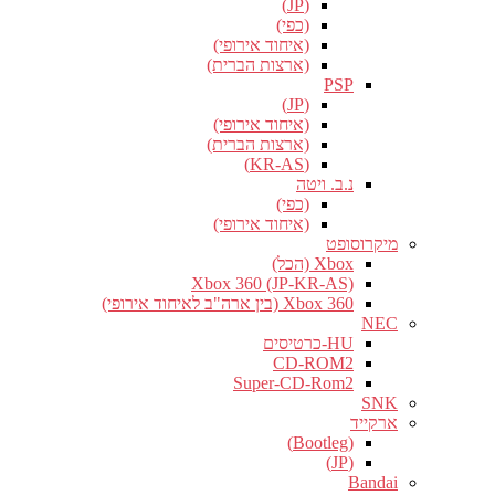
(JP)
(כפי)
(איחוד אירופי)
(ארצות הברית)
PSP
(JP)
(איחוד אירופי)
(ארצות הברית)
(KR-AS)
נ.ב. ויטה
(כפי)
(איחוד אירופי)
מיקרוסופט
Xbox (הכל)
Xbox 360 (JP-KR-AS)
Xbox 360 (בין ארה"ב לאיחוד אירופי)
NEC
HU-כרטיסים
CD-ROM2
Super-CD-Rom2
SNK
ארקייד
(Bootleg)
(JP)
Bandai