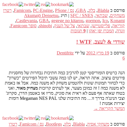
פורסם ב
Blabla
,
בלוג
,
GBA
,
נס / Famicom
PSone
,
PC-Engine
,
,
רטרו
משחקים
,
שבתאי
,
SFC / SNES
|
תייג
,
Akumajō Densetsu
,
Castlevania
,
GBA
,
gegege no kitarou
,
goemon
,
Ico
,
Konami
קוריאה
,
פלייסטיישן
,
שבתאי
,
צל של הענק
,
shinobi
,
סופר Famicom
,
וונדה
,
המכרז יפן יאהו
|
9
תגובות
שודדי & לעצב, WTF !
פורסם ב
19 מרץ 2012
על ידי
Dentifritz
6
הנה כרטיס הומוריסטי קטן להרכיב כמה חתיכות נבחרות של מחסניות
פירטים עיצוב. אתה תראה, יש לנו כמה עשבי תיבול הפירטים “כשרון”
כדי לבחור תמונות שונות ולהטמיע משחק לא משנה כמה. אבל אז באמת
לא משנה כמה ! זה כמובן מצער, אך לעתים קרובות
מצחיק מאוד
, ואני
בטוח שאתה אף פעם לא ראית את סוניק, מריו או באטמן הדרן, סקרוג'
וצבי הנינג'ה בדרך זו… מה התיבות שלנו Megaman NES PAL דומות
יצירות אמנות !
המשך הקריאה
→
פורסם ב
משחקי אסיה
,
Blabla
,
בלוג
,
Bootlegs
,
נס / Famicom
,
רטרו