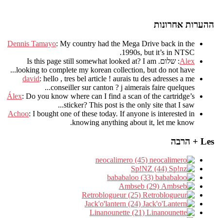
ההערות אחרונות
Dennis Tamayo
:
My country had the Mega Drive back in the
.
1990s
,
but it’s in NTSC
Alex
: שלום.
I am
?
Is this page still somewhat looked at
.
looking to complete my korean collection
,
but do not have..
david
:
hello
,
tres bel article
!
aurais tu des adresses a me
.
conseiller sur canton
?
j aimerais faire quelques..
Álex
: Do you know where can I find a scan of the cartridge’s
sticker? This post is the only site that I saw...
Achoo
: I bought one of these today. If anyone is interested in
knowing anything about it, let me know.
Les + הרבה
neocalimero (45)
Sp!NZ (44)
bababaloo (33)
Ambseb (29)
Retroblogueur (25)
Jack'o'lantern (24)
Linanounette (21)