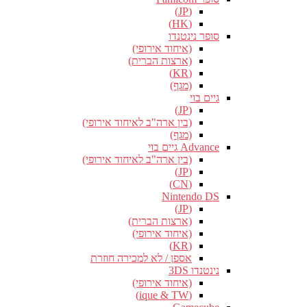
(JP)
(HK)
סופר נינטנדו
(איחוד אירופי)
(ארצות הברית)
(KR)
(מגף)
גיים בוי
(JP)
(בין ארה"ב לאיחוד אירופי)
(מגף)
Advance גיים בוי
(בין ארה"ב לאיחוד אירופי)
(JP)
(CN)
Nintendo DS
(JP)
(ארצות הברית)
(איחוד אירופי)
(KR)
אספן / לא למכירה חוזרת
נינטנדו 3DS
(איחוד אירופי)
(ique & TW)