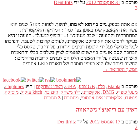
פורסם ב
31 אוקטובר 2012
על ידי
Dentifritz
3
אם אתה בספק,
גיים בוי הוא לא מתו
, להיפך, לפחות מאז 5 שנים הוא
עשה את הקאמבק שלו באופן צפוי למדי : המוזיקה האלקטרונית
המחתרתית והתנועה
“שבב מנגינות”
ו -
“כיפוף במעגל”
. תנועה זו היא
בעיקר להסיט את האובייקט אלקטרוני, לעתים קרובות לשעבר, והפיכתו
לכלי מוסיקלי (על ידי הוספת רכיבים וידיות). על ידי כך, טקסס כלי
הכתבת קסם או גיים בוי ישנים לפעמים לציין בשלבים ככלי והתאמות
אישיות שנעשה על ידי האמנים הללו הם לעתים קרובות מדהימים :
החשוב ביותר שלו היא בעיניי תוספת של תאורת LED אחורית.
המשך הקריאה
→
פורסם ב
Blabla
,
בלוג
,
GB צבע
,
GBA
,
רטרו משחקים
|
תייג
chiptunes
,
מעגל כיפוף
,
DMG
,
אלקטרוני
,
ילד משחק
,
גיים בוי
,
kitch עיקול
,
מוסיקה
,
נינטנדו
,
אלקטרוני אינו אינסופי
,
מחתרת
|
3
תגובות
ראיון עם ריואיצ'י נישיזאווה
פורסם ב
17 אוגוסט 2012
על ידי
Dentifritz
2