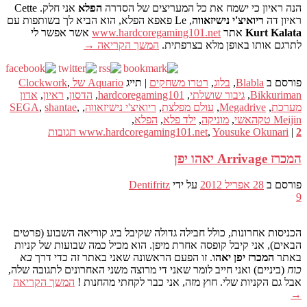
הנה ראיון כי ישמח את כל המעריצים של הסדרה
הפלא
אני חלק. Cette
ראיון דה
ריואיצ'י נישיזאווה
, Le פאפא הפלא, הוא הביא לך בשותפות עם
Kurt Kalata
אתר
www.hardcoregaming101.net
אשר אפשר לי
לתרגם אותו באופן מלא בצרפתית.
המשך הקריאה
→
פורסם ב
Blabla
,
בלוג
,
רטרו משחקים
|
תייג
Aquario של Clockwork
,
Bikkuriman
,
גיבור שושלתי
,
hardcoregaming101
,
הדסון
,
ראיון
,
אדון
מערכת
,
Megadrive
,
עולם מפלצת
,
ריואיצ'י נישיזאווה
,
,
shantae
,
SEGA
Meijin טקהאשי
,
מוניקה
,
ילד פלא
,
הפלא
,
2
|
Yousuke Okunari
,
www.hardcoregaming101.net
תגובות
המכרז Arrivage יאהו יפן
פורסם ב
28 אפריל 2012
על ידי
Dentifritz
9
הכניסות אחרונות, כולל חבילה גדולה שקיבל ביג קוריאה השבוע (פרטים
הבאים), אני קיבל קופסה אחרת מיפן. הוא מכיל כמה שבועות של קניות
באתר
המכרז יפן יאהו
. זו הפעם הראשונה שאני באתר זה כדי דרך
בא
כוח
(ביניים) ואני חייב לומר שאני די מרוצה משני האחרונים לתגובה שלה,
אבל גם הקניות שלי. חוץ מזה, אני כבר לקחתי מהחנות !
המשך הקריאה
→