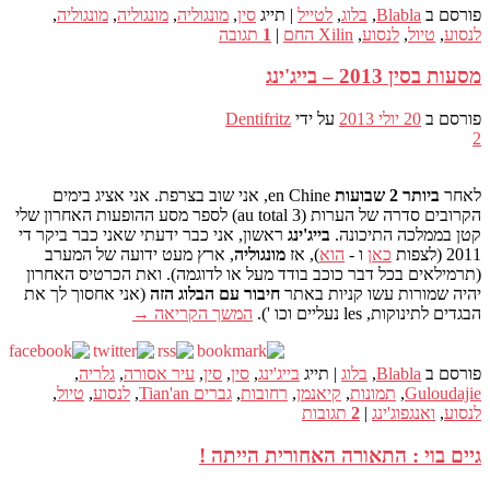
פורסם ב
Blabla
,
בלוג
,
לטייל
|
תייג
סין
,
מונגוליה
,
מונגוליה
,
מונגוליה
,
לנסוע
,
טיול
,
לנסוע
,
Xilin החם
|
1
תגובה
מסעות בסין 2013 – בייג'ינג
פורסם ב
20 יולי 2013
על ידי
Dentifritz
2
לאחר
ביותר 2 שבועות
en Chine, אני שוב בצרפת. אני אציג בימים
הקרובים סדרה של הערות (3 au total) לספר מסע ההופעות האחרון שלי
קטן בממלכה התיכונה.
בייג'ינג
ראשון, אני כבר ידעתי שאני כבר ביקר די
2011 (לצפות
כאן
ו -
הוא
), אז
מונגוליה
, ארץ מעט ידועה של המערב
(תרמילאים בכל דבר כוכב בודד מעל או לדוגמה). ואת הכרטיס האחרון
יהיה שמורות עשו קניות באתר
חיבור עם הבלוג הזה
(אני אחסוך לך את
הבגדים לתינוקות, les נעליים וכו ').
המשך הקריאה
→
פורסם ב
Blabla
,
בלוג
|
תייג
בייג'ינג
,
סין
,
סין
,
עיר אסורה
,
גלריה
,
Guloudajie
,
תמונות
,
קיאנמן
,
רחובות
,
גברים Tian'an
,
לנסוע
,
טיול
,
לנסוע
,
ואנגפוג'ינג
|
2
תגובות
גיים בוי : התאורה האחורית הייתה !