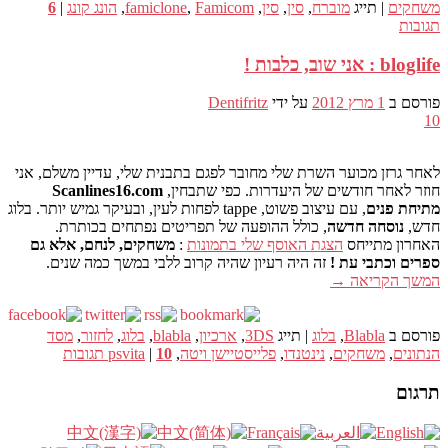
משחקים
|
תייג
מוברח
,
סין
,
סין
,
Famicom
,
famiclone
,
הונג קונג
|
6
תגובות
bloglife : אני שוב, כלבות !
פורסם ב
1 מרץ 2012
על ידי
Dentifritz
10
לאחר גרזן מכוער השרת שלי מחובר לפגם בתבנית שלי, עדיין משלם, אני
חוזר לאחר חודשים של היעדרות. כפי שתבחין,
Scanlines16.com
מתיחת פנים
, עם עיצוב פשוט, tappe לפחות לעין, ובעיקר גמיש יותר. בלוג
חדש,
נוסחה חדשה
, כולל ההופעה של תפריטים נפתחים בכותרת.
האחרון מתייחס
הצגת האוסף שלי בתמונות
:
משחקים, לנחם, אלא גם
ספרים וכתבי עת !
זה היה רעיון שהיה קרוב ללבי במשך כמה שנים.
המשך הקריאה
→
פורסם ב
Blabla
,
בלוג
|
תייג
3DS
,
ארכיון
,
blabla
,
בלוג
,
לחזור
,
מסד
הנתונים
,
משחקים
,
נינטנדו
,
פלייסטיישן ויטה
,
10
|
psvita
תגובות
תרגום