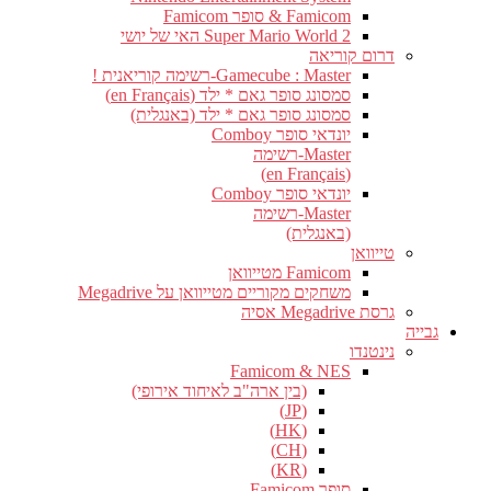
Famicom & סופר Famicom
Super Mario World 2 האי של יושי
דרום קוריאה
Gamecube : Master-רשימה קוריאנית !
סמסונג סופר גאם * ילד (en Français)
סמסונג סופר גאם * ילד (באנגלית)
יונדאי סופר Comboy
Master-רשימה
(en Français)
יונדאי סופר Comboy
Master-רשימה
(באנגלית)
טייוואן
Famicom מטייוואן
משחקים מקוריים מטייוואן על Megadrive
גרסת Megadrive אסיה
גבייה
נינטנדו
Famicom & NES
(בין ארה"ב לאיחוד אירופי)
(JP)
(HK)
(CH)
(KR)
סופר Famicom