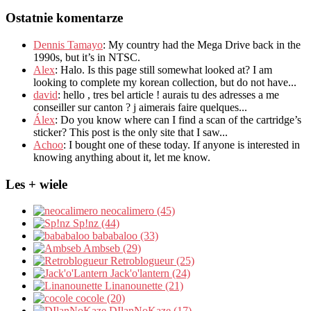
Ostatnie komentarze
Dennis Tamayo
:
My country had the Mega Drive back in the
1990s
,
but it’s in NTSC
.
Alex
: Halo.
Is this page still somewhat looked at
?
I am
looking to complete my korean collection
,
but do not have..
.
david
:
hello
,
tres bel article
!
aurais tu des adresses a me
conseiller sur canton
?
j aimerais faire quelques..
.
Álex
: Do you know where can I find a scan of the cartridge’s
sticker? This post is the only site that I saw...
Achoo
: I bought one of these today. If anyone is interested in
knowing anything about it, let me know.
Les + wiele
neocalimero (45)
Sp!nz (44)
bababaloo (33)
Ambseb (29)
Retroblogueur (25)
Jack'o'lantern (24)
Linanounette (21)
cocole (20)
DIlanNoKaze (17)