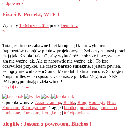
Odpowiedzi
Piraci & Projekt, WTF !
Wysłany
19 Marzec 2012
przez
Dentifritz
6
Tutaj jest trochę zabawne bilet kompilacji kilku wybranych
fragmentów nabojów piratów projektowych. Zobaczysz,, nasi piraci
mają jakieś zioła “talent” , aby wybrać różne obrazy i przyswajać
gra nie ważne jak. Ale to naprawdę nie ważne jak ! To jest
oczywiście przykre, ale często
bardzo śmieszne
, i jestem pewien,
że nigdy nie widziałem Sonic, Mario lub Batman encore, Scrooge i
Ninja Turtles w ten sposób… Co nasze pudełka Megaman NES
PAL przypominają dzieła sztuki !
Czytaj dalej
→
Opublikowany w
Asian Gaming
,
Blabla
,
Blog
,
Bootlegs
,
Nes /
Famicom
,
Retro-gaming
|
Tagged
bootleg
,
porcelana
,
porcelana
,
famiclone
,
Famicom
,
Hongkong
|
6
Odpowiedzi
bloglife : Jestem z powrotem, Bitches !