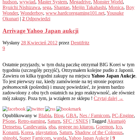
hudson
,
wywiad
,
Master System
,
Megadrive
,
Monster World
,
Ryuichi Nishizawa
,
sega
,
Shantae
,
Meijin Takahashi
,
Monica
,
Boy
Wonder
,
Wonderboy
,
www.hardcoregaming101.net
,
Yousuke
Okunari
|
2
Odpowiedzi
Arrivage Yahoo Japan aukcji
Wysłany
28 Kwiecień 2012
przez
Dentifritz
9
Ostatnie przyjazdy, w tym dużą paczkę otrzymał BIG Korei w tym
tygodniu (szczegóły przyjść), Otrzymałem kolejne pudło z Japonii.
Zawiera on kilka tygodni zakupy na miejscu
Yahoo Japan Aukcje
.
To jest pierwszy raz, kiedy zamówienie na tej stronie poprzez
pełnomocnik
(pośredni) i muszę powiedzieć, że jestem bardzo
zadowolony z obu tych ostatnich na jego reaktywność, ale również
mój zakupy. Poza tym, ja wziąłem ze sklepu !
Czytaj dalej
→
Opublikowany w
Blabla
,
Blog
,
GBA
,
Nes / Famicom
,
PC-Engine
,
PSone
,
Retro-gaming
,
Saturn
,
SFC / SNES
|
Tagged
Akumajō
Densetsu
,
Castlevania
,
gba
,
gegege no kitarou
,
Goemon
,
Ico
,
Konami
,
Korea
,
playstation
,
Saturn
,
Shadow of the Colossus
,
shinobi
,
Super Famicom
,
wanda
,
Yahoo Japan Aukcje
|
9