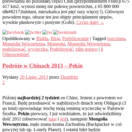
porównaniu do pozostałej części Chin (przypomnieniem Francji 675
417 km2, wynosi mniej niż połowę powierzchni, z 65 800 000
d&#8217;habitant, mieszkańca jest pięć razy więcej !). Głównym
powodem tego, obszar ten jest objęty principlament stepów,
wysokie płaskowyże i pustynie (Gobi).
Czytaj dalej
→
Opublikowany w
Blabla
,
Blog
,
Podróżowanie
|
Tagged
porcelana
,
Mongolia Wewnętrzna
,
Mongolia
,
Mongolia Wewnętrzna
,
podróżować
,
wycieczka
,
Podróżować
,
xilin gorąco
|
1
Odpowiedzieć
Podróże w Chinach 2013 – Pekin
Wysłany
20 Lipiec 2013
przez
Dentifritz
2
Później
najbardziej 2 tydzień
en Chine, Jestem z powrotem we
Francji. Będę przedstawić w najbliższych dniach serię Obligacji (3
au total) opowiadając trochę moją ostatnią wycieczkę w Państwie
Środka.
Pekin
pierwszy, I już wiedziałem, że już odwiedziliśmy
dość 2011 (obserwować
tutaj
i
jest
), następnie
Mongolia
Wewnętrzna
, mało znana kraina Zachodnia (Backpacker w coś
powyżej lub np. Lonely Planet). I ostatni bilet będzie