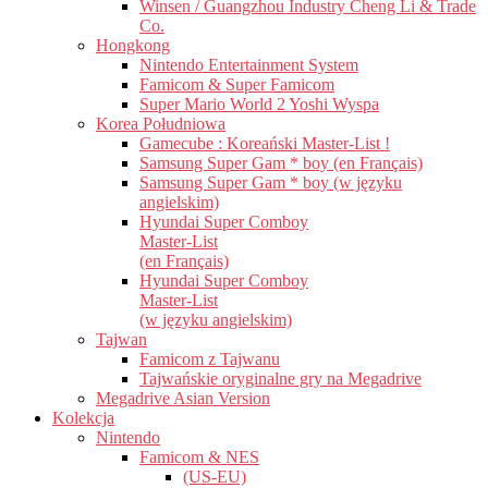
Winsen / Guangzhou Industry Cheng Li & Trade
Co.
Hongkong
Nintendo Entertainment System
Famicom & Super Famicom
Super Mario World 2 Yoshi Wyspa
Korea Południowa
Gamecube : Koreański Master-List !
Samsung Super Gam * boy (en Français)
Samsung Super Gam * boy (w języku
angielskim)
Hyundai Super Comboy
Master-List
(en Français)
Hyundai Super Comboy
Master-List
(w języku angielskim)
Tajwan
Famicom z Tajwanu
Tajwańskie oryginalne gry na Megadrive
Megadrive Asian Version
Kolekcja
Nintendo
Famicom & NES
(US-EU)