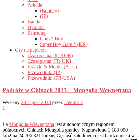
Arkada
(Bootleg)
(JP)
Bandai
Hyundai
Samsung
Gam * Boy
Super Boy Gam * (KR)
Gry na papierze
Czasopisma (JP-KOR)
Czasopisma (FR-UK)
Książki & Mooks (ALL)
Przewodniki (JP)
Przewodniki (FR-USA)
Podróże w Chinach 2013 – Mongolia Wewnętrzna
Wysłany
23 Lipiec 2013
przez
Dentifritz
1
La
Mongolia Wewnętrzna
jest autonomicznym regionem
północnych Chinach Mongolia granicy. Naprawiono 1 183 000
km2 na 24 706 321 ludzie, Gęstość zaludnienia jest bardzo niska w