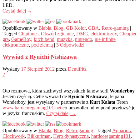
LED.
Czytaj dalej
→
Opublikowany w
Blabla
,
Blog
,
GB Kolor
,
GBA
,
Retro-gaming
|
Tagged
Chiptunes
,
Obwód zginanie
,
DMG
,
elektroniczny
,
Chłopiec
gra
,
GameBoy
,
kitch bend
,
muzyka
,
nintendo
,
nie infinite
elektroniczne
,
pod ziemią
|
3
Odpowiedzi
Wywiad z Ryuichi Nishizawa
Wysłany
17 Sierpień 2012
przez
Dentifritz
2
Oto rozmowa, która zachwyci wszystkich fanów serii
Wonderboy
Jestem częścią. Cette wywiad de
Ryuichi Nishizawa
, le papa
Wonderboy, jest wysyłany w partnerstwie z
Kurt Kalata
Teren
www.hardcoregaming101.net
co pozwoliło mi w pełni przełożyć je
w języku francuskim.
Czytaj dalej
→
Opublikowany w
Blabla
,
Blog
,
Retro-gaming
|
Tagged
Aquario z
Clockwork
,
Bikkuriman
,
Hero dynastyczna
,
hardcoregaming101
,