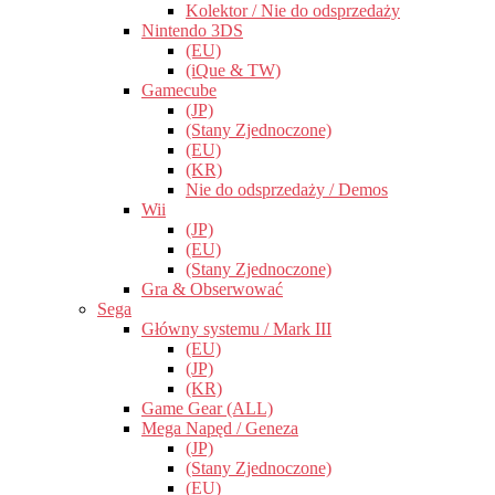
Kolektor / Nie do odsprzedaży
Nintendo 3DS
(EU)
(iQue & TW)
Gamecube
(JP)
(Stany Zjednoczone)
(EU)
(KR)
Nie do odsprzedaży / Demos
Wii
(JP)
(EU)
(Stany Zjednoczone)
Gra & Obserwować
Sega
Główny systemu / Mark III
(EU)
(JP)
(KR)
Game Gear (ALL)
Mega Napęd / Geneza
(JP)
(Stany Zjednoczone)
(EU)