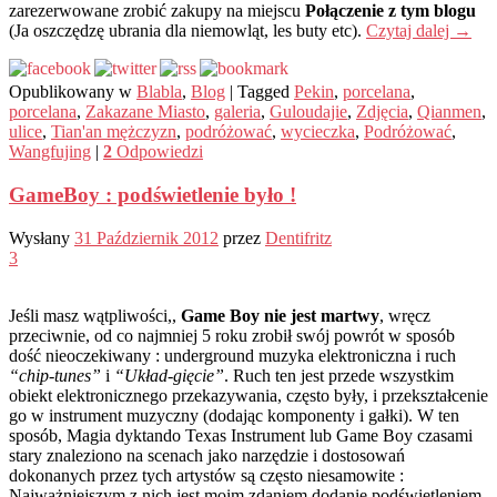
zarezerwowane zrobić zakupy na miejscu
Połączenie z tym blogu
(Ja oszczędzę ubrania dla niemowląt, les buty etc).
Czytaj dalej
→
Opublikowany w
Blabla
,
Blog
|
Tagged
Pekin
,
porcelana
,
porcelana
,
Zakazane Miasto
,
galeria
,
Guloudajie
,
Zdjęcia
,
Qianmen
,
ulice
,
Tian'an mężczyzn
,
podróżować
,
wycieczka
,
Podróżować
,
Wangfujing
|
2
Odpowiedzi
GameBoy : podświetlenie było !
Wysłany
31 Październik 2012
przez
Dentifritz
3
Jeśli masz wątpliwości,,
Game Boy nie jest martwy
, wręcz
przeciwnie, od co najmniej 5 roku zrobił swój powrót w sposób
dość nieoczekiwany : underground muzyka elektroniczna i ruch
“chip-tunes”
i
“Układ-gięcie”
. Ruch ten jest przede wszystkim
obiekt elektronicznego przekazywania, często były, i przekształcenie
go w instrument muzyczny (dodając komponenty i gałki). W ten
sposób, Magia dyktando Texas Instrument lub Game Boy czasami
stary znaleziono na scenach jako narzędzie i dostosowań
dokonanych przez tych artystów są często niesamowite :
Najważniejszym z nich jest moim zdaniem dodanie podświetleniem