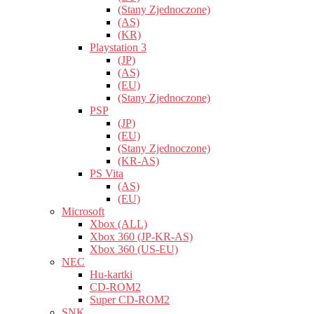
(Stany Zjednoczone)
(AS)
(KR)
Playstation 3
(JP)
(AS)
(EU)
(Stany Zjednoczone)
PSP
(JP)
(EU)
(Stany Zjednoczone)
(KR-AS)
PS Vita
(AS)
(EU)
Microsoft
Xbox (ALL)
Xbox 360 (JP-KR-AS)
Xbox 360 (US-EU)
NEC
Hu-kartki
CD-ROM2
Super CD-ROM2
SNK