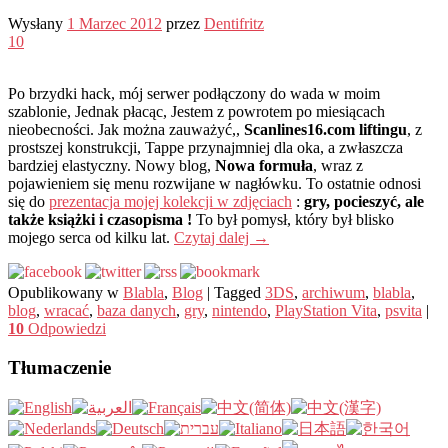
Wysłany
1 Marzec 2012
przez
Dentifritz
10
Po brzydki hack, mój serwer podłączony do wada w moim
szablonie, Jednak płacąc, Jestem z powrotem po miesiącach
nieobecności. Jak można zauważyć,,
Scanlines16.com liftingu
, z
prostszej konstrukcji, Tappe przynajmniej dla oka, a zwłaszcza
bardziej elastyczny. Nowy blog,
Nowa formuła
, wraz z
pojawieniem się menu rozwijane w nagłówku. To ostatnie odnosi
się do
prezentacja mojej kolekcji w zdjęciach
:
gry, pocieszyć, ale
także książki i czasopisma !
To był pomysł, który był blisko
mojego serca od kilku lat.
Czytaj dalej
→
Opublikowany w
Blabla
,
Blog
|
Tagged
3DS
,
archiwum
,
blabla
,
blog
,
wracać
,
baza danych
,
gry
,
nintendo
,
PlayStation Vita
,
psvita
|
10
Odpowiedzi
Tłumaczenie