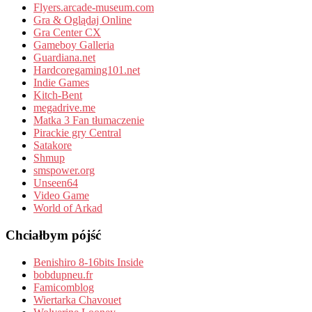
Flyers.arcade-museum.com
Gra & Oglądaj Online
Gra Center CX
Gameboy Galleria
Guardiana.net
Hardcoregaming101.net
Indie Games
Kitch-Bent
megadrive.me
Matka 3 Fan tłumaczenie
Pirackie gry Central
Satakore
Shmup
smspower.org
Unseen64
Video Game
World of Arkad
Chciałbym pójść
Benishiro 8-16bits Inside
bobdupneu.fr
Famicomblog
Wiertarka Chavouet