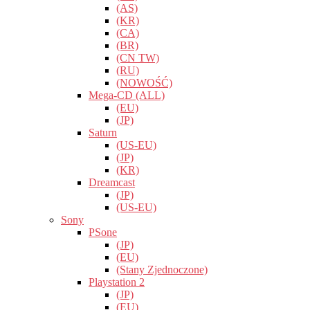
(AS)
(KR)
(CA)
(BR)
(CN TW)
(RU)
(NOWOŚĆ)
Mega-CD (ALL)
(EU)
(JP)
Saturn
(US-EU)
(JP)
(KR)
Dreamcast
(JP)
(US-EU)
Sony
PSone
(JP)
(EU)
(Stany Zjednoczone)
Playstation 2
(JP)
(EU)