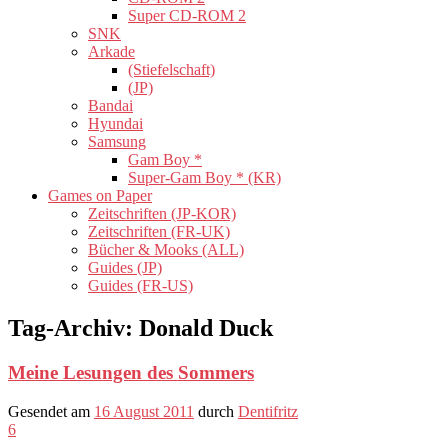
Super CD-ROM 2
SNK
Arkade
(Stiefelschaft)
(JP)
Bandai
Hyundai
Samsung
Gam Boy *
Super-Gam Boy * (KR)
Games on Paper
Zeitschriften (JP-KOR)
Zeitschriften (FR-UK)
Bücher & Mooks (ALL)
Guides (JP)
Guides (FR-US)
Tag-Archiv:
Donald Duck
Meine Lesungen des Sommers
Gesendet am
16 August 2011
durch
Dentifritz
6