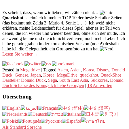
Es scheint, dass, wenn wir lieben, wir zählen nicht…
Quackshot
ist einfach in meiner TOP 10 der beste Set aller Zeiten
(das beginnt mit Zelda 3, Mario 4, Sonic 1… ). Ich weiß nicht
erklären, meine Leidenschaft für dieses Spiel, aber es ist Teil von
denen, die ich wieder und wieder beenden, ohne sich der müde, Ich
auswendig kenne und die ich nicht verlieren, noch mehr Leben! Ich
habe gerade graben in der koreanischen Version (noch!) deshalb
habe ich die Gelegenheit, ein Gruppenfoto zu tun hat
Lesen Sie weiter
→
Posted in
Megadrive
|
Tagged
Asien
,
Asien
,
Korea
,
Disney
,
Donald
Duck
,
Genese
,
Japan
,
Korea
,
MegaDrive
,
quackshot
,
QuackShot
Darsteller Donald Duck
,
Sega
,
South East Asia
,
Südkorea
,
Donald
Duck Schätze des Königs Ich liebe Georgien
|
18
Antworten
Übersetzung
Als Standard Sprache