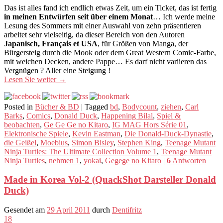
Das ist alles fand ich endlich etwas Zeit, um ein Ticket, das ist fertig
in meinen Entwürfen seit über einem Monat
… Ich werde meine
Lesung des Sommers mit einer Auswahl von zehn präsentieren
arbeitet sehr vielseitig, da dieser Bereich von den Autoren
Japanisch, Français et USA
, für Größen von Manga, der
Bürgersteig durch die Mook oder dem Great Western Comic-Farbe,
mit weichen Decken, andere Pappe… Es darf nicht variieren das
Vergnügen ? Aller eine Steigung !
Lesen Sie weiter
→
Posted in
Bücher & BD
|
Tagged
bd
,
Bodycount
,
ziehen
,
Carl
Barks
,
Comics
,
Donald Duck
,
Happening Bilal
,
Spiel &
beobachten
,
Ge Ge Ge no Kitaro
,
IG MAG Hors Série 01
,
Elektronische Spiele
,
Kevin Eastman
,
Die Donald-Duck-Dynastie
,
die Geißel
,
Moebius
,
Simon Bisley
,
Stephen King
,
Teenage Mutant
Ninja Turtles: The Ultimate Collection Volume 1
,
Teenage Mutant
Ninja Turtles
,
nehmen 1
,
yokai
,
Gegege no Kitaro
|
6
Antworten
Made in Korea Vol-2 (QuackShot Darsteller Donald
Duck)
Gesendet am
29 April 2011
durch
Dentifritz
18