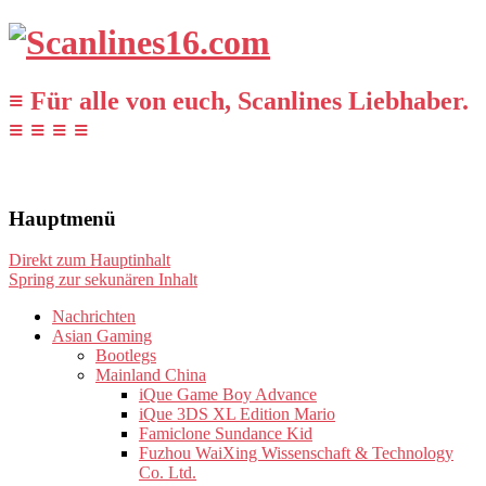
≡ Für alle von euch, Scanlines Liebhaber.
≡ ≡ ≡ ≡
Hauptmenü
Direkt zum Hauptinhalt
Spring zur sekunären Inhalt
Nachrichten
Asian Gaming
Bootlegs
Mainland China
iQue Game Boy Advance
iQue 3DS XL Edition Mario
Famiclone Sundance Kid
Fuzhou WaiXing Wissenschaft & Technology
Co. Ltd.