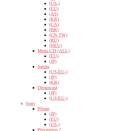
(US-)
(EU)
(AS)
(KR)
(CA)
(BR)
(CN TW)
(RU)
(NEU)
Mega-CD (ALL)
(EU)
(JP)
Saturn
(US-EU-)
(JP)
(KR)
Dreamcast
(JP)
(US-EU-)
Sony
PSone
(JP)
(EU)
(US-)
Playstation 2