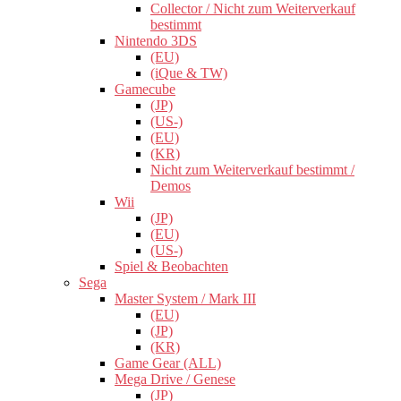
Collector / Nicht zum Weiterverkauf
bestimmt
Nintendo 3DS
(EU)
(iQue & TW)
Gamecube
(JP)
(US-)
(EU)
(KR)
Nicht zum Weiterverkauf bestimmt /
Demos
Wii
(JP)
(EU)
(US-)
Spiel & Beobachten
Sega
Master System / Mark III
(EU)
(JP)
(KR)
Game Gear (ALL)
Mega Drive / Genese
(JP)