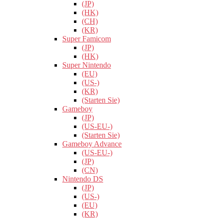
(JP)
(HK)
(CH)
(KR)
Super Famicom
(JP)
(HK)
Super Nintendo
(EU)
(US-)
(KR)
(Starten Sie)
Gameboy
(JP)
(US-EU-)
(Starten Sie)
Gameboy Advance
(US-EU-)
(JP)
(CN)
Nintendo DS
(JP)
(US-)
(EU)
(KR)