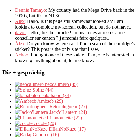
Dennis Tamayo
:
My country had the Mega Drive back in the
1990s
,
but it’s in NTSC
.
Alex
: Hallo.
Is this page still somewhat looked at
?
I am
looking to complete my korean collection
,
but do not have..
.
david
:
hello
,
tres bel article
!
aurais tu des adresses a me
conseiller sur canton
?
j aimerais faire quelques..
.
Álex
: Do you know where can I find a scan of the cartridge’s
sticker? This post is the only site that I saw...
Achoo
: I bought one of these today. If anyone is interested in
knowing anything about it, let me know.
Die + gesprächig
neocalimero (45)
Sp!nz (44)
bababaloo (33)
Ambseb (29)
Retroblogueur (25)
Jack'o'Lantern (24)
Linanounette (21)
cocole (20)
DIlanNoKaze (17)
Geboren (16)