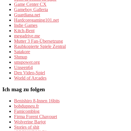
Game Center CX
Gameboy Galleria
Guardiana.net
Hardcoregaming101.net
Indie Games
Kitch-Bent
megadrive.me
Mutter 3 Fan-Übersetzung
Raubkopierte Spiele Zentral
Satakore
Shmup
smspower.org
Unseen64
Den Video-Spiel
World of Arcades
Ich mag zu folgen
Benishiro 8-Innen 16bits
bobdupneu.fr
Famicomblog
Firma Forent Chavouet
Wolverine Barjot
Stories of shit