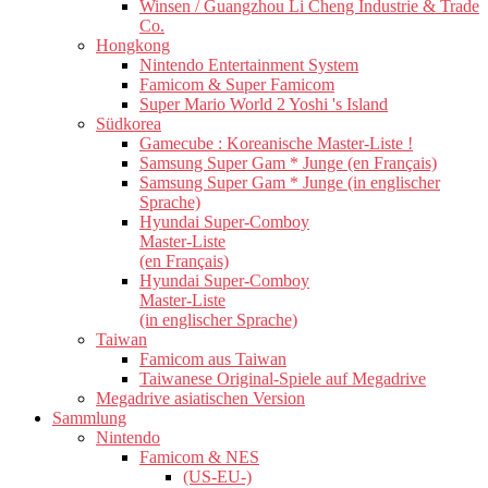
Winsen / Guangzhou Li Cheng Industrie & Trade
Co.
Hongkong
Nintendo Entertainment System
Famicom & Super Famicom
Super Mario World 2 Yoshi 's Island
Südkorea
Gamecube : Koreanische Master-Liste !
Samsung Super Gam * Junge (en Français)
Samsung Super Gam * Junge (in englischer
Sprache)
Hyundai Super-Comboy
Master-Liste
(en Français)
Hyundai Super-Comboy
Master-Liste
(in englischer Sprache)
Taiwan
Famicom aus Taiwan
Taiwanese Original-Spiele auf Megadrive
Megadrive asiatischen Version
Sammlung
Nintendo
Famicom & NES
(US-EU-)