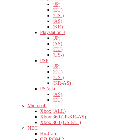
(JP)
(EU)
(US-)
(AS)
(KR)
Playstation 3
(JP)
(AS)
(EU)
(US-)
PSP
(JP)
(EU)
(US-)
(KR-AS)
PS Vita
(AS)
(EU)
Microsoft
Xbox (ALL)
Xbox 360 (JP-KR-AS)
Xbox 360 (US-EU-)
NEC
Hu-Cards
CD-ROM 2